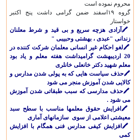
محروم نموده است
گروه ۱۹اسفند ضمن گرامی داشت پنج اکتبر
خواستار
🖍
آزادی هزچه سریع و بی قید و شرط معلنان
زندانی "عبدی ،
بهشتی وحبیبی "
🖍
لغو احکام غیر انسانی معلمان شرکت کننده در
20 اردیبهشت گرامیداشت هفته معلم و یاد بود
معلم شهید دکتر خانعلی خانلری
🖍
حذف سیاست
هایی که به پولی شدن مدارس و
کالایی شدن آموزش منجر می شود
🖍
حذف مدارسی که سبب طبقاتی شدن آموزش
می
شود .
🖍
افرایش حقوق معلمها مناسب با سطح سبد
معیشتی اعلامی از سوی
سازمانهای آماری
🖍
افزایش کیفی مدارس فنی همگام با افزایش
کمی