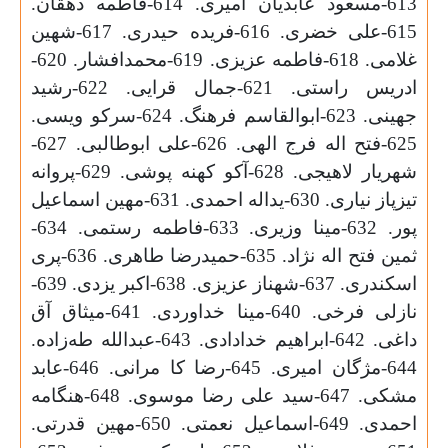
613-مسعود عابدیان امیری. 614-فاطمه دهقان.
615-علی خضری. 616-فریدە حیدری. 617-شهین
غلامی. 618-فاطمه عزیزی. 619-محمدافشار. 620-
ادریس راستی. 621-جمال قرایی. 622-رشید
جهینی. 623-ابوالقاسم فرهنگ. 624-سرکو ویسی.
625-فتح اله فرج الهی. 626-علی ابوطالبی. 627-
شهریار لاهیجی. 628-آکو کهنه پوشی. 629-پروانه
تیزپاز نیاری. 630-یداله احمدی. 631-مهین اسماعیل
پور. 632-مینا وزیری. 633-فاطمه رستمی. 634-
ثمین فتح اله نژاد. 635-حمیدرضا طاهری. 636-پری
اسکندری. 637-شهناز عزیزی. 638-اکبر یزدی. 639-
نازلی فرخی. 640-مینا خداوردی. 641-میثاق آق
داغی. 642-ابراهیم خدادادی. 643-عبدالله طه‌زاده.
644-مژگان امیری. 645-رضا کا مرانی. 646-عابد
مشکی. 647-سید علی رضا موسوی. 648-هنگامه
احمدی. 649-اسماعیل نعمتی. 650-مهین قدرتی.