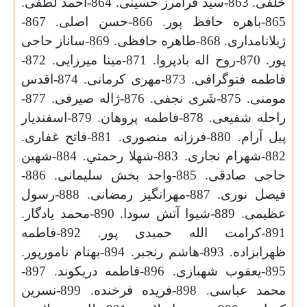
خلفی. 863-سید فرامرز حسینی. 864-احمد لطفی.
865-باهره حافظ پور. 866-حسن اصلی. 867-
ژیلانامداری. 868-طاهره حافظی. 869-ساناز حاجی
پور. 870-روح اله بادپروا. 871-مینا میرزایی. 872-
فاطمه فتوگرافی. 873-مهری کرمانی. 874-اقدس
مومنی. 875-شَری نجفی. 876-ژاله صیرفی. 877-
راحله شفیعی. 878-فاطمه پروهان. 879-اسفندیار
پیل آرام. 880-فرزانه منصوری. 881-فاتح غفاری.
882-شهرام نجاری. 883-شهلا رحمتي. 884-شهین
حاجی صادقی. 885-واحد بخش سلیمانی. 886-
فیصل نوری. 887-مهرانگیز رمضانی. 888-رسول
عظیمی. 889-شیوا آتش سودا. 890-محمد یادگار.
891-کرامت الله حمیدی پور. 892-فاطمه
ظهرابزاده. 893-هاشم رنجبر. 894-بهنام نامورپور.
895-یعقوب شهبازی. 896-فاطمه دریکوند. 897-
محمد عباسی. 898-فریده فرخنده. 899-نسرین