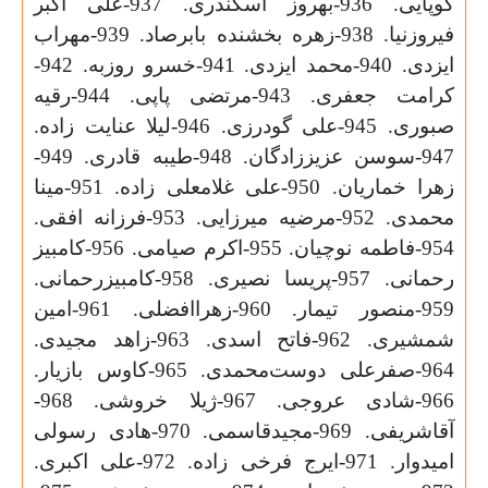
کوپایی. 936-بهروز اسکندری. 937-علی اکبر
فیروزنیا. 938-زهره بخشنده بابرصاد. 939-مهراب
ایزدی. 940-محمد ایزدی. 941-خسرو روزبه. 942-
کرامت جعفری. 943-مرتضی پاپی. 944-رقیه
صبوری. 945-علی گودرزی. 946-لیلا عنایت زاده.
947-سوسن عزیززادگان. 948-طیبه قادری. 949-
زهرا خماریان. 950-علی غلامعلی زاده. 951-مینا
محمدی. 952-مرضیه میرزایی. 953-فرزانه افقی.
954-فاطمه نوچیان. 955-اکرم صیامی. 956-کامبیز
رحمانی. 957-پریسا نصیری. 958-کامبیزرحمانی.
959-منصور تیمار. 960-زهراافضلی. 961-امین
شمشیری. 962-فاتح اسدی. 963-زاهد مجیدی.
964-صفرعلی دوست‌محمدی. 965-کاوس بازیار.
966-شادی عروجی. 967-ژیلا خروشی. 968-
آقاشریفی. 969-مجیدقاسمی. 970-هادی رسولی
امیدوار. 971-ایرج فرخی زاده. 972-علی اکبری.