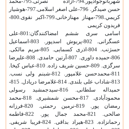
شهربانوجوادپور.794-آزاده نصرتی.795-محمد
حسن صیدگر. 796-علی اصغر اسلامی.797-هوشيار
كريمي.798-مهناز مهنازخانی.799-اکبر نقوی.800-
فریدون کریمی
اسامی سری ششم امضاکنندگان:801-علی
عسگرانی. 802-پریوش اسدپور. 803-اسماعیل
حسژنب. 804-اذری کسمایی. 805-مریم مالکی.
806-حمیده داوری. 807-آرتین حامدی. 808-علیرضا
سرگزی. 809-حسین شریف زاده. 810-عباس کیخا.
811-محمدحسن غلامپور. 812-شبنم ولی نسب.
813-شاداب على بلندى. 814-غلامرضا دریادل. 815-
حمیداله سلطانی. 816-سیدجمشید رسولی
محمودآبادی. 817-محسن شمشیری. 818-محمد
رمضان پور. 819-نرمین رحمتی. 820-فرزانه
صالحی. 821-محمد جمال پور. 822-فاطمه
رحمانزاده. 823-هیراد بداقی. 824-فریبا شریفی.