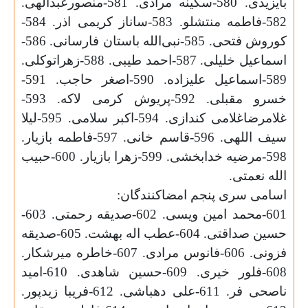
بایزیدی. 580-سکینه مرادی. 581-منصورعبدالهی.
582-فاطمه منتشلو. 583-ساناز کریمی اذر. 584-
کوروش فتحی. 585-نبی‌الله باستان فارسانی. 586-
اسماعیل خلیلی. 587-احمد طیبی. 588-زهراتوکلی.
589-اسماعیل علیزاده. 590-اصغر حاجب. 591-
خسرو مقبلی. 592-پریوش کرمی لاکه. 593-
غلامرضاغلامی کندازی. 594-اکبر سلامی. 595-لیلا
سیف اللهی. 596-قاسم خانی. 597-فاطمه بازیار.
598-مرضیه خدابخشی. 599-زهرا بازیار. 600-حبیب
الله نعمتی.
اسامی سری پنجم امضاکنندگان:
601-محمد امین ویسی. 602-صدیقه رحمتی. 603-
حسین صداقتی. 604-عطب اله بهشت. 605-صدیقه
فزونی. 606-فانوس مرادی. 607-خاطره میرشکار.
608-فلور خیری. 609-حسین شاهدی. 610-امید
ناصحی فر. 611-علی دهباشی. 612-فریبا زیدپور.