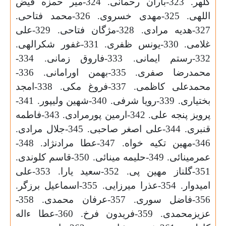
کلهر. 323-باران رحمانی. 324-میر حمزه فیض
اللهی. 325-مهدی خسروی. 326-محمد فتاحی.
327-هدیه مرادی. 328-مژگان فتاحی. 329-علی
غلامی. 330-یونس ظفری. 331-غفور شکرالهی.
332-رستم ایمانی. 333-فاروق زمانی. 334-
محمدرضا صفری. 335-بهمن اورامانی. 336-
محمدعلی کاظمی. 337-فروغ مکی. 338-امجد
بختیاری. 339-رویا شرفی. 340-شهین ولیپور. 341-
پرویز پنجه علی. 342-ارمین پورمرادی. 343-فاطمه
قنبری. 344-علی اصغر صاحبی. 345-جلال مرادی.
346-مهین تکیە خواە. 347-عطا مرادنژاد. 348-
عمرمینائی. 349-حلیمه مینائی. 350-قاسم کلوندی.
351-گلناز مهین پی. 352-سعید یارا. 353-علی
امیدوار. 354-عذرا میرزایی. 355-اسماعیل برزگر.
356-فاضل سوری. 357-عرفان محمدی. 358-
عزیزمحمدی. 359-فریدون فرخ. 360-عطا ءاله