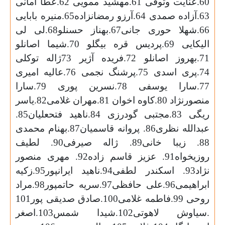
60.عنایت وثوقی 61.مهشید ممویی 62.عطا امانی
63.آزاده صمدی 64.آرزو رمضانزاده65.منیره بابایی
66.شهلا حوری جانی67.بهناز حسنلو68.لی لی
الیکایی 69.پردیس قره بیگلو 70.شیما اصانلو
71.بهروز اصانلو 72.فریده آژیر 73ژاله توکلی
74.پری اسدی 75.پرشنگ نجمی 76.عالیه امیری
77.سارا یوسفی 78.نسرین پوری 79.سارا
منصورنژاد 80.کاوه اخوان 81.مهران غلامی82.یاسر
ریگی 83.مجتبی گودرزی 84.ناهید فتحعلیان85.
عبدالله نظری86. پروانه قاسمیان87.بهنام محمدی
88. زیبا خانی89. ژاله صیرفی90. لطیف
روزیخواه91. عزیز قاسم زاده92. مهری منصور
نژاد93. اسکندر لطفی94.ناهید ایرانپور95.زکیه
ابراهیمی96.علی حافظی97.سریه حاتمپور98.مراد
روحی 99.فاطمه غلامی100.صادق صدیقی پور101
.سیاوش لاهوتی102.شیدا شمس103.اصغر