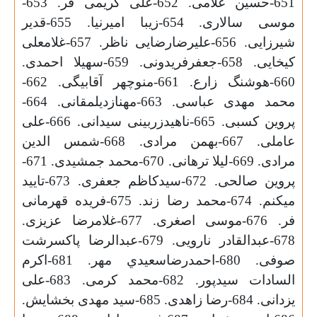
651-حسین غلامی. 652-علی کریمی فر. 653-
موسی سالاری. 654-زیبا امیرنیا. 655-قدیر
شیرزایی. 656-علیرضارضایی ناظر. 657-غلامعلی
کیخایی. 658-جعفرفریدونی. 659-سهیلا احمدی.
660-هوشنگ زارع. 661-منوچهر آقابیگی. 662-
محمد مهدی عباسی. 663-مهنازدیلمقانی. 664-
پروین کسبی. 665-ناهیدزربینی سیدانی. 666-علی
عاملی. 667-بهمن مرادی. 668-شمس الدین
مرادی. 669-لیلا ترهانی. 670-محمد جمشیدی. 671-
پروین صالحی. 672-سیدکاظم جعفری. 673-تایید
میکنم. 674-محمد رضا زند. 675-فریده قهرمانی
فر. 676-موسی اصغری. 677-غلامرضا عزیزی.
678-عبدالقادر نارویی. 679-عبدالرضا پاکسرشت
صوفی. 680-احمدرضاسعيدي مهر. 681-اکرم
السادات سیدپور. 682-محمد کرمی. 683-علی
یزدانی. 684-رضا زاهدی. 685-سید مهدی بخشایش.