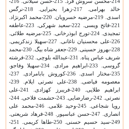
214-محسن سروش فرد. 215-حسن سیلانی. 216-
خالد بهرامی. 217-زهرا بحیرایی. 218-نرگس
اسدی. 219-مرضیه خسرویان. 220-محمد اکبرنژاد.
221-فاتح ویسی. 222-سعید شهرکی. 223-عاطفه
تمجیدی. 224-تورج ابوذرخانی. 225-مرضیه طلائی.
226-علی محسنیان ناغانی. 227-سهیلا زندکریمی.
228-بهروز حسینی. 229-جعفر شاه بیگ. 230-محمد
شریف عباس پناه. 231-عبدالله بلوچی. 232-فرشته
گروسی. 233-ابراهیم مرادی. 234-سهیلا وفاجو.
235-مختار اسدی. 236-کوروش بابامرادی. 237-
معصومه فیاضی. 238-علی نصرتی ایلام. 239-
ابراهیم طلایی. 240-فریبرز کهزادی. 241-علی
نصرتی. 242-رضارضایی. 243-حشمت فلاحی. 244-
رویا شجاعی. 245-وحید غلامی. 246-محمد علی
انصاری. 247-حسن عباسپور. 248-فرهاد شریعتی.
249-سید حسیم حسنی. 250-طاها کریمی. 251-