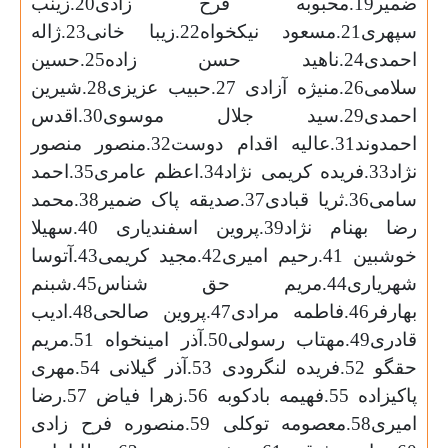
ضمیر19.محبوبه فرح زادی20.زینب
سپهری21.مسعود نیکخواه22.زیبا خانی23.ژاله
احمدی24.ناهید حسن زاده25.حسین
سلامی26.منیژه آزادی 27.حبیب عزیزی28.شیرین
احمدی29.سید جلال موسوی30.اقدس
احمدوند31.عالیه اقدام دوست32.منصور منصور
نژاد33.فریده کریمی نژاد34.اعظم عامری35.احمد
سامی36.ثریا قبادی37.صدیقه پاک ضمیر38.محمد
رضا بهنام نژاد39.پروین اسفندیاری 40.سهیلا
خوشبین 41.رحیم امیری42.مجید کریمی43.آتوسا
شهریاری44.مریم حق شناس45.شبنم
بهارفر46.فاطمه مرادی47.پروین صالحی48.ادیب
قادری49.مهتاب رسولی50.آذر امینخواه 51.مریم
حقگو 52.فریده لنگرودی 53.آذر گیلانی 54.مهری
پاکیزاده 55.فهیمه بادکوبه 56.زهرا فیاض 57.رضا
امیری58.معصومه توکلی 59.منصوره فرح زادی