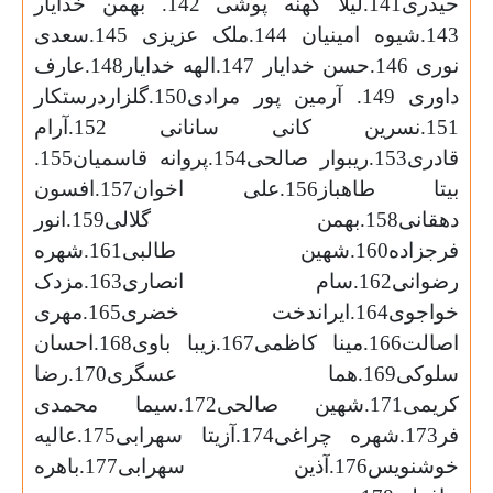
حیدری141.لیلا کهنه پوشی 142. بهمن خدایار
143.شیوه امینیان 144.ملک عزیزی 145.سعدی
نوری 146.حسن خدایار 147.الهه خدایار148.عارف
داوری 149. آرمین پور مرادی150.گلزاردرستکار
151.نسرین کانی سانانی 152.آرام
قادری153.ریبوار صالحی154.پروانه قاسمیان155.
بیتا طاهباز156.علی اخوان157.افسون
دهقانی158.بهمن گلالی159.انور
فرجزاده160.شهین طالبی161.شهره
رضوانی162.سام انصاری163.مزدک
خواجوی164.ایراندخت خضری165.مهری
اصالت166.مینا کاظمی167.زیبا باوی168.احسان
سلوکی169.هما عسگری170.رضا
کریمی171.شهین صالحی172.سیما محمدی
فر173.شهره چراغی174.آزیتا سهرابی175.عالیه
خوشنویس176.آذین سهرابی177.باهره