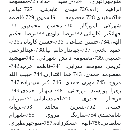
منوچهراکبری. 724-راضیه حداد.725-معصومه
ابراهیم زاده.726-مهدی عابدینی. 727-عباس
خاکسفیدی.728-معصومه قاسمپور.729-فاطمه
شهرکی اموزگار. 730-محسن محمدپور.731-
جهانگیر کاویانی.732-رضا داودی.733-رضا حکیم
الهی.734-حسین صباغی. 735-حسین کاویانی.736-
حمید نخعی. 737-جهاندارحاتم نیا.738-عبدالرحمن
حسینی.739-معصومه دانش شهرکی. 740-مهشید
کریمی صومعه سرایی. 741-فاطمه عرب.742-
معصومه حمدی. 743-هما اقتداری.744-حبیب الله
مروج. 745-مهری حمدی. 746-اکبر سیدزاده.747-
زهرا پورسید لزرجانی. 748-شهناز حمدی.749-
فرحناز حیدری. 750-احمدشادابی.751-مزبان
حبیبی. 752-نسرین مجاهد. 753-پروانه
شامحمدی.754-سارنگ مروج. 755-شهرام
سلطانی.756-الهه عسکرزاده.757-منوچهرنظیری.