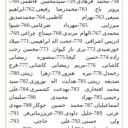
758-محمد فرهادی.759-سیدمحسن فاطمی.760-
پرویز باج. 761-محمدرضا رفیعی.762-ابراهیم
سیفی.763-بهرام کاظمی.764-محمدصدیق
میرزایی. 765-مهرداد ضرغامی.766-شیوا
محمدی.767-الهام مرندی.768-نیمتاج چراغی.769-
ادریس اشراقی. 770-حجت اله ابراهیمی.771-میلاد
خورشیدی.772-پری ناز کیوان. 773-محسن رجب
زاده.774-حسن کیخا.775-منصوره رمصانی
کاشانی. 776-مریم رمضانی کاشانی.777-فرج
رحمدل.778-نیره هنرور.779-زهرا زینتی.780-
صدیقه زینتی.781-هدایت اله نوروزی.782-سید
محمد افتخاری. 783-بهدخت کشمیری.784-علی
رحیمی.785-بهزاد محمدی. 786-سلیمان
اسماعیلیان.787-محمد حسین جوکار.788-مهدی
عزتی. 789-جلیل داودی.790-عزیززمانی‌فر. 791-
ولی حسنی.792-علی حاجی. 793-