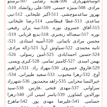
آتوساشهریاری. 506-هدیه رضایی. 507-پرستو
مرادی. 508-منیژه حسنی. 509-علی روانشاد. 510-
بهروز ساعدموچشی. 511-اکبر علیخانی. 512-نبی
ساعدی. 513-عطا قیطاسی. 514-رضا علیخانی.
515-آفاق خسروی نوره. 516-سه یران رفیعی
نوره. 517-سعداله رنجبری. 518-بدیع قربانی. 519-
محسن مرادی باتمانی. 520-آسیه استادی. 521-
ثانیه محمدی. 522-سياوش آريا. 523-ژاله مرادی.
524-حسین احمدابادی. 525-امین رسولی. 526-
بهمن اسدی. 527-کامبیز تمامی. 528-کبری ویسی.
529-فاروق خسروی. 530-مهراد راد. 531-ابراهیم
آوخ. 532-زهرا محبوب. 533-سعید طییرانی. 534-
خیرالنسا محرابی. 535-زاهد محمدپور. 536-شهرزاد
سراوانی. 537-مهدی فتحی ،فارس. 538-سید
نورالدین کشاورز. 539-یاسر امینی آذر. 540-زهرا
حسامی. 541-علیرضا مهدی پور. 542-ماهرخ