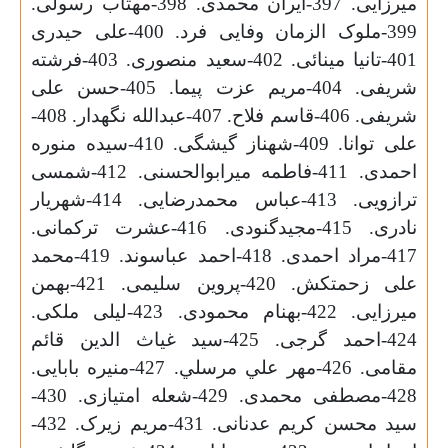
میرزایی. 397-ایران محمدی. 398-مهتاب رسولی.
399-ملوک الزمان وفایی فرد. 400-علی حیدری
401-تانیا مینائی. 402-سعید منصوری. 403-فرشته
شریفی. 404-مریم عزت پیما. 405-حسن علی
شریفی. 406-قاسم فلاح. 407-عبدالله نگهدار. 408-
علی توانا. 409-شهناز گیشگی. 410-سیده منوره
احمدی. 411-فاطمه میرابوالحسنی. 412-شمسی
ترازویی. 413-عباس محمدرضایی. 414-شهریار
نادری. 415-مجیدگنودی. 416-عشرت ترکمانی.
417-مراد احمدی. 418-احمد عباسوند. 419-محمد
علی زحمتکش. 420-پروین سلیمی. 421-بهمن
میرزایی. 422-بهنام محمودی. 423-لیلی ملکی.
424-احمد گرجی. 425-سید غیاث الدین قائم
مقامی. 426-مهر علي مرسلي. 427-منیره بابایی.
428-مصطفی محمدی. 429-شعله امتیازی. 430-
سید محسن کریم عدنانی. 431-مریم زیرک. 432-