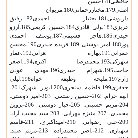
حافظی178حسن
اصلی179.مختاررحمانی180.مریوان
داریوشی181.بختیار احمدی182.رفیق
عزیزی183.ولی قادری184.حسین کریمی185.آرزو
حیدری186.هاجر قسیمی187.یوسف احمدی
پور188.امیر دوستی 189.فریده حیدری190.محسن
عمرانی191.بهاره هراتی192.عمار
شهرکی193.محمدرضا اکبری194.اصغر
حاجب195.شهرام حیدری196.مهدی عودی
زارع197.ملیحه وظیفه خواه198.لیلی
جعفری199.فاطمه سنجری200.ابوذر شهرک201-
الهه خرام. 202-حسین رستمی. 203-امیر دوستی.
204-مریم حسینی. 205-جبار دوستی. 206-پروین
محمدی. 207-منیژه مهرایی. 208-سید مجیب آزاد.
209-علی رضوانی. 210-امیداکبری. 211-قاسم
شهبازی. 212-ناصر محمدزاده. 213-مریم صید.