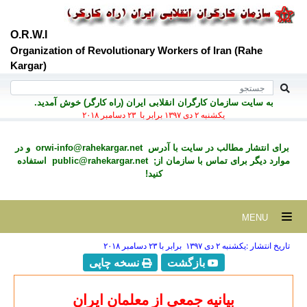
O.R.W.I
Organization of Revolutionary Workers of Iran (Rahe
Kargar)
به سايت سازمان کارگران انقلابی ايران (راه کارگر) خوش آمديد.
يكشنبه ۲ دی ۱۳۹۷ برابر با ۲۳ دسامبر ۲۰۱۸
برای انتشار مطالب در سايت با آدرس
orwi-info@rahekargar.net
و در
موارد ديگر برای تماس با سازمان از;
public@rahekargar.net
استفاده
کنید!
MENU
تاریخ انتشار :يكشنبه ۲ دی ۱۳۹۷ برابر با ۲۳ دسامبر ۲۰۱۸
بازگشت
نسخه چاپی
بیانیه جمعی از معلمان ایران