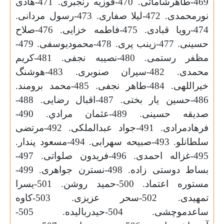
469-طاهرشاماتی. 470-فوزیه رنجبری. 471-هادی
نورمحمدی. 472-لیلا صفاری. 473-رسول مردانی.
474-رویا قبادی. 475-فاطمه خزایی. 476-صلاح
حسینی. 477-زینب پری. 478-محمودیوسفی. 479-
مظفر رستمی. 480-نصیبه نجفی. 481-کریم
محمدی. 482-سیران صنوبری. 483-هوشنگ
خیراللهی. 484-طاهر نجفی. 485-محمد برومند.
486-حسین یار بختی. 487-اقبال رضایی. 488-
صدیقه حسینی. 489-عثمان مرادي. 490-
فرهادمرادی. 491-جواد عبدالملکی. 492-مرتضی
سلطانلو. 493-صبیحه سهرابی. 494-مسعود پندار.
495-غزاله احمدی. 496-فریدون صلواتی. 497-
بساط دوستی زاده. 498-نسترن جواهری. 499-
مستوره اعتماد. 500-حمید روشن. 501-یسرا
تمهیدی. 502-سحر عزیزی. 503-کاوه
ساعدموچشی. 504-حیدربالیده. 505-