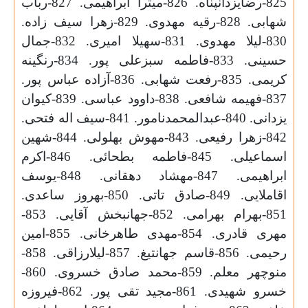
825-رضایزدانپناه. 826-میترا ابراهیمی. 827-رباب
شهابی. 828-رقیه مهدوی. 829-زهرا سیف زاده.
830-لیلا مهدوی. 831-سهیلا امیری. 832-جمال
حسینی. 833-فاطمه سبزعلی پور. 834-رنگینه
کریمی. 835-رفعت شهابی. 836-آزاده عباس پور.
837-فهیمه شافعی. 838-داوود عباسی. 839-کیوان
یزدانی. 840-عبدالمحمدنامور. 841-سیف اله فتحی.
842-زهرا رفیعی. 843-مهوش بهلولی. 844-شهین
اسماعیلی. 845-فاطمه بطحائى. 846-اکرم
ابراهیمی. 847-مهشاد دهقانی. 848-یوسف
اقاملایی. 849-صادق تاتی. 850-بهروز ساعدی.
851-بهرام بهرامی. 852-جهانبخش آقایی. 853-
مهری قادری. 854-مهدی طاهرخانی. 855-امین
رحیمی. 856-قاسم جهانتیغ. 857-لیلارزاقی. 858-
منوچهر معلم. 859-محمد صادق خسروی. 860-
خسرو شهیدی. 861-مجید تقی پور. 862-فیروزه