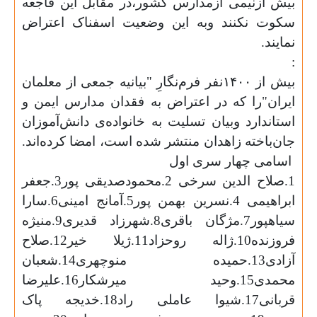
بیش ازنیمی ازمدارس کشور،در مقابل این فاجعه
سکوت نکنند وبه این وضعیت اسفناک اعتراض
نمایند.
:
بیش از ۱۴۰۰نفر فرم‌نگارِ "بیانیه جمعی از معلمان
ایران"را که در اعتراض به فقدان مدارس ایمن و
استاندارد وبیان تسلیت به خانواده‌ی دانش‌آموزان
جان‌باخته زاهدان منتشر شده است، امضا کرده‌اند.
اسامی چهار سری اول
1.صلاح الدین سرخی 2.محمودصدیقی پور3.جعفر
ابراهیمی 4.نسرین بهمن پور5.آمانج امینی6.سارا
سیاهپور7.مژگان باقری8.شهرزاد قدیری9.منیژه
فروزنده10.ژاله روحزاد11.ژیلا خیر12.صلاح
آزادی13.حمیده منوچهری14.شعبان
محمدی15.وحید میرشکار16.علیرضا
قربانی17.شیوا عاملی راد18.خدیجه پاک