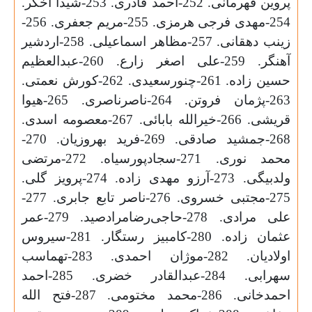
پروین قهرمانی. 252-احمد قادری. 253-شيدا اخگر.
254-مهدی فرجی هرمزی. 255-مریم جعفری. 256-
زینب دهقانی. 257-مظاهر اسماعیلی. 258-اردشیر
آهنگر. 259-علی اصغر زارع. 260-عبدالعظیم
حسین زاده. 261-چنورسعیدی. 262-کورش نعمتی.
263-پژمان فروتن. 264-ناصرناصری. 265-هیوا
قریشی. 266-خیرالله بابائی. 267-معصومه اسدی.
268-جمشید صادقی. 269-فرید بهروزیان. 270-
محمد نوری. 271-سجادپورسیاه. 272-مرتضی
ولدبیگی. 273-آرزو مهدی زاده. 274-پرویز گلی.
275-مجتبی خسروی. 276-ناصر تابع جابری. 277-
علی مرادی. 278-حاجی‌رضامرادصید. 279-عمر
عثمان زاده. 280-کامبیز رستگار. 281-سیروس
اولادیان. 282-موژان احمدی. 283-تهماسب
سهرابی. 284-عبدالقادر خضری. 285-احمد
احمدخانی. 286-محمد مختومی. 287-فتح الله