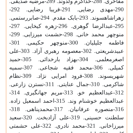
مفاخری. 288-خداکرم ولدوند. 289-مرضیه صدیقی.
290-مهدی رضایی. 291-فریبا رضایی. 292-
زهراشاهسوند. 293-بابک مقدم. 294-صابررستمی.
295-عبدالرضا گوهری. 296-زهره کیخایی. 297-
منوچهر محمد خانی. 298-حشمت میرزایی. 299-
فاطمه جلیلیان. 300-منوچهر حکیمی. 301-
عبیدشریعتی. 302-معصومه رهبری آزاد. 303-علی
اصغرمعلمی. 304-بهزاد بارخدائى. 305-حمید
کمیلی. 306-محمد فقیه شجاعی. 307-سمیه
شهریسوند. 308-فرود امرایی نژاد. 309-نظام
شاکرمی. 310-جمال عنایتی. 311-نسترن زارعی.
312-عبدالعظیم خو. 313-مریم جهانگیری. 314-
عبدالعظیم خوشنام وند. 315-احمد اسمعیل زاده.
316-منصوره عرفانیان. 317-محمدپناهی. 318-
سلطنت حسینی. 319-علی آزادبخت. 320-سعید
میرزاخانی. 321-محمد نادری. 322-علی حشمتی