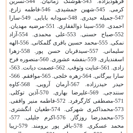
فرهودیزاده. 543-هوشنگ زمانیان. 544-نسرین
کرمی. 545-شهین جمشیدی. 546-فاطمه زارع.
547-جمیله حیدری. 548-سودابه بابایی. 549-سارا
احمدی. 550-سینا ذوالفقاری. 551-مرضیه مهدیان.
552-صباح حسنی. 553-علی محمدی. 554-آزاد
نمکی. 555-محمد حسین باقری گلمکانی. 556-الهه
سلیمانی. 557-سیدقربان حسن پور. 558-زهرا
اسفندیاری. 559-بنفشه عشوری. 560-منصوره فرح
زادی. 561-عنایت وثوقب. 562-عصمت دیانت. 563-
سارا بیرگانی. 564-زهره خلجی. 565-موافقم. 566-
حیدر حیدرزاده. 567-آرمان آرویی. 568-کاوە
سنندجی. 569-علیرضا بهاری. 570-آذین توکلی.
571-مصطفی کارگرفرد. 572-فاطمه منیر واقفی.
573-محمداکبری شهرکی. 574-طغیان انگشتری.
575-محمدرضا روزگار. 576-اکرم جلیلی. 577-
محمد عسکری. 578-باقر پور برومند. 579-زیبا