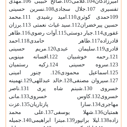
امیرزادگان104.غلامی105.صالح حبیبی 106.مهدی
تفسیری 107.جلال سجادی108.نسرین حسینی
109حمدی کوثری110.امید رشیدی 111.محمد
حسین پیرخضران112.سید غیاث نعمتی 113.برزان
غفوری114.جبار دوستی115.آوات رضوی116.طاهر
قادرزاده117.طاهر حامدی118.احمد
قادری119.سلیمان عبدی120.مریم حسینی
121.رحمه خوشبیان 122.افسانه مینویی
123.سروه حسینی 124.زکیه رستمیان
125.اسماعیل محمودی126. چنور امینی
127.سیروان مصنفی128.خالد عبدللهی129.تهمینه
خسروی 130.شبنم شاه پری 131.ناصر
خسروی132.کاوس خسروی133.مانی
مهاجری134.سارا پازتاریان135.عزت
همتیان136.شهلا یوسفی137.علی محمد
زاده138.لیلا براتپور139.میترا ابراهیمی140.جمیله