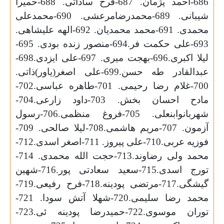
686-احمد پژمان. 687-فرح ساداتی. 688-حمیرا
شیبانی. 689-محمدرضامرعشی. 690-محمدعلی
محمدی. 691-محمد محمدیان. 692-الهه علیشاهی.
693-علی حکمت فر.694-منصور زنده بودی. 695-
لیلا اکبری.696-بهجت میری. 697-علی ایزدی.698-
عبدالقادر طه حسن.699-علی اصغر(یاور)ذاتی.
700-غلام رضا رحیمی. 701-طاهره عباسی.702-
مادح احسان بخش. 703-داود زارعی.704-
شهربانوابنعلی. 705-فروغ منظمی.706-رسول
آزمون. 707-مریم هاشمی.708-لیلا صالحی. 709-
فوزیه عربی.710-علی پیروز. 711-اصغر اسدی.712-
محمد ولی رضاوند.713-حجت الله محمدی. 714-
تورج اسدی.715-سعید سعادتی پور.716-شهین
گیشگی.717-مرتضی پودینه.718-فرح رفیعی.719-
محمد رضا سلیمی.720-شهلا آتش سودا. 721-
توران موسوی.722-حمیدرضا پودینه ئی.723-