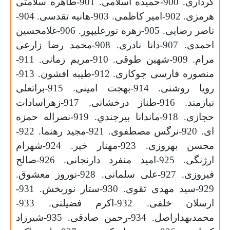
کرداری. 900-حمیده اسلامی. 901-طاهره سلامتی
هرمزی. 902-امیر کاظمی. 903-هانیه تقدسی. 904-
ناصر رضایی. 905-زهره نورعلیپور. 906-غلامحسین
احمدی. 907-دانا نادری. 908-محمد رضا زارعی
مرام. 909-شهین طوقی. 910-مریم زمانی. 911-
منصوره فارسی جوکاری. 912-طیبه افشون. 913-
رویا روشنی. 914-بهجت امینی. 915-براتعلی
نیازمند. 916-طناز درخشانی. 917-زهراسادات
حجازی. 918-ماندانا بيرجندي. 919-نصراله حمزه
ای. 920-نرگس مصطفوی. 921-مجید رهنما. 922-
محسن بهروزی. 923-مهنار خیر. 924-شهرام
ارژنگی. 925-امید منفرد دارنجانی. 926-صالح
فیروزی. 927-علی سلمانی. 928-نوروز معشوق.
929-سید مهدی تقوی. 930-ستار نوربخش. 931-
ارسلان خلفی. 932-اکرم فضیلتی. 933-
محمدبهداراصل. 934-رحمن صادقی. 935-شیرزاد