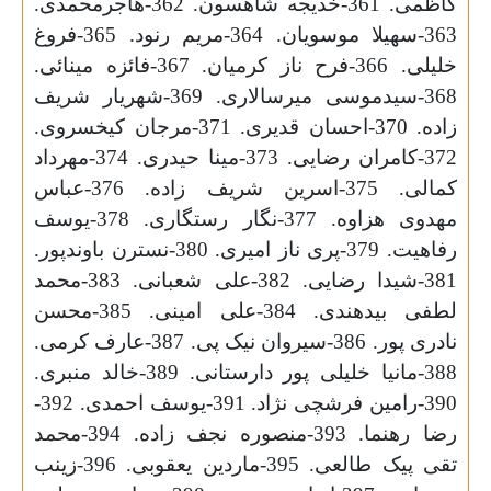
کاظمی. 361-خدیجه شاهسون. 362-هاجرمحمدی.
363-سهیلا موسویان. 364-مریم رنود. 365-فروغ
خلیلی. 366-فرح ناز کرمیان. 367-فائزه مینائی.
368-سیدموسی میرسالاری. 369-شهریار شریف
زاده. 370-احسان قدیری. 371-مرجان کیخسروی.
372-کامران رضایی. 373-مینا حیدری. 374-مهرداد
کمالی. 375-اسرین شریف زاده. 376-عباس
مهدوی هزاوه. 377-نگار رستگاری. 378-یوسف
رفاهیت. 379-پری ناز امیری. 380-نسترن باوندپور.
381-شیدا رضایی. 382-علی شعبانی. 383-محمد
لطفی بیدهندی. 384-علی امینی. 385-محسن
نادری پور. 386-سیروان نیک پی. 387-عارف کرمی.
388-مانیا خلیلی پور دارستانی. 389-خالد منبری.
390-رامین فرشچی نژاد. 391-یوسف احمدی. 392-
رضا رهنما. 393-منصوره نجف زاده. 394-محمد
تقی پیک طالعی. 395-ماردین یعقوبی. 396-زینب