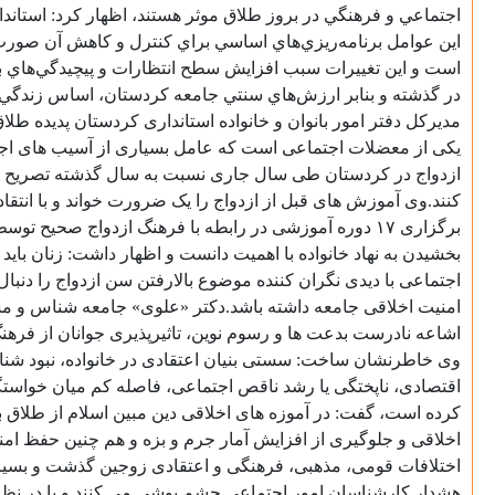
اجتماعي و فرهنگي در بروز طلاق موثر هستند، اظهار كرد: استاندا
اين عوامل برنامه‌ريزي‌هاي اساسي براي کنترل و کاهش آن صورت 
است و اين تغييرات سبب افزايش سطح انتظارات و پيچيدگي‌هاي بي
در گذشته و بنابر ارزش‌هاي سنتي جامعه کردستان، اساس زندگي
مدیرکل دفتر امور بانوان و خانواده استانداری کردستان پدیده طل
ازدواج در کردستان طی سال جاری نسبت به سال گذشته تصریح کرد:
کنند.وی آموزش های قبل از ازدواج را یک ضرورت خواند و با انتق
برگزاری ۱۷ دوره آموزشی در رابطه با فرهنگ ازدواج صحیح
بخشیدن به نهاد خانواده با اهمیت دانست و اظهار داشت: زنان بای
اجتماعی با دیدی نگران کننده موضوع بالارفتن سن ازدواج را دنبال 
امنیت اخلاقی جامعه داشته باشد.دکتر «علوی» جامعه شناس و مشا
اشاعه نادرست بدعت ها و رسوم نوین، تاثیرپذیری جوانان از فر
وی خاطرنشان ساخت: سستی بنیان اعتقادی در خانواده، نبود شن
اقتصادی، ناپختگی یا رشد ناقص اجتماعی، فاصله کم میان خواستگا
کرده است، گفت: در آموزه های اخلاقی دین مبین اسلام از طلاق
اخلاقی و جلوگیری از افزایش آمار جرم و بزه و هم چنین حفظ امن
اختلافات قومی، مذهبی، فرهنگی و اعتقادی زوجین گذشت و بسیاری
هشدار کارشناسان امور اجتماعی چشم پوشی می کنند و با در نظرگر