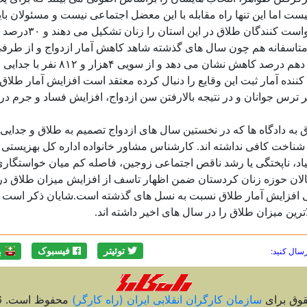
ست اما این تنها راه مقابله با این معضل اجتماعی نیست و مسئولان بای
تاسفانه هم چون سال های گذشته شاهد کاهش آمار ازدواج و از طرفی
ننده آمار ثبت این وقایع را دنبال کرده معتقد است افزایش آمار طلا
رس جوانان و در نتیجه بالارفتن سن ازدواج، افزایش فساد و جرم در ج
درصد از مراجعه کنندگان طلاق به دادگاه ها که در نخستین سال های ازدواج تصمیم به 
دیگر شناخت کافی نداشته اند. کارشناس مشاور خانواده اداره کل بهزی
اد، ناپختگی یا رشد ناقص اجتماعی زوجین، فاصله کم میان خواستگاری 
عالان حوزه زنان کردستان ضمن اظهار تاسف از افزایش میزان طلاق د
ین میزان طلاق را در سال های اخیر داشته اند
.
رسال کنید:
توئیتر
فیسبوک
ب
قوق برای
سازمان کارگران انقلابی ايران (راه کارگر)
محفوظ است. 2026 ©