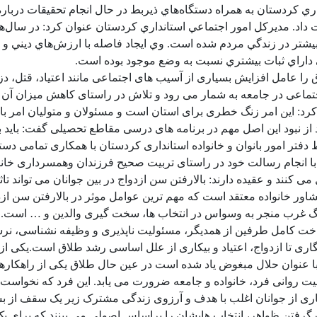
ري کردستان به همراه دستگاه‌هاي ذيربط در حال انجام تحقيقات دربار
داد. مديرکل امور اجتماعي استانداري کردستان عنوان کرد: در سال‌ه
شتر در زندگي مردم شده است. وي ايجاد فاصله با ارزش‌هاي ديني و م
 داراي ثبات بيشتري نسبت به وضع موجود بوده است
.
اق را عامل افزایش بسیاری از آسیب های اجتماعی مانند اعتیاد، قتل،
 این امر زنگ خطری برای استان است و مسئولان و متولیان امر باید ب
اد از نبود این اصل مهم در برنامه های درسی مقاطع تحصیلی گفت: بای
 توسط دفتر امور بانوان و خانواده استانداری کردستان با همکاری تمامی 
د با انجام رسالت خود در راستای تربیت صحیح فرزندان وهمسرداری خانو
می کنند و عقیده دارند: بالارفتن سن ازدواج در بین جوانان می تواند تا
ور خانواده معتقد است که مهم ترین عوامل موثر در بالارفتن سن ازدو
هنگ غرب منجر به وسواس در انتخاب ها، سخت گیری والدین و … است
.
اخت کامل طرفین از همدیگر، مسئولیت ناپذیری و وظیفه نشناسی، نر
ری تا ازدواج، اعتیاد و بیکاری از علل اساسی رشد طلاق است.یکی از
 با عنوان حلال مبغوض یاد شده است در عین حال طلاق یکی از راهکا
یت روانی فرد، خانواده و جامعه ضرورت می یابد. این فرد که نخواست ن
 از جوانان اغلب با هدف و آرزوی زندگی مشترک زیر یک سقف از بسیا
فتن ظواهر، انتخاب هایشان را براساس اصولی می بینند که برای یک زند