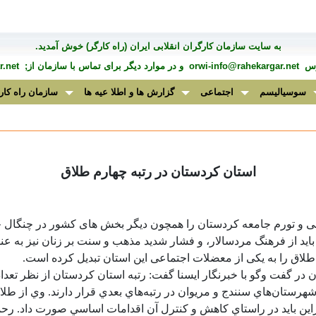
به سايت سازمان کارگران انقلابی ايران (راه کارگر) خوش آمديد.
درس
orwi-info@rahekargar.net
و در موارد ديگر برای تماس با سازمان از;
.net
سوسیالیسم
اجتماعی
گزارش ها و اطلا عیه ها
سازمان راه کار
استان کردستان در رتبه چهارم طلاق
ی و تورم جامعه کردستان را همچون دیگر بخش های کشور در چنگال خو
 باید از فرهنگ مردسالار، و فشار شدید مذهب و سنت بر زنان نیز به عن
طلاق را به یکی از معضلات اجتماعی این استان تبدیل کرده است
.
ن در گفت وگو با خبرنگار ايسنا گفت: رتبه استان کردستان از نظر تعد
رستان‌هاي سنندج و مريوان در رتبه‌هاي بعدي قرار دارند. وي از طلاق
راين بايد در راستاي کاهش و کنترل آن اقدامات اساسي صورت داد. رحمان