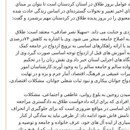
ه عوامل بروز طلاق در استان کردستان است تا بتوان بر مبناي
اي اخير تغيير و تحولات گسترده‌اي در اساس زندگي حادث شده
عنوي را در بروز پديده طلاق در کردستان مهم برشمرد و گفت:
 دزدی و جنایت می داند. «سهیلا نصر صادقی» معتقد است: طلاق
یکی از معضلات اجتماعی است که عامل بسیاری از آسیب های اجتماعی در جامعه به شمار می رود و تلاش در راستای کاهش میزان آن به اصلاح جامعه منجر می شود. وی با اشاره به کاهش ۷۳درصدی
ا ارائه راهکارهای اساسی به ترویج ازدواج در جامعه کمک
د به آموزش های قبل از ازدواج توجه اساسی صورت گیرد.وی از
دستگاه های اجرایی استان خبر داد.وی نقش زنان را در تحکیم
اده سالم و جامعه سالم را به وجود آورند.کارشناسان امور
ثیرات عمیقی بر فرهنگ، اقتصاد، آمار جرم و بزه و در نهایت
اج جوانان بیکاری و نبود ثبات شغلی جوانان، مشکلات اقتصادی،
سیدن زوجین به بلوغ روانی، عاطفی و اجتماعی، مشکلات
 افرادی که برای ارائه دادخواست طلاق به دادگستری مراجعه
رهای اساسی در مواقع ضروری است که برای جلوگیری از انحراف
امش فاش شود ادامه داد: از طرفی نباید به سادگی از کنار
ری از ایده آل های خود، عرف خانواده و جامعه و توصیه و
گی ایده آل و پایدار مناسب نیست.در این که از قبح و تاثیر