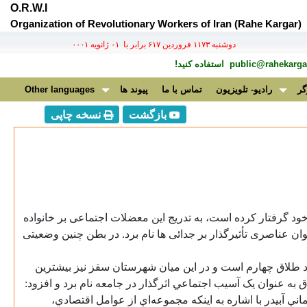
O.R.W.I
Organization of Revolutionary Workers of Iran (Rahe Kargar)
دوشنبه ۱۱۷۳ فروردين ۶۱۷ برابر با ۰۱ ژانويه ۰۰۰۱
public@rahekargar
استفاده کنید!
گر
رادیو- تلویزیون
تماس با ما
پیوند ها
Other languages
بازگشت
نسخه چاپی
د گرفتار کرده است، به تدریج این معضلات اجتماعی بر خانواده
وان عناصری تأثیرگذار بر جدائی ها نام برد. در بطن چنین وضعیتی
اد طلاق چهارم است و در اين ميان شهرستان سقز نيز بيشترين
 به عنوان يک آسيب اجتماعي اثرگذار در جامعه نام برد و افزود:
ي آبيدر با اشاره به اينکه مجموعه‌اي از عوامل اقتصادي،