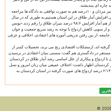
د چاره ای بیندیشند
.
براساس آمارهای موجود در دادگستری کردستان ۶۰درصد از درخواست کنندگان طلاق در این استان را زنان تشکیل می دهند و ۳۰درصد نیز مردان و ۱۰درصد هم به صورت توافقی به دادگاه ها مراجعه
 افزایش آمار طلاق در این استان هستیم.به طوری که در سال
گذشته با وجود ثبت ۱۴هزار و ۹۱۵ مورد ازدواج، آمار این سنت ۷۳ دهم درصد کاهش نشان می دهد و از سویی ۴هزار و ۸۱۲ نفر با جدایی از هم آمار افزایش ۹۸/۶ درصد میزان طلاق را رقم زدند.«یونس
ق و از سویی کاهش ازدواج با توجه به رشد سریع جمعیت و جوان
امعه، از بین رفتن تدریجی آموزه های اعتقادی، اخلاقی و عرفی
طلاق و جدایی گرفته اند، ازمشکلات اقتصادی رنج می برند، تحصیلات کمتر از
ستی مستقر در دادگستری هم گفت: سستی بنیان اعتقادی در نرسیدن
تا ازدواج و بیکاری از علل اساسی رشد آمار طلاق در کردستان
ر کردستان اظهار داشت: اختلاف عمیقی میان زنان امروز و نسل
های گذشته یعنی مادران این نسل وجود دارد که یکی از دلایل اصلی افزایش آمار طلاق نسبت به نسل های گذشته است.شایان ذکر است ۲/۱۴ درصد ازدواج های صورت گرفته در استان کردستان به
الاترين