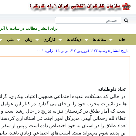
برای انتشار مطالب در سايت با آ
خانه
مقاله ها
دیدگاه ها
کارگری
زنان
ملی
تاریخ انتشار :دوشنبه ۱۱۷۳ فروردين ۶۱۷ برابر با ۰۱ ژانويه ۰۰۰۱
ا
تحاد داوطلبانه
در حالی که مشکلات عدیده اجتماعی همچون اعتياد، بیکاری، گران
ها نیز تاثیرات مخرب خود را بر جای می گذارد. در کنار این عوامل
است که آمار طلاق در کردستان نیز به تدریج در حال رشد است و 
عطاءالله رحماني آبيدر، مديرکل امور اجتماعي استانداري کردستا
تعداد طلاق را در استان به خود اختصاص داده است و پس از سقز شه
اين پديده شوم مي‌تواند منشا آسيب‌هاي اجتماعي زيادي باشد، بناب