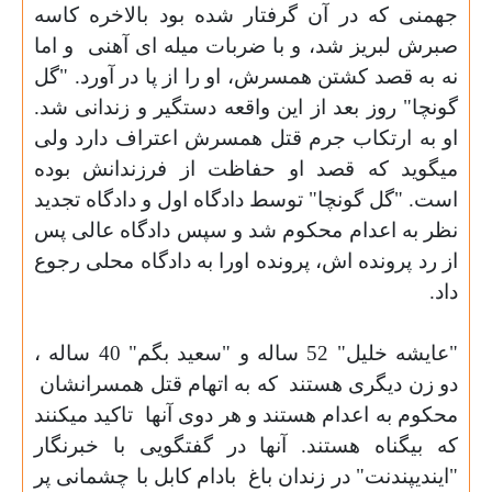
جهمنی که در آن گرفتار شده بود بالاخره کاسه
صبرش لبریز شد، و با ضربات میله ای آهنی
و اما
نه به قصد کشتن همسرش، او را از پا در آورد. "گل
گونچا" روز بعد از این واقعه دستگیر و زندانی شد.
او به ارتکاب جرم قتل همسرش اعتراف دارد ولی
میگوید که قصد او حفاظت از فرزندانش بوده
است. "گل گونچا" توسط دادگاه اول و دادگاه تجدید
نظر به اعدام محکوم شد و سپس دادگاه عالی پس
از رد پرونده اش، پرونده اورا به دادگاه محلی رجوع
داد.
"عایشه خلیل" 52 ساله و "سعید بگم" 40 ساله ،
دو زن دیگری هستند
که به اتهام قتل همسرانشان
محکوم به اعدام هستند و هر دوی آنها
تاکید میکنند
که بیگناه هستند. آنها در گفتگویی با خبرنگار
"ایندیپندنت" در زندان باغ
بادام کابل با چشمانی پر