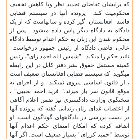
که برایشان تقاضای تجدید نظر ویا کاهش تخفیف
محکومیت کند.
پرونده آنها در سیستم قضایی
فاسد
افغانستان
گیر کرده و سالهاست که از یک
دادگاه به دادگاه دیگر پاس داده میشود.
پس از
محکوم شدن این زنان به حکم اعدام توسط دادگاه
عالی، قاضی دادگاه از رئیس جمهور درخواست
تائید حکم را میکند.
"شمس الله احمد زای"، رئیس
کمیته مستقل حقوق بشر دفتر کابل در این رابطه
میگوید
که سیستم قضایی افغانستان ضعیف است
، از قانون اساسی پیروی نمیکند
و از اجرای به
موقع قانون سر باز میزند." فرید احمد نجیبی" ،
سخنگوی وزارت دادگستری نیز ضمن اعلام آگاهی
از اعتصاب غذای زنان زندانی گفته که پرونده آنها
در دست بررسی در دادگاههای گوناگون است. او
اضافه کرده که امکان امضای حکم اعدام آنها
توسط "حمید کرزای" بسیار ضعیف است. اگر آنها