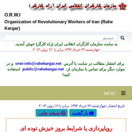
O.R.W.I
Organization of Revolutionary Workers of Iran (Rahe
Kargar)
به سايت سازمان کارگران انقلابی ايران (راه کارگر) خوش آمديد.
چهارشنبه ۲۲ خرداد ۱۳۹۲ برابر با ۱۲ ژوئن ۲۰۱۳
برای انتشار مطالب در سايت با آدرس
orwi-info@rahekargar.net
و در
موارد ديگر برای تماس با سازمان از;
public@rahekargar.net
استفاده
کنید!
MENU
تاریخ انتشار :چهارشنبه ۲۲ خرداد ۱۳۹۲ برابر با ۱۲ ژوئن ۲۰۱۳
بازگشت
نسخه چاپی
رویاپردازی یا شرایط بروز خیزش توده ای