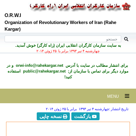
O.R.W.I
Organization of Revolutionary Workers of Iran (Rahe
Kargar)
به سايت سازمان کارگران انقلابی ايران (راه کارگر) خوش آمديد.
چهارشنبه ۴ تير ۱۳۹۳ برابر با ۲۵ ژوئن ۲۰۱۴
برای انتشار مطالب در سايت با آدرس
orwi-info@rahekargar.net
و در
موارد ديگر برای تماس با سازمان از;
public@rahekargar.net
استفاده
کنید!
MENU
تاریخ انتشار :چهارشنبه ۴ تير ۱۳۹۳ برابر با ۲۵ ژوئن ۲۰۱۴
بازگشت
نسخه چاپی