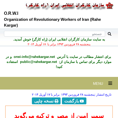
O.R.W.I
Organization of Revolutionary Workers of Iran (Rahe
Kargar)
به سايت سازمان کارگران انقلابی ايران (راه کارگر) خوش آمديد.
پنجشنبه ۲۸ فروردين ۱۳۹۳ برابر با ۱۷ آوريل ۲۰۱۴
برای انتشار مطالب در سايت با آدرس
orwi-info@rahekargar.net
و در
موارد ديگر برای تماس با سازمان از;
public@rahekargar.net
استفاده
کنید!
MENU
تاریخ انتشار :پنجشنبه ۲۸ فروردين ۱۳۹۳ برابر با ۱۷ آوريل ۲۰۱۴
بازگشت
نسخه چاپی
سمیر امین از مصر و ترکیه می‌گوید