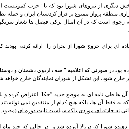
ش دیگری از نیروهای شورا بود که با "حزب کمونیست ایر
ری منطقه پرواز ممنوع بر فراز کردستان ایران و حمله ن
 رجوی است که در آن امثال ترکی فیصل ها شعار سرنگونی
اده ای برای خروج شورا از بحران را
ارائه کرده
بودند ک
ده بود در صورتی که اعلامیه "
صف اردوی دشمنان و دوستان 
ستور خارج شود، این تشکل از شورای نمایندگان خارج خواهد ش
د. آن ها طی نامه ای به موضع جدید "حکا" اعتراض کرده و ب
ه فقط آن ها، بلکه هیچ کدام از منتقدین نمی توانستند و 
انی
نه حادثه ای موردی بلکه سیاست ثابت دوره ای
(مصوب ک
هنده شورا که دربالا آورده شد و
در حالی که چند ماه