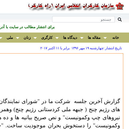
برای انتشار مطالب در سايت با آ
خانه
مقاله ها
دیدگاه ها
کارگری
زنان
ملی
تاریخ انتشار :چهارشنبه ۱۹ مهر ۱۳۹۶ برابر با ۱۱ اکتبر ۲۰۱۷
گزارش آخرین جلسه
شرکت ما در "شورای نمایندگا
های رژیم چنج ( جبهه ملی کردستانی رژیم چنج) وهم
نیروهای چپ وکمونیست" و نص صریح بیانیه ها و ده ها
وکمونیست" را دستخوش بحران موجودیت ساخت. "حکا"