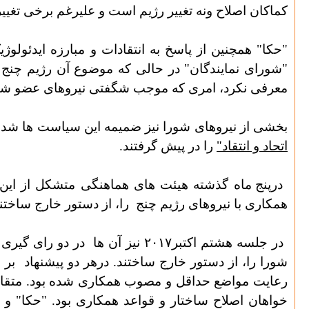
کماکان اصلاح ونه تغییر رژیم است و علیرغم برخی تغییرا
"حکا" همچنین از پاسخ به انتقادات و مبارزه ایدئول
"شورای نمایندگان" در حالی که موضوع آن رژیم چنج
معرفی نکرد، امری که موجب شگفتی نیروهای عضو شور
بخشی از نیروهای شورا نیز ضمیمه این سیاست ها شدند
اتحاد و انتقاد"
را در پیش گرفتند.
درپنج ماه گذشته هیئت های هماهنگی متشکل از این ن
همکاری با نیروهای رژیم چنج
را، از دستور خارج ساختند
در جلسه هشتم اکتبر۲۰۱۷ نیز آن ها
در دو رای گیری 
شورا را، از دستور خارج ساختند. درهر دو پیشنهاد
بر 
رعایت مواضع حداقل و مصوب همکاری شده بود. متقابلاً
خواهان اصلاح ساختار و قواعد همکاری بود. "حکا" و 