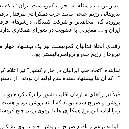
بدین ترتیب مسئله نه "حزب کمونیست ایران" بلکه بخ
نیروهائی رژیم چنجی مانند حزب دمکرات( طرفدار برقرا
پرورده گان مجاهدین و شرکت کنندگان درشوهای فرقه
ایران و ....
مغایرتی با عضویت در شورای همکاری
ندارد.
رفقای اتحاد فدائیان کمونیست نیز یک پیشنهاد چهار م
نیروهای رژیم چنج و پروامپریالیستی بود.
نماینده "اتحاد چپ ایرانیان در خارج کشور" نیز اعلام کر
" - که آن ها پیشنهاد دهنده متن اولیه آن بودند - از د
قبلاً نیز رفقای سازمان اقلیت شورا را ترک کرده بودن
روشن و صریح شده بودند که البته روشن بود و هست که ن
زیرا ادامه این نوع همکاری ها با اردوی رژیم چنج کردست
اما علیرغم مواضع صریح و روشن چند نیروی تشکیل د