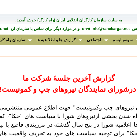
به سايت سازمان کارگران انقلابی ايران (راه کارگر) خوش آمديد.
درس
orwi-info@rahekargar.net
و در موارد ديگر برای تماس با سازمان از;
.net
سوسیالیسم
اجتماعی
گزارش ها و اطلا عیه ها
سازمان راه کار
گزارش آخرین جلسۀ شرکت ما
درشورای نمایندگان نیروهای چپ و کمونیست!
ن نیروهای چپ وکمونیست" جهت اطلاع عمومی منتشرمی ش
راه شدن بخشی ازنیروهای شورا با سیاست های "حکا"، 
 اعلامیه شورا در پنج سال گذشته در مرزبندی قاطع با نی
 برای توجیه سیاست های خود به تحریف واقعیت های آ