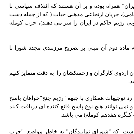
ان" همراه بوده و بر آن هستند که ائتلاف سیاسی با
ظامی)، جریان ارتجاعی مذهبی خبات ( که از جمله دست
 رژیم حاکم در ایران را سر می دهند)، حزب کومله
ه ماده دوم آن مبنی بر تصریح مرزبندی مجدد شورا با
اردوی کارگران و زحمتکشان را به دقت متمایز کنیم
د.
ا رد توجیهات همکاری با جبهه "رژیم چنج"خواهان پاسخ
نمی توانند هیچ نوع پاسخ قانع کننده ای دریافت کنند
نگره هفدهم کومله) می باشد.
 است
که "شورای نمایندگان" به خاطر مواضع
"حزب