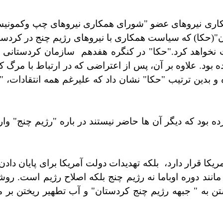
اری نیروهای عضو "شورای همکاری نیروهای چپ وکمونیست" 
ن"(حکا) که سیاست همکاری با نیروهای رژیم چنج در کردس
 نخواهد کرد."حکا" در کنگره هفدهم
سازمان کردستانی خو
ود. علاوه بر آن، پس از اعتراضی که در ارتباط با مرگ 
و بدین ترتیب "حکا" نشان داد که علیرغم همه انتقادات،
رده بود که دیگر آن ها حاضر نیستند در باره "رژیم چنج" و
کا قرار دارد،
بلکه تهدیدات دولت آمریکا برای پایان دادن
انند دوره اوباما نه رژیم چنج بلکه اصلاح رژیم است. رو
ن به " جبهه رژیم چنج کردستان" و آب تطهیر ریختن بر 