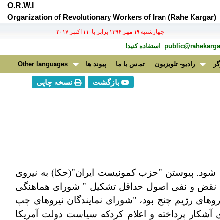
O.R.W.I
Organization of Revolutionary Workers of Iran (Rahe Kargar)
چهارشنبه ۱۹ مهر ۱۳۹۶ برابر با ۱۱ اکتبر ۲۰۱۷
public@rahekargar
استفاده کنید!
گر
رادیو- تلویزیون
تماس با ما
پیوند ها
Other languages
بازگشت
نسخه چاپی
ود. پیوستن "حزب کمونیست ایران"(حکا) به نیروی
که نقض و نفی اصول حداقل تشکیل " شورای هماهنگی
روهای رژیم چنج بود، "شورای نمایندگان نیروهای چپ
شکار پرداخته و اعلام کردکه سیاست دولت آمریکا