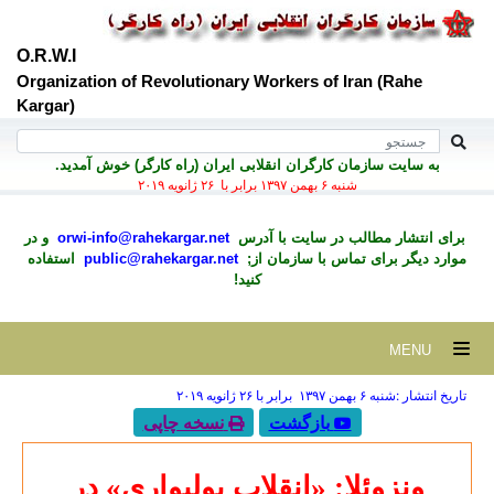
O.R.W.I
Organization of Revolutionary Workers of Iran (Rahe
Kargar)
به سايت سازمان کارگران انقلابی ايران (راه کارگر) خوش آمديد.
شنبه ۶ بهمن ۱۳۹۷ برابر با ۲۶ ژانويه ۲۰۱۹
برای انتشار مطالب در سايت با آدرس
orwi-info@rahekargar.net
و در
موارد ديگر برای تماس با سازمان از;
public@rahekargar.net
استفاده
کنید!
MENU
تاریخ انتشار :شنبه ۶ بهمن ۱۳۹۷ برابر با ۲۶ ژانويه ۲۰۱۹
بازگشت
نسخه چاپی
ونزوئلا: «انقلاب بولیواری» در