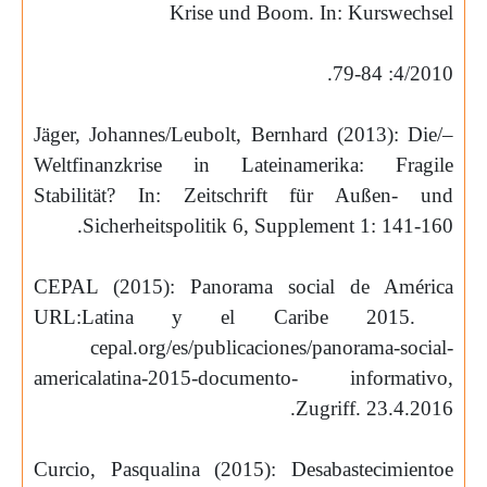
Krise und Boom. In: Kurswechsel
4/2010: 79-84.
Jäger, Johannes/
Leubolt
, Bernhard (2013): Die
–/
Weltfinanzkrise in Lateinamerika: Fragile
Stabilität? In: Zeitschrift für Außen- und
.
Sicherheitspolitik 6, Supplement 1: 141-160
CEPAL (2015): Panorama
social
de
América
URL:
Latina
y el
Caribe
2015.
cepal.org/es/publicaciones/panorama-social-
americalatina-2015-documento-
informativo,
.
Zugriff. 23.4.2016
Curcio, Pasqualina (2015): Desabastecimientoe