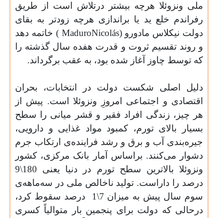
ملی ونزوئلا هرچه بیشتر درتلاش است از طریق
رفراندم خلع ید یا براندازی هرچه زودتر به بقای
دولت نیکلاس مادورو (
Nicolás
Maduro
) خاتمه دهد
و روند تقسیم ثروت و قدرت هفده سال گذشته را
که توسط چاوز آغاز شده ‌بود، به عقب برگرداند.
دلیل اصلی شکست دولت در انتخابات، بحران
اقتصادی و اجتماعی امروزِ ونزوئلا است. پیش از
هر چیز، زندگی افراد فقیر و قشر میانی را سطح
بسیار بالای تورم، کمبود مواد غذایی و دارویی،
جیره‌بندی آب و برق و رشد فراینده‌ی ارتکاب جرم
دشوار می‌کنند. براساس آمار بانک مرکزی، کشور
ونزوئلا بالاترین سطح تورم در دنیا یعنی 180
\
9
درصد را داراست. تولید ناخالص ملی در سه‌ماهه‌ی
سوم سال پیش به میزان 7
\
1
درصد سقوط کرد،
درحالی که دولت برای پنجمین بار متوالیاً کسری