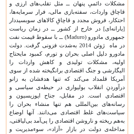
مشکلات دائمیِ پنهان ــ مثل تقلب‌های ارزی و
قاچاق واردات، سفته‌بازی مالی، فرار سرمایه‌ها،
احتکار، فروش مجدد و قاچاقِ کالاهای سوبسیددار
[یارانه‌ای] در خارج از کشور ــ در زمان ریاست
جمهوری مادورو (
Maduro
) ــ با سقوط قیمت نفت
در ماه
ژوئن 2014 به‌شدت فزونی گرفت. دولت
مادورو دلیل اصلی بحران و تورم، کمبود مایحتاج
اولیه، مشکلات تولیدی و کاهش واردات را
الیگارشی و جنگ اقتصادی برانگیخته شده از سوی
آمریکا قلمداد می‌کند که تنها هدفشان به زانو
درآوردنِ انقلاب بولیواری در حیطه‌ی سیاسی و
اقتصادی است. در مقابل، جناح اپوزیسیون و
رسانه‌های بین‌المللی هم تنها منشاء بحران را
سیاست‌های غلط اقتصادی می‌دانند. آنها اوضاع
به‌هم ریخته و ناروشن اقتصادی را پی‌آمد بی‌لیاقتی،
مداخله‌ی دولت در بازار «آزاد»، سوء‌مدیریت و