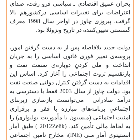
بحران عمیق اقتصادی ـ سیاسی فرو رفت، صدای
اعتراضات برای تغییرات اساسی درکشورهم بالا
گرفت. پیروزی چاوز در اواخر سال 1998 معرف
گسستی تعیین‌کننده در تاریخ ونزوئلا بود.
دولت جدید بلافاصله پس از به دست گرفتن امور،
پروسه‌ی تغییر فوری‌ قانون اساسی را به جریان
انداخت و ملی کردنِ دوباره‌ی صنعت نفت و
بازتقسیم ثروت اجتماعی را آغاز کرد. اساس این
اقدامات به دست گرفتن کنترل دولتی صنعت نفت
بود. دولت چاوز از سال 2003 فقط با دسترسی به
درآمد صادراتی
می‌توانست بازسازی زیربنای
اجتماعیِ برنامه‌ها‌ی مبارزه با فقر و برقراری
امنیت اجتماعی (میسیون یا مأموریت بولیواری) را
به لحاظ مالی تأمین کند. (
Zelik
2012
) طبق آمار
انستیتوی آمار ملی (
INE
)، مخارج تامین اجتماعی