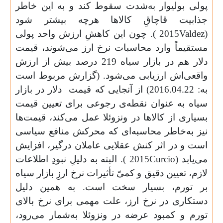
پولی بولیوار به‌شدت سقوط کند و به این خاطر
جذابیت قاچاقِ کالاها هرچه بیشتر شود
(
Valdez
2015
). چون این کاهشِ ارزش واحد پولی
مستقیماً وارد محاسبات نرخ ارز می‌شوند، قیمت
دلار هم در بازار سیاه 219 درصد بیش از ارزش
واقعی‌اش ارزیابی می‌شود. (گزارش مربوط است
به: 2016.04.22) از آنجایی که قیمت
دلار در بازار
سیاه به عنوان نقطه‌ی رجوعی برای تعیین قیمت
بسیاری از کالاها در ونزوئلا عمل می‌کند، قیمت‌ها
نیز به‌خاطر محاسبه‌ای که محرکش منافع سیاسی
است و در اثر کنش عقلایی عاملان درگیر، افزایش
می‌یابد (
Curcio
2015
). البته به دلیلِ نبودِ اطلاعات
لازم، تعیین دقیق و کمیّ تأثیرات نرخ ارزِ بازار سیاه
بر تورم، بسیار سخت است. به همین دلیل
دستکاری در نرخ ارز، علت مهمی برای نرخ بالای
تورم و کمبود عرضه در ونزوئلا به‌شمار می‌رود،