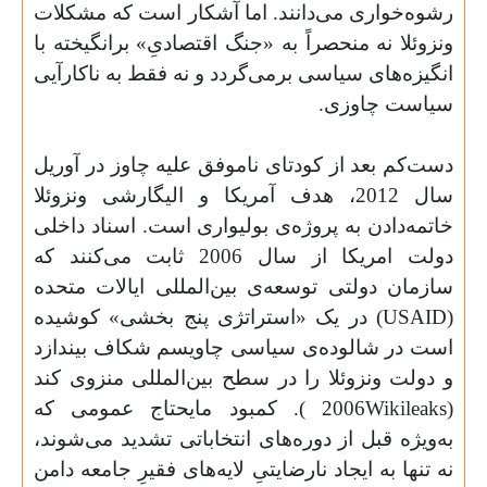
رشوه‌خواری می‌دانند. اما آشکار است که مشکلات
ونزوئلا نه منحصراً به «جنگ اقتصادیِ» برانگیخته با
انگیزه‌های سیاسی برمی‌گردد و نه فقط به ناکارآیی
سیاست چاوزی.
دست‌کم بعد از کودتای ناموفق علیه چاوز در آوریل
سال 2012، هدف آمریکا و الیگارشی ونزوئلا
خاتمه‌دادن به پروژه‌ی بولیواری است. اسناد داخلی
دولت امریکا از سال 2006 ثابت می‌کنند که
سازمان دولتی توسعه‌ی بین‌المللی ایالات متحده
(
USAID
) در یک «استراتژی پنج بخشی» کوشیده
است در شالوده‌ی سیاسی چاویسم شکاف بیندازد
و دولت ونزوئلا را در سطح بین‌المللی منزوی کند
(
Wikileaks
2006
). کمبود مایحتاج عمومی که
به‌و‌یژه قبل از دوره‌های انتخاباتی تشدید می‌شوند،
نه تنها به ایجاد نارضایتیِ لایه‌های فقیرِ جامعه دامن