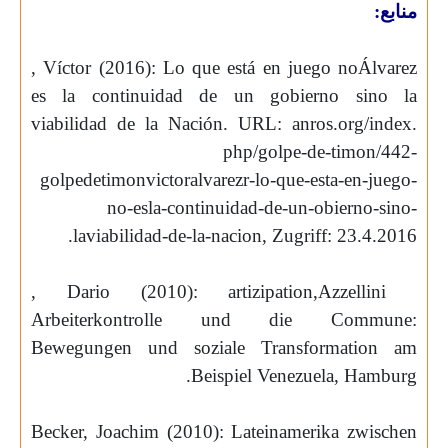
منابع:
,
Víctor
(2016):
Lo
que
está
en
juego
no
Álvarez
es la
continuidad
de
un
gobierno
sino
la
viabilidad
de la
Nación
. URL: anros.org/index.
php/golpe-de-timon/442-
golpedetimonvictoralvarezr-lo-que-esta-en-juego-
no-esla-continuidad-de-un-obierno-sino-
.
laviabilidad-de-la-nacion, Zugriff: 23.4.2016
, Dario (2010):
artizipation
,
Azzellini
Arbeiterkontrolle und die
Commune
:
Bewegungen und soziale Transformation am
.
Beispiel Venezuela, Hamburg
Becker, Joachim (2010): Lateinamerika zwischen