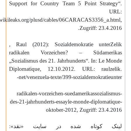
Support for Country Team 5 Point Strategy“.
URL:
wikileaks.org/plusd/cables/06CARACAS3356_a.html,
.
Zugriff: 23.4.2016
, Raul (2012): Sozialdemokratie unter
Zelik
radikalen Vorzeichen? – Südamerikas
„Sozialismus des 21. Jahrhunderts“. In: Le Monde
Diplomatique, 12.10.2012. URL:
raulzelik
.
-
net
/
venezuela-texte
/399-sozialdemokratieunter
radikalen-vorzeichen-suedamerikassozialismus-
des-21-jahrhunderts-essayle-monde-diplomatique-
oktober-2012, Zugriff: 23.4.2016
لینک کوتاه شده در سایت «نقد»: