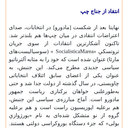
انتقاد از جناج چپ
نهایتا بعد از شکست [مادورو] در انتخابات، صدای
اعتراضات انتقادی در میان چپ‌ها هم بلندتر شد.
تاکنون آشکارترین انتقادات از سوی جریان
تروتسکیِ «
Marea
Socialistica
» (سوسیالیست‌های
مارئا) عنوان شده است که خود را به مثابه‌ آلترناتیو
سیاسی جدیدی مطرح می‌کند. این جنبش، به
عنوان یکی از اعضای سابق ائتلاف انتخاباتی
چاویستی، در سال گذشته از دولت جدا شد و حتی
به‌طورعلنی خواهان برکناری ریاست جمهور
مادورو است. آماج مبارزه‌ی سیاسی این جنبش،
هم برعلیه اپوزیسیون راست است و هم برعلیه
گروه از نو متشکل شده‌ای به نام «بورژوازیِ
بولی» که جزء دستگاه بوروکراسی دولتی هستند.