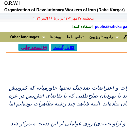
O.R.W.I
Organization of Revolutionary Workers of Iran (Rahe Kargar)
پنجشنبه ۲۷ مهر ۱۴۰۲ برابر با ۱۹ اکتبر ۲۰۲۳
public@rahekargar
استفاده کنید!
گر
رادیو- تلویزیون
تماس با ما
پیوند ها
Other languages
بازگشت
نسخه چاپی
ت و اعتراضات ضدجنگ نه‌تنها خاورمیانه که کم‌وبیش
د تا یهودیان صلح‌طلبی که با تقاضای آتش‌بس در غزه
نداده‌اند. البته شاهد چند رشته تظاهرات بوده‌ایم اما
 و اولویت‌بندی) روی عواملی از این دست متمرکز شد: