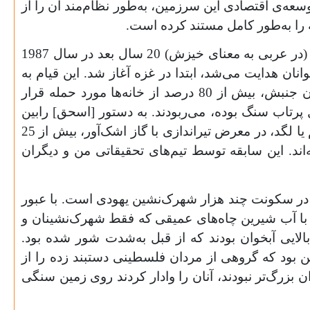
عه‌ی اقتصادی این سرزمین، به‌طور نظام‌مند آن را از
 را به‌طور کامل مستند کرده است.
از آن زمان تاکنون اسرائیل کنترل نظامی بر غزه را تشدید کرده است. در برابر این کنترل بود که اولین «انتفاضه» (در عربی به معنای خیزش) 20 سال بعد در سال 1987
ان هدایت می‌شد، ابتدا در غزه آغاز شد. این قیام به
تعبیر خود اسراییلی‌ها با «مشت آهنین» ارتش اسرائیل مواجه شد که به نیروی نامتناسب خود می‌بالد. در طی آن جنبش، بیش از 80 درصد از خانه‌ها مورد حمله قرار
 پرتاب سنگ بوده، می‌ربودند. به دستور [اسحق] رابین
وزیر دفاع وقت، اکثریت بزرگی از مردان جوان (و بسیاری از زنان) گزارش دادند که مورد آزار کلامی، ضرب و شتم یا لگد، در معرض تیراندازی با گاز اشک‌آور، بیش از 25
اند. این سابقه توسط تیم‌های تحقیقاتی من و دیگران
 غزه، به‌طور کامل در سکونت چند هزار شهرک‌نشین یهودی است. با عبور
 با آب شیرین چاه‌های عمیقی که فقط شهرک‌نشینان و
 بالایی آبخوان بودند که از قبل به‌شدت شور شده بود.
 بود که گروهی از مردان فلسطینی دستبند زده را از
 بزرگ‌تر نبودند، آنان را وادار کردند روی زمین سنگی