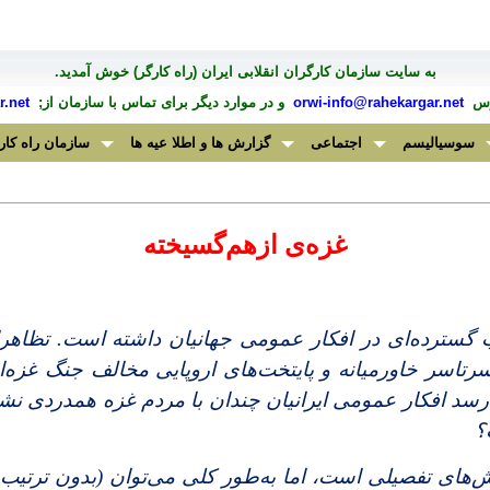
به سايت سازمان کارگران انقلابی ايران (راه کارگر) خوش آمديد.
درس
orwi-info@rahekargar.net
و در موارد ديگر برای تماس با سازمان از;
.net
سوسیالیسم
اجتماعی
گزارش ها و اطلا عیه ها
سازمان راه کار
غزه‌ی ازهم‌گسیخته
 گسترده‌ای در افکار عمومی جهانیان داشته است. تظاهرا
اسر خاورمیانه و پایتخت‌های اروپایی مخالف جنگ غزه‌ان
‌رسد افکار عمومی ایرانیان چندان با مردم غزه همدردی نشان 
؟
یش‌های تفصیلی است، اما به‌طور کلی می‌توان (بدون ترتیب