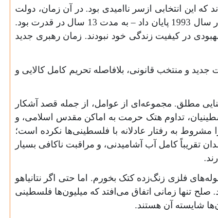
 دادند که این انتخابی ازسر ناامیدی بود. در آن زمان، دولت
عرفات – تشکیلات خودگردان فلسطین که به‌عنوان بخشی از بیانیه‌ی اصول اسلو تشکیل شد و به انتفاضه‌ی اول در سال 1993 پایان داد – به مدت 13 سال در قدرت بود.
هبودی در کیفیت زندگی خود نبودند. زمان رهبری جدید
 جدید و منتخب قانونی، بلافاصله تحریم کامل کالایی و
تنایی مطلق. مجموعه‌ای از عوامل، از جمله قصد آشکار
سطینیان، تداوم هتک حرمت به اماکن مقدس اسلامی، و
 مشروط به رفتار عادلانه با فلسطینی‌ها نکرده است؛
ان تقریباً کامل آب آشامیدنی، و مراقبت ناکافی بسیار
ای فلزی زنگ‌زده کتک بخورم. اما حتی اگر نتانیاهو
لح تنها زمانی اتفاق می‌افتد که میلیون‌ها فلسطینی
ها شایسته آن هستند.