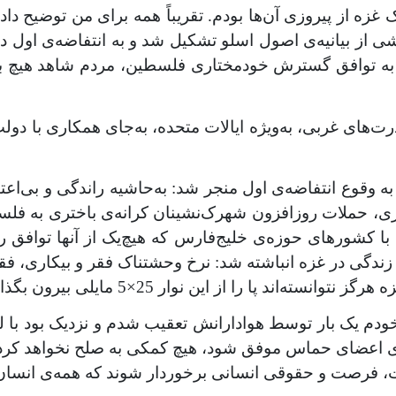
شاهد شوک غزه از پیروزی آن‌ها بودم. تقریباً همه برای من توضیح
ندی به توافق گسترش خودمختاری فلسطین، مردم شاهد هیچ ب
ت‌های غربی، به‌ویژه ایالات متحده، به‌جای همکاری با دولت
ه وقوع انتفاضه‌ی اول منجر شد: به‌حاشیه راندگی و بی‌اع
ری، حملات روزافزون شهرک‌نشینان کرانه‌ی باختری به فل
 کشورهای حوزه‌ی خلیج‌فارس که هیچ‌یک از آنها توافق را
ندگی در غزه انباشته شد: نرخ وحشتناک فقر و بیکاری، فقد
 پا را از این نوار 25×5 مایلی بیرون بگذارند.
ک بار توسط هوادارانش تعقیب شدم و نزدیک بود با لوله‌ه
ی اعضای حماس موفق شود، هیچ کمکی به صلح نخواهد کرد. ص
مت، فرصت و حقوقی انسانی برخوردار شوند که همه‌ی انسان‌