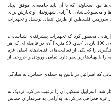
شهرک‌نشینان و سربازان توسط اسراییل در سال 2005 هدیه‌ای به غزه‌ای‌ها بود، سخاوتی که با آن باید جامعه‌ای موفق ایجاد
الاها و محصولات‌شان، یا آزادی شهروندان و تجارش برای
 سرزمین فلسطین از طریق انتقال پرسنل و تجهیزات
وارهایی محصور کرد که تجهیزات پیشرفته‌ی شناسایی،
برج‌های تک‌تیرانداز و سنگرهای مسلح از آن حفاظت می‌کرد. من بارها در نزدیکی آن حصار بوده‌ام، یعنی در فاصله‌ی 100 یاردی [حدود 90 متری] آن، در فاصله ای که هر
یگیری را که یکی از فعالیت‌های اقتصادهای اصلی غزه
را با پهپادها زیر نظر دارد. تمامی ورودی و خروجی از
مانی که اسرائیل در پاسخ به حمله‌ی حماس، به سادگی
 آشکار شد، اسراییل تشکیل آن را ترغیب می‌کرد. نزدیک به
در غزه همراهی می‌کردند، به‌آرامی به طرفداران حماس