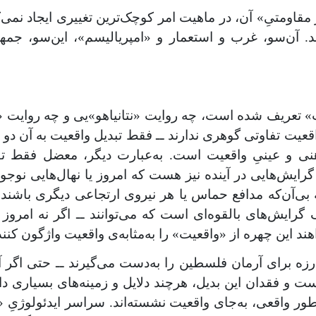
ر مقاومتیِ» آن، در ماهیت امر کوچک‌ترین تغییری ایجاد نمی
وند. آن‌سو، غرب و استعمار و «امپریالیسم»، این‌سو، 
تعریف شده است، چه روایت «نتانیاهو»یی و چه روایت «محو
 واقعیت تفاوتی گوهری ندارند ــ فقط تبدیل واقعیت به آن 
ذهنی و عینیِ واقعیت است. به‌عبارت دیگر، معضل فقط تق
ایش‌هایی در آینده نیز هست که امروز یا نهال‌هایی نوجوا
‌آن‌که مدافع حماس یا هر نیروی ارتجاعی دیگری باشند
یش‌های بالقوه‌ای است که می‌توانند ــ اگر نه امروز و 
د این چهره از «واقعیت» را به‌مثابه‌ی واقعیت واژگون کنند
رزه برای آرمان فلسطین را به‌دست می‌گیرند ــ حتی اگر آن
ست و فقدان این بدیل، هرچند دلایل و زمینه‌های بسیاری دا
‌طور واقعی، به‌جای واقعیت نشسته‌اند. سراسر ایدئولوژیِ 