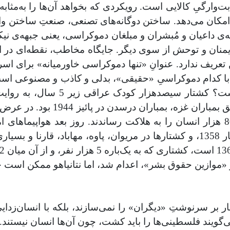
بت‌وارگیِ کالایی است. رویکردی که بخواهد آن‌ها را به‌مثاب
و امکان می‌دهد. ساختن دوگانه‌های تصنعی، صنعتِ ساختن و
بهه‌ی داعیان و مُبشران و مبلغان دموکراسی، یعنی جبهه‌ی
اهریمنان و توحش از سوی دیگر. جایگاه مخاطب، نقطه‌ای د
عریف ندارد. عنوانِ «تنها دموکراسی خاورمیانه» برای اسرا
با کدام دموکراسیِ «حقیقی»، بدلی و کاذب و مصنوعی است
عراق و افغانستان و یوگسلاوی کم‌ت
کشتند. الگوی محاصره‌ی غزه، محاصره‌ی سنندج در بهار 1358، و کشتارها در مری
«موازین حقوق بشر»، اعدام شد، اما نتانیاهو ممکن است جا
ار بر سرنوشتِ «دیگران» را نمی‌سازند، بلکه با انسان‌زدای
گویند فلسطینی‌ها را باید کشت، چون آن‌ها انسان نیستند.