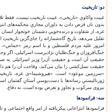
دو: تاریخیت
غیبت واکاویِ «تاریخی»، غیبت تاریخیت نیست، فقط تلاش
بدون نان قرض دادن به داوران مجازیِ محکمه‌های انت
غزه، از شقاوت و درنده‌خوییِ دشمنان خونخوار انسان و 
تقلیل می‌دهد، تاریخِ گاه‌شمارانه را جای‌گزین تاریخیت
امروز علیه مردم فلسطین و با اسم رمز «حماس»، ب
جنگ‌افروزان و جنگ‌طلبانِ نژادپرست اسرائیلی، اگر وجو
حقیقتِ آن است و حقیقتِ آن‌را وزیر اسرائیلی به صر
حقیقت نسل‌کشی را بیان می‌کند، وقاحت آن را هم دارد
«سرزمین موعود» است. «هیروشیما»ی غزه، تاریخیتِ 
ژورنالیستیِ رسانه‌ها با دست‌بوسیِ آستانِ گفتمان اسر
نیروی سرکوب و تجاوز و تعرض بوده است، نه دفاع.
سه: فرانمودها
فرانمودها انتزاعاتی پیکریافته از امر واقعِ اجتماعی و