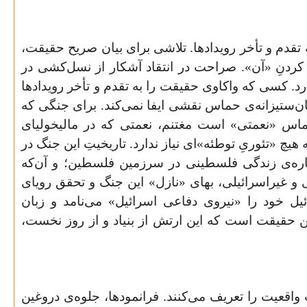
تقدم و تأخر رویدادها. تلاشی برای بیان صریح حقیقت،
کردنِ «آن». صراحت در انتقاد آشکار از نسل‌کشی در
د. کسی‌ که واکاوی حقیقت را به تقدم و تأخر رویدادها
نسان‌ستیزانه‌ی حماس نقشی ایفا نمی‌کند. برای جنگی که
اس «نعمتی» است مغتنم، نعمتی که در مالیخولیای
چ «تئوریِ توطئه»ای نیاز ندارد. تاریخیتِ این جنگ در
‌باره‌ی زندگی فلسطینی در سرزمین فلسطین؛ و آن‌که
 و غیراسرائیلی، بهای «نازل» این جنگ و تحقق رویای
ل خود را «نیروی دفاعی اسرائیل» می‌نامد و زبان
همین حقیقت است که این ارتش از بنیاد و از روز نخست،
ت واقعیت را تعریف می‌کنند. فرانمودها، جلوه‌ی دروغین