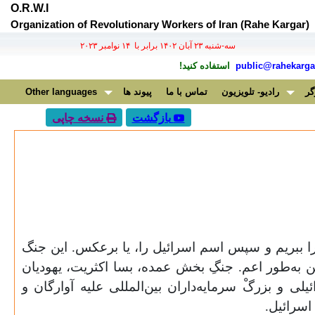
O.R.W.I
Organization of Revolutionary Workers of Iran (Rahe Kargar)
سه-شنبه ۲۳ آبان ۱۴۰۲ برابر با ۱۴ نوامبر ۲۰۲۳
public@rahekargar
استفاده کنید!
گر
رادیو- تلویزیون
تماس با ما
پیوند ها
Other languages
بازگشت
نسخه چاپی
ا ببریم و سپس اسم اسرائیل را، یا برعکس. این جنگ
به‌طور اعم. جنگِ بخش عمده، بسا اکثریت، یهودیان
ی و بزرگْ سرمایه‌داران بین‌المللی علیه آوارگان و
اسرائیل.