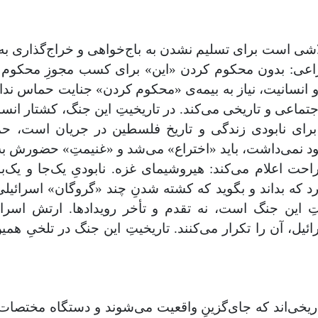
ی است برای تسلیم ‌نشدن به باج‌خواهی و خراج‌گذاری به 
زاعی: بدون محکوم‌ کردن «این» برای کسب مجوزِ محکوم‌ 
انسانیت، نیاز به بیمه‌ی «محکوم ‌کردن» جنایت حماس ندار
ِ اجتماعی و تاریخی می‌کند. در تاریخیتِ این جنگ، کشتار ا
رای نابودی زندگی و تاریخ فلسطین در جریان است، حم
د نمی‌داشت، باید «اختراع» می‌شد و «غنیمتِ» حضورش به هی
احت اعلام می‌کند: هیروشیمای غزه. نابودیِ یک‌جا و یک
 که بداند و بگوید که کشته‌ شدنِ چند «گروگان» اسرائیلی
این جنگ است، نه تقدم و تأخر رویدادها. ارتش اسرائی
ائیل، آن را تکرار می‌کنند. تاریخیتِ این جنگ در تلخیِ 
 تاریخی‌اند که جای‌گزینِ واقعیت می‌شوند و دستگاه مختصا