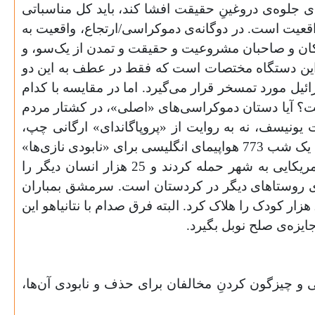
ه‌ی جلوه‌ی دروغینِ حقیقت افشا کند، باید کل مناسباتی
اقعیت است. در دوگانه‌ی دموکراسی/ارتجاع، واقعیت به
 نیکان و صاحبان مشروعیت و حقیقت و تمدن از یک‌سو، و
ر این دستگاه مختصات است که فقط در عطف به این دو
ئیل مورد تمسخر قرار می‌گیرد. اما در مقایسه با کدام
؟ آیا دستان دموکراسی‌های «اصلی»، در کشتار مردم
ر به خون آلوده است؟ کشتار سیصدهزار کودک عراقی زیر 5 سال، به روایت یونیسف، نه به روایت از «پروپاگاندای» ارگانی چپ،
اصالت بیش‌تری برای دموکراسی ایجاد می‌کند؟ سرمشق بمباران غزه، بمباران درسدن در پائیز 1944 بود. در عرض یک شب 773 هواپیمای انگلیسی برای «نابودی نازی‌ها»
صدها تُن بمب روی شهری 630 هزار نفری ریختند و 80 هزار انسان را به هلاکت رساندند. روز بعد هواپیماهای امریکایی به شهر حمله کردند و 25 هزار انسان دیگر را
وان، پاوه، مهاباد، قارنا و بسیاری روستاهای دیگر در کردستان است. سرمشق بمباران
غزه، بمباران کردها از سوی رژیم صدام در 25 اسفند 1366 است، کشتاری که به یک‌باره 5 هزار نفر، و از آن میان 2 هزار کودک را هلاک کرد. البته فرق صدام با نتانیاهو این
یزه‌ی صلح نوبل بگیرد.
ی و چیزگون ‌کردنِ مخالفان برای حذف و نابودی آن‌ها،