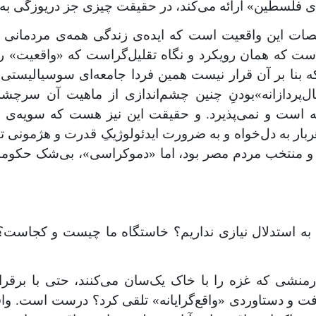
ی فلسطین» ارائه می‌کند، در حقیقت چیزی جز دریوزگی به 
ات این واقعیت است که ایده‌ی زندگی همه‌ی مردمانی ک
 است که همان رویکرد و نگاه تقلیل‌گراست که «واقعیت» را
که بنا بر آن قرار نیست همین فردا جامعه‌ای سوسیالیستی 
پردازانه»‌بودنِ چنین چشم‌اندازی از ماهیت آن سرچشم
 است و نمی‌پذیرد. و حقیقت این نیز هست که سویه‌ی «
هربار به دل‌خواه و به ضرورت ایدئولوژیکِ قدرت و هژمونی
 منتخب مردم مصر بود، اما «دموکراسی»، بی‌شک حکومت‌ها
، به استدلال نیازی نداریم؟ خاستگاه ما چیست و کجاست؟ 
ی که غزه را با خاک یک‌سان می‌کنند، حتی با برقراریِ
فت و دستاوردی «واقع‌گرایانه» تلقی کرد؟ درست است. وا