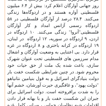
روز جهانی آوارگان اعلام کرد: بیش از ۶.۴ میلیون
فلسطینی آواره هستند و در اردوگاه‌ها زندگی
می‌کنند. ۲۸.۴ درصد از آوارگان فلسطینی در ۵۸
اردوگاه رسمی آژانس امداد و کار آوارگان
فلسطینی"آنروا" زندگی می‌کنند. ۱۰ اردوگاه در
اردن، ۹ اردوگاه در سوریه، ۱۲ اردوگاه در لبنان،
۱۹ اردوگاه در کرانه باختری و ۸ اردوگاه در غزه
قرار دارد. بی اعتنایی به وضعیت آوارگان و اشغال
مدام سرزمین های فلسطینی تحت عنوان شهرک
سازی، باعث شده یک ملت از حق حیات خود
محروم شود. در چنین شرایطی شکست خفت بار
دولت بنیادگرای اسرائیل و به قول بنیامین نتانیاهو
"دولت یهود"، و غافگیری حیرت آورشان، خشم آنها
را به شدت برافروخته است. دولت اسرائیل برای
جبران این شکست خفت بار و با بهانه قرار دادن
اقدامات شبه نظامیان حماس ، ویرانی کامل غزه