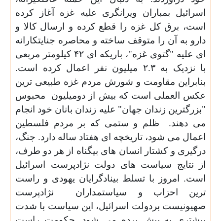
اسرائیل بمباران ویرانگری علیه غزه آغاز کرده
است، برق کل غزه را قطع کرده و ارسال کالا و
دارو به آن را متوقف ساخته و محاصره جنایتکارانه
ای علیه "گتوی غزه"، باریکه ای ۴۲ کیلومتر مربعی
با نزدیک به ۲.۳ میلیون نفر اعمال کرده است.
بنابراین مقاومت و شورش مردم غزه طبیعی ترین
عکس العملی است که بیش از دومیلیون محبوس
"بزرگترین زندان جهان" علیه زندان بانان خود انجام
می دهند. ظلم و ستمی که بر مردم فلسطین
اعمال می شود، تاریخچه ای هفتاد ساله دارد. جنگ،
درگیری و کشتار انسان های بیگناه از هر دو طرف،
از نتایج سیاست های دولت نژادپرست اسرائیل
است. امروز با تسلط بینادگرایان یهودی و راست
ترین احزاب و سیاستمداران نژادپرست
صهیونیست بردولت اسرائیل، این سیاست با شدت
بیشتری به پیش برده می شود. حکومت راست