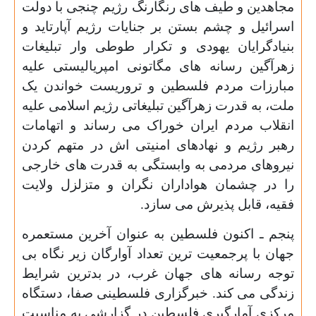
مجاهدین و طیف های رنگارنگ رژیم چنجی با دولت
اسرائیل و چشم بستن بر جنایات رژیم آپارتاید و
بنیادگرایان یهودی و تکرار طوطی وار تبلیغات
زهرآگین رسانه های مگاتونی امپریالیستی علیه
مبارزات مردم فلسطین و تروریست خواندن یک
ملت، به قدرت زهرآگین تبلیغاتی رژیم اسلامی علیه
انقلاب مردم ایران خوراک می رساند و اتهامات
رهبر رژیم و نهادهای امنیتی اش در متهم کردن
نیروهای مردمی به وابستگی به قدرت های خارجی
را در چشمان هواداران نگران و متزلزل ولایت
فقیه، قابل پذیرش می سازد.
پنجم ـ اکنون فلسطین به عنوان آخرین مستعمره
جهان با پرجمعیت ترین تعداد آوارگان زیر نگاه بی
توجه رسانه های جهان غرب، در بدترین شرایط
زندگی می کند. خبرگزاری فلسطینی صفا، دستگاه
مرکزی آمارگیری فلسطین در گزارشی به مناسبت