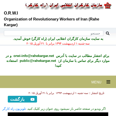
O.R.W.I
Organization of Revolutionary Workers of Iran (Rahe
Kargar)
به سايت سازمان کارگران انقلابی ايران (راه کارگر) خوش آمديد.
سه-شنبه ۱ ارديبهشت ۱۳۹۴ برابر با ۲۱ آوريل ۲۰۱۵
برای انتشار مطالب در سايت با آدرس
orwi-info@rahekargar.net
و در
موارد ديگر برای تماس با سازمان از;
public@rahekargar.net
استفاده
کنید!
MENU
تاریخ انتشار :: سه-شنبه ۱ ارديبهشت ۱۳۹۴ برابر با ۲۱ آوريل ۲۰۱۵
بازگشت
اگر ویدیو در صفحه حاصر باز نمیشود روی عنوان زیر کلیک کنید.
تلویزیون راه کارگر