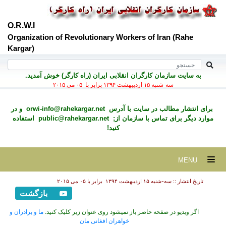
O.R.W.I
Organization of Revolutionary Workers of Iran (Rahe
Kargar)
به سايت سازمان کارگران انقلابی ايران (راه کارگر) خوش آمديد.
سه-شنبه ۱۵ ارديبهشت ۱۳۹۴ برابر با ۰۵ می ۲۰۱۵
برای انتشار مطالب در سايت با آدرس
orwi-info@rahekargar.net
و در
موارد ديگر برای تماس با سازمان از;
public@rahekargar.net
استفاده
کنید!
MENU
تاریخ انتشار :: سه-شنبه ۱۵ ارديبهشت ۱۳۹۴ برابر با ۰۵ می ۲۰۱۵
بازگشت
اگر ویدیو در صفحه حاصر باز نمیشود روی عنوان زیر کلیک کنید.
ما و برادران و
خواهران افغانی مان