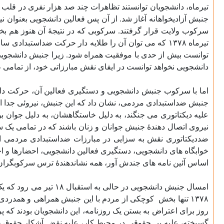
تیرماه، دانشجویان توانستند تظاهرات چند صد هزار نفری در قلب
جنبش آزادیخواهانه آغاز شد. از آن پس فعالین دانشجویی بعنوان 
تیرماه ۱۳۷۸ که می توان آن را طلایه دار حرکت ضداستبدادی سال ۱۳۸۸ به حساب آورد،
توانست بیش از حدی با موفقیت همراه شود. زیرا جنبش دانشجوی
دانشجویی نخواهد توانست در ایفای نقش مبارزاتی خود، از تمامی
اما با سرکوب جنبش دانشجویی و دستگیری فعالین آن، حرکت دا
جنبش ضداستبدادی مردمی، نشان داد که این جنبش، نیروئی جدا ا
علیه دیکتاتوری می جنگند، به دلیل خاستگاهشان، به دلیل جوان ب
نیروی اتصال دهندۀ جنبش جوانان و زنان باشند که در تمامی یک
ضددیکتاتوری نقش به سزایی در مبارزات ضداستبدادی مردمی ایف
خوابگاه های دانشجویی، دستگیری فعالین دانشجویی، احضارها و ا
اساس آئین نامه های جندش آور، همه نشاندهندۀ ترس سرکوبگران ا
۱۳۷۸ تنها بخش
کوچکی از مردم با این جنبش همراهی و همدردی 
روز برای اعتراض به بستن یک روزنامه، این دانشجویان بودند که 
گسیخته، علیه بی حقوقی در محیط کار، علیه نقض آشکار حقوق زنان