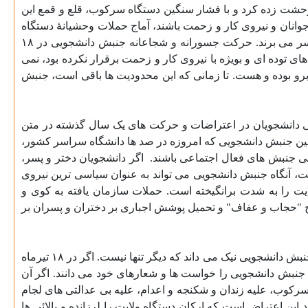
 وحشت زده کرد و با فشار سنگین دستگاه سرکوب، قلع و قمع این
جوانان و نیروی کار و زحمت باشند، آماج حملات وحشیانۀ دستگاه
سرکوب ولایت قرار گرفتند. سرکوبی که در نتیجۀ آن هنوز هم بخشی از فعالین دانشجویی آن دوره، در زندان های قرون وسطائی به سر می برند. حرکت جسورانه و شجاعانه جنبش دانشجویی در ۱۸
های توده ای و بویژه با نیروی کار و زحمت برقرار نکرده بود، نمی
و بوده و هست. تا زمانی که این محدودیت ها باقی است، جنبش
ی دانشجویان در اعتراضات و حرکت های یک سال گذشته در متن
لین جنبش دانشجویی که امروزه در صد ها دانشگاه سراسر کشور،
امی جنبش های فعال اجتماعی باشند.
اگر دانشجویان دختر و پسر،
، آنگاه جنبش دانشجویی می تواند به عنوان سیاسی ترین نیروی
را به شدت برانگیخته است. حملات سازمان یافته به کوی و
رح "حجاب و عفاف" و تحمیل پوشش اجباری بر دختران و پسران بر
امسال جنبش دانشجویی در حالی به استقبال ۱۸ تیر می رود که یک سال تجربۀ مبارزه ضداسستبدادی توده ای را پشت سر دارد. اکنون جنبش دانشجویی نیک می داند که دیگر تنها نیست. اگر در ۱۸ تیرماه
نبش دانشجویی را خواست ها و شعارهای خود می دانند. اگر آن
سرکوب، علیه زندان و شکنجه و اعدام، علیه بی عدالتی های لجام
ین اعتراض است که ارکان دستگاه ولایت را لرزانده و بالائی ها