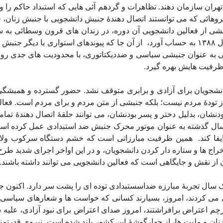
 تهران سازمان دهند. تظاهرات و گردهم آئی هایی که استبداد حاکم را
نیروهائی که می توانستند اتصال دهندۀ جنبش دانشجویی با جنبش زنان، 
از آن جا که پیوندهای استواری با دیگر جنبش 
ی به عنوان جنبشی سیاسی و ضددیکتاتوری، با محدودیت های جدی روبر
 ظرفیت هایش بهره گیرد.
نشجویان برای آزادی و برابری متوقف نشد. حضور گسترده و همبشگ
ز تودۀ مردم نیست؛ بلکه جنبشی از متن مردم و برای مردم است. فعا
ودنشان، بدلیل دختر و پسر بودنشان، می توانند حلقۀ اتصال دهندۀ تم
 سال گذشته به عنوان موتور محرک جنبش ضد استبدادی عمل کرده است
ا کند.
همین ظرفیت مبارزاتی است که خشم دستگاه سرکوب ولایت 
خراج ها و ستاره دار کردن دانشجویان، و در این اواخر اجرای شدید ط
ز نقش و جایگاهی است که فعالین دانشجویی می توانند داشته باشند.
می کردند، امروز، بسیارند کسانی که خواست ها و شعارهای سیاسی ج
پرچم اعتراض برافراشتند، امروز صدای اعتراض برای نبود آزادی، علیه 
 و ملیت ها، از چهارگوشۀ این کشور بلند شده است. نیروی قدرتمند ا