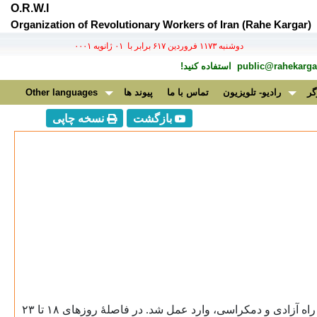
O.R.W.I
Organization of Revolutionary Workers of Iran (Rahe Kargar)
دوشنبه ۱۱۷۳ فروردين ۶۱۷ برابر با ۰۱ ژانويه ۰۰۰۱
public@rahekargar
استفاده کنید!
گر
رادیو- تلویزیون
تماس با ما
پیوند ها
Other languages
بازگشت
نسخه چاپی
یازده سال پیش، در ۱۸ تیرماه ۱۳۷۸ جنبش دانشجویی کشور، با گام های استوار و جسورانه، برای دفاع از آزادی بیان و برای هموار کردن راه آزادی و دمکراسی، وارد عمل شد. در فاصلۀ روزهای ۱۸ تا ۲۳