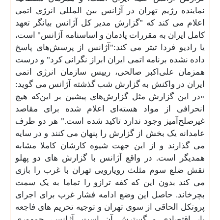
نماینده رژیم تهران در آژانس بین المللی انرژی اتمی
اعلام می کند که "گزارش مدیر کل آژانس بیانگر تعهد
کامل ایران به مقررات پادمان و اساسنامه آژانس" است،
یا رادیو فردا تیتر می کند:"آژانس از پرسش‌های پاسخ
‌داده نشده برنامه اتمی ایران ابراز نگرانی کرد" و درست
همزمان على‌اکبر صالحى، رییس سازمان انرژى اتمى
ایران در واکنش به گزارش شب گذشته آژانس می گوید:
«در این گزارش مثل گزارش‌هاى پیشین بر این‌که هیچ
انحرافى از مواد هسته‌اى اعلام شده براى مقاصد
غیرصلح‌آمیز وجود ندارد تاکید شده است." هر دو طرف
عامدانه یک بخش از گزارش را پنهان می کنند و در سایه
می گذارند و از این جهت شیوه کارشان کاملا مشابه
همدیگر است. در واقع آژانس با گزارش های دو پهلو
نقش ضلع سوم مثلث رویارویی تهران با غرب را بازی
می کند بدون این که کفه ترازو را تماما به یک سمت
بچرخاند. حاصل این وضع ادامه فشار غرب برای اجرای
پروتکل الحاقی از سوی تهران و توجیه تحریم های فاجعه
بار اقتصادی و گسترش آن است. آژانس، جمهوری