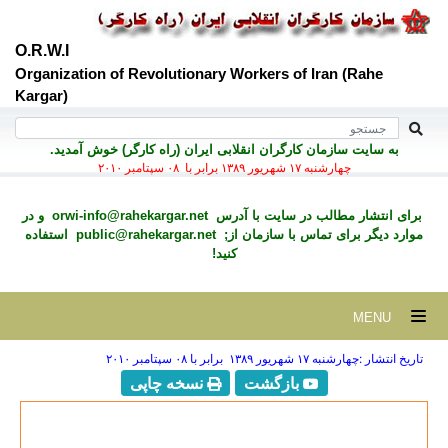
O.R.W.I
Organization of Revolutionary Workers of Iran (Rahe
Kargar)
به سايت سازمان کارگران انقلابی ايران (راه کارگر) خوش آمديد.
چهارشنبه ۱۷ شهريور ۱۳۸۹ برابر با ۰۸ سپتامبر ۲۰۱۰
برای انتشار مطالب در سايت با آدرس
orwi-info@rahekargar.net
و در
موارد ديگر برای تماس با سازمان از;
public@rahekargar.net
استفاده
کنید!
MENU
تاریخ انتشار :چهارشنبه ۱۷ شهريور ۱۳۸۹ برابر با ۰۸ سپتامبر ۲۰۱۰
بازگشت
نسخه چاپی