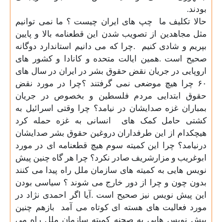
بودند
.
حالا تکلیف ما
چپ های ایران چیست ؟ ما نمی توانیم
مثل مجاهدین از تصویب شدن این قطعنامه بالا و پایین
بپریم و شادی کنیم
.چرا که می دانیم استاندارد دوگانه
صحیح است .همین ایالت متحده و کانادا و کشور های
اروپایی در جریان نقض حقوق بشر در ایران در سال های
۶۰
چرا هیچ موضعی نمی گرفتند ؟چرا در مورد نقض
حقوق ابتدایی مردم فلسطین و بخصوص در جریان
بمباران غزه صدایشان در نیامد؟ چرا وقتی اسرائیل به
کشتی حامل کمک های
انسانی به غزه حمله کرد
هیچکدام از این طرفداران دروغین حقوق بشر صدایشان
درنیامد؟ چرا این کمیته سوم هیچ قطعنامه ای در مورد
ابوغریب و مزارشریف صادر نکرد؟
چرا هر گاه چنین پیش
نویس هایی به کمیته های سازمان ملل راه پیدا می کنند
بدون چون و چرا از دور خارج می شوند ؟ سیاسی بودن
این پیش نویس نیز صحیح است .آیا اگر احمدی نژاد در
مورد فعالیت های هسته ای کوتاه می آمد
بازهم چنین
پیش نویس هایی به صحنه کمیته سازمان ملل راه می