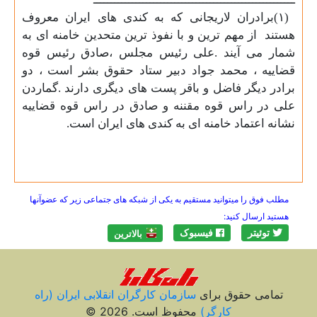
(۱)
برادران لاریجانی که به کندی های ایران معروف
هستند
از مهم ترین و با نفوذ ترین متحدین خامنه ای به
شمار می آیند .علی رئیس مجلس ،صادق رئیس قوه
قضاییه ، محمد جواد دبیر ستاد حقوق بشر است ، دو
برادر دیگر فاضل و باقر پست های دیگری دارند .گماردن
علی در راس قوه مقننه و صادق در راس قوه قضاییه
نشانه اعتماد خامنه ای به کندی های ایران است
.
مطلب فوق را میتوانید مستقیم به یکی از شبکه های جتماعی زیر که عضوآنها
هستید ارسال کنید:
توئیتر
فیسبوک
بالاترين
تمامی حقوق برای
سازمان کارگران انقلابی ايران (راه
کارگر)
محفوظ است. 2026 ©