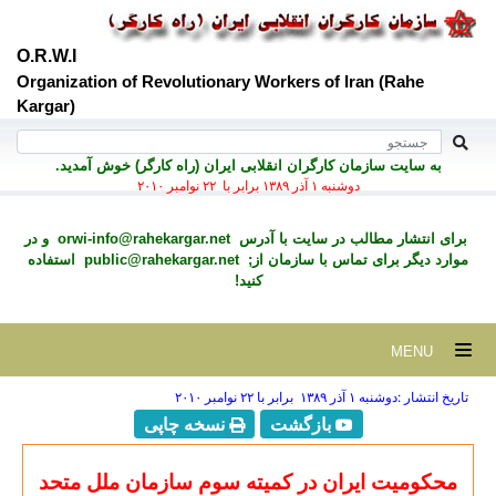
O.R.W.I
Organization of Revolutionary Workers of Iran (Rahe
Kargar)
به سايت سازمان کارگران انقلابی ايران (راه کارگر) خوش آمديد.
دوشنبه ۱ آذر ۱۳۸۹ برابر با ۲۲ نوامبر ۲۰۱۰
برای انتشار مطالب در سايت با آدرس
orwi-info@rahekargar.net
و در
موارد ديگر برای تماس با سازمان از;
public@rahekargar.net
استفاده
کنید!
MENU
تاریخ انتشار :دوشنبه ۱ آذر ۱۳۸۹ برابر با ۲۲ نوامبر ۲۰۱۰
بازگشت
نسخه چاپی
محکومیت ایران در کمیته سوم سازمان ملل متحد