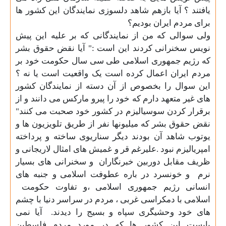
یافتند ؟ آیا بازهم شاهد دلسوزی نمایندگان این کشور ها
برای مردم ایران بودیم؟
ولی سوالی که من از نمایندگانی که بر علیه این پیش
نویس سخنرانی کردند این است :" آیا نقض حقوق بشر
که رژیم جمهوری اسلامی طی سی سال حکومت خود بر
مردم ایران اعمال کرده است یک واقعیت است یا نه ؟
این سوال را بخصوص از آن دسته از نمایندگان کشور
های غیر متعهد دارم که خود را پیرو مارکس می دانند و از
برقرار کردن سوسیالیزم در کشور خود صحبت می کنند"
نقض حقوق بشر که میلیونها نفر از طریق تلویزیون ها و
یوتوب شاهد آن بودند دیگر سناریوی ساخته و پرداخته
امپریالیزم نبود .علیرغم قر و غمیش های امثال لاریجانی و
ظریف مقابل دوربین خبرنگاران
و سخنرانی های بسیار
نرم
و خونسرد در باره عطوفت اسلامی و جنبه های
انسانی رژیم جمهوری اسلامی ،و تفاوت حکومت
اسلامی با دمکراسی غربی ، مردم در سراسر دنیا با چشم
های خود وحشیگری سپاه و بسیج را دیدند.
آیا نمی
بایست این کشور ها که در مورد مردم فلسطین