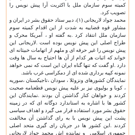
کمیته سوم سازمان ملل با اکثریت آرا پیش نویس را
تصویب کرد
.
محمد جواد لاریجانی (
۱
)، دبیر ستاد حقوق بشر در ایران و
مشاور قوه قضاییه به شدت از این اقدام کمیته سوم
سازمان ملل انتقاد کرد .به گفته او ، آمریکا محرک و
طراح اصلی این پیش نویس بوده است .لاریجانی این
پیش نویس را غیر حرفه ای و ملهم از اتهامات خبیثانه ای
خواند که اثبات هر کدام از آن ها احتیاج به سال ها وقت
دارد .او گفت که تنها گناه ایران این است که نمی خواهد
نمونه کپیه برداری شده ای از دمکراسی غرب باشد
.
نمایندگان کشورهای ونزوئلا ، سودان ،تاجیکستان ،سوریه
، کوبا و بولیوی نیز بر علیه پیش نویس قطعنامه صحبت
کردند و خواهان کنار گذاشتن آن بودند .نمایندگان این
کشور ها با اشاره به استاندارد دوگانه ای که در زمینه
حقوق بشر مورد استفاده قرار می گیرد و اهداف سیاسی
پشت این پیش نویس با به رای گذاشتن آن مخالفت
کردند .این کشور ها در جریان رای گیری متحد اصلی
جمهوری اسلامی
و نماینده اش محمد جواد لاریجانی