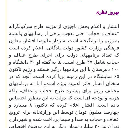
بهروز نظری
انتشار و اعلام بخش ناچیزی از هزینه طرح سرکوبگرانه
"عفاف و حجاب" حتی تعجب برخی از رسانههای وابسته
به رژیم را برانگیخته است. سردار علیرضا افشار، معاون
فرهنگی وزارت کشور دولت پادگانی، اعلام کرده است
که تعداد برنامههای دولت برای اجرای طرح عفاف و
حجاب شامل ۲۷ طرح است. بنا به گفته او ۳۰ دانشگاه و
۱۰۰ دبیرستان با این برنامهها درگیر هستند و رژیم تاکنون
۶۵ نمایشگاه در این زمینه برپا کرده است. آنچه که در
سخنان افشار حائز اهمیت ویژه است، اما، نه برنامههای
مختلف رژیم برای پیشبرد طرح حجاب و عفاف، بلکه
هزینه و بودجه ای است که دولت به این منظور اختصاص
داده است. افشار اعلام کرده که تاکنون ۸ ميليارد و
چهارصد ميليون تومان توسط اين وزارتخانه برای ترويج
عفاف و حجاب به صدا و سيما پرداخت شده و شهرداری
تهران نيز ۲۰ ميليارد تومان ديگر به اين موضوع اختصاص