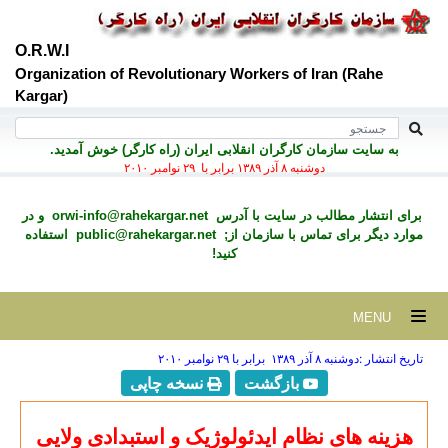
O.R.W.I
Organization of Revolutionary Workers of Iran (Rahe
Kargar)
به سايت سازمان کارگران انقلابی ايران (راه کارگر) خوش آمديد.
دوشنبه ۸ آذر ۱۳۸۹ برابر با ۲۹ نوامبر ۲۰۱۰
برای انتشار مطالب در سايت با آدرس
orwi-info@rahekargar.net
و در
موارد ديگر برای تماس با سازمان از;
public@rahekargar.net
استفاده
کنید!
MENU
تاریخ انتشار :دوشنبه ۸ آذر ۱۳۸۹ برابر با ۲۹ نوامبر ۲۰۱۰
بازگشت
نسخه چاپی
هزینه
های نظام ایدئولوژیک و استبدادی ولایی