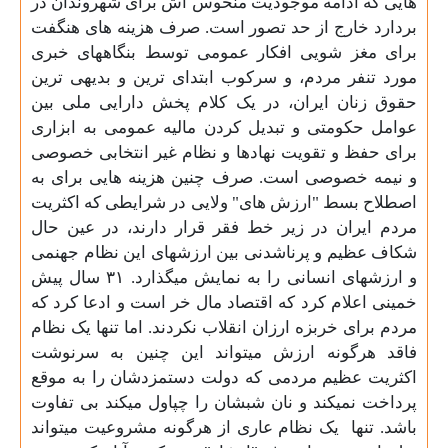
هایی که ادامه موجودیت منحوس اش برای شهروندان در
بردارد خارج از حد تصور است. صرف هزینه
های هنگفت
برای مغز شویی افکار عمومی توسط بنگاههای خبری
مورد تنفر مردم، و سرکوب ابتدای
ترین و بدیهی
ترین
حقوق زنان ایران، در یک کلام پخش دارایی ملی بین
عوامل حکومتی و تبدیل کردن مالیه عمومی به ابزاری
برای حفظ و تقویت نهادها و نظام غیر انتخابی خصوصی
و نیمه خصوصی است. صرف چنین هزینه
هایی برای به
اصطلاح بسط "ارزش های" ولایی در شرایطی که اکثریت
مردم ایران در زیر خط فقر قرار دارند، در عین حال
شکاف عظیم و پرناشدنی بین ارزشهای این نظام جهنمی
و ارزشهای انسانی را به نمایش میگذارد. ۳۱ سال پیش
خمینی اعلام کرد که اقتصاد مال خر است و ادعا کرد که
مردم برای خربزه ارزان انقلاب نکردند. اما تنها یک نظام
فاقد هرگونه ارزش میتواند این چنین به سرنوشت
اکثریت عظیم مردمی که دولت دستمزدشان را به موقع
پرداخت نمیکند و نان شبشان را چپاول میکند بی تفاوت
باشد. تنها
یک نظام عاری از هرگونه مشروعیت میتواند