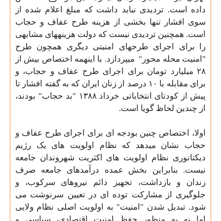
داده است. تردیدی نباید داشت که مبلغ اعلام شده از
سوی افشار تنها بخشی از هزینه طرح عفاف و حجاب
است. همچنین تردیدی نیست که دولت هزینههای مشابهی
را برای اجرای طرحهای امنیتی دیگری همچون طرح
"امنیت محله محور"
میپردازد. با اینهمه اختصاص بیش از
۲۸ میلیارد تومان برای اجرای طرح عفاف و حجاب، و
برای مقابله با ۱۰ درصد از زنان ایران که به گفته افشار تا
پیش از کودتای انتخاباتی خرداد ۱۳۸۸ "بد حجاب" بودند،
از چندین لحاظ گویا است
.
اولا، اختصاص چنین بودجه ای برای اجرای طرح عفاف و
حجاب نشان میدهد که نظام اولویت های یک رژیم
دیکتاتوری نظام اولویت های اکثریت شهروندان جامعه
نیست. بنابراین بخش عمده درآمدهای جامعه صرف
زندان و بازداشت، تجهیز دائم نیروهای سرکوب، و
جلوگیری از مشارکت توده ای در تعیین سرنوشت می
شود. تبدیل شدن "امنیت" به اولویت اصلی نظام ولایی
اما نه به منظور حفظ امنیت اقتصادی، سیاسی و