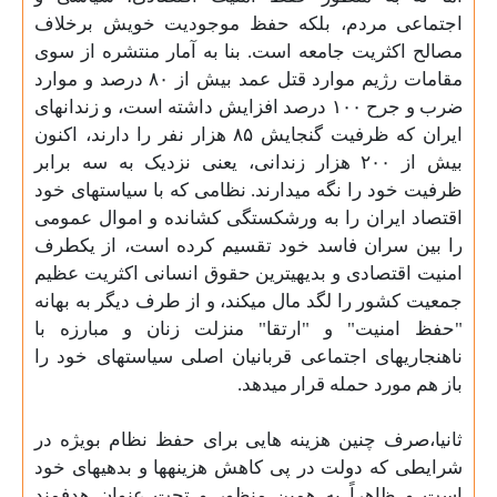
اجتماعی مردم، بلکه حفظ موجودیت خویش برخلاف
مصالح اکثریت جامعه است. بنا به آمار منتشره از سوی
مقامات رژیم موارد قتل عمد بیش از ۸۰ درصد و موارد
ضرب و جرح ۱۰۰ درصد افزایش داشته است، و زندانهای
ایران که ظرفیت گنجایش ۸۵ هزار نفر را دارند، اکنون
بیش از ۲۰۰ هزار زندانی، یعنی نزدیک به سه برابر
ظرفیت خود را نگه میدارند. نظامی که با سیاستهای خود
اقتصاد ایران را به ورشکستگی کشانده و اموال عمومی
را بین سران فاسد خود تقسیم کرده است، از یکطرف
امنیت اقتصادی و بدیهیترین حقوق انسانی اکثریت عظیم
جمعیت کشور را لگد مال میکند، و از طرف دیگر به بهانه
"حفظ امنیت" و "ارتقا" منزلت زنان و مبارزه با
ناهنجاریهای اجتماعی قربانیان اصلی سیاستهای خود را
باز هم مورد حمله قرار میدهد
.
ثانیا،صرف چنین هزینه
هایی برای حفظ نظام بویژه در
شرایطی که دولت در پی کاهش هزینهها و بدهیهای خود
است و ظاهراً به همین منظور و تحت عنوان هدفمند