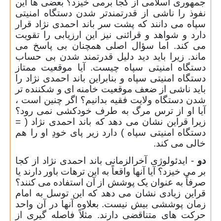
جمهوری اسلامی از کجا برمی خیزد؟ بعضی ها این
نفوذ را ناشی از قدرتمندتر شدن دستگاه امنیتی
سپاه می دانند که پشت سر باند احمدی نژاد قرار
دارد و شواهد و قرائنی نیز این ارزیابی را تقویت
می کند. اما سؤال اصلی همچنان بی پاسخ می
ماند. زیرا باید دید دلیل قدرتمند شدن بی حساب
دستگاه امنیتی سپاه چیست. آیا موقعیت ممتاز
دستگاه امنیتی سپاه و بنابراین باند احمدی نژاد را
باید ناشی از ضعف موقعیت خامنه ای و شکننده تر
شدن دستگاه ولایت فقیه بدانیم؟ اگر چنین است ،
آیا او از ترس مرگ به طرف خودکشی نمی رود؟
زیرا قراین نشان می دهد که باند احمدی نژاد ( =
دستگاه امنیتی سپاه ) دارد زیر پای خودِ او را هم
خالی می کند.
دو
- ایدئولوژی آخرالزمانی باند احمدی نژاد از کجا
بر می خیزد؟ آیا آنها واقعاً به این ترهات باور دارند یا
صرفاً به عنوان یک پوشش از آن استفاده می کنند؟
قراین زیادی نشان می دهد که این توسل به امام
زمان پوششی بیش نیست. بعلاوه آنها در آن واحد
حرکت های متناقضی دارند. مثلاً فاصله گیری از