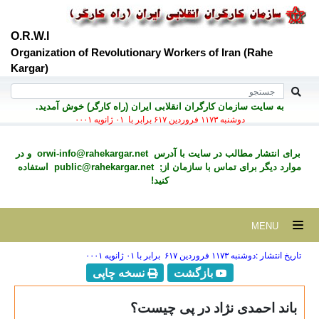
O.R.W.I
Organization of Revolutionary Workers of Iran (Rahe
Kargar)
به سايت سازمان کارگران انقلابی ايران (راه کارگر) خوش آمديد.
دوشنبه ۱۱۷۳ فروردين ۶۱۷ برابر با ۰۱ ژانويه ۰۰۰۱
برای انتشار مطالب در سايت با آدرس
orwi-info@rahekargar.net
و در
موارد ديگر برای تماس با سازمان از;
public@rahekargar.net
استفاده
کنید!
MENU
تاریخ انتشار :دوشنبه ۱۱۷۳ فروردين ۶۱۷ برابر با ۰۱ ژانويه ۰۰۰۱
بازگشت
نسخه چاپی
باند احمدی نژاد در پی چیست؟