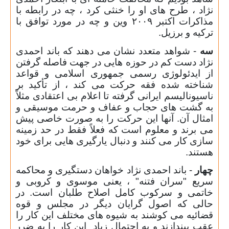
نژاد ، طرح های او را خنثی کرد ، چه در رابطه با
مذاکرات اکتبر ۲۰۰۹ وین و چه در مورد توافق با
ترکیه و برزیل.
سه
- شواهد متعدد نشان می دهند که باند احمدی
نژاد دست کم در حوزه هایی در جهت فاصله گرفتن
از ایدئولوژی رسمی جمهوری اسلامی و قواعد
شناخته شده فقه حرکت می کند ، از تأکید بر
ناسیونالیسم ایرانی گرفته تا اعلام بی اعتقادی مثلاً
به گشت های حجاب و عفاف و حرمت موسیقی و
امثال آن. آنها این حرکت را به صورت خاصی پیش
می برند و معلوم است که فعلاً فقط در حد زمینه
سازی کار می کنند و دنبال یارگیری هایی برای خود
هستند.
چهار
- باند احمدی نژاد خواهان دستگیری و محاکمه
سریع "سران فتنه" ، یعنی موسوی و کروبی و
خاتمی و سرکوب کامل اصلاح طلبان است. در
حالی که اصول گرایان دیگر در مجلس و قوه
قضائیه می کوشند به شیوه های مختلف این کار را
عقب بیندازند و به احتمال زیاد
این کار را به ضرر