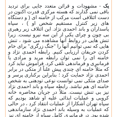
یک
- مشهودات و قرائن متعدد جایی برای تردید
باقی نمی گذارند که هسته مرکزی قدرت اکنون در
دست ائتلافی است مرکب از خامنه ای ( و دستگاه
های زیر کنترل مستقیم شخص او ) ، سپاه
پاسداران و باند احمدی نژاد. این ائتلاف زیر رهبری
بی چون و چرای یکی از این سه نیرو نیست. زیرا
تنش هایی در روابط آنها مشاهده می شود ، تنش
هایی که نمی توانیم آنها را "جنگ زرگری" برای خام
کردن حریفان ارزیابی کنیم. رابطه احمدی نژاد و
خامنه ای را نمی توان رابطه مرید و مرادی یا
فرمانبری و فرماندهی تلقی کرد. فراموش نباید کرد
که مثلاً خامنه ای چندی پیش علناً از متکی در برابر
احمدی نژاد حمایت کرد ؛ بنابراین برکناری پرسر و
صدای متکی نمی توانست نوعی تودهنی به شخص
خامنه ای هم نباشد. رابطه سپاه و باند احمدی نژاد
نیز بی تنش نیست. مثلاً در جریان محاصره خانه
کروبی و عملیات ایذائی علیه او شاهد بودیم که
سپاه تهران آشکارا از عملیات انتقاد کرد ، در حالی
که عملیات به وسیله باند احمدی نژاد سازماندهی
شده بود. در فرمانبری کامل سپاه از خامنه ای نیز