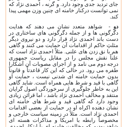
جای تردید جدی وجود دارد. و گرنه ، احمدی نژاد که
نمی توانست درکنار خامنه ای چنین وزن مهمی پیدا
کند.
دو
-
شواهد متعدد نشان می دهند که هدایت
دگرگونی ها و از جمله دگرگونی های ساختاری در
دست باند احمدی نژاد قرار دارد و دو نیروی دیگر
مثلثِ حاکم از اقدامات آن حمایت می کنند و گاهی
هم با نق زدن های علنی. مثلاً احمدی نژاد است که
علناً نقش مجلس را در مقابل ریاست جمهوری
درجه دوم می نامد و از اجرای مصوبات آن آشکارا
طفره می رود. در حالی که این کار قاعدتاً و قانوناً
بدون حمایت خامنه ای شدنی نیست ، حمایت او
گاهی با قید و شرط هایی همراه است. شاید گاهی
این به خاطر جلوگیری از سرخوردگی اصول گرایان
منتقد و مخالف احمدی نژاد باشد ، اما قرائن زیادی
وجود دارد که گاهی قید و شرط های خامنه ای
نشان دهنده اکراه او در حمایت از بعضی اقدامات
احمدی نژاد است. مثلاً در زمینه سیاست خارجی و
مخصوصاً رابطه با امریکا و مذاکرات هسته ای
شاهد بودیم که مخالفت خامنه ای با ابتکار احمدی