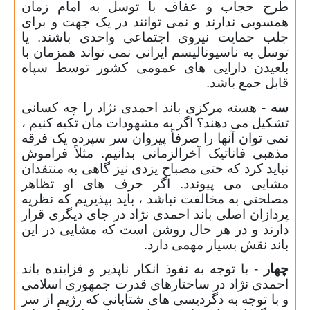
طرح حجاب و عفاف با توسل به امام زمان
همسویی ندارند و نمی توانند در یک جهت و برای
جلب حمایت نیروی اجتماعی واحدی باشند. یا
توسل به ناسیونالیسم ایرانی نمی تواند همزمان با
بلعیدن دارایی های عمومی کشور توسط سپاه
قابل جمع باشد.
سه
- هسته مرکزی باند احمدی نژاد را چه کسانی
تشکیل می دهند؟ اگر به مشهودات مان تکیه کنیم ،
نمی توان آنها را صرفاً پیروان سر سپرده یک فرقه
مذهبی فاناتیک آخرالزمانی بدانیم. مثلاً فراموش
نباید کرد که حتی مصباح یزدی نیز گاهی به منتقدان
مشایی می پیوندد. اگر حرف های او تظاهر
مصلحتی به مخالفت نباشد ، باید بپذیریم که نظریه
پردازان اصلی باند احمدی نژاد در جای دیگری قرار
دارند و در هر حال روشن است که مشایی در این
باند نقش بسیار مهمی دارد.
چهار
- با توجه به نفوذ انکار ناپذیر و فزاینده باند
احمدی نژاد در ساختارهای قدرت جمهوری اسلامی
و با توجه به دگردیسی های شتابانی که رژیم از سر