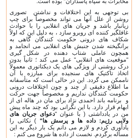
مخابرات به سپاه پاسداران" بوده است.
بی توجهی به این اختلافات و نداشتن
تصوری
روشن از علل آنها می تواند مخصوصاً برای چپ
زیانبار باشد و جریان های انقلابی را با حوادث
غافلگیر کننده ای روبرو سازد ، به دلیل این که اولاً
شکاف های درونی حکومت کنندگان گاهی به
برانگیخته شدن جنبش های انقلابی می انجامد و
همچون عاملی شتاب دهنده در شکل گیری
"موقعیت های انقلابی" عمل می کند ؛ ثانیاً بدون
درک روشنی از ویژگی های یک دیکتاتوری معمولاً
اتخاذ تاکتیک های سنجیده برای مبارزه با آن
ناممکن می گردد. این در حالی است که متأسفانه
ما اطلاع دقیقی از چند و چون اختلافات درونی
حکومت کنندگان نداریم و مخصوصاً جهت حرکت
و
برنامه باند احمدی نژاد برای مان در هاله ای از
ابهام قرار دارد. با این نگرانی بود که چند ماه پیش
من در یادداشتی ( با عنوان "
دعوای جریان های
ولایی رژیم: داده ها و پرسش ها"
) نکاتی را
یادآوری کردم و لازم می دانم یک بار دیگر به این
مسأله برگردم. نخست از داده ها شروع می کنم :