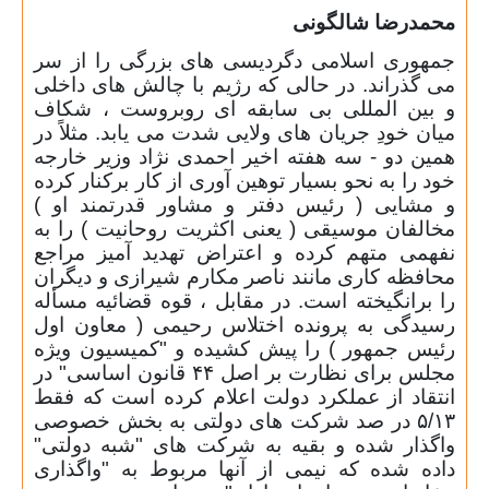
محمدرضا شالگونی
جمهوری اسلامی دگردیسی های بزرگی را از سر
می گذراند. در حالی که رژیم با چالش های داخلی
و بین المللی بی سابقه ای روبروست ، شکاف
میان خودِ جریان های ولایی شدت می یابد. مثلاً در
همین دو - سه هفته اخیر احمدی نژاد وزیر خارجه
خود را به نحو بسیار توهین آوری از کار برکنار کرده
و مشایی ( رئیس دفتر و مشاور قدرتمند او )
مخالفان موسیقی ( یعنی اکثریت روحانیت ) را به
نفهمی متهم کرده و اعتراض تهدید آمیز مراجع
محافظه کاری مانند ناصر مکارم شیرازی و دیگران
را برانگیخته است. در مقابل ، قوه قضائیه مسأله
رسیدگی به پرونده اختلاس رحیمی ( معاون اول
رئیس جمهور ) را پیش کشیده و "کمیسیون ویژه
مجلس برای نظارت بر اصل ۴۴ قانون اساسی" در
انتقاد از عملکرد دولت اعلام کرده است که فقط
۵/۱۳ در صد شرکت های دولتی به بخش خصوصی
واگذار شده و بقیه به شرکت های "شبه دولتی"
داده شده که نیمی از آنها مربوط به "واگذاری