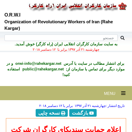
O.R.W.I
Organization of Revolutionary Workers of Iran (Rahe
Kargar)
به سايت سازمان کارگران انقلابی ايران (راه کارگر) خوش آمديد.
چهارشنبه ۲۱ آذر ۱۳۹۷ برابر با ۱۲ دسامبر ۲۰۱۸
برای انتشار مطالب در سايت با آدرس
orwi-info@rahekargar.net
و در
موارد ديگر برای تماس با سازمان از;
public@rahekargar.net
استفاده
کنید!
MENU
تاریخ انتشار :چهارشنبه ۲۱ آذر ۱۳۹۷ برابر با ۱۲ دسامبر ۲۰۱۸
بازگشت
نسخه چاپی
اعلام حمایت سندیکای کارگران شرکت