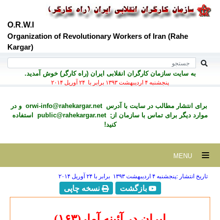
O.R.W.I
Organization of Revolutionary Workers of Iran (Rahe
Kargar)
به سايت سازمان کارگران انقلابی ايران (راه کارگر) خوش آمديد.
پنجشنبه ۴ ارديبهشت ۱۳۹۳ برابر با ۲۴ آوريل ۲۰۱۴
برای انتشار مطالب در سايت با آدرس
orwi-info@rahekargar.net
و در
موارد ديگر برای تماس با سازمان از;
public@rahekargar.net
استفاده
کنید!
MENU
تاریخ انتشار :پنجشنبه ۴ ارديبهشت ۱۳۹۳ برابر با ۲۴ آوريل ۲۰۱۴
بازگشت
نسخه چاپی
ایران در آئینه آمار(۱۶۳)