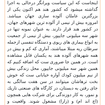
اينجاست كه اين سياست ويرانگر درحالى به اجرا
گذاشته ميشود كه كشور هند هم اكنون يكى از
بزرگترين عامل
ا
ن آلوده سازى جهان ميباشد.
امروزه بيش از نيمى از آلوده ترين شهرهاى جهان،
در كشور هند قرار دارند. به عنوان نمونه تنها در
شهر سه ميليونى جايپور، بيش از نيمى از جمعيت
به انواع بيمارى هاى ريوى و دستگاه تنفسى ازجمله
سرطان ريه مبتلا ميباشند، آمارى كه كم و بيش در
همه شهرهاى آلوده هند به يكسان قابل مشاهده
است. در همين جا ضرورى ست كه اضافه كنيم كه
همين شهر سه ميليونى جايپور، محل زندگى بيش
از نيم ميليون كودك آواره خيابانى ست كه خوش
بخت ترهاشان ميتوانند در سن هفت سالگى به
جاى رفتن به دبستان، در كارگاه هاى صنعتى تاريك
و نمور، به كار دوزندگى براى شركت هايى همچون
(اچ اند ام) و (زارا) مشغول شوند. واقعيت و