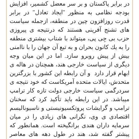
در برابر پاكستان و بر سر معضل كشمير، افزايش
بودجه نظامى به منظور "ايجاد تعادل" در برابر
قدرت روزافزون چين در منطقه، ازجمله سياست
هاى تشنج آفرينى هستند كه درنتيجه ى پيروزى
حزب بى جِى پى، ميتواند با شتاب بيشترى منطقه
را به يك كانون بحران و به تبع آن جهان را با ناامنى
بيش از پيش روبرو سا
ز
د. اما در اين ميان وجه
ديگرى از سياست خارجى هند، همچنان در هاله ى
ابهام قرار دارد
و آن رابطه اين كشور با بزرگترين
متحدش، ايالات متحده آمريكاست كه خود نتيجه ى
سردرگمى سياست خارجى دولت
تازه کار
ترامپ
ميباشد. در اين رابطه بايد تأكيد
کرد
كه سخنان
ترامپ و گرايشات پروتكسيونيستى و ناسيوناليسم
اقتصادى ى وى، نگرانى هاى زيادى را در ميان
سرمايه داران هندى برانگيخته است. همانطور كه
پيشتر گفته شد، هند در طول دهه هاى معاصر