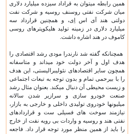
همين رابطه ميتوان به قراداد سيزده ميليارد دلارى
ميان شركت نفتى روسنف روسيه و شركت نفت
دولتى هند آى اس اِى، و همچنين قرارداد سه
ميليارد دلارى در زمينه توليد هليكوپترهاى روسى
كاموف در هند اشاره داشت.
همچنانكه گفته شد نارندرا مودى رشد اقتصادى را
هدف اول و آخر دولت خود ميداند و متاسفانه
همچون ساير اقتصادهاى نئوليبراليستى، اين هدف
را با بيرحمى تمام و بدون توجه به تبعات اجتماعى
و زيست محيطى آن دنبال ميكند. بعنوان مثال رشد
صنعت خودرو سازى و سرازير شدن سالانه
ميليونها خودروى توليدى داخلى و خارجى به بازار،
نيازمند سوخت هاى فسيلى ست و قراردادهاى
نفتى هند و روسيه و واردات بى رويه نفت از خارج
را بايد از همين منظر مورد توجه قرار داد. فاجعه