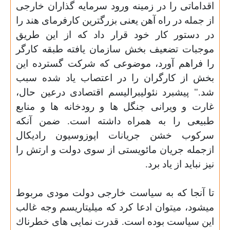
اقدامات
ی
را در زمينه ورود سرمايه گذاران خارجى
از
جمله در راه آهن يعنى بزرگترين كارفرماى هند را
در دستور كار خود قرار داد كه از اين طريق
موجبات تضعيف بخش سازمان يافته طبقه كارگر
را فراهم
آورد
، موضوعى كه شركت گسترده اين
بخش از كارگران را در اعتصاب ياد شده سبب
شد."
پيشبرد نئوليبراليسم اقتصادى درعين حال،
غارت و ويرانى جنگل ها و رودخانه ها و منابع
طبيعى را به همراه داشته است. ضمن آنكه
سركوب خشن جريانات اپوزوسيون راديكال
ازجمله جريان مائويستى از سوى دولت و ارتش را
نيز نبايد از ياد برد.
تا آنجا كه به سياست خارجى دولت مودى مربوط
ميشود، ميتوان ادعا كرد كه ميليتاريسم وجه غالب
اين سياست بوده است. قدرت نمايى هاى خطرناك