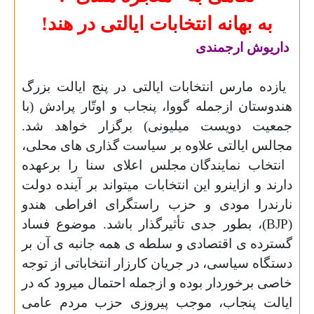
به بهانه انتخابات ايالتى در هند!
داريوش ارجمندى
يازده مارس انتخابات ايالتى در پنج ايالت بزرگ
هندوستان ازجمله گووا، پنجاب و اوتّار پرادش (با
جمعيت دويست ميليونى) برگزار خواهد شد.
مجالس ايالتى علاوه بر سياست گذارى هاى محلى،
انتخاب
نمايندگان مجلس اعلاى سنا را برعهده
دارند و ازاينرو اين انتخابات ميتواند بر آينده دولت
نارندرا مودى و حزب راستگراى افراطى هندو
(
BJP
)، بطور جدى تأثيرگذار باشد. موضوع فساد
گسترده ى اقتصادى و سلطه ى همه جانبه ى آن بر
دستگاه سياسى، در جريان كارزار انتخاباتى از توجه
خاصى برخوردار بوده و ازجمله احتمال ميرود كه در
ايالت پنجاب، موجب پيروزى حزب مردم عامى