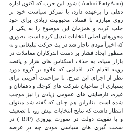
(
Aam
Party
Aadmi
) شود. اين حزب كه اكنون اداره
دهلى را برعهده دارد، با تمركز سياست خود بر
روى مبارزه با فساد، محبوبيت زيادى براى خود
جلب كرده و همزمان اين موضوع را به يكى از
محورهاى اصلى انتخابات تبديل
کرده
است. بطوري
كه اخيراً مودى ناچار شد در يك حركت تبليغاتى و به
منظور ايجاد فشار بر دست اندركاران معاملات در
بازار سياه، به حذف اسكناس هاى هزار و پانصد
روپى
ه
اقدام كند. اقدامى كه علاوه بر گروه مورد
نظر از اجراى اين طرح، با مزاحمت آفرينى براى
بسيارى از صاحبان شركت هاى كوچك و دهقانان و
غيره، نارضايتى هاى عمومى زيادى را نيز موجب
شده است. بنابراين هم
چنان
كه گفته شد ميتوان
انتظار داشت كه نتايج انتخابات پيش رو، با تضعيف
و يا تقويت دولت در صورت پيروزى (
BJP
) در
سمت گيرى هاى سياسى مودى چه در عرصه