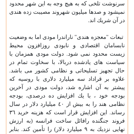
سرنوشت تلخى كه به هيچ وجه به اين شهر محدود
نميشود و صدها ميليون شهروند مصيبت زده هندى
در آن شريك اند.
تبعات "معجزه هندى" ناراندرا مودى اما به وضعيت
نابسامان اقتصادى و نابودى روزافزون محيط
زيست محدود نمى شود. دولت مودى همزمان با
سياست هاى يادشده دربالا، با سخاوت تمام در
حال تجهيز تسليحاتى و نظامى كشور مى باشد.
علاوه بر قراداد سه ميليارد دلارى با روسيه كه
پيشتر به آن اشاره شد، دولت مودى در آخرين
بودجه خود ، با يك افزايش ده درصدى، بودجه
نظامى هند را به بيش از ٤٠ ميليارد دلار در سال
رساند. اين افزايش قرار است كه هزينه خريد ٣٦
فروند جنگنده رافائل ساخت فرانسه (به ارزش
نهايى نزديك به ٩ ميليارد دلار) را تأمين كند. بنابر