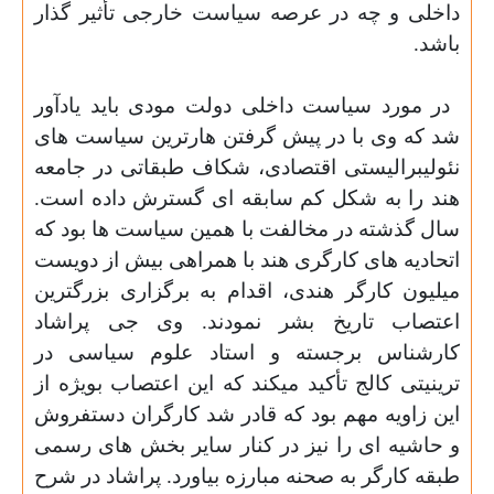
داخلى و چه در عرصه سياست خارجى تأثير گذار
باشد.
در مورد سياست داخلى دولت مودى بايد يادآور
شد كه وى با در
پيش گرفتن هارترين سياست هاى
نئوليبراليستى اقتصادى، شكاف طبقاتى در جامعه
هند را به شكل كم سابقه اى
گسترش
داده است.
سال گذشته در مخالفت با همين سياست ها بود كه
اتحاديه هاى كارگرى هند با همراهى بيش از دويست
ميليون كارگر هندى، اقدام به برگزارى بزرگترين
اعتصاب تاريخ بشر نمودند. وى جى پراشاد
كارشناس برجسته و استاد علوم سياسى در
ترينيتى كالج تأكيد ميكند كه اين اعتصاب بويژه از
اين زاويه مهم بود كه قادر شد كارگران دستفروش
و حاشيه اى را نيز در كنار ساير بخش هاى رسمى
طبقه كارگر به صحنه مبارزه
بیاورد
. پراشاد در شرح