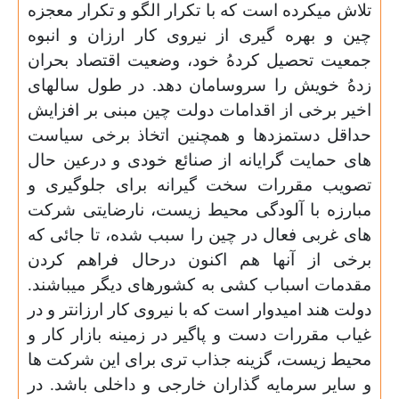
تلاش ميكرده است كه با تكرار الگو و تكرار معجزه
چين و بهره گيرى از نيروى كار ارزان و انبوه
جمعيت تحصيل كردهُ خود، وضعيت اقتصاد بحران
زدهُ خويش را سروسامان دهد.
در طول سالهاى
اخير برخى از اقدامات دولت چين مبنى بر افزايش
حداقل دستمزدها و همچنين اتخاذ برخى سياست
هاى حمايت گرايانه از صنائع خودى و درعين حال
تصويب مقررات سخت گيرانه براى جلوگيرى و
مبارزه با آلودگى محيط زيست، نارضايتى شركت
هاى غربى فعال در چين را سبب شده، تا جائى كه
برخى از آنها هم اكنون درحال فراهم كردن
مقدمات اسباب كشى به كشورهاى ديگر ميباشند.
دولت هند اميدوار است كه با نيروى كار ارزانتر و در
غياب مقررات دست و پاگير در زمينه بازار كار و
محيط زيست، گزينه جذاب ترى براى اين شركت ها
و ساير سرمايه گذاران خارجى و داخلى باشد. در