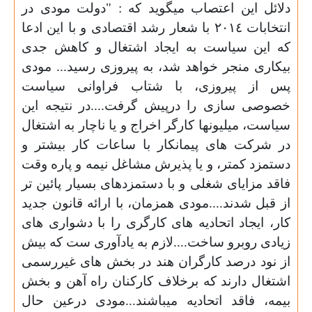
دلائل اين اعتصاب ميگويد كه : "دولت مودى در
انتخابات ٢٠١٤ با شعار رشد اقتصادى و با اين ادعا
كه اين سياست به ايجاد اشتغال و كاهش جدى
بيكارى منجر خواهد شد، به پيروزى رسيد... مودى
پس از پيروزى، با شتاب فراوانى سياست
خصوصى سازى را درپيش گرفت....در نتيجه اين
سياست، ميليونها كارگر اخراج و يا ناچار به اشتغال
در شركت هاى پيمانكار با ساعات كار بيشتر و
دستمزد كمتر، و يا پذيرش مشاغل نيمه و پاره وقت
فاقد مزاياى شغلى و با دستمزدهاى بسيار پائين تر
از قبل شدند....مودى همزمان، با ارائه قانون جديد
كار، ايجاد اتحاديه هاى كارگرى را با دشوارى هاى
زيادى روبرو
ساخت
....لازم به يادآورى ست كه بيش
از نود درصد كارگران هند در بخش هاى غيررسمى
اشتغال دارند كه برخلاف كاركنان راه آهن و بخش
بيمه، فاقد اتحاديه ميباشند...مودى درعين حال