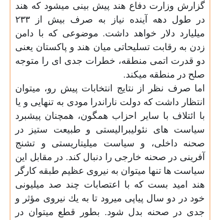
گزارش وزارت دفاع هند پيش بينى ميشود كه هند
در طول دهه آينده نياز به صرف بيش از ٢٣٣
ميليارد دلار خواهد داشت. موضوعى كه با دامن
زدن به رقابت تسليحاتى ميان هند و پاكستان يعنى
دو قدرت اتمى منطقه، خطرات جدى اى را متوجه
صلح در منطقه ميكند.
اما صرف نظر از نتايج انتخابات پيش رو، ميتوان
انتظار داشت كه دولت ناراندرا مودى به تنهايى و يا
با ائتلاف با ساير احزاب همگون، همچنان پيشبرد
سياست هاى نئوليبراليستى و طبيعت ستيز در
صحنه داخلى، و سياست ميليتاريستى و تشنج
آفرينى در صحنه خارجى را دنبال كند. در مقابل اين
سياست ها تنها ميتوان به نيروى عظيم طبقه كارگر
هند اميد بست كه با اعتصابات چند صد ميليونى
خود در دو سال پياپى ميرود تا به يك نيروى مؤثر و
جدى در صحنه بدل شود. بطور قطع ميتوان در