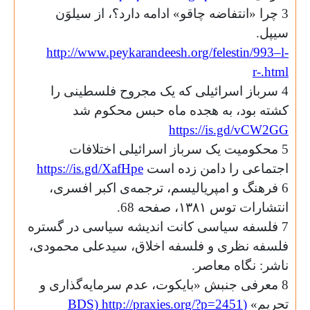
3 چرا «انتفاضه چاقو» ادامه دارد؟، از سیلوَن
سیپل.
http://www.peykarandeesh.org/felestin/993–l-
r-.html
4 سرباز اسرائیلی که یک مجروح فلسطینی را
کشته بود، به هجده ماه حبس محکوم شد
https://is.gd/vCW2GG
5 محکومیت یک سرباز اسرائیلی اختلافات
اجتماعی را دامن زده است
https://is.gd/XafHpe
6 فرهنگ و امپریالیسم، ترجمه‌ی اکبر افسری،
انتشارات توس ۱۳۸۱، صفحه 68.
7 فلسفه سیاسی کانت اندیشه سیاسی در گستره
فلسفه نظری و فلسفه اخلاق، سیدعلی محمودی،
ناشر: نگاه معاصر.
8 معرفی جنبش «بایکوت، عدم سرمایه‌گذاری و
تحریم»
(
BDS) http://praxies.org/?p=2451