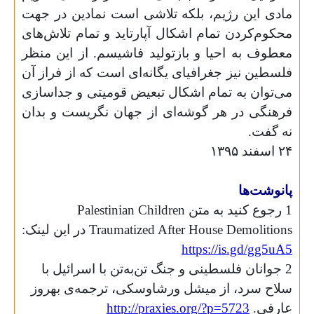
مادی این رژیم، بلکه تلاشی است نمادین در جهت
محکوم‌کردن تمام اشکال آپارتاید و تمام تلاش‌های
معطوف به احیا و بازتولید فاشیسم. از این منظر
فلسطین نیز جغرافیای یگانه‌ای است که از فراز آن
می‌توان به تمام اشکال تبعیض قومیتی و جداسازی
فرهنگی در هر گوشه‌ای از جهان نگریست و بدان
نه گفت.‌
۲۴ اسفند ۱۳۹۵
پانوشت‌ها
1 رجوع کنید به متن
Palestinian Children
Traumatized After House Demolitions
در این لینک:
https://is.gd/gg5uA5
2 جوانان فلسطینی و جنگ تن‌به‌تن با اسرائیل با
سلاح سرد، از میشل ورشاوسکی، ترجمه‌ی بهروز
عارفی.
http://praxies.org/?p=5723