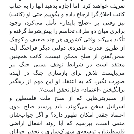
تعریف خواهند کرد! اما اجازه بدهید آنها را به جناب
کانت اخلاق‌گرا ارجاع داده و بگوییم حتی او (کانت)
نیز وقتی بر «صلح پایدار» تأمل می‌کرد، وجود
برابری میان دو طرف تخاصم را پیش‌شرط گرفته و
تأکید می‌کند وقتی کشوری هر چند ضعیف و کوچک
از طریق قدرت قاهره‌ی دولتی دیگر فراچنگ آید،‌
سخن‌گفتن از صلح ممکن نیست. کانت همچنین
معتقد است در شرایط توقف نسبیِ جنگ نیز
می‌بایست تلاش برای بازسازی جنگ در آینده
صورت نگیرد که به اعتقاد او این مهم از رهگذر
برانگیختن «اعتماد» قابل‌تحقق است7.
از سلبریتی‌هایی که از صلح ملت فلسطین و
اسرائیل سخن می‌گویند، باید پرسید صلح بدون
اعتماد چقدر امکان ظهور دارد؟ و اگر جواب‌شان
منفی است، بپرسیم که آیا روند اشغال اراضی
فلسطینیان، توسعه‌ی شهرک‌سازی و تحقیر جوانان