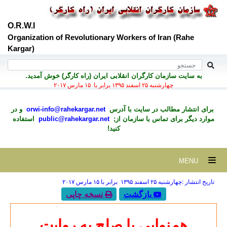
O.R.W.I
Organization of Revolutionary Workers of Iran (Rahe
Kargar)
به سايت سازمان کارگران انقلابی ايران (راه کارگر) خوش آمديد.
چهارشنبه ۲۵ اسفند ۱۳۹۵ برابر با ۱۵ مارس ۲۰۱۷
برای انتشار مطالب در سايت با آدرس
orwi-info@rahekargar.net
و در
موارد ديگر برای تماس با سازمان از;
public@rahekargar.net
استفاده
کنید!
MENU
تاریخ انتشار :چهارشنبه ۲۵ اسفند ۱۳۹۵ برابر با ۱۵ مارس ۲۰۱۷
بازگشت
نسخه چاپی
هم‌نوایی با صلح به‌ روایت