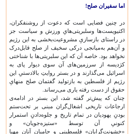
اما سفیران صلح!
در چنین فضایی است که دعوت از روشنفکران،
اکتیویست‌ها وسلبریتی‌هایِ ورزش و سیاست جز
در راستای بازسازیِ مشروعیت‌بخشی به این رژیم
و آن‌هم به‌میانجی درکی سخیف از صلح قابل‌درک
نخواهد بود. خاصه آن‌ که این سلبریتی‌ها با شناختی
کژدیسه از سرزمین‌های آن سوی دیوار پای به
اسرائیل می‌گذارند و در بستر روایتِ بالادستیِ این
رژیم از فلسطین به بازتولید گفتمان صلح منهایِ
حقوق از دست رفته یاری می‌رساند.
چنان که پیش‌تر گفته شد، این بستر در ادامه‌ی
ارجاعات تاریخی اشغال‌گران مبنی بر تحت‌ستم
بودنِ یهودیان در تمام تاریخ و جلوه‌دادنِ استمرار
کنونیِ آن توسط «ستیزه‌جویان» و
«خشونت‌گرایان» فلسطینی و حامیان آنان مهیا