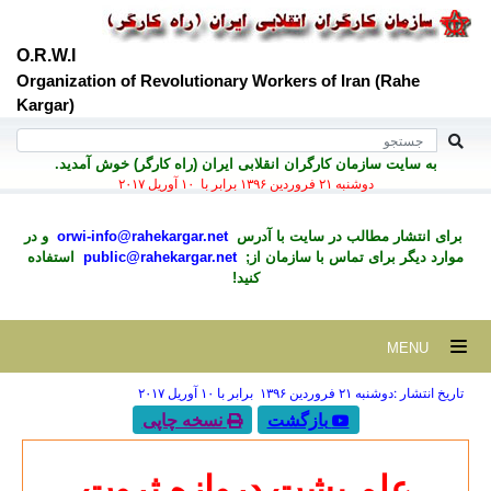
O.R.W.I
Organization of Revolutionary Workers of Iran (Rahe
Kargar)
به سايت سازمان کارگران انقلابی ايران (راه کارگر) خوش آمديد.
دوشنبه ۲۱ فروردين ۱۳۹۶ برابر با ۱۰ آوريل ۲۰۱۷
برای انتشار مطالب در سايت با آدرس
orwi-info@rahekargar.net
و در
موارد ديگر برای تماس با سازمان از;
public@rahekargar.net
استفاده
کنید!
MENU
تاریخ انتشار :دوشنبه ۲۱ فروردين ۱۳۹۶ برابر با ۱۰ آوريل ۲۰۱۷
بازگشت
نسخه چاپی
علم پشت دروازه ثروت