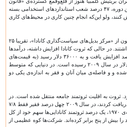
ن بریتیش کلمبیا هنوز از قلع‌و‌قمع گسترده‌ی «قانون
استانداردهای استخدامی» در دوره‌ی زمانی ۲۰۰۱ تا ۲۰۰۵ توسط دولت لیبرال گوردون کمپبل رنج می‌برند. طی این دوره، ۴۷ درصد شعب استانداردهای استخدامی بسته
ارش کنند، ولو این‌که انجام چنین کاری در محیط‌های کاری
امنیت [شغلی] همچنین با رکود دستمزدها و درآمد اجتماعی تهدید می‌شود. در سال ۲۰۰۶، طبق گفته‌ی اندرو جکسون از «مرکز بدیل‌های سیاست‌گذاری کانادا»، تقریبا ۲۵
 از دو سوم دستمزد متوسط ملی یعنی ۱۱ دلار در ساعت درآمد داشتند. در حالی که ثروت کانادا افزایش داشته، درآمدها
راکد مانده است. سرانه‌ی تولید ناخالص داخلی کانادا که در سال ۱۹۷۶، ۲۱۰۰۰ دلار بود، تا سال ۲۰۰۹ هفتاد درصد افزایش یافت و به ۳۶۰۰۰ دلار رسید (به قیمت‌های
ثابت). در همین مدت، درآمد متوسط کانادا تنها ۵ درصد افزایش یافته و از ۴۵۸۰۰ دلار در سال ۱۹۷۶ به ۴۸۳۰۰ دلار در سال ۲۰۰۹ رسیده است. در دنیایی که متوسط
ده و و فاصله‌ی میان آنان و فقر به اندازه‌ی یکی دو
رد. ثروت به اقلیت ثروتمند جامعه منتقل شده است. در
سال ۱۹۸۰ چهل درصد فقیر کارگران ۳/۱۴۳ درصد از کل درآمد و بیست درصد ثروتمند ۳/۴۱ درصد از کل درآمد را دریافت کردند، در سال ۲۰۰۹ چهل درصد فقیر فقط ۷/۸
درصد و بیست درصد ثروتمند ۶/۵۰ درآمد را از آن خود کردند. یک درصد بالا وضع به مراتب بهتری دارد. از اواخر دهه‌ی ۱۹۷۰، یک درصد ثروتمند کانادایی‌ها سهم خود از کل
 را بیش از پنج برابر کرده‌اند. شرکت‌ها کوه عظیمی از