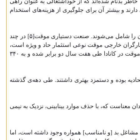
خاطر بدنام شده‌اند که از خوداشتغالی به عنوان راهی
شتر از ۲۶ درصد از نیروهای کار، خوداشتغالی دارند و بیشتر آن برای جلوگیری از هزینه‌های استخدام
کارگران موقت در مشاغل موردی/آماده به کار[۴]، فصلی ، پیمانکاری و شرکتی که در مجموع ۱۳ درصد از کارگران را شامل می‌شوند. صنعت دستیاری موقت[۵] در چند
۱۹۹۳ تا ۲۰۰۸، ۳۲۵ درصد رشد داشته است. رشد کارگران خارجی موقت نوعی استثمار حاد و ویژه است،
زیرا این کارگران هیچ حقوقی ندارند و نسبت به کارگران کانادایی دستمزد کمتری دریافت می‌کنند. تعداد کارگران موقت در کانادا طی هفت سال دو برابر شده و به ۳۴۰
دیه بوده و دستمزد بهتری داشتند. طی دهه‌ی گذشته
دان معناست که، با حذف موارد بینابینی، نزدیک به نیمی
مشاغل بد [و نامناسب] همواره وجود داشته است، اما