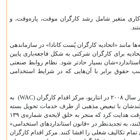
یط کاری متغیر شامل رشد کارگران موقت، پاره‌وقت، و
ند.
ها مانند «اتحادیه کارگران پُست کانادا» در سازماندهی
رگران موقت موفق عمل کرده‌اند، با این حال نرخ ۴/۳ درصد عضویت اتحادیه برای کارگران شرکتی به شکل فاجعه‌باری پایین
ستاندارد»شان بسیار حادتر شود. نظام روابط صنعتی
 کسب حقوق برابر با آن‌هایی که در شرایط استخدامی
ارگران (
WAC
)
به
ندشان با تبعیض مذهبی از طرف خدمات تحویل بسته
روبرو شدند، کمک کرد. و در سال ۲۰۰۹، مرکز اقدام کارگران کارزاری را برای تقویت حمایت از کارگران موقت هدایت کرد که منجر به خلق لایحه‌ی شماره‌ی ۱۳۹
ند، به تجدیدنظر در «قانون استانداردهای استخدامی»
تمام تکالیف شغلی را افشا کنند. مرکز اقدام کارگران