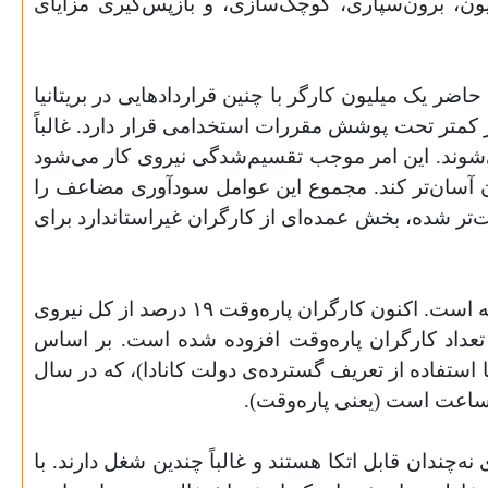
ون، برون‌سپاری، کوچک‌سازی، و بازپس‌گیری مزایای
 موقت به عنوان کارگران پاره‌وقت یا پیمانکاری یا قرارداد «به‌فراخور نیاز»[۲] (در حال حاضر یک میلیون کارگر با چنین قراردادهایی در بریتانیا
یر کمتر تحت پوشش مقررات استخدامی قرار دارد. غالباً
می‌شوند. این امر موجب تقسیم‌شدگی نیروی کار می‌شود
یا کم کردن ساعت کاری[۳] کارگران را برای کارفرمایان آسان‌تر کند. مجموع این عوامل سودآوری مضاعف را
بات‌تر شده، بخش عمده‌ای از کارگران غیراستاندارد برای
در کانادا کار غیراستاندارد و بی‌ثبات بسیار زیاد شده و در حال حاضر نزدیک به نیمی از نیروی کار فعال را در بر گرفته است. اکنون کارگران پاره‌وقت ۱۹ درصد از کل نیروی
 نسبت از ۱۳ درصد در سال ۱۹۸۰ به رقم کنونی رسیده است؛ یعنی ۳/۱ میلیون به تعداد کارگران پاره‌وقت افزوده شده است. بر اساس
 استفاده از تعریف گسترده‌ی دولت کانادا)، که در سال
اردادهای نه‌چندان قابل‌ اتکا هستند و غالباً چندین شغل دارند. با