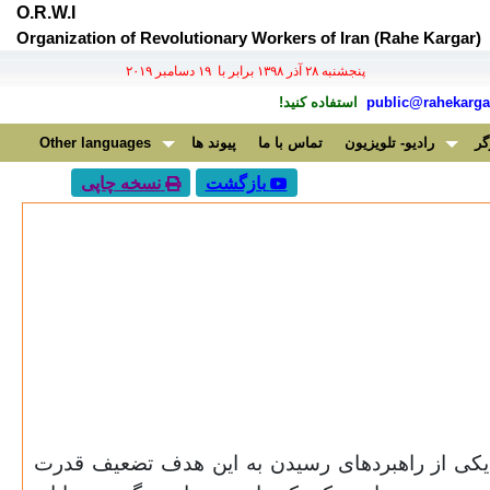
O.R.W.I
Organization of Revolutionary Workers of Iran (Rahe Kargar)
پنجشنبه ۲۸ آذر ۱۳۹۸ برابر با ۱۹ دسامبر ۲۰۱۹
public@rahekargar
استفاده کنید!
گر
رادیو- تلویزیون
تماس با ما
پیوند ها
Other languages
بازگشت
نسخه چاپی
. یکی از راهبردهای رسیدن به این هدف تضعیف قدرت