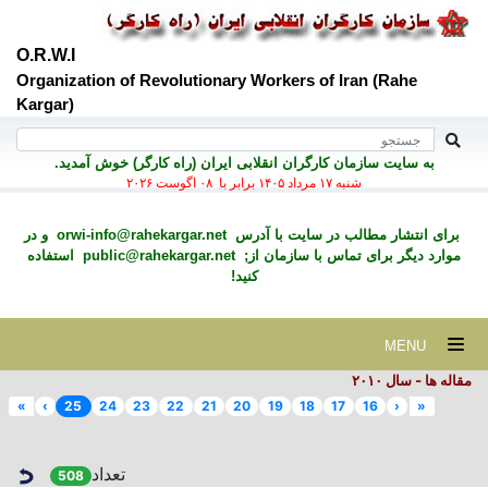
O.R.W.I
Organization of Revolutionary Workers of Iran (Rahe
Kargar)
به سايت سازمان کارگران انقلابی ايران (راه کارگر) خوش آمديد.
شنبه ۱۷ مرداد ۱۴۰۵ برابر با ۰۸ اگوست ۲۰۲۶
برای انتشار مطالب در سايت با آدرس
orwi-info@rahekargar.net
و در
موارد ديگر برای تماس با سازمان از;
public@rahekargar.net
استفاده
کنید!
MENU
مقاله ها - سال ۲٠۱٠
»
›
25
24
23
22
21
20
19
18
17
16
‹
«
تعداد
508