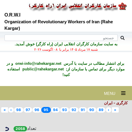
O.R.W.I
Organization of Revolutionary Workers of Iran (Rahe
Kargar)
به سايت سازمان کارگران انقلابی ايران (راه کارگر) خوش آمديد.
شنبه ۱۷ مرداد ۱۴۰۵ برابر با ۰۸ اگوست ۲۰۲۶
برای انتشار مطالب در سايت با آدرس
orwi-info@rahekargar.net
و در
موارد ديگر برای تماس با سازمان از;
public@rahekargar.net
استفاده
کنید!
MENU
کارگری - ایران
»
›
98
97
96
95
94
93
92
91
90
89
‹
«
تعداد
2058