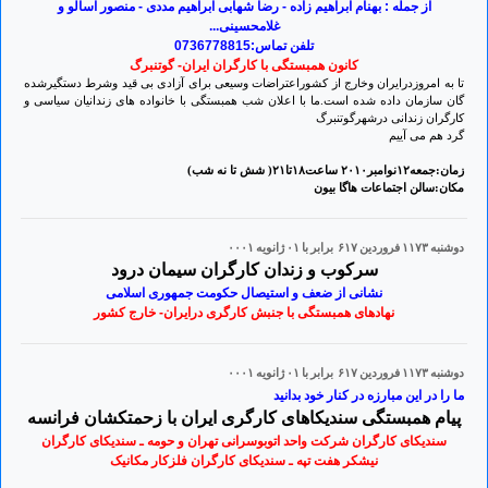
از جمله : بهنام ابراهیم زاده - رضا شهابی ابراهیم مددی - منصور اسالو و
غلامحسینی...
تلفن تماس:0736778815
کانون همبستگی با کارگران ایران- گوتنبرگ
تا به امروزدرایران وخارج از کشوراعتراضات وسیعی برای آزادی بی قید وشرط دستگیرشده
گان سازمان داده شده است.ما با اعلان شب همبستگی با خانواده های زندانیان سیاسی و
کارگران زندانی درشهرگوتنبرگ
گرد هم می آییم
زمان:جمعه۱۲نوامبر۲٠۱٠ ساعت۱۸تا۲۱( شش تا نه شب)
مکان:سالن اجتماعات هاگا بیون
دوشنبه ۱۱۷۳ فروردين ۶۱۷ برابر با ۰۱ ژانويه ۰۰۰۱
سرکوب و زندان کارگران سیمان درود
نشانی از ضعف و استیصال حکومت جمهوری اسلامی
نهادهای همبستگی با جنبش کارگری درایران- خارج کشور
دوشنبه ۱۱۷۳ فروردين ۶۱۷ برابر با ۰۱ ژانويه ۰۰۰۱
ما را در این مبارزه در کنار خود بدانید
پیام همبستگی سندیکاهای کارگری ایران با زحمتکشان فرانسه
سندیکای کارگران شرکت واحد اتوبوسرانی تهران و حومه ـ سندیکای کارگران
نیشکر هفت تپه ـ سندیکای کارگران فلزکار مکانیک