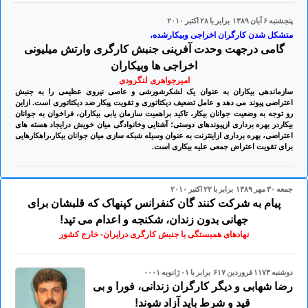
پنجشنبه ۶ آبان ۱۳۸۹ برابر با ۲۸ اکتبر ۲۰۱۰
متشکل شدن کارگران اخراجی وبیکارشده،
گامی درجهت وحدت آفرینی جنبش کارگری وارتش میلیونی
اخراجی ها وبیکاران
امیرجواهری لنگرودی
سازماندهی بیکاران به عنوان یک لشکرشورشی و عاصی نیروی عظیمی را به جنبش
اعتراضی پیوند می دهد و عامل تضعیف دیکتاتوری و تقویت پیکار ضد دیکتاتوری است. ازاین
رو توجه به وضعیت جوانان بیکار، تاکید براهمیت سازمان یابی بیکاران، فراخوان به جوانان
بیکاردر بهره برداری ازپیوندهای دوستی؛ آشنایی وخانوادگی میان خویش درایجاد هسته های
اعتراضی، بهره برداری ازاینترنت به عنوان وسیله شبکه سازی میان جوانان بیکار،راهکارهایی
برای تقویت اعتراض جمعی علیه بیکاری است.
جمعه ۳۰ مهر ۱۳۸۹ برابر با ۲۲ اکتبر ۲۰۱۰
پیام به شرکت کنند گان کنفرانس کپنهاک که قلبشان برای
جهانی بدون زندان، شکنجه و اعدام می تپد!
نهادهای همبستگی با جنبش کارگری درایران- خارج کشور
دوشنبه ۱۱۷۳ فروردين ۶۱۷ برابر با ۰۱ ژانويه ۰۰۰۱
رضا شهابی و دیگر کارگران زندانی، فورا و بی
قید و شرط باید آزاد شوند!