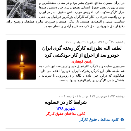
در ایران نمیتوان مدافع حقوق بشر بود و در مقابل مضحکترین و
بیشرمانهترین نقض حقوق انسانی همچون نپرداختن دستمزد صدها
هزار کارگر سکوت کرد. افزایش موارد نقض حقوق بشر در ایران
و این واقعیت غیر قابل آنکار که کارگران بزرگترین قربانیان بی حقی
سیاسی، مدنی و اقتصادی هستند، بار دیگر اهمیت و ضرورت مبارزه هماهنگ و وسیع برای
دفاع از حق شهروندی، حق کار، مسکن و آزادی را نشان میدهد.
يكشنبه ۳۰ آبان ۱۳۸۹ برابر با ۲۱ نوامبر ۲۰۱۰
لطف الله نظرزاده کارگر ریخته گری ایران
خودرو بعد از اخراج از کار خودکشی کرد
رامین کوهیاری
سردبیری سایت راه کارگر، تاثرعمیق خود راازدریافت این خبر ، به
هم طبقه های این کارگردرشرکت"ایران خودرو" اعلام می دارد.
همانگونه که دراین خبر آماده ، یگانه راه رودررویی با سرمایه ،
متشکل شدن کارگران دربرابرکارفرما و دولت است
دوشنبه ۱۱۷۳ فروردين ۶۱۷ برابر با ۰۱ ژانويه ۰۰۰۱
شرایط کار در عسلویه
شهریور ۱۳۸۹
کانون مدافعان حقوق کارگر
کانون مدافعان حقوق کارگر