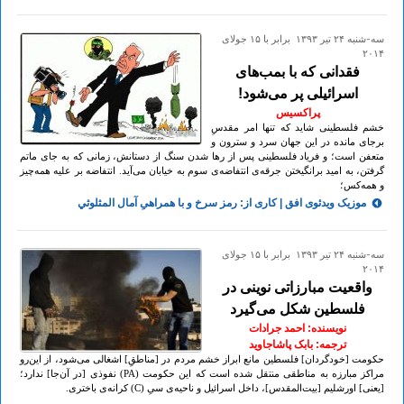
سه-شنبه ۲۴ تير ۱۳۹۳ برابر با ۱۵ جولای
۲۰۱۴
فقدانی که با بمب‌های
اسرائیلی پر می‌شود!
پراکسیس
خشم فلسطینی شاید که تنها امر مقدسِ
برجای مانده در این جهان سرد و سترون و
متعفن است؛ و فریاد فلسطینی پس از رها شدن سنگ از دستانش، زمانی‌ که به جای ماتم
گرفتن، به امید برانگیختن جرقه‌ی انتفاضه‌ی سوم به خیابان می‌آید. انتفاضه بر علیه همه‌چیز
و همه‌کس؛
موزیک ویدئوی افق | کاری از: رمز سرخ و با همراهیِ آمال المثلوثي
سه-شنبه ۲۴ تير ۱۳۹۳ برابر با ۱۵ جولای
۲۰۱۴
واقعیت مبارزاتی نوینی در
فلسطین شکل می‌گیرد
نویسنده: احمد جرادات
ترجمه‌: بابک پاشاجاوید
حکومت [خودگردان] فلسطین مانع ابراز خشم مردم در [مناطقِ] اشغالی می‌شود، از این‌رو
مراکز مبارزه به مناطقی منتقل شده است که این حکومت (PA) نفوذی [در آن‌جا] ندارد؛
[یعنی] اورشلیم [بیت‌المقدس]، داخل اسرائیل و ناحیه‌ی سیِ (C) کرانه‌ی باختری.