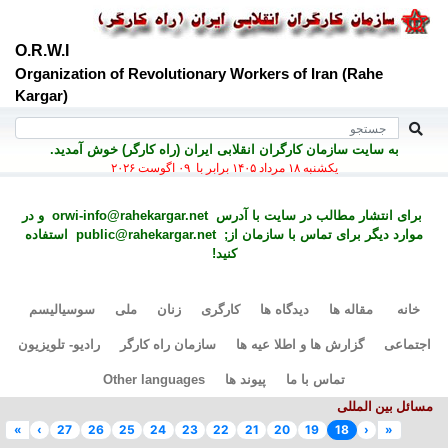
O.R.W.I
Organization of Revolutionary Workers of Iran (Rahe
Kargar)
به سايت سازمان کارگران انقلابی ايران (راه کارگر) خوش آمديد.
يكشنبه ۱۸ مرداد ۱۴۰۵ برابر با ۰۹ اگوست ۲۰۲۶
برای انتشار مطالب در سايت با آدرس
orwi-info@rahekargar.net
و در
موارد ديگر برای تماس با سازمان از;
public@rahekargar.net
استفاده
کنید!
خانه
مقاله ها
دیدگاه ها
کارگری
زنان
ملی
سوسیالیسم
اجتماعی
گزارش ها و اطلا عیه ها
سازمان راه کارگر
رادیو- تلویزیون
تماس با ما
پیوند ها
Other languages
مسائل بین المللی
»
›
27
26
25
24
23
22
21
20
19
18
‹
«