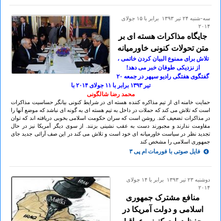
سه-شنبه ۲۴ تير ۱۳۹۳ برابر با ۱۵ جولای
۲۰۱۴
جایگاه مذاکرات هسته ای بر
متن تحولات کنونی خاورمیانه
تلاش برای ممنوع البیان کردن خاتمی ،
از نزدیکی طوفان خبر می دهد!
گفتگوی هفتگی رادیو سپهر در جمعه ۲٠
تير ۱۳۹۳ برابر با ۱۱ جولای ۲٠۱۴ با
محمد رضا شالگونی
حمایت خامنه ای از تیم مذاکره کننده هسته ای در شرایط کنونی بیانگر حساسیت مذاکرات
است که تلاش می کند که حملات در داخل به تیم هسته ای به گونه ای نباشد که موضع آنها را
در مذاکرات تضعیف کند. روشن است که سران حکومت اسلامی بخوبی دریافته اند که توان
مقاومت ندارند و مجبورند دست به عقب نشینی بزنند. از سوی دیگر آمریکا نیز در حال
تجدید نظر در سیاست خاورمیانه ای خود است و تلاش می کند در این صف آرائی جدید جای
جمهوری اسلامی را مشخص کند
فایل صوتی با فورمات ام پی ۳
دوشنبه ۲۳ تير ۱۳۹۳ برابر با ۱۴ جولای
۲۰۱۴
منافع مشترک جمهوری
اسلامی و دولت آمریکا در