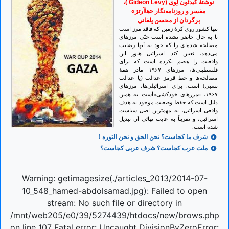
نوشتۀ گيدئون لِوی (Gideon Levy )،
مفسر و روزنامه‌نگار «هاآرتز»
برگردان از محسن یلفانی
تنها کشور روی کرۀ زمين که فاقد مرز است
تا به حال حاضر نشده است حتّی مرزهای
مصالحه شده‌ای را که خود به آنها رضايت
می‌دهد، تعيين کند. اسرائيل هنوز اين
واقعيت را هضم نکرده است که برای
فلسطينی‌ها، مرزهای ۱۹۶۷ مادر همۀ
مصالحه‌ها و خط قرمز عدالت (يا عدالت
نسبی) است. برای اسرائيلی‌ها، مرزهای
۱۹۶۷، «مرزهای خودکشی»است. به همين
دليل است که حفظ وضعيت موجود به هدف
واقعی اسرائيل، به مهمترين اصل سياست
اسرائيل، و تقريباً به غايت نهائی آن تبديل
شده است.
شرف ما کجاست؟ نحن الحق و نحن الثوره !
ملت عرب کجاست؟ شرف عربی کجاست؟
Warning: getimagesize(./articles_2013/2014-07-
10_548_hamed-abdolsamad.jpg): Failed to open
stream: No such file or directory in
/mnt/web205/e0/39/5274439/htdocs/new/brows.php
on line 107 Fatal error: Uncaught DivisionByZeroError: