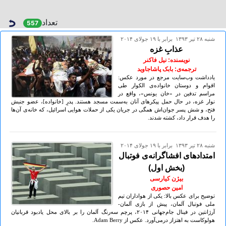
تعداد
557
شنبه ۲۸ تير ۱۳۹۳ برابر با ۱۹ جولای ۲۰۱۴
عذابِ غزه
نویسنده: نیل فاکنر
ترجمه‌ی: بابک پاشاجاوید
یادداشت وب‌سایت مرجع در مورد عکس:
اقوام و دوستان خانواده‌ی الکوار طی
مراسم تدفین در «خان یونس»، واقع در
نوار غزه، در حال حمل پیکرهای آنان به‌سمت مسجد هستند. پدرِ [خانواده]، عضو جنبش
فتح، و شش پسر جوان‌اش همگی در جریان یکی از حملات هوایی اسرائیل، که خانه‌ی آن‌ها
را هدف قرار داد، کشته شدند.
شنبه ۲۸ تير ۱۳۹۳ برابر با ۱۹ جولای ۲۰۱۴
امتدادهای افشاگرانه‌ی فوتبال
(بخش اول)
بیژن کیارسی
امین حصوری
توضیح برای عکس بالا: یکی از هواداران تیم
ملی فوتبال آلمان، پیش از بازی آلمان-
آرژانتین در فینال جام‌جهانی ۲٠۱۴، پرچم سه‌رنگ آلمان را بر بالای محل یادبود قربانیان
هولوکاست به اهتزاز درمی‌آورد. عکس از Adam Berry.