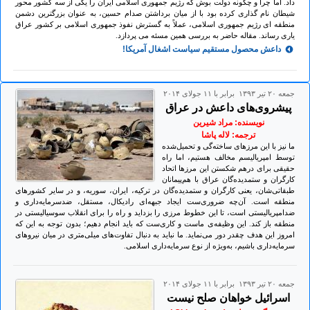
داد. اما چرا و چگونه دولت بوش که رژیم جمهوری اسلامی ایران را یکی از سه کشور محور
شیطان نام گذاری کرده بود با از میان برداشتن صدام حسین، به عنوان بزرگترین دشمن
منطقه ای رژیم جمهوری اسلامی، عملاً به گسترش نفوذ جمهوری اسلامی بر کشور عراق
یاری رساند. مقاله حاضر به بررسی همین مسئه می پردازد.
داعش محصول مستقیم سیاست اشغال آمریکا!
جمعه ۲۰ تير ۱۳۹۳ برابر با ۱۱ جولای ۲۰۱۴
پیشروی‌های داعش در عراق
نویسنده: مراد شیرین
ترجمه: لاله پاشا
ما نیز با این مرزهای ساخته‌گی و تحمیل‌شده
توسط امپریالیسم مخالف هستیم، اما راه
حقیقی برای درهم شکستن این مرزها اتحاد
کارگران و ستمدیده‌گان عراق با هم‌پیمانان
طبقاتی‌شان، یعنی کارگران و ستمدیده‌گان در ترکیه، ایران، سوریه، و در سایر کشورهای
منطقه است. آن‌چه ضروری‌ست ایجاد جبهه‌ای رادیکال، مستقل، ضدسرمایه‌داری و
ضدامپریالیستی است، تا این خطوط مرزی را بزداید و راه را برای انقلاب سوسیالیستی در
منطقه باز کند. این وظیفه‌ی ماست و کاری‌ست که باید انجام دهیم؛ بدون توجه به این که
امروز این هدف چقدر دور می‌نماید. ما نباید به دنبال تفاوت‌های میلی‌متری در میان نیروهای
سرمایه‌داری باشیم، به‌ویژه از نوع سرمایه‌داری اسلامی‌.
جمعه ۲۰ تير ۱۳۹۳ برابر با ۱۱ جولای ۲۰۱۴
اسرائيل خواهان صلح نيست