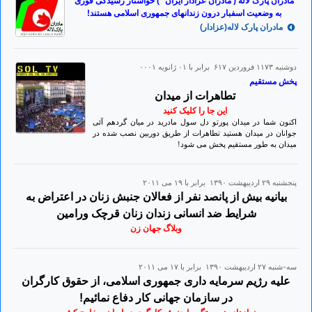
مادران پارک لاله ( مادران عزادار ایران *) خواستار رسیدگی فوری
به وضعیت اسفبار درون زندانهای جمهوری اسلامی هستند!
مادران پارک لاله(عزادار)
دوشنبه ۱۱۷۳ فروردين ۶۱۷ برابر با ۰۱ ژانويه ۰۰۰۱
پخش مستقیم
تطاهرات از میدان
این جا را کلیک کنید
اکنون شما در میدان پورتو دل سول مادرید در میان گردهم آئی
جوانان در میدان هستید تطاهرات از طریق دوربین نصب شده در
میدان به طور مستقیم پخش می شود!
پنجشنبه ۲۹ ارديبهشت ۱۳۹۰ برابر با ۱۹ می ۲۰۱۱
بیانیه بیش از پانصد نفر از فعالان جنبش زنان در اعتراض به
شرایط ضد انسانی زندان زنان قرچک ورامین
وبلاگ جهان زن
سه-شنبه ۲۷ ارديبهشت ۱۳۹۰ برابر با ۱۷ می ۲۰۱۱
علیه رژیم سرمایه داری جمهوری اسلامی، از حقوق کارگران
در سازمان جهانی کار دفاع نمائیم!