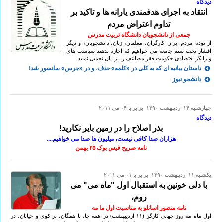
دیدگاه
انتقاد به اجرای هدفمندی یارانه ها و تاکید بر
تداوم اعتراض مردم
جمعی از دانشجویان دانشگاه تربیت مدرس
از توده مردم ایران: کارگران، معلمان، زنان، دانشجویان، و دیگر
اقشار تحت ستم جامعه می خواهیم که اجازه ندهند سیاست های
ویرانگر اقتصادی حکومت فقر مضاعف را بر آنان تحمیل نماید
داستان بیانیه ای که به کلی در «کلمه» حذف، و در «جرس» سانسور شد!
دانشجو نیوز
چهارشنبه ۱۴ ارديبهشت ۱۳۹۰ برابر با ۰۴ می ۲۰۱۱
دیدگاه
بذر اصلاح را در زمین بایر نکارید!
هزاران صدا کافی نیست، میلیون ها صدا می خواهیم....
نامه صریح فیس بوک ۲۵ بهمن
يكشنبه ۱۱ ارديبهشت ۱۳۹۰ برابر با ۰۱ می ۲۰۱۱
با دلی خونین به استقبال اول "ماه می" می
روم،
نامه منصور اسانلو به مناسبت اول ما مه
اول ماه مه روز جهانی کارگر (۱۱ اردیبهشت) در همه جا، با همگان، در کوی و خیابان، در