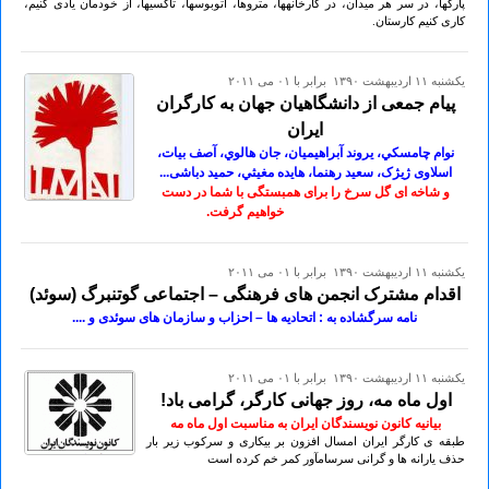
پارکها، در سر هر میدان، در کارخانهها، متروها، اتوبوسها، تاکسیها، از خودمان یادی کنیم،
کاری کنیم کارستان.
يكشنبه ۱۱ ارديبهشت ۱۳۹۰ برابر با ۰۱ می ۲۰۱۱
پيام جمعی از دانشگاهيان جهان به کارگران
ايران
نوام چامسکي، يروند آبراهيميان، جان هالوي، آصف بيات،
اسلاوی ژيژک، سعيد رهنما، هايده مغيثي، حميد دباشی...
و شاخه ای گل سرخ را برای همبستگی با شما در دست
خواهيم گرفت.
يكشنبه ۱۱ ارديبهشت ۱۳۹۰ برابر با ۰۱ می ۲۰۱۱
اقدام مشترک انجمن های فرهنگی – اجتماعی گوتنبرگ (سوئد)
نامه سرگشاده به : اتحادیه ها – احزاب و سازمان های سوئدی و ....
يكشنبه ۱۱ ارديبهشت ۱۳۹۰ برابر با ۰۱ می ۲۰۱۱
اول ماه مه، روز جهانى كارگر، گرامى باد!
بیانیه کانون نویسندگان ایران به مناسبت اول ماه مه
طبقه ى كارگر ايران امسال افزون بر بيكارى و سركوب زير بار
حذف يارانه ها و گرانى سرسامآور كمر خم كرده است