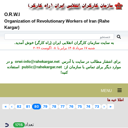
O.R.W.I
Organization of Revolutionary Workers of Iran (Rahe
Kargar)
به سايت سازمان کارگران انقلابی ايران (راه کارگر) خوش آمديد.
شنبه ۱۷ مرداد ۱۴۰۵ برابر با ۰۸ اگوست ۲۰۲۶
برای انتشار مطالب در سايت با آدرس
orwi-info@rahekargar.net
و در
موارد ديگر برای تماس با سازمان از;
public@rahekargar.net
استفاده
کنید!
MENU
اطلا عیه ها
»
›
82
81
80
79
78
77
76
75
74
73
‹
«
تعداد
1715