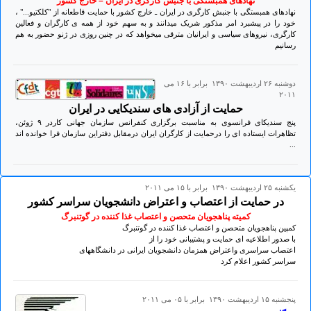
نهادهای همبستگی با جنبش کارگری در ایران – خارج کشور
نهادهای همبستگی با جنبش کارگری در ایران ـ خارج کشور با حمایت قاطعانه از "کلکتیو..." ،
خود را در پیشبرد امر مذکور شریک میدانند و به سهم خود از همه ی کارگران و فعالین
کارگری، نیروهای سیاسی و ایرانیان مترقی میخواهد که در چنین روزی در ژنو حضور به هم
رسانیم
دوشنبه ۲۶ ارديبهشت ۱۳۹۰ برابر با ۱۶ می
۲۰۱۱
حمایت از آزادی های سندیکایی در ایران
پنج سندیکای فرانسوی به مناسبت برگزاری کنفرانس سازمان جهانی کاردر ۹ ژوئن،
تظاهرات ایستاده ای را درحمایت از کارگران ایران درمقابل دفتراین سازمان فرا خوانده اند
...
يكشنبه ۲۵ ارديبهشت ۱۳۹۰ برابر با ۱۵ می ۲۰۱۱
در حمایت از اعتصاب و اعتراض دانشجویان سراسر کشور
کمیته پناهجویان متحصن و اعتصاب غذا کننده در گوتنبرگ
کمپین پناهجویان متحصن و اعتصاب غذا کننده در گوتنبرگ
با صدور اطلاعیه ای حمایت و پشتیبانی خود را از
اعتصاب سراسری واعتراض همزمان دانشجویان ایرانی در دانشگاههای
سراسر کشور اعلام کرد
پنجشنبه ۱۵ ارديبهشت ۱۳۹۰ برابر با ۰۵ می ۲۰۱۱