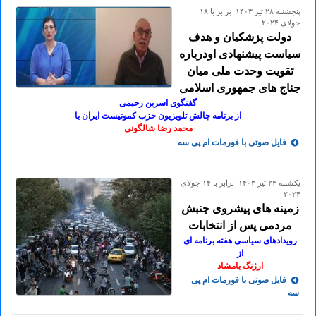
پنجشنبه ۲۸ تير ۱۴۰۳ برابر با ۱۸
جولای ۲۰۲۴
دولت پزشکیان و هدف
سیاست پیشنهادی اودرباره
تقویت وحدت ملی میان
جناج های جمهوری اسلامی
گفتگوی اسرین رحیمی
از برنامه چالش تلویزیون حزب کمونیست ایران با
محمد رضا شالگونی
فایل صوتی با فورمات ام پی سه
يكشنبه ۲۴ تير ۱۴۰۳ برابر با ۱۴ جولای
۲۰۲۴
زمینه های پیشروی جنبش
مردمی پس از انتخابات
رویدادهای سیاسی هفته برنامه ای
از
ارژنگ بامشاد
فایل صوتی با فورمات ام پی
سه