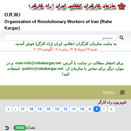
O.R.W.I
Organization of Revolutionary Workers of Iran (Rahe
Kargar)
به سايت سازمان کارگران انقلابی ايران (راه کارگر) خوش آمديد.
شنبه ۱۷ مرداد ۱۴۰۵ برابر با ۰۸ اگوست ۲۰۲۶
برای انتشار مطالب در سايت با آدرس
orwi-info@rahekargar.net
و در
موارد ديگر برای تماس با سازمان از;
public@rahekargar.net
استفاده
کنید!
MENU
تلویزیون راه کارگر
»
›
17
16
15
14
13
12
11
10
9
8
‹
«
تعداد
1940