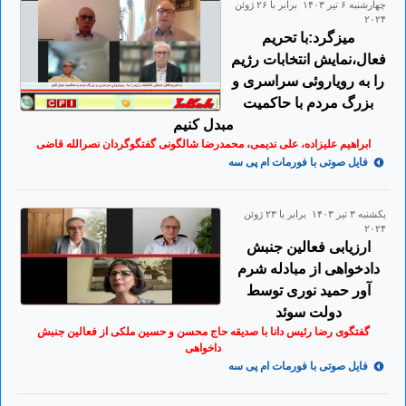
چهارشنبه ۶ تير ۱۴۰۳ برابر با ۲۶ ژوئن
۲۰۲۴
میزگرد:با تحریم
فعال،نمایش انتخابات رژیم
را به رویاروئی سراسری و
بزرگ مردم با حاکمیت
مبدل کنیم
ابراهیم علیزاده، علی ندیمی، محمدرضا شالگونی گفتگوگردان نصرالله قاضی
فایل صوتی با فورمات ام پی سه
يكشنبه ۳ تير ۱۴۰۳ برابر با ۲۳ ژوئن
۲۰۲۴
ارزیابی فعالین جنبش
دادخواهی از مبادله شرم
آور حمید نوری توسط
دولت سوئد
گفتگوی رضا رئیس دانا با صدیقه حاج محسن و حسین ملکی از فعالین جنبش
داخواهی
فایل صوتی با فورمات ام پی سه