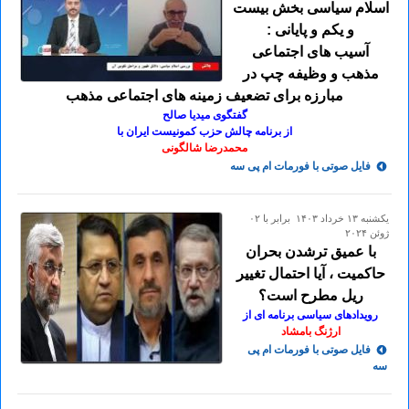
اسلام سیاسی بخش بیست
و یکم و پایانی :
آسیب های اجتماعی
مذهب و وظیفه چپ در
مبارزه برای تضعیف زمینه های اجتماعی مذهب
گفتگوی میدیا صالح
از برنامه چالش حزب کمونیست ایران با
محمدرضا شالگونی
فایل صوتی با فورمات ام پی سه
يكشنبه ۱۳ خرداد ۱۴۰۳ برابر با ۰۲
ژوئن ۲۰۲۴
با عمیق ترشدن بحران
حاکمیت ، آیا احتمال تغییر
ریل مطرح است؟
رویدادهای سیاسی برنامه ای از
ارژنگ بامشاد
فایل صوتی با فورمات ام پی
سه