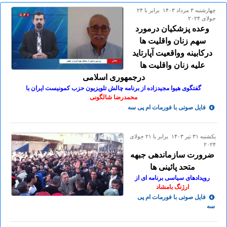
چهارشنبه ۳ مرداد ۱۴۰۳ برابر با ۲۴
جولای ۲۰۲۴
وعده پزشکیان درمورد
سهم زنان واقلیت ها
درکابینه وواقعیت آپارتاید
علیه زنان واقلیت ها
درجمهوری اسلامی
گفتگوی هیوا مجیدزاده از برنامه چالش تلویزیون حزب کمونیست ایران با
محمدرضا شالگونی
فایل صوتی با فورمات ام پی سه
يكشنبه ۳۱ تير ۱۴۰۳ برابر با ۲۱ جولای
۲۰۲۴
ضرورت سازماندهی جبهه
متحد پائینی ها
رویدادهای سیاسی برنامه ای از
ارژنگ بامشاد
فایل صوتی با فورمات ام پی
سه