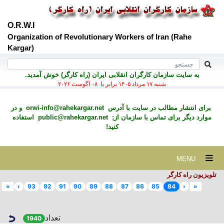
O.R.W.I
Organization of Revolutionary Workers of Iran (Rahe
Kargar)
به سايت سازمان کارگران انقلابی ايران (راه کارگر) خوش آمديد.
شنبه ۱۷ مرداد ۱۴۰۵ برابر با ۰۸ اگوست ۲۰۲۶
برای انتشار مطالب در سايت با آدرس
orwi-info@rahekargar.net
و در
موارد ديگر برای تماس با سازمان از;
public@rahekargar.net
استفاده
کنید!
MENU
تلویزیون راه کارگر
»
›
93
92
91
90
89
88
87
86
85
84
‹
«
تعداد
1940