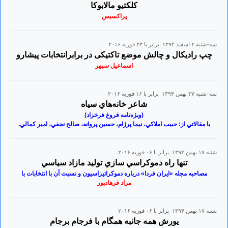
کلکتیو مالابوکا
پراکسیس
سه-شنبه ۴ اسفند ۱۳۹۴ برابر با ۲۳ فوريه ۲۰۱۶
چپ رادیکال و چالش موضع تاکتیکی در برابرانتخابات پیشارو
اسماعیل سپهر
سه-شنبه ۲۷ بهمن ۱۳۹۴ برابر با ۱۶ فوريه ۲۰۱۶
شاعر خانه‌هاي سياه
(ويژه‌نامه فروغ فرخزاد)
با مقالاتي از: حبيب املاکي، نيما پرژام، حسين پروانه، صالح نجفي، امير کمالي.
شنبه ۱۷ بهمن ۱۳۹۴ برابر با ۰۶ فوريه ۲۰۱۶
تنها راه دموکراسي سازي توليد مازاد سياسي
مصاحبه مجله «ايران فردا» درباره دموکراتيزاسيون و نسبت آن با انتخابات با
مراد فرهادپور
شنبه ۱۷ بهمن ۱۳۹۴ برابر با ۰۶ فوريه ۲۰۱۶
یورش همه جانبه همگام با فرجام برجام