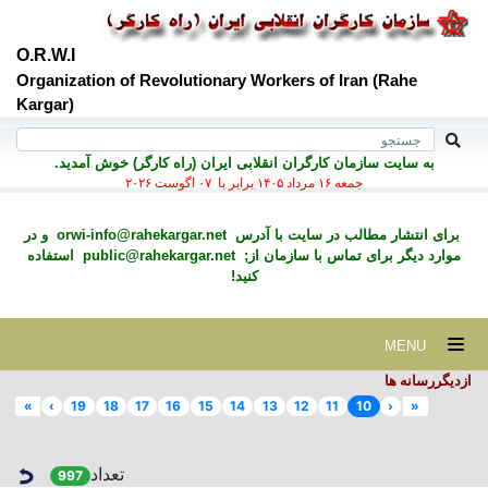
O.R.W.I
Organization of Revolutionary Workers of Iran (Rahe
Kargar)
به سايت سازمان کارگران انقلابی ايران (راه کارگر) خوش آمديد.
جمعه ۱۶ مرداد ۱۴۰۵ برابر با ۰۷ اگوست ۲۰۲۶
برای انتشار مطالب در سايت با آدرس
orwi-info@rahekargar.net
و در
موارد ديگر برای تماس با سازمان از;
public@rahekargar.net
استفاده
کنید!
MENU
ازدیگررسانه ها
»
›
19
18
17
16
15
14
13
12
11
10
‹
«
تعداد
997