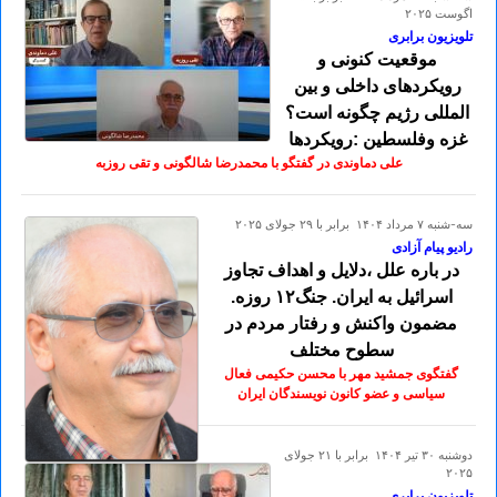
اگوست ۲۰۲۵
تلویزیون برابری
موقعیت کنونی و
رویکردهای داخلی و بین
المللی رژیم چگونه است؟
غزه وفلسطین :رویکردها
علی دماوندی در گفتگو با محمدرضا شالگونی و تقی روزبه
سه-شنبه ۷ مرداد ۱۴۰۴ برابر با ۲۹ جولای ۲۰۲۵
رادیو پیام آزادی
در باره علل ،دلایل و اهداف تجاوز
اسرائیل به ایران. جنگ۱۲ روزه.
مضمون واکنش و رفتار مردم در
سطوح مختلف
گفتگوی جمشید مهر با محسن حکیمی فعال
سیاسی و عضو کانون نویسندگان ایران
دوشنبه ۳۰ تير ۱۴۰۴ برابر با ۲۱ جولای
۲۰۲۵
تلویزیون برابری