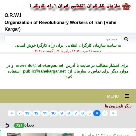
O.R.W.I
Organization of Revolutionary Workers of Iran (Rahe
Kargar)
به سايت سازمان کارگران انقلابی ايران (راه کارگر) خوش آمديد.
جمعه ۱۶ مرداد ۱۴۰۵ برابر با ۰۷ اگوست ۲۰۲۶
برای انتشار مطالب در سايت با آدرس
orwi-info@rahekargar.net
و در
موارد ديگر برای تماس با سازمان از;
public@rahekargar.net
استفاده
کنید!
MENU
دیگر تلویزیون ها
»
›
13
12
11
10
9
8
7
6
5
4
‹
«
تعداد
721
سه-شنبه ۱۴ مرداد ۱۴۰۴ برابر با ۰۵