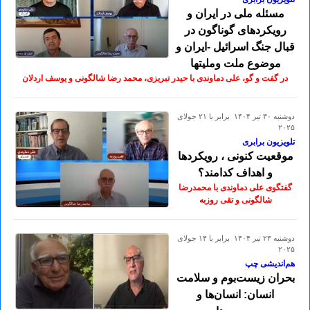
مسئله ملی در ایران و
رویکردهای گوناگون در
قبال جنگ اسرائیل -ایران و
موضوع ملت وملیتها
در گفت و گو، علی دماوندی با حیدر تبریزی، محمد رضا شالگونی و یوسف اردلان
دوشنبه ۳۰ تير ۱۴۰۴ برابر با ۲۱ جولای
۲۰۲۵
تلویزیون برابری
موقعیت کنونی ، رویکردها
و اهداف کدامند؟
گفتگوی علی دماوندی با محمدرضا
شالگونی و تقی روزبه
دوشنبه ۲۳ تير ۱۴۰۴ برابر با ۱۴ جولای
۲۰۲۵
هم‌اندیشی‌ چپ
بحران زیست‌بوم و سلامت
انسان: انسان‌ها و