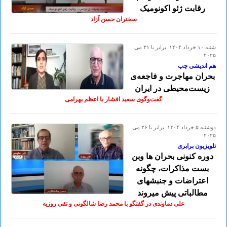
رقابت ژئو اکونومیک
سخنران حسن آزاد
شنبه ۱۰ خرداد ۱۴۰۴ برابر با ۳۱ می
۲۰۲۵
هم اندیشی چپ
بحران مهاجرت و فاجعه‌ی
زيست‌محيطی در ايران
گفت‌وگوی سعید افشار با اعظم بهرامی
دوشنبه ۵ خرداد ۱۴۰۴ برابر با ۲۶ می
۲۰۲۵
تلویزیون برابری
دوره کنونی بحران ها وبن
بست مذاکرات، چگونه
اعتراضات و جنبشهای
مطالباتی پیش میروند
علی دماوندی در گفتگو با محمد رضا شالگونی و تقی روزبه