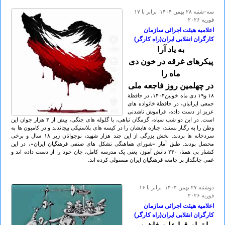
سه-شنبه ۲۸ بهمن ۱۴۰۴ برابر با ۱۷
فوريه ۲۰۲۶
اعلامیه هیئت اجرائی سازمان
کارگران انقلابی ایران(راه کارگر)
به یاد آر!
پیکرهای غرقه در خون دی
ماه را
در چهلمین روز فاجعه ملی
۱۸ و۱۹ دی ماه خونین۱۴۰۴، در حافظۀ
جمعی ایرانیان، در حافظۀ خانواده های
عزیز از دست داده، فراموش ناشدنی
است. در این دو شب سیاه، گزمگان تباهی، با گلوله های جنگی، بیش از ۳ هزار جوان این
وطن را به رگبار بستند، جنازه هایشان را در کیسه های پلاستیکی پیچاندند و در کامیون ها به
سردخانه ها بردند. بخش بزرگی از این چند هزار شهید، نوجوانان زیر ۱۸ سال و برخی
محصل بودند. طبق آمار «شورای هماهنگی تشکل های صنفی فرهنگیان ایران»، در این
کشتار بی همتا، ۲۳۰ دانش آموز، یعنی یک مدرسه کامل، جان خود را از دست داده اند و
غمی جانگداز بر جامعه فرهنگیان ایران مستولی کرده اند.
دوشنبه ۲۷ بهمن ۱۴۰۴ برابر با ۱۶
فوريه ۲۰۲۶
اعلامیه هیئت اجرائی سازمان
کارگران انقلابی ایران(راه کارگر)