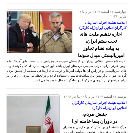
چهارشنبه ۱۳ اسفند ۱۴۰۴ برابر با ۰۴
مارس ۲۰۲۶
اعلامیه هیئت اجرائی سازمان
کارگران انقلابی ایران(راه کارگر)
اجازه ندهیم ملیت های
تحت ستم ایران،
به پیاده نظام تجاوز
امپریالیستی مبدل شوند!
تجربه تلخ جنبش انقلابی روژاوا در کردستان سوریه در همراهی با سیاست های آمریکا، باید
درس عبرتی برای احزاب سیاسی کردستان ایران باشد. این تجربه نشان داد که چگونه قدرت
های امپریالیستی و در راس آن ها دولت آمریکا و دولت های ارتجاعی منطقه از جنبش مردم
کُرد به عنوان ابزار پیش برد سیاست هایشان استفاده کرده و در لحظه بی نیازی، آن ها را در
برابر مرتجع ترین نیروهای سرکوبگر و بنیادگرا به حال خود رها می کنند.
دوشنبه ۱۱ اسفند ۱۴۰۴ برابر با ۰۲ مارس ۲۰۲۶
اعلامیه هیئت اجرائی سازمان کارگران
انقلابی ایران(راه کارگر)
جنبش مردم،
در دوران پسا خامنه ای!
مرگ خامنه ای بر بستر تجاوز خارجی و بمباران
های شدید و هر روزه، تحولات سیاسی ایران را