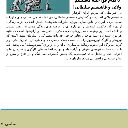
با تمام قوا علیه فاشیسم
ولائی و فاشیسم سلطانی!
در شرایطی که مردم ایران گرفتار
فاشیسم ولایی اند، رشد و گسترش فاشیسم سلطانی، می تواند تمامی دستاوردهای مبارزات
مدنی مردم ایران را نابود سازد، بویژه مبارزات شکوهمند جبنش انقلابی «زن، زندگی،
آزادی» که حاکمیت اسلامی را در پاره ای از عرصه های زندگی مدنی به عقب نشینی
واداشته است. این وظیفه همه نیروهای چپ، دمکرات، فمینیست و آزادیخواه است که علیه
هر نوع استبداد و علیه تهاجم و تجاوز خارجی اقدامات مشترکی را سازمان دهند. اکنون که
نیروهای رنگارنگ اپوزیسیون راست، دست کمک به قدرت های فاشیستی ـ امپریالیستی دراز
کرده اند و گاه این دعوت رذیلانه به بمباران ایران را در زرورق "بشردوستانه" می پیچند، باید
با جلب حمایت نیروهای مترقی و آزادیخواه و بویژه اتحادیه های کارگری و سازمان ها و
احزاب چپ و تشکل های فمینستی، یک جنبش گسترده ضد جنگ و در دفاع راستین از
مبارزات مدنی و اجتماعی مردم سازمان داد.
تمامی ح