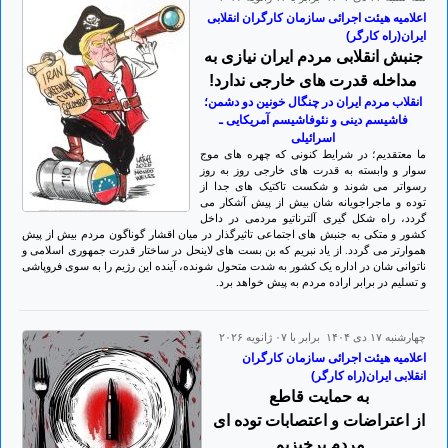
اعلامیه هیئت اجرائی سازمان کارگران انقلابی
ایران(راه کارگر)
جنبش انقلابی مردم ایران نیازی به
مداخله قدرت های خارجی ندارد!
انقلاب مردم ایران در چنگال خونین دو دشمن؛
فاشیسم دینی و نئوفاشیسم آمریکایی ـ
اسرائیلی
ما معتقدیم؛ در شرایط کنونی که چهره های موج
سوار و وابسته به قدرت های خارجی روز به روز
رسواتر می شوند و شکست تاکتیک های جدا از
توده و ماجراجویانه شان بیش از پیش آشکار می
گردد، راه شکل گیری آلترناتیو مردمی در داخل
کشور و متکی به جنبش های اجتماعی تاثیرگذار در میان اقشار گوناگون مردم بیش از پیش
هموارتر می گردد. از یاد نبریم که بن بست های لاینحل در ساختار قدرت جمهوری اسلامی و
ناتوانی شان در اداره یک کشور به شدت متحول شونده، آینده این رژیم را به سوی فروپاشی
و تسلیم در برابر اراده مردم به پیش خواهد برد.
چهارشنبه ۱۷ دی ۱۴۰۴ برابر با ۰۷ ژانويه ۲۰۲۶
اعلامیه هیئت اجرائی سازمان کارگران
انقلابی ایران(راه کارگر)
به حمایت قاطع
از اعتراضات و اعتصابات توده ای
مردم برخیزیم