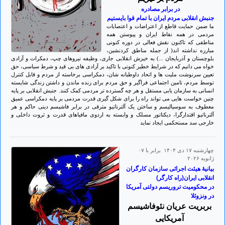
در برابر مصادره
جنبش انقلابی مردم ایران با تمام قوا بایستیم
ما ضمن حمایت قاطع از اعتراضات و اعتصابات
مردمی در همه نقاط ایران و پیوستن همه
مناطقی که تاکنون نقش فعالی در دوره کنونی
مبارزه نداشته اند( از جمله مناطق کردنشین،
بلوچستان و آذربایجان ...) به خیزش انقلابی جاری، وظیفه نیروهای چپ، دمکرات و آزادی
خواه می دانیم که در شرایط خطیر کنونی با تاکید بر آزادی های بی قید و شرط سیاسی، حق
تعیین سرنوشت ملیت ها و اتحاد داوطبانه شان، دمکراسی برخاسته از مردم و قابل کنترل
توسط مردم، تامین اجتماعی فراگیر و حق مردم برای زنده ماندن و داشتن زندگی شایسته
انسانی به سازمان یابی مستقل و هر چه گسترده تر مردمی کمک کنند. جنبش انقلابی بر پایه
چنین خواست هایی می تواند راه را برای شکل گیری قدرت مردمی بر پایه دمکراسی عمیق
معطوف به سوسیالیسم و ساختن یک آلترناتیو مترقی در برابر فاشیسم دینی حاکم و هر
آلترناتیو اقتدارگرا، دیکتاتور مسلک و وابسته به اردوی مافیاهای قدرت و ثروت داخلی و
خارجی سد مستحکمی ایجاد نماید
چهارشنبه ۱۷ دی ۱۴۰۴ برابر با ۰۷
ژانويه ۲۰۲۶
بیانیۀ هیئت اجرائی سازمان کارگران
انقلابی ایران(راه کارگر)
در محکومیت تروریسم دولتی آمریکا
در ونزوئلا
بربریت عریان نئوفاشیسم
آمریکایی