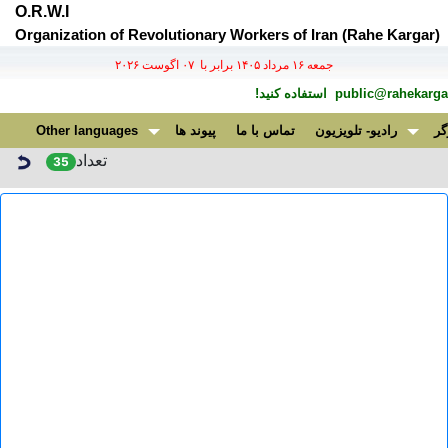
O.R.W.I
Organization of Revolutionary Workers of Iran (Rahe Kargar)
جمعه ۱۶ مرداد ۱۴۰۵ برابر با ۰۷ اگوست ۲۰۲۶
public@rahekargar
استفاده کنید!
گر
رادیو- تلویزیون
تماس با ما
پیوند ها
Other languages
تعداد
35