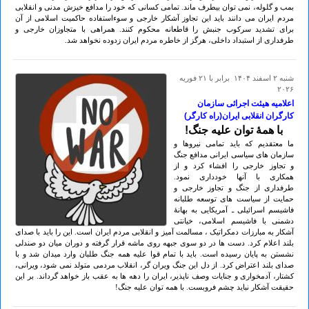
بمب و گلوله، نمی توان بیطرف ماند. تمامی کسانی که خود را مدافع خیزش مدنی و انقلابی
مردم ایران می دانند باید این تجاوز آشکار خارجی و سوءاستفاده حاکمیت اسلامی از آن
برای تشدید سرکوب جنبش را قاطعانه محکوم کنند. همراهی با متجاوزان خارجی و
طرفداری از استبداد داخلی، هرگز از خاطره مردم ایران زدوده نخواهد شد.
شنبه ۲ اسفند ۱۴۰۴ برابر با ۲۱ فوريه
۲۰۲۶
اعلامیه هیئت اجرائی سازمان
کارگران انقلابی ایران(راه کارگر)
با همۀ توان علیه جنگ!
ما معتقدیم که باید تمامی نیروها و
سازمان های سیاسی ایرانی مدافع جنگ
و تجاوز خارجی را افشاء کرد و از
همکاری با آنها خودداری نمود.
طرفداری از جنگ و تجاوز خارجی و
حمایت از سیاست های توسعه طلبانه
فاشیسم اسرائیلی ـ آمریکایی به بهانۀ
دشمنی با فاشیسم اسلامی، خیانتی
آشکار به مبارزات دمکراتیک ، مسالمت آمیز و انقلابی مردم ایران است. این را باید با صدای
بلند اعلام کرد. دست ها در دو سوی جبهه روی ماشه قرار گرفته و دوران میان دو صندلی
نشستن به پایان رسیده است. باید با تمام قوا علیه همه جنگ طلبان وارد میدان شد و با
صدای بلند اعتراض کرد. از دل این جنگ ویران گر، انقلاب مردمی متولد نمی شود، ویرانی،
کشتار، آدمخواری و جنایات وصف ناپذیر، ایران را دهه ها به عقب باز خواهد گرداند. بر این
حقیقت آشکار نباید چشم فروبست. با همه توان علیه جنگ!