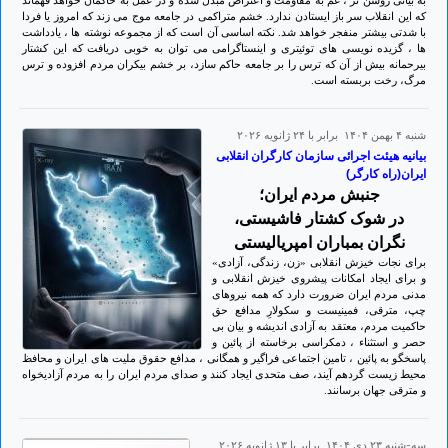
به بیانی روشن تر ، غم به مقاومت و اعتراض مبدل شده و در عمل به حاکمان خواهد فهماند
که این انقلاب سر باز ایستادن ندارد. خشم متراکمی در جامعه موج می زند که امروز یا فردا
با شدتی بیشتر منفجر خواهد شد. نکته اساسی آن است که از مجموعه نوشته ها ، یادداشت
ها ، گزیده نویسی های توئیتری و اینستاگرامی می توان به خوبی دریافت که این کشتار
بیرحمانه بیش از آن که ترس را بر جامعه حاکم سازد، بر خشم بیکران مردم افزوده و ترس
مرگ، رخت بربسته است.
شنبه ۴ بهمن ۱۴۰۴ برابر با ۲۴ ژانويه ۲۰۲۶
بیانیه هیئت اجرائی سازمان کارگران انقلابی
ایران(راه کارگر)
جنبش مردم ایران؛
در شوک کشتار فاشیستی،
نگران بمباران امپریالیستی
برای نجات خیزش انقلابی «زن، زندگی، آزادی»
و برای ایجاد امکانات پیشروی خیزش انقلابی و
مدنی مردم ایران ضرورت دارد که همه نیروهای
چپ، مترقی، فمینیست و سکولارِ مدافع حق
حاکمیت مردم، معتقد به آزادی اندیشه و بیان بی
حصر و استثناء ، دمکراسی برخاسته از پائین و
پاسخگو به پائین ، تامین اجتماعی فراگیر و همگانی ، مدافع حقوق ملیت های ایران و محافظ
محیط زیست گردهم آیند، صف متحدی ایجاد کنند و صدای مردم ایران را به مردم آزادیخواه
و مترقی جهان برسانند.
سه-شنبه ۲۳ دی ۱۴۰۴ برابر با ۱۳ ژانويه ۲۰۲۶