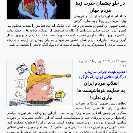
در جلو چشمان حیرت زدۀ
مردم جهان
ما اقدام تجاوزکارانه ارتش و نیروهای
ویژه آمریکا در ونزوئلا و به اسارت گرفتن
رئیس جمهور این کشور و همسرش و قتل عام جنایتکارانه محافظانش را بشدت محکوم می
کنیم و آن را جنایت جنگی می دانیم. از نگاه ما صرفنظر از عملکرد دولت ها از جمله دولت
نیکلاس مادورو، دخالت خارجی نقض حاکمیت کشورها است. دخالت خارجی مانع بروز، شکل
گیری و رشد مبارزات مردم همان کشور می‌شود و به بیان روشن تر، زمینه های رشد
عاملیت مردم را مسدود کرده و در نهایت قابلیت های دموکراتیک جامعه را تضعیف می‌کند.
شنبه ۱۳ دی ۱۴۰۴ برابر با ۰۳ ژانويه
۲۰۲۶
اعلامیه هیئت اجرائی سازمان
کارگران انقلابی ایران(راه کارگر)
انقلاب مردم ایران
به حمایت نئوفاشیست ها
نیازی ندارد!
دخالت رئیس جمهور آمریکا در تحولات
سیاسی ایران، تا همین اینجا ضربۀ
سنگینی بر جنبش انقلابی مردم وارد آورده است. از این رو وظیفه هر نیروی سیاسی
آزادیخواه و بویژه نیروهای چپ و سوسیالیست است که این دخالت بیشرمانه در تحولات
سیاسی کشور و بویژه در روند جنبش توفنده کنونی مردم ایران را قاطعانه محکوم کنند.
انقلاب کنونی مردم ایران که دنباله خیزش های انقلابی یک دهۀ اخیر و بویژه جنبش انقلابی
«زن، زندگی، آزادی» است تلاش دارد تا بر تکیه بر آزادی های بی قید و شرط سیاسی و