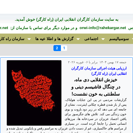
به سايت سازمان کارگران انقلابی ايران (راه کارگر) خوش آمديد.
درس
orwi-info@rahekargar.net
و در موارد ديگر برای تماس با سازمان از;
.net
سوسیالیسم
اجتماعی
گزارش ها و اطلا عیه ها
سازمان راه کار
2
1
جمعه ۱۷ بهمن ۱۴۰۴ برابر با ۰۶ فوريه ۲۰۲۶
ارزیابی هیئت اجرائی سازمان کارگران
انقلابی ایران (راه کارگر)
خیزش انقلابی دی ماه،
در چنگال فاشیسم دینی و
سلطنتی به خون نشست!
گزارشات مردمی در پی این جنایات هولناک،
پس از باز شدن قطره چکانی اینترنت، نشان از
جامعه ای می دهد که در زیر دود باروت و بوی
خون زندگی می کند. تلاش های جگرسوز برای
یافتن اجساد عزیزان در سردخانه ها، مرزهای
انسانی تحمل را جابجا کرده است. در بسیاری
از مراسم های خاکسپاری، غم از دست دادن عزیزان به مراسم رقص و پایکوبی تبدیل شده و