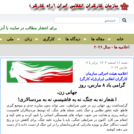
برای انتشار مطالب در سايت با آ
خانه
مقاله ها
دیدگاه ها
کارگری
زنان
ملی
اعلامیه ها - سال ۲٠۲۶
شنبه ۱۶ اسفند ۱۴۰۴ برابر با ۰۷
مارس ۲۰۲۶
اعلامیه هیئت اجرائی سازمان
کارگران انقلابی ایران(راه کارگر)
گرامی باد ۸ مارس، روز
جهانی زن،
ا شعار نه به جنگ، نه به فاشیسم، نه به مردسالاری!
گرامیداشت روز جهانی زن در چنین شرایطی، نمی تواند بدون مبارزه جدی و موضع گیری
قاطع علیه تجاوز نظامی و جنگ باشد. شعله های جنگ، که توسط مردسالاران فاشیست
برنامه ریزی و هدایت می شود، جوانه های همبستگی انسانی را نابود کرده و تخم کینه و
انتقام می کارد. اکنون در شرایطی جنگی، باید با مبارزه علیه جنگ، برای کاهش درد و رنج
آسیب دیدگان جنگ و بویژه مادرانی که فرزندانشان را در این جنگ از دست داده یا از دست
می دهند کوشید.