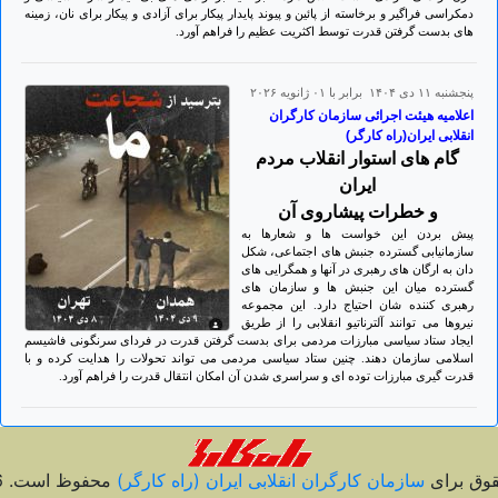
دمکراسی فراگیر و برخاسته از پائین و پیوند پایدار پیکار برای آزادی و پیکار برای نان، زمینه
های بدست گرفتن قدرت توسط اکثریت عظیم را فراهم آورد.
پنجشنبه ۱۱ دی ۱۴۰۴ برابر با ۰۱ ژانويه ۲۰۲۶
اعلامیه هیئت اجرائی سازمان کارگران
انقلابی ایران(راه کارگر)
گام های استوار انقلاب مردم
ایران
و خطرات پیشاروی آن
پیش بردن این خواست ها و شعارها به
سازمانیابی گسترده جنبش های اجتماعی، شکل
دان به ارگان های رهبری در آنها و همگرایی های
گسترده میان این جنبش ها و سازمان های
رهبری کننده شان احتیاج دارد. این مجموعه
نیروها می توانند آلترناتیو انقلابی را از طریق
ایجاد ستاد سیاسی مبارزات مردمی برای بدست گرفتن قدرت در فردای سرنگونی فاشیسم
اسلامی سازمان دهند. چنین ستاد سیاسی مردمی می تواند تحولات را هدایت کرده و با
قدرت گیری مبارزات توده ای و سراسری شدن آن امکان انتقال قدرت را فراهم آورد.
قوق برای
سازمان کارگران انقلابی ايران (راه کارگر)
محفوظ است. 2026 ©