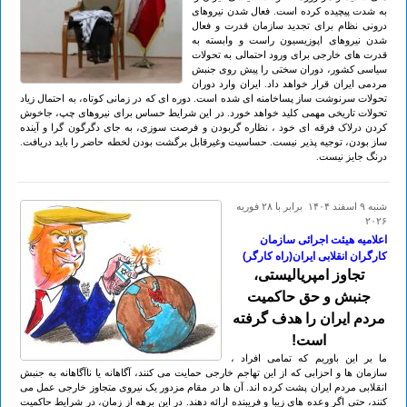
به شدت پیچیده کرده است. فعال شدن نیروهای
درونی نظام برای تجدید سازمان قدرت و فعال
شدن نیروهای اپوزیسیون راست و وابسته به
قدرت های خارجی برای ورود احتمالی به تحولات
سیاسی کشور، دوران سختی را پیش روی جنبش
مردمی ایران قرار خواهد داد. ایران وارد دوران
تحولات سرنوشت ساز پساخامنه ای شده است. دوره ای که در زمانی کوتاه، به احتمال زیاد
تحولات تاریخی مهمی کلید خواهد خورد. در این شرایط حساس برای نیروهای چپ، جاخوش
کردن درلاک فرقه ای خود ، نظاره گربودن و فرصت سوزی، به جای دگرگون گرا و آینده
ساز بودن، توجیه پذیر نیست. حساسیت وغیرقابل برگشت بودن لخطه حاضر را باید دریافت.
درنگ جایز نیست.
شنبه ۹ اسفند ۱۴۰۴ برابر با ۲۸ فوريه
۲۰۲۶
اعلامیه هیئت اجرائی سازمان
کارگران انقلابی ایران(راه کارگر)
تجاوز امپریالیستی،
جنبش و حق حاکمیت
مردم ایران را هدف گرفته
است!
ما بر این باوریم که تمامی افراد ،
سازمان ها و احزابی که از این تهاجم خارجی حمایت می کنند، آگاهانه یا ناآگاهانه به جنبش
انقلابی مردم ایران پشت کرده اند. آن ها در مقام مزدور یک نیروی متجاوز خارجی عمل می
کنند، حتی اگر وعده های زیبا و فریبنده ارائه دهند. در این برهه از زمان، در شرایط حاکمیت