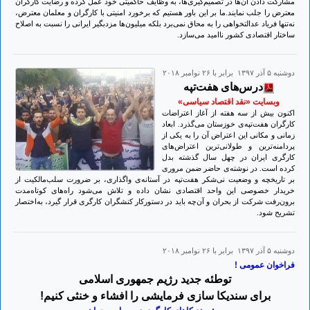
مشارکت دادن آن‌ها در تصمیم‌گیری‌ها، به وظایف حاکمیتی خود عمل کرده و رضایت کارگران
معترض را جلب نمایند.ما بر این باور هستیم که برخورد امنیتی با کارگران و معلمان معترض،
نه‌تنها فریاد عدالتخواهی را به محاق نمی‌برد بلکه میلیون‌ها مزدبگیر ایرانی را نسبت به اصلاح
ساختار اقتصادی کشور ناامید می‌سازد.
دوشنبه ۵ آذر ۱۳۹۷ برابر با ۲۶ نوامبر ۲۰۱۸
درس‌های هفت‌تپه
وبسایت «نقد اقتصاد سیاسی»
اکنون بیش از سه هفته از آغاز اعتراضات
کارگران هفت‌تپه‌ی خوزستان می‌گذرد. ابعاد
زمانی و مکانی این اعتراض آن را به یکی از
پردامنه‌ترین و طولانی‌ترین اعتراض‌های
کارگری ایران در چهل سال گذشته بدل
کرده است. در نوشته‌ی حاضر ضمن مروری
بر تاریخچه و وضعیت نی‌شکر هفت‌تپه در آستانه‌ی واگذاری، بر ضرورت سلب‌مالکیت از
خریدار خصوصی‌ این واحد اقتصادی نشان داده و تلاش می‌شود راه‌های کوتاه‌مدت
برون‌رفت شرکت از بحران و آن‌چه باید در دستورکار کنشگران کارگری قرار گیرد، به‌اختصار
تشریح ‌شود.
دوشنبه ۵ آذر ۱۳۹۷ برابر با ۲۶ نوامبر ۲۰۱۸
فراخوان عمومی !
توطئه جدید رژیم جمهوری اسلامی
برای سندیکا سازی فرمایشی را افشاء و خنثی کنیم!