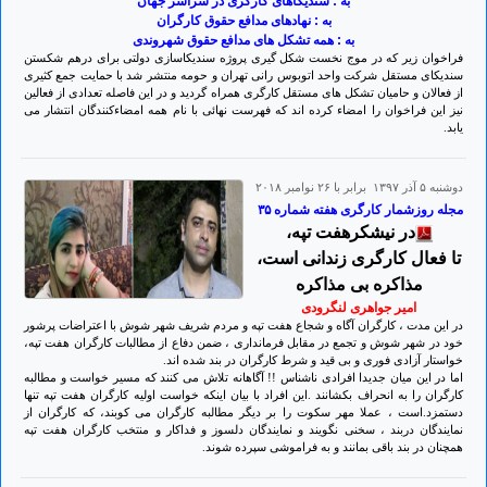
به : سندیکاهای کارگری در سراسر جهان
به : نهادهای مدافع حقوق کارگران
به : همه تشکل های مدافع حقوق شهروندی
فراخوان زیر که در موج نخست شکل گیری پروژه سندیکاسازی دولتی برای درهم شکستن
سندیکای مستقل شرکت واحد اتوبوس رانی تهران و حومه منتشر شد با حمایت جمع کثیری
از فعالان و حامیان تشکل های مستقل کارگری همراه گردید و در این فاصله تعدادی از فعالین
نیز این فراخوان را امضاء کرده اند که فهرست نهائی با نام همه امضاءکنندگان انتشار می
یابد.
دوشنبه ۵ آذر ۱۳۹۷ برابر با ۲۶ نوامبر ۲۰۱۸
مجله روزشمار کارگری هفته شماره ۳۵
در نیشکرهفت تپه،
تا فعال کارگری زندانی است،
مذاکره بی مذاکره
امیر جواهری لنگرودی
در این مدت ، کارگران آگاه و شجاع هفت تپه و مردم شریف شهر شوش با اعتراضات پرشور
خود در شهر شوش و تجمع در مقابل فرمانداری ، ضمن دفاع از مطالبات کارگران هفت تپه،
خواستار آزادی فوری و بی قید و شرط کارگران در بند شده اند.
اما در این میان جدیدا افرادی ناشناس !! آگاهانه تلاش می کنند که مسیر خواست و مطالبه
کارگران را به انحراف بکشانند .این افراد با بیان اینکه خواست اولیه کارگران هفت تپه تنها
دستمزد.است ، عملا مهر سکوت را بر دیگر مطالبه کارگران می کوبند، که کارگران از
نمایندگان دربند ، سخنی نگویند و نمایندگان دلسوز و فداکار و منتخب کارگران هفت تپه
همچنان در بند باقی بمانند و به فراموشی سپرده شوند.