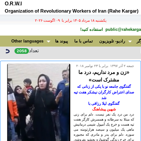
O.R.W.I
Organization of Revolutionary Workers of Iran (Rahe Kargar)
يكشنبه ۱۸ مرداد ۱۴۰۵ برابر با ۰۹ اگوست ۲۰۲۶
public@rahekargar
استفاده کنید!
گر
رادیو- تلویزیون
تماس با ما
پیوند ها
Other languages
تعداد
2058
جمعه ۲ آذر ۱۳۹۷ برابر با ۲۳ نوامبر ۲۰۱۸
«زن و مرد نداریم، درد ما
مشترک است»
گفتگوی جامعه نو با یکی از زنانی که
صدای اعتراض کارگران نیشکر هفت تپه
شد
گفتگوی لیلا رزاقی با
شهین پیشاهنگ
درد من درد یک نفر نیست. دلم برای زنی
که مبتلا به سرطانه و همسرش کارگر هفت
تپه هست و خرج یک آمپول شیمی درمانیش
ماهی یک میلیون و سیصد هزارتومنه می
سوزه. دلم برای پدر و مادری که مجبوره
برای خرج زندگی گوشواره بچشو بفروشه،