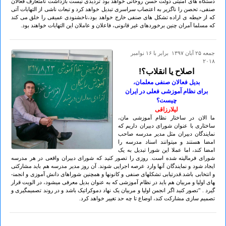
دستگاه های امنیتی دولت حسن روحانی خواهد بود تردیدی نیست بازداشت نامتعارف فعالان
صنفی، تحصن را ناگزیر به اعتصاب سراسری تبدیل خواهد کرد و تبعات ناشی از التهابات آتی
که از حیطه ی اراده تشکل های صنفی خارج خواهد بود،ناخشنودی عمیقی را خلق می کند
که مسلما آمران چنین برخوردهای غیر قانونی، فاعلان و عاملان این التهابات خواهند بود.
جمعه ۲۵ آبان ۱۳۹۷ برابر با ۱۶ نوامبر
۲۰۱۸
اصلاح یا انقلاب؟!
بدیل فعالان صنفی معلمان،
برای نظام آموزشی فعلی در ایران
چیست؟
لیلارزاقی
ما الان در ساختار نظام آموزشی مان،
ساختاری با عنوان شورای دبیران داریم که
نمایندگان دبیران مثل مدیر مدرسه صاحب
امضا هستند و می­توانند اسناد مدرسه را
امضا کند، اما عملا این شورا تبدیل به یک
شورای فرمالیته شده است. روزی را تصور کنید که شورای دبیران واقعی در هر مدرسه
ایجاد شود و نمایندگان آنها وارد عرصه اجرایی شوند. آن روز مدیر مدرسه هم باید مشارکتی
و انتخابی باشد.قدرتیابی تشکلهای صنفی و کانون­ها و همچنین شوراهای دانش آموزی و انجمن­
های اولیا و مربیان هم باید در نظام آموزشی که به عنوان بدیل معرفی می­شود، در الویت قرار
گیرد . "تصور کنید اگر انجمن اولیا و مربیان یک نهاد دموکراتیک باشد و در روند تصمیم­گیری و
تصمیم سازی مشارکت کند، اوضاع تا چه حد تغییر خواهد کرد.