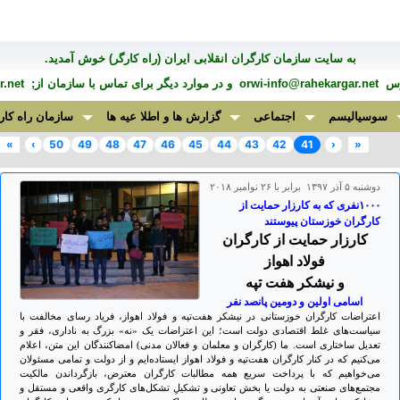
به سايت سازمان کارگران انقلابی ايران (راه کارگر) خوش آمديد.
درس
orwi-info@rahekargar.net
و در موارد ديگر برای تماس با سازمان از;
.net
سوسیالیسم
اجتماعی
گزارش ها و اطلا عیه ها
سازمان راه کار
»
›
50
49
48
47
46
45
44
43
42
41
‹
«
دوشنبه ۵ آذر ۱۳۹۷ برابر با ۲۶ نوامبر ۲۰۱۸
۱٠٠٠نفری که به کارزار حمایت از
کارگران خوزستان پیوستند
کارزار حمایت از کارگران
فولاد اهواز
و نیشکر هفت تپه
اسامی اولین و دومین پانصد نفر
اعتراضات کارگران خوزستانی در نیشکر هفت‌تپه و فولاد اهواز، فریاد رسای مخالفت با
سیاست‌های غلط اقتصادی دولت است؛ این اعتراضات یک «نه» بزرگ به ناداری، فقر و
تعدیل ساختاری است. ما (کارگران و معلمان و فعالان مدنی) امضاکنندگان این متن، اعلام
می‌کنیم که در کنار کارگران هفت‌تپه و فولاد اهواز ایستاده‌ایم و از دولت و تمامی مسئولان
می‌خواهیم که با پرداخت سریع همه مطالبات کارگران معترض، بازگرداندن مالکیت
مجتمع‌های صنعتی به دولت یا بخش تعاونی و تشکیلِ تشکل‌های کارگری واقعی و مستقل و