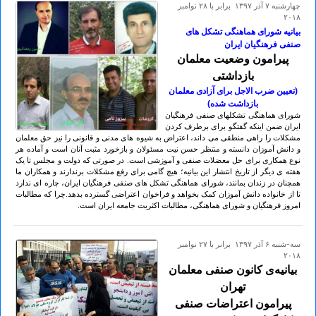
چهارشنبه ۷ آذر ۱۳۹۷ برابر با ۲۸ نوامبر
۲۰۱۸
بیانیه شورای هماهنگی تشکل های
صنفی فرهنگیان ایران
پیرامون وضعیت معلمان
بازداشتی
(تعیین ضرب الاجل برای آزادی معلمان
بازداشت شده)
شورای هماهنگی تشکلهای صنفی فرهنگیان
ایران ضمن اینکه گفتگو برای برطرف کردن
مشکلات را راهی منطقی می داند، اعتراض به شیوه های مدنی و قانونی را نیز حق معلمان
و دانش آموزان دانسته و منتظر حسن نیت مسئولان و بازخورد مثبت آنان است و آماده هر
نوع همکاری برای حل معضلات صنفی و آموزشی است. در صورتی که دولت و مجلس تا یک
هفته ی دیگر از تاریخ انتشار این بیانیه؛ هیچ گامی برای رفع مشکلات برندارند و همکاران ما
همچنان در زندان بمانند، شورای هماهنگی تشکل های صنفی فرهنگیان ایران، چاره ای ندارد
تا از خانواده دانش آموزان کمک بخواهد و فراخوان اعتراضی گسترده بدهد.چرا که مطالبات
امروز فرهنگیان و شورای هماهنگی، مطالبات اکثریت جامعه ایران است.
سه-شنبه ۶ آذر ۱۳۹۷ برابر با ۲۷ نوامبر
۲۰۱۸
بیانیه‌ی کانون صنفی معلمان
تهران
پیرامون اعتراضات صنفی