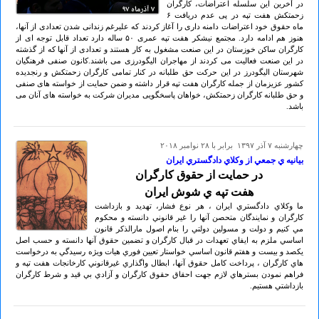
در آخرین این سلسله اعتراضات، کارگران
زحمتکش هفت تپه در پی عدم دریافت ۶
ماه حقوق خود اعتراضات دامنه داری را آغاز کردند که علیرغم زندانی شدن تعدادی از آنها،
هنوز هم ادامه دارد. مجتمع نیشکر هفت تپه عمری ۵٠ ساله دارد تعداد قابل توجه ای از
کارگران ساکن خوزستان در این صنعت مشغول به کار هستند و تعدادی از آنها که از گذشته
در این صنعت فعالیت می کردند از مهاجران الیگودرزی می باشند.کانون صنفی فرهنگیان
شهرستان الیگودرز در این حرکت حق طلبانه در کنار تمامی کارگران زحمتکش و رنجدیده
کشور عزیزمان از جمله کارگران هفت تپه قرار داشته و ضمن حمایت از خواسته های صنفی
و حق طلبانه کارگران زحمتکش، خواهان پاسخگویی مدیران شرکت به خواسته های آنان می
باشد.
چهارشنبه ۷ آذر ۱۳۹۷ برابر با ۲۸ نوامبر ۲۰۱۸
بيانيه ي جمعي از وكلاي دادگستري ايران
در حمايت از حقوق كارگران
هفت تپه ي شوش ايران
ما وكلاي دادگستري ايران ، هر نوع فشار، تهديد و بازداشت
كارگران و نمايندگان متحصن آنها را غير قانوني دانسته و محكوم
مي كنيم و دولت و مسولين دولتي را بنام اصول مارالذكر قانون
اساسي ملزم به ايفاي تعهدات در قبال كارگران و تضمين حقوق آنها دانسته و حسب اصل
يكصد و بيست و هفتم قانون اساسي خواستار تعيين فوري هيات ويژه رسيدگي به درخواست
هاي كارگران ، پرداخت كامل حقوق آنها، ابطال واگذاري غيرقانوني كارخانجات هفت تپه و
فراهم نمودن بسترهاي لازم جهت احقاق حقوق كارگران و آزادي بي قيد و شرط كارگران
بازداشتي هستيم.