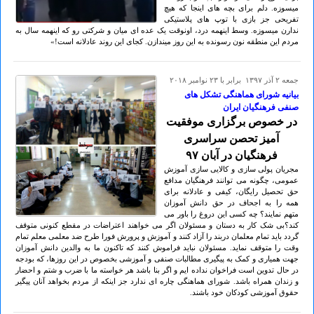
میسوزه. دلم برای بچه های اینجا که هیچ
تفریحی جز بازی با توپ های پلاستیکی
ندارن میسوزه. وسط اینهمه درد، اونوقت یک عده ای میان و شرکتی رو که اینهمه سال به
مردم این منطقه نون رسونده به این روز میندازن. کجای این روند عادلانه است!»
جمعه ۲ آذر ۱۳۹۷ برابر با ۲۳ نوامبر ۲۰۱۸
بیانیه شورای هماهنگی تشکل های
صنفی فرهنگیان ایران
در خصوص برگزاری موفقیت
آمیز تحصن سراسری
فرهنگیان در آبان ۹۷
مجریان پولی سازی و کالایی سازی آموزش
عمومی، چگونه می توانند فرهنگیان مدافع
حق تحصیل رایگان، کیفی و عادلانه برای
همه را به اجحاف در حق دانش آموزان
متهم نمایند؟ چه کسی این دروغ را باور می
کند؟بی شک کار به دستان و مسئولان اگر می خواهند اعتراضات در مقطع کنونی متوقف
گردد باید تمام معلمان دربند را آزاد کنند و آموزش و پرورش فورا طرح ضد معلمی معلم تمام
وقت را متوقف نماید. مسئولان نباید فراموش کنند که تاکنون ما به والدین دانش آموزان
جهت همیاری و کمک به پیگیری مطالبات صنفی و آموزشی بخصوص در این روزها، که بودجه
در حال تدوین است فراخوان نداده ایم و اگر بنا باشد هر خواسته ما با ضرب و شتم و احضار
و زندان همراه باشد. شورای هماهنگی چاره ای ندارد جز اینکه از مردم بخواهد آنان پیگیر
حقوق آموزشی کودکان خود باشند.