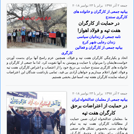
جمعه ۲ آذر ۱۳۹۷ برابر با ۲۳ نوامبر ۲۰۱۸
بیانیه جمعی از کارگران و خانواده های
کارگری سنندج
در حمایت از کارگران
هفت تپه و فولاد اهواز!
نامه جمعی از زندانیان سیاسی
زندان رجایی شهر کرج
بیانیه جمعی از کارگران و فعالین
کارگری
اتحاد و يکپارچگي کارگران هفت تپه و فولاد، همچنین عزم راسخ آنها براي بدست آوردن
خواست‌هايشان را مي‌توان با حمایت و پيوستن به آنها تقويت کرد. لذا ما جمعی از کارگران و
خانواده های کارگری سنندج حمایت بی دریخ خود را از اعتصاب و اعتراض کارگران هفت تپه
و فولاد اهواز اعلام میداریم و خواهان آزادی بی قید، تمامی بازداشت شدگان این اعتراضات
ازجمله نماینده کارگران هفته تپه، اسماعیل بخشی هستیم.
جمعه ۲ آذر ۱۳۹۷ برابر با ۲۳ نوامبر ۲۰۱۸
بیانیه جمعی از معلمان عدالتخواه ایران
در حمایت از اعتراضات برحق
کارگران هفت تپه
ما ،معلمان عدالتخواه ایران، ضمن حمایت
از مطالبات کارگران هفت تپه به تمام
نهادهای مدنی بخصوص تشکل های صنفی
فرهنگیان برای دفاع از حقوق کارگران