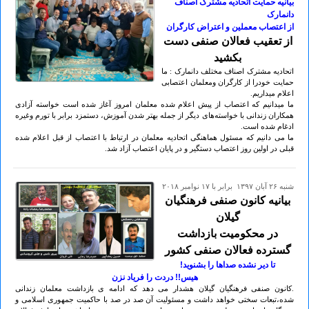
بیانیه حمایت اتحادیه مشترک اصناف
دانمارک
از اعتصاب معملین و اعتراض کارگران
از تعقیب فعالان صنفی دست
بکشید
اتحادیه مشترک اصناف مختلف دانمارک : ما
حمایت خودرا از کارگران ومعلمان اعتصابی
اعلام میداریم.
ما میدانیم که اعتصاب از پیش اعلام شده معلمان امروز آغاز شده است خواسته آزادی
همکاران زندانی با خواسته‌های دیگر از جمله بهتر شدن آموزش، دستمزد برابر با تورم و‌غیره
ادغام شده است.
ما می دانیم که مسئول هماهنگی اتحادیه معلمان در ارتباط با اعتصاب از قبل اعلام شده
قبلی در اولین روز اعتصاب دستگیر و در پایان اعتصاب آزاد شد.
شنبه ۲۶ آبان ۱۳۹۷ برابر با ۱۷ نوامبر ۲۰۱۸
بیانیه کانون صنفی فرهنگیان
گیلان
در محکومیت بازداشت
گسترده فعالان صنفی کشور
تا دیر نشده صداها را بشنوید!
هیس!! دردت را فریاد نزن
.کانون صنفی فرهنگیان گیلان هشدار می دهد که ادامه ی بازداشت معلمان زندانی
شده،تبعات سختی خواهد داشت و مسئولیت آن صد در صد با حاکمیت جمهوری اسلامی و