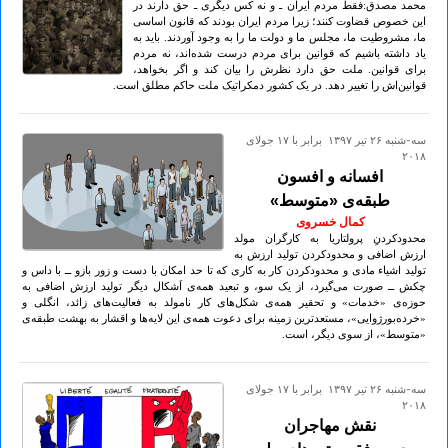
محمد مصدق:فقط مردم ایران ـ و نه کس دیگری ـ حق دارند در
این خصوص قضاوت کنند؛ زیرا مردم ایران بودند که قانون اساسی
ما، مشروطیت ما، مجلس ما و دولت ما را به وجود آوردند. باید به
یاد داشته باشیم که قوانین برای مردم درست شده‌اند، نه مردم
برای قوانین. ملت حق دارد نظرش را بیان کند و اگر بخواهد،
قوانین‌اش را تغییر دهد. در یک کشور دمکراتیک ملت حاکم مطلق است.
سه-شنبه ۲۶ تير ۱۳۹۷ برابر با ۱۷ جولای
۲۰۱۸
افسانه و افسون
طبقه‌ی «متوسط»
کمال خسروی
محدودکردنِ پرولتاریا به کارگران مولد
ارزش اضافی و محدودکردن تولید ارزش به
تولید اشیاء مادی و محدودکردن کار به کاری که تا حد امکان با دست و زور بازو ــ با داس و
چکش ــ صورت می‌گیرد، از یک سو، و تبعید همه‌ی اَشکال دیگر تولید ارزش اضافی به
حوزه‌ی «خدمات» و تحقیر همه‌ی شکل‌های کار نامولد به فعالیت‌های زائد، انگلی و
«خرده‌بورژوایی»، مستعدترین زمینه برای دعوت همه‌ی این لایه‌ها و اقشار به بهشت طبقه‌ی
«متوسط»، از سوی دیگر، است.
سه-شنبه ۲۶ تير ۱۳۹۷ برابر با ۱۷ جولای
۲۰۱۸
نقش مهاجران