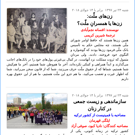
شنبه ۲۳ تير ۱۳۹۷ برابر با ۱۴ جولای ۲۰۱۸
زن‌های ملّت:
زن‌ها یا همسرانِ ملّت؟
نویسنده: افسانه نجم‌آبادی
ترجمۀ شیرین کریمی
همین زن‌ها هستند که حافظ اوامر شورای
ملّی هستند، چه مجلس حکم به تأسیس
بانک ملّی فرمود زن‌ها بودند که گوشواره و
النگوی خود فروخته، دادند، ولی مردانِ
متمول که ثروت مملکت نزد آنهاست، در کمال بی‌غیرتی پول‌های خود را در بانک‌های اجانب
می‌گذارند و ابداً همراهی و کمکی نکرده‌اند، آخر ما هم‌وطن شما هستیم، آخر ما هم‌کیش
شما هستیم، شماها که از حقوق ملّت حرف می‌زنید، شما که از قانون سخن می‌رانید، شما
که اظهار غیرت و تعصب می‌کنید، ما هم جزو این ملّت هستیم، ما هم از این حقوق بهره
داریم
شنبه ۲۳ تير ۱۳۹۷ برابر با ۱۴ جولای ۲۰۱۸
سازماندهی و زیست جمعی
در کنار زنان
مصاحبه با فمینیست از کشور ترکیه
ایلگی قهرمان
مصاحبه کنندگان: نادیا کبود، صوفی آزاد
کشور ترکیه در زمانه کنونی، یکی از