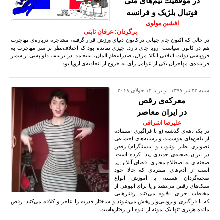
در موفقیت تیم‌های ملی
فوتبال بلژیک و فرانسه
افشین مولوی
برگردان: عرفان ثابتی
در حالی که اکنون جام جهانی در کانون دنیای ورزش قرار گرفته، مشاجره درباره‌ی مهاجرت
هم در کانون سیاست اروپا جای دارد. چیزی نمانده بود که اختلاف‌نظر بر سر مهاجرت به
فروپاشی دولت ائتلافی آنگلا مرکل، صدراعظم آلمان، بیانجامد. در بریتانیا، دلواپسی از شمار
فزاینده‌ی مهاجران یکی از عوامل رأی به خروج از اتحادیه‌ی اروپا بود.
شنبه ۲۳ تير ۱۳۹۷ برابر با ۱۴ جولای ۲۰۱۸
معرکه‌ی رقص
در ایران معاصر
علیرضا اشراقی
در یک دهه‌ی گذشته (و با فراگیری استفاده
از تلفن‌های هوشمند، و رسانه‌های اجتماعی
تصویری نظیر یوتیوب و اینستاگرام) رقص
در ایران صحنه‌ی جدیدی پیدا کرده است:
صحنه‌ای به اصطلاح مجازی. فضای آنلاین پر
است از آدم‌های منفردی که حالا خود
صحنه‌گردان هستند، یا آموزش انواع
سبک‌های رقص می‌دهند و یا برای انبوهی از
مخاطب اجرای «لایو» می‌کنند...رفتارهایی
که با فراگیری ویروسی‌وار پخش می‌شوند و ساختار قدرت را عاجز و کلافه می‌کنند. رقص
مائده هژبری تنها یک نمونه از انبوه این رفتارهاست.