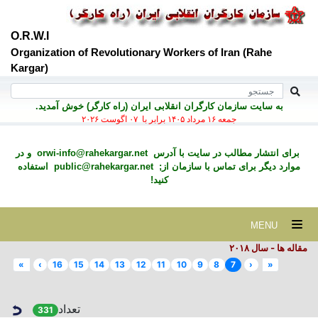
O.R.W.I
Organization of Revolutionary Workers of Iran (Rahe
Kargar)
به سايت سازمان کارگران انقلابی ايران (راه کارگر) خوش آمديد.
جمعه ۱۶ مرداد ۱۴۰۵ برابر با ۰۷ اگوست ۲۰۲۶
برای انتشار مطالب در سايت با آدرس
orwi-info@rahekargar.net
و در
موارد ديگر برای تماس با سازمان از;
public@rahekargar.net
استفاده
کنید!
MENU
مقاله ها - سال ۲٠۱۸
»
›
16
15
14
13
12
11
10
9
8
7
‹
«
تعداد
331