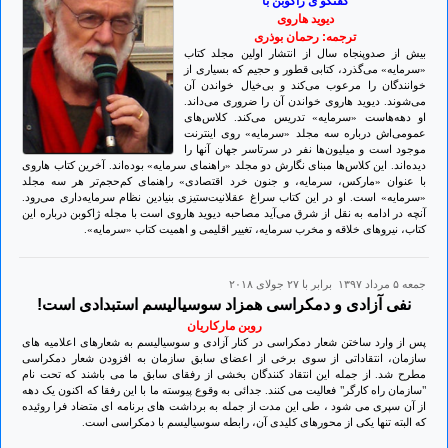
گفتگو ی ژاکوبن با
دیوید هاروی
ترجمه: رحمان بوذری
بیش از صدوپنجاه سال از انتشار اولین مجلد کتاب
«سرمایه» می‌گذرد، کتابی قطور و حجیم که بسیاری از
خوانندگان را مرعوب می‌کند و بی‌خیال خواندن آن
می‌شوند. دیوید هاروی خواندن آن را ضروری می‌داند.
او دهه‌هاست «سرمایه» تدریس می‌کند. کلاس‌های
عمومی‌اش درباره سه مجلد «سرمایه» روی اینترنت
موجود است و میلیون‌ها نفر در سرتاسر جهان آنها را
دیده‌اند. این کلاس‌ها مبنای نگارش دو مجلد «راهنمای سرمایه» بوده‌اند. آخرین کتاب هاروی
با عنوان «مارکس، سرمایه، و جنون خرد اقتصادی» راهنمای کم‌حجم‌تر هر سه مجلد
«سرمایه» است. او در این کتاب سراغ عقلانیت‌ستیزی بنیادین نظام سرمایه‌داری می‌رود.
آنچه در ادامه به نقل از شرق می‌آید مصاحبه دیوید هاروی است با مجله ژاکوبن درباره این
کتاب، نیروهای خلاقه و مخرب سرمایه، تغییر اقلیمی و اهمیت کتاب «سرمایه».
جمعه ۵ مرداد ۱۳۹۷ برابر با ۲۷ جولای ۲۰۱۸
نفی آزادی و دمکراسی همزاد سوسیالیسم استبدادی است!
روبن مارکاریان
پس از وارد ساختن شعار دمکراسی در کنار آزادی و سوسیالیسم به شعارهای اعلامیه های
سازمان، انتقاداتی از سوی برخی از اعضای سابق سازمان به افزودن شعار دمکراسی
مطرح شد. از جمله این انتقاد کنندگان بخشی از رفقای سابق ما می باشند که تحت نام
"سازمان راه کارگر" فعالیت می کنند. جدائی به وقوع پیوسته ما با این رفقا که اکنون یک دهه
از آن سپری می شود ، طی این مدت از جمله به برداشت های برنامه ای متضاد فرا روئیده
که البته تنها یکی از محورهای کلیدی آن، رابطه سوسیالیسم با دمکراسی است.