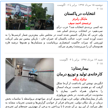
دوشنبه ۱۵ مرداد ۱۳۹۷ برابر با ۰۶ اگوست
۲۰۱۸
انتخابات در پاکستان
مایکل رابرتز
ترجمه‌ی احمد سیف
چه کسی برنده‌ی انتخابات شد؟ حزب «رأی
نمی‌دهیم» در انتخابات برنده‌ی اصلی شد.
ولی حزبی که به‌تازگی تاسیس شده است در مجلس ملی بیش‌ترین شمار کرسی‌ها را به
دست آورده است. حزب عدالت پاکستان که عمران خان – بازیکن پیشین تیم ملی کریکت
(ورزشی که میراث حاکمیت استعماری بریتانیاست و مسلمان‌ها و هندوها درشبه قاره
هندوستان آن را می‌پرستند) رهبری می‌کند.
شنبه ۱۳ مرداد ۱۳۹۷ برابر با ۰۴ اگوست
۲۰۱۸
بیمارستان؛
کارخانه‌ی تولید و توزیع درمان
نیکزاد زنگنه
انگیزه‌ی نوشتن این یادداشت از آن‌جا شکل
گرفت که دو هفته‌ی نخست تیرماه امسال
را به‌عنوان همراه دائمی بیماری با
محدودیت حرکتی شدید، در بخش نورولوژی
یکی از بیمارستان‌های دولتی غرب تهران سپری کردم. مواجهه‌ی بی‌واسطه با مناسبات بخش
درمان در یک مکان دولتی، تجربه‌ای فراتر از خواندن گزارش‌ها و شنیدن تجربیات مشابه به
نظر می‌آمد. از این رو، بر آن شدم تا با پرداختن به برخی از مهم‌ترین جنبه‌های این تجربه‌ی