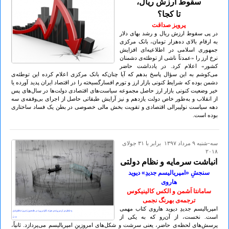
سقوط ارزش ریال،
تا کجا؟
پرویز صداقت
در پی سقوط ارزش ریال و رشد بهای دلار
به ارقام بالای ده‌هزار تومان، بانک مرکزی
جمهوری اسلامی در اطلاعیه‌ای افزایش
نرخ ارز را «عمدتاً ناشی از توطئه‌ی دشمنان
کشور» اعلام کرد. در یادداشت حاضر
می‌کوشم به این سؤال پاسخ بدهم که آیا چنان‌که بانک مرکزی اعلام کرده این توطئه‌ی
دشمن بوده که شرایط کنونی بازار ارز و تورم افسارگسیخته را در اقتصاد ایران پدید آورده یا
خیر وضعیت کنونی بازار ارز حاصل مجموعه سیاست‌های اقتصادی دولت‌ها در سال‌های پس
از انقلاب و به‌طور خاص دولت یازدهم و نیز آرایش طبقاتی حاصل از اجرای بی‌وقفه‌ی سه
دهه سیاست نولیبرالی اقتصادی و تقویت بخش مالی خصوصی در بطن یک فساد ساختاری
بوده است.
سه-شنبه ۹ مرداد ۱۳۹۷ برابر با ۳۱ جولای
۲۰۱۸
انباشت سرمایه و نظام دولتی
سنجشِ «امپریالیسم جدیدِ» دیوید
هاروی
سامانتا اَشمن و الکس کالینیکوس
ترجمه‌ی بهرنگ نجمی
امپریالیسم جدیدِ دیوید هاروی کتاب مهمی
است. نخست، از آن‌رو که به یکی از
پرسش‌های لحظه‌ی حاضر، یعنی سرشت و شکل‌های امروزینِ امپریالیسم می‌پردازد. ثانیاً،