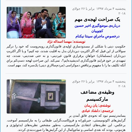
پنجشنبه ۴ مرداد ۱۳۹۷ برابر با ۲۶ جولای
۲۰۱۸
یک صراحت لهجه‌ی مهم
درباره‌ی موضع‌گیریِ اخیر حسین
کچوییان
درخصوصِ ماجرایِ سپنتا نیکنام
نویسنده: مهسا اسداله نژاد
حکومتِ دینی با شکلی از مسدودسازیِ اولیه‌ی قانون‌گذاری روبه‌روست که خود را درگیر
سوالاتی از این قبیل که اگر اکثریتِ دین‌داران بدل به اقلیت شدند، چه کنیم؟ و یا اگر اکثریتِ
دین‌داران (مسلمانان) خواهانِ برقراریِ قانونِ غیردینی- و نه حتی ضددینی- شدند، چه
تمهیدی در خودِ فرایندِ قانون‌گذاری اندیشیده‌ایم؟، نمی‌کند. این صراحتِ لهجه دستِ‌کم برایِ
آنکه تکلیف ما را با مفهومِ پرتناقضِ دموکراسی (مردم‌سالاریِ دینی) یک‌سره کند، مهم است.
پنجشنبه ۴ مرداد ۱۳۹۷ برابر با ۲۶ جولای
۲۰۱۸
وظیفه‌ی مضاعف
مارکسیسم
نوشته‌ی: یان رِمان
ترجمه‌ی: دلشاد عبادی
پسامدرنیسم نبود که نحوه‌ی فائق آمدن بر
گرایش‌های اکونومیستی، جبرباورانه و فروکاست‌گرایی طبقاتی را به مارکسیسم آموخت.
برعکس، این نظریه‌های انتقادی مارکسیستی، به‌طور مشخص نظریه‌های ایدئولوژی و
هژمونی، بودند که نقدی اساسی و تمام‌وکمال از این گرایش‌ها را صورت‌بندی کردند.