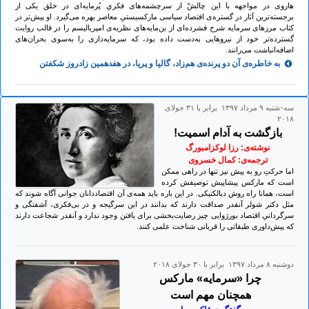
هاروی در مواجهه با این چالشْ از سرچشمه‌های فکریِ پُرمایه‌ای در خلق یکی از
برجسته‌ترین آثار در گستره‌ی اقتصاد سیاسی مارکسیستیِ معاصر بهره می‌گیرد. او پیش‌تر در
کتاب مرزهای سرمایه شرح فشرده‌ای از بن‌مایه‌های نظریه­‌ی امپریالیسم را در قالب روایت
گسترده‌تر خود از نیروهایی به‎‌دست داده بود، که سرمایه‌داری را به‌سوی بحران‌های
اضافه‌انباشت می‌رانند.
به خاطره‌ی آن دو پرنده‌ی هم‌زاد، گالیا و پریا، در هفدهمین زادروز شکفتن
سه-شنبه ۹ مرداد ۱۳۹۷ برابر با ۳۱ جولای
۲۰۱۸
بازگشت به آدام اسمیت!
نوشته‌ی: رزا لوکزامبورگ
ترجمه‌ی: کمال خسروی
اما حرکتِ رو به پیش نیز تنها در راهی ممکن
است که مارکس پیشاپیش توصیفش کرده
است، همانا راه روش دیالکتیکی. در این باره باید همه‌ی آن اقتصاددانان جوانی آگاه شوند که
مثل دکتر شولر آنقدر صداقت دارند که بدانند در این سرگیجه و در بی‌فکری، آشفتگی و
سرگردانیِ اقتصاد بورژوایی چیز رضایت‌بخشی برای یافتن وجود ندارد و آنقدر شجاعت دارند
که پیش‌داوری طبقاتی را قربانی شناخت علمی کنند.
دوشنبه ۸ مرداد ۱۳۹۷ برابر با ۳۰ جولای ۲۰۱۸
چرا «سرمایه» مارکس
همچنان مهم است