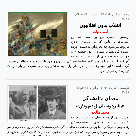
پنجشنبه ۴ مرداد ۱۳۹۷ برابر با ۲۶ جولای
۲۰۱۸
انقلاب بدون انقلابيون
آصف بیات
پرسش اساسي من اين است كه اين
انقلاب‌ها تا جايي كه به آدم‌هاي عادي
مربوط مي‌شود چه تجربه‌اي به دست آورده
است؟ فرو‌دستان شهري، زنان حاشيه‌اي و
جوانان چه تجربه‌اي از انقلاب به دست
آوردند؟ آيا بعد از آنها هيچ تغيير سلسله‌مراتبي بين زن و مرد يا بين فرزند و والدين صورت
گرفته است؟ اين موضوعات شايد در نظر اول مهم به نظر نيايد ولي اهمیت فراوان دارد که
درباره‌شان كاوش شود.
دوشنبه ۱ مرداد ۱۳۹۷ برابر با ۲۳ جولای
۲۰۱۸
معمای مثله‌شدگی
«بشردوستان ژنده‌پوش»
محمد مالجو
امروز بیش از هفتاد سال از نخستین نوبت
انتشار روایت فارسی «بشردوستان
ژنده‌پوش» می‌گذرد اما برخی مختصات مثله‌شدگیِ متنی مستحکم که در روایت فارسی‌اش
نیز، نه به تقصیر مترجم، می‌بینیم، کماکان بازتاب جنبه‌هایی است از شاکله‌ی فکری بخش‌های