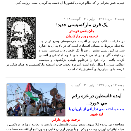
عینی، عمق بحرانی را که نظام درمانی کشور با آن دست به گریبان است، روایت کنم.
جمعه ۱۲ مرداد ۱۳۹۷ برابر با ۰۳ اگوست ۲۰۱۸
یک قرن مارکسیستی جدید!
جان بلامی فوستر
ترجمه روبن مارکاریان
در حقیقت انقلاب جاری در اندیشه مارکسیستی وسیع تر از چند
ملاحظه مربوط به مسائل اقتصادی است که در بالا به آن ها اشاره
شد. مارکس بسی بیشتر از صرفاً یک اقتصاد دان سیاسی است و
درحقیقت آثار او در تمامی عرصه های علوم اجتماعی و انسانی
بازتاب یافته ، راه خود را درعلوم طبیعی بازگشوده و سیاست
انقلابی مدرن را شکل داده است. امروزه تجدید حیات اندیشه مارکسیستی به همان شکل در
عرصه های بسیار زیادی گسترش یافته است.
جمعه ۱۲ مرداد ۱۳۹۷ برابر با ۰۳ اگوست
۲۰۱۸
آينده فلسطين در غزه رقم
مي خورد...
مصاحبه اختصاصي ندا يافي از باوريان با
ليلا شهيد
ترجمه بهروز عارفي
مصاحبهء بي پردهء ليلا شهيد، سفير پيشين فلسطين در پاريس و اتحاديه اروپا در بروکسل با
مجله اينترنتي اوريان بيست و يکم. او با پرهيز از زبان قالبي و بدون تابو از انتفاضه مسالمت