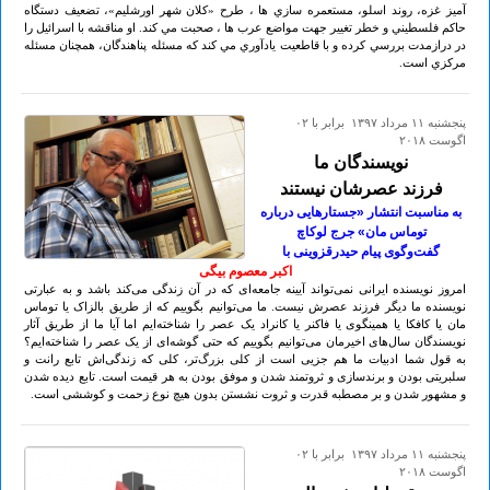
آميز غزه، روند اسلو، مستعمره سازي ها ، طرح «کلان شهر اورشليم»، تضعيف دستگاه
حاکم فلسطيني و خطر تغيير جهت مواضع عرب ها ، صحبت مي کند. او مناقشه با اسرائيل را
در درازمدت بررسي کرده و با قاطعيت يادآوري مي کند که مسئله پناهندگان، همچنان مسئله
مرکزي است.
پنجشنبه ۱۱ مرداد ۱۳۹۷ برابر با ۰۲
اگوست ۲۰۱۸
نویسندگان ما
فرزند عصرشان نیستند
به مناسبت انتشار «جستارهایی درباره
توماس مان» جرج لوکاچ
گفت‌وگوی پیام حیدرقزوینی با
اکبر معصوم‌ بیگی
امروز نویسنده ایرانی نمی‌تواند آیینه جامعه‌ای که در آن زندگی می‌کند باشد و به عبارتی
نویسنده ما دیگر فرزند عصرش نیست. ما می‌توانیم بگوییم که از طریق بالزاک یا توماس
مان یا کافکا یا همینگوی یا فاکنر یا کانراد یک عصر را شناخته‌ایم اما آیا ما از طریق آثار
نویسندگان سال‌های اخیرمان می‌توانیم بگوییم که حتی گوشه‌ای از یک عصر را شناخته‌ایم؟
به قول شما ادبیات ما هم جزیی است از کلی بزرگ‌تر، کلی که زندگی‌اش تابع رانت و
سلبریتی بودن و برندسازی و ثروتمند شدن و موفق بودن به هر قیمت است. تابع دیده شدن
و مشهور شدن و بر مصطبه‌ قدرت و ثروت نشستن بدون هیچ نوع زحمت و کوششی است.
پنجشنبه ۱۱ مرداد ۱۳۹۷ برابر با ۰۲
اگوست ۲۰۱۸