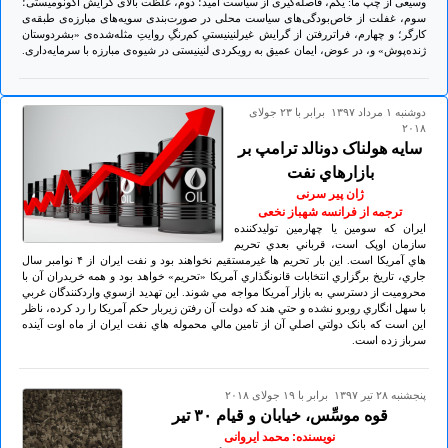
وسیعی از چپ ما: یکم، فاصله‌گیری از سیاست امید؛ دوم، غلظت بالای گرایش اکونومیستی؛
سوم، غفلت از خاص‌بودگی‌های سیاست محلی در صورت‌بندی سویه‌های مبارزه‌ی طبقه‌ی
کارگر؛ و چهارم، فراتررفتن از گرایش غیرلنینیستیِ کم‌رنگِ روایتِ مثله‌شده‌ی «بشردوستان
ژنده‌پوش» و، در عوض، ایمان عمیق به رویکردی لنینیستی در شیوه‌ی مبارزه با سرمایه‌داری.
دوشنبه ۱ مرداد ۱۳۹۷ برابر با ۲۳ جولای
۲۰۱۸
سايه هولناک دونالد ترامپ بر
بازارهاي نفت
ژان پیر سرنی
ترجمه از فرانسه شهباز نخعی
ايران که سومين يا چهارمين توليدکننده
سازمان اوپک است، قرباني بعدي تحريم
هاي آمريکا است. اين بار تحريم ها غيرمستقيم نخواهند بود و نفت ايران از ۴ نوامبر سال
جاري، تاريخ برگزاري انتخابات قانونگذاري آمريکا «تحريم» خواهد بود و همه خريدران آن با
محروميت از دسترسي به بازار آمريکا مواجه مي شوند. اين تهديد ازسوي واردکنندگان غربي
با سهل انگاري روبرو نشده و حتي هند که دولت آن رفتن زيربار حکم آمريکا را رد کرده، ناظر
اين است که بانک دولتي اصلي آن از تامين مالي محموله هاي نفت ايران از ماه اوت آينده
سرباز زده است.
پنجشنبه ۲۸ تير ۱۳۹۷ برابر با ۱۹ جولای ۲۰۱۸
قوه موسِّس، خیابان و قیام ۳٠ تیر
نویسنده: محمد ایروانی