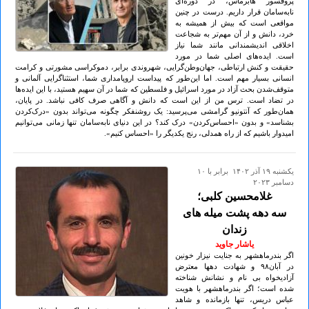
پروفسور هابرماس، در دوره‌ای
نابه‌سامان قرار داریم. درست در چنین
مواقعی است که بیش از همیشه به
خرد، دانش و از آن مهم‌تر به شجاعت
اخلاقی اندیشمندانی مانند شما نیاز
است. ایده‌های اصلی شما در مورد
حقیقت و کنش ارتباطی، جهان‌وطن‌گرایی، شهروندی برابر، دموکراسی مشورتی و کرامت
انسانی بسیار مهم است. اما این‌طور که پیداست اروپامداری شما، استثناگرایی آلمانی و
متوقف‌شدن بحث آزاد در مورد اسرائیل و فلسطین که شما در آن سهیم هستید، با این ایده‌ها
در تضاد است. ترس من از این است که دانش و آگاهی صرف کافی نباشد. در پایان،
همان‌طور که آنتونیو گرامشی می‌پرسید: یک روشنفکر چگونه می‌تواند بدون «درک‌کردن
بشناسد» و بدون «احساس‌کردن» درک کند؟ در این دنیای نابه‌سامان تنها زمانی می‌توانیم
امیدوار باشیم که از راه همدلی، رنج یکدیگر را «احساس کنیم».
يكشنبه ۱۹ آذر ۱۴۰۲ برابر با ۱۰
دسامبر ۲۰۲۳
غلامحسین کلبی؛
سه دهه پشت میله های
زندان
یاشار جاوید
اگر بندرماهشهر به جنایت نیزار خونین
در آبان۹۸ و شهادت دهها معترض
آزادیخواه بی نام و نشانش شناخته
شده است؛ اگر بندرماهشهر با هویت
عباس دریس، تنها بازمانده و شاهد