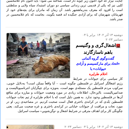
جنایت نیزار که خود اکنون زیر چوبه دار است، شناخته می شود؛ باید اکنون نام غلامحسین
کلبی نیز که یکی از قدیمی ترین زندانی سیاسی دو دوران استبداد سیاه ولایی و سلطنتی
است را افزود که معرف بندرماهشهر باشد. آن زمان که مادران برای بچه‌های خود از
قهرمانان شهرشان که برای آزادی جنگیده اند قصه بگویند، بجاست که نام غلامحسین در
صدر باشد.
دوشنبه ۱۳ آذر ۱۴۰۲ برابر با ۰۴
دسامبر ۲۰۲۳
اشغال‌گری و وگنیسم
باهم ناسازگارند
گفت‌وگوی گروه آلمانی
«اتحاد برای مارکسیسم و آزادی
حیوانات» با
احلام طرایره
کار سیاسی برای حیوانات در شرایط
رژیم اشغالگر اسرائیل در فلسطین چگونه است – آیا واقعاً ممکن است؟ به‌دلایل خوبی،
سرکوب مردم فلسطین یک مسئله‌ی مهم است، به‌ویژه برای چپگرایان انترناسیونالیست و
ضد‌امپریالیست. با‌این‌حال، اطلاعات زیادی در مورد وضعیت حیوانات و مبارزه برای منافع
آن‌ها در فلسطین وجود ندارد. به همین دلیل است که با احلام طرایره از تیم نجات حیوانات
فلسطین بَلَدی که در کرانه‌ی باختری فعال است صحبت کردیم. در مصاحبه‌ی زیر، او در
مورد نجات و مراقبت از حیوانات خیابانی در کرانه‌ی باختری و غزه صحبت می‌کند، یعنی
چگونگی کار برای اهداف مترقی در شرایط اشغال و «وگن‌شوییِ» سیاست اسرائیل.
دوشنبه ۱۳ آذر ۱۴۰۲ برابر با ۰۴ دسامبر ۲۰۲۳