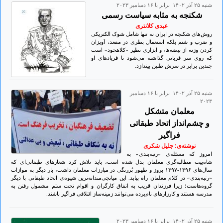
شنبه ۲۵ آذر ۱۴۰۲ برابر با ۱۶ دسامبر ۲۰۲۳
شکنجه به مثابه سیاست رسمی
عبدی کلانتری
روش‌های شکنجه در ایران نه تنها شامل شوک الکتریکی
و ضرب و شتم بلکه استعمال بطری در مقعد، آویزان
کردن وزنه از بیضه‌ها، و ابزاری نظیر «کلاهخود» است
که روی سر قربانی گذاشته می‌شود تا فریادهای او
چندین برابر در سرش طنین بیندازد.
شنبه ۲۵ آذر ۱۴۰۲ برابر با ۱۶ دسامبر
۲۰۲۳
معلمان متشکل
و چشم‌انداز اتحاد طبقاتی
فراگیر
نوشته‌ی: جلیل شکری
امروز که مسئله‌ی «رتبه‌بندی» به
شاه‌بیت مطالبه‌گری معلمان بدل شده است، باید تلاش کرد شعارهای طبقاتی‌ای که
سال‌های ۱۳۹۶-۱۳۹۷ بروز و ظهور پُررنگی در مبارزات معلمان داشت، بار دیگر به موازات
«رتبه‌بندی» در کلام معلمان راه بیابد. این میانجی‌مندانه‌ترین شیوه‌ی اتحاد طبقاتی با دیگر
گروه‌هاست؛ زیرا فرزندان قریب به اتفاق کارگران و اقوام تحت ستم مشمول رفتن به
مدرسه هستند و کارزارهای نام‌برده می‌توانند زمینه‌ساز ائتلافی فراگیر باشند.
شنبه ۲۵ آذر ۱۴۰۲ برابر با ۱۶ دسامبر ۲۰۲۳