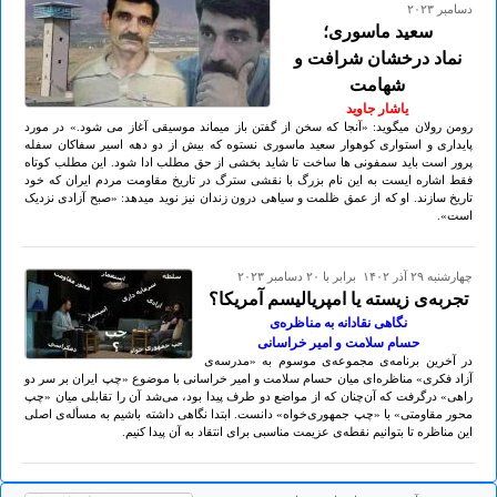
دسامبر ۲۰۲۳
سعید ماسوری؛
نماد درخشان شرافت و
شهامت
یاشار جاوید
رومن رولان میگوید: «آنجا که سخن از گفتن باز میماند موسیقی آغاز می شود.» در مورد
پایداری و استواری کوهوار سعید ماسوری نستوه که بیش از دو دهه اسیر سفاکان سفله
پرور است باید سمفونی ها ساخت تا شاید بخشی از حق مطلب ادا شود. این مطلب کوتاه
فقط اشاره ایست به این نام بزرگ با نقشی سترگ در تاریخ مقاومت مردم ایران که خود
تاریخ سازند. او که از عمق ظلمت و سیاهی درون زندان نیز نوید میدهد: «صبح آزادی نزدیک
است».
چهارشنبه ۲۹ آذر ۱۴۰۲ برابر با ۲۰ دسامبر ۲۰۲۳
تجربه‌ی زیسته یا امپریالیسم آمریکا؟
نگاهی نقادانه به مناظره‌ی
حسام سلامت و امیر خراسانی
در آخرین برنامه‌ی مجموعه‌ی موسوم به «مدرسه‌ی
آزاد فکری» مناظره‌ای میان حسام سلامت و امیر خراسانی با موضوع «چپ ایران بر سر دو
راهی» درگرفت که آن‌چنان که از مواضع دو طرف پیدا بود، می‌شد آن را تقابلی میان «چپ
محور مقاومتی» با «چپ جمهوری‌خواه» دانست. ابتدا نگاهی داشته باشیم به مسأله‌ی اصلی
این مناظره تا بتوانیم نقطه‌ی عزیمت مناسبی برای انتقاد به آن پیدا کنیم.