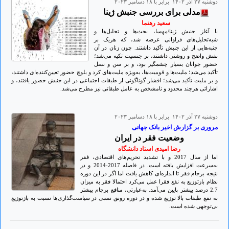
دوشنبه ۲۷ آذر ۱۴۰۲ برابر با ۱۸ دسامبر ۲۰۲۳
مدلی برای بررسی جنبش ژینا
سعید رهنما
با آغاز جنبش ژینا/مهسا، بحث‌ها و تحلیل‌ها و
شبه‌تحلیل‌های فراوانی عرضه شد، که هریک بر
جنبه‌هایی از این جنبش تأکید داشتند. چون زنان در آن
نقش واضح و روشنی داشتند، بر جنسیت تکیه می‌شد؛
حضور جوانان بسیار چشمگیر بود، و بر سن و نسل
تأکید می‌شد؛ ملیت‌ها و قومیت‌ها، به‌ویژه ملیت‌های کرد و بلوچ حضور تعیین‌کننده‌ای داشتند،
و بر ملیت تأکید می‌شد؛ اقشار گوناگونی از طبقات اجتماعی در این جنبش حضور یافتند، و
اشاراتی هرچند محدود و نامشخص به عامل طبقاتی نیز مطرح می‌شد.
دوشنبه ۲۷ آذر ۱۴۰۲ برابر با ۱۸ دسامبر ۲۰۲۳
مروری بر گزارش اخیر بانک جهانی
وضعیت فقر در ایران
رضا امیدی استاد دانشگاه
اما از سال 2017 و با تشدید تحریم‌های اقتصادی، فقر
به‌سرعت افزایش یافته است. در فاصله 2017-2014 و در
نتیجه برجام فقر تا اندازه‌ای کاهش یافت اما اگر در این دوره
نظام بازتوزیع به نفع فقرا عمل می‌کرد احتمالا فقر به میزان
2.7 درصد بیشتر پایین می‌آمد. به‌عبارتی، منافع برجام بیشتر
به نفع طبقات بالا توزیع شده و در دوره رونق نسبی در سیاست‌گذاری‌ها نسبت به بازتوزیع
بی‌توجهی شده است.