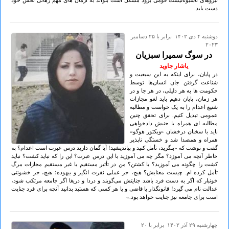
نیروهای ناسیونالیست قومی برود مشکل است بتواند به آرمان های مهم رهائی بخش خود
دست یابد.
دوشنبه ۴ دی ۱۴۰۲ برابر با ۲۵ دسامبر
۲۰۲۳
در سوگ سمیرا سبزیان
یاشار جاوید
در پایان، برای اینکه به این سبعیت و
شناعت گرفتن جان انسان‌ها توسط
حکومت ها به هر دلیلی، در هر جا و در
هر زمان، پایان دهیم باید لغو مجازات
شنیع اعدام را به یک خواست و مطالبه
عمومی تبدیل کنیم. برای تحقق چنین
مطالبه ای همراه با جنبش دادخواهی
باید با سخنان درخشان «ویکتور هوگو»
همراه و همصدا شد و خستگی ناپذیر
گفت و نوشت که «بنگرید، تأمل کنید و بیاندیشید! آیا گمان دارید درس عبرت است اعدام؟ به
خاطر آنچه می آموزد؟ مگر چه می آموزید با این درس عبرت؟ این را که نباید کشت؟ نباید
کشت را چگونه می آموزید؟ با کشتن؟ من در تأثیر مستقیم یا غیر مستقیم مجازات مرگ
تأمل کرده ام. چیست معنایش؟ هیچ، جز عملی نفرت انگیز و بیهوده؛ هیچ، جز خشونتی
خونبار که اگر به دست فرد باشد جنایتش می‌گویند و دردا و دریغا اگر جامعه مرتکب شود،
عدالت نام می گیرد! قانونگذار یا قاضی و یا هر کسی که هستید بدانید آنچه برای فرد جنایت
است برای جامعه نیز جنایت خواهد بود.»
چهارشنبه ۲۹ آذر ۱۴۰۲ برابر با ۲۰