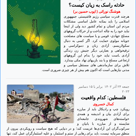
حادثه راسک به زیان کیست؟
هوشنگ نورائی ( ایوب حسین بر)
هرچند قدرت سیاسی رژیم فاشیستی جمههوری
اسلامی را باید بمثابه عامل اساسی مشکلات
مردم این استان و تمام کشور دید ولی از اینجا
نباید خود را به چاله انداخت و از حرکات گروههای
مسلح جهادی- قومی و یا سیاست های مصلحت
جویانه مولوی حمایت کرد. اگر کسی به دنبال
سکولاریسم، آزادی زنان و دموکراسی و
ترقیخواهی و بعبارتی دیگر جنبش زن زندگی
آزادی ـاست نباید خود را بدام این گروههای
ارتجاعی مسلح و یا بند بازیـهای نهاد مکی بیندازد.
تلاش برای سازماندهی های مستقل سیاسی و
مدنی نیازهایی است که اکنون هم بیش از هر چیزی ضروری است.
جمعه ۲۴ آذر ۱۴۰۲ برابر با ۱۵ دسامبر
۲۰۲۳
فلسطین: کدام واقعیت
کمال خسروی
رویکرد چپ و رادیکال باید از مبارزه
برای آزادی بیان و اندیشه و همه‌ی
خواسته‌های شهروندی جامعه‌ای
شایسته و از مبارزه با بانیان و
سرکوب‌گران این آزادی‌ها عزیمت کند؛ و در دنیایی که هیچ سیاست و رویکردی بیرون از
منطق سرمایه نیست، باید برای رهایی از ستم و استثمار، و علیه استثمارگران عمل کند، تنها