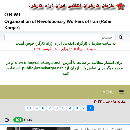
O.R.W.I
Organization of Revolutionary Workers of Iran (Rahe
Kargar)
به سايت سازمان کارگران انقلابی ايران (راه کارگر) خوش آمديد.
شنبه ۱۷ مرداد ۱۴۰۵ برابر با ۰۸ اگوست ۲۰۲۶
برای انتشار مطالب در سايت با آدرس
orwi-info@rahekargar.net
و در
موارد ديگر برای تماس با سازمان از;
public@rahekargar.net
استفاده
کنید!
MENU
مقاله ها - سال ۲٠۲۳
10
9
8
7
6
5
4
3
2
1
تعداد
191
يكشنبه ۱۷ دی ۱۴۰۲ برابر با ۰۷ ژانويه