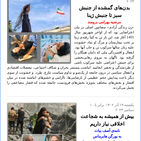
۲۰۲۳
بدن‌های گمشده از جنبش
سبز تا جنبش ژینا
مرضیه بهرامی برومند
«زن زندگی آزادی» مضامین اصلی در بیان
اعتراضاتی بود که از اواخر شهریور سال
1401 آغاز شد. این بار تن به کما رفته‌ی ژینا
بر تخت بیمارستان و مرگ او نماد خشونت
علیه زنان سالها سرکوب تن و جان آنها بود.
انفعال و افسردگی ملی که دامان همگان را
گرفته بود ناگهان به نیروی رهایی‌بخشی
برای جنبش اعتراضی علیه سرکوب ناشی
از طردشدگی و تحقیر انجامید. انباشت مستمر بحران و‌ شکاف اجتماعی، معضلات اقتصادی
و انفعال سیاسی در درون جامعه از یک‌سو و تداوم سیاست تنازع، طرد، و خشونت از سوی
دیگر باعث پیدایش حجم عظیمی از نارضایتی‌ها، ناآرامی و خشم‌های انباشته شده در میان
اقشار و بخش‌های مختلف به‌ویژه بخش‌های فرودست جامعه شده که فشار مضاعفی را
تحمل می‌کردند.
يكشنبه ۱۹ آذر ۱۴۰۲ برابر با ۱۰
دسامبر ۲۰۲۳
بیش از همیشه به شجاعت
اخلاقی نیاز داریم
نامه‌ی آصف بیات
به یورگن هابرماس