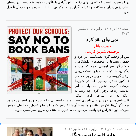
در این‌صورت است که کسی برای دفاع از این آزادی‌ها ناگزیر نخواهد شد دست در دستان
بانیان رژیم زندان و شکنجه و اعدام بگذارد و به نوکر بی ــ یا با ــ جیره و مواجبِ آن‌ها بدل
شود
جمعه ۲۴ آذر ۱۴۰۲ برابر با ۱۵ دسامبر
۲۰۲۳
نمی‌توان نقد کرد
جودیت باتلر
ترجمه‌ی شیرین کریمی
پس از وحشی‌گری نسل‌کشی در غزه و
خفقانِ بحث‌ها در محیط‌های دانشگاهی،
حالا دیگر هیچ اهمیتی ندارد که من، و
دیگران، با تمام جنبه‌های استدلال‌های
برخی گروه‌های دانشجویی در پی حمله‌ی
۷ اکتبر همدل نیستیم. اما در شرایط
تاریخی کنونی دشوار می‌توان با این
اندیشه ارتباط برقرار کرد، چه رسد به
آن‌که به آن اعتراض کرد. زندگی‌
فلسطینی‌ها در غزه در حال نابودی است، و هر فلسطینی علیه این نابودی اعتراض خواهد
کرد. اگر آن‌ها اعتراض کنند، و ما هم با آن‌ها اعتراض کنیم، این ما را تبدیل به حامیانِ حماس
نمی‌کند. این اعتراض تنها باعث می‌شود که ما تبدیل به منتقدان صریح نسل‌کُشی شویم.
سه-شنبه ۲۱ آذر ۱۴۰۲ برابر با ۱۲ دسامبر ۲۰۲۳
علیه قانون لعنتیِ جنگل