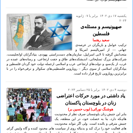
يكشنبه ۱۷ دی ۱۴۰۲ برابر با ۰۷ ژانويه
۲۰۲۴
صهیونیسم و مسئله‌ی
فلسطین
سعید رهنما
ترکیب عوامل و بازیگران در عرصه‌ی
جهانی — از امپریالیسم‌ امریکا و
متحدانش گرفته تا لابی ‌اسراییل، سازمان‌های دست‌راستی یهودی، بنیاد‌گرایان اوانجلیست،
شرکت‌های بزرگ تسلیحاتی، اندیشکده‌های طاق و جفت ارتجاعی، و رسانه‌های عمده در
غرب، از یک‌سو، و دولت‌های ارتجاعی عرب و اسلامی ازجمله دولت خود گردان فلسطین و
بنیاد‌گرایان اسلامی از سوی دیگر – رویارویی فلسطینی‌های سکولار و ترقی‌خواه را در نا
برابر‌ترین رویارویی تاریخ قرار داده است.
دوشنبه ۴ دی ۱۴۰۲ برابر با ۲۵ دسامبر ۲۰۲۳
یاد داشتی در مورد حرکات اعتراضی
زنان در بلوچستان پاکستان
هوشنگ نورائی( ایوب حسین بر)
بنابر این جنبش زنان بلوچستان صرف نظر از محدودیت
هائیـکه دارد، بنا به خصلت خود، در این منطقه، یک
جنبش مترقی و بالنده است. ولی اگر نتواند محدودیت
های فعالیت خود را درک کند و بدنباله روی از سیاست های محدود کننده و گاه واپس گرای