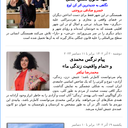
نگاهی به جدیدترین اثر کن لوچ
خسرو صادقی بروجنی
همبستگی در این شهر فقط برای دست انداختن دیگران
در فضای واقعی و مجازی و نفرت‌پراکنی علیه
«دیگری» معنا می‌یابد. تی‌جی و امثال او در این شهر
اقلیتی هستند که به خودشان آمده‌اند و رؤیای شهر و
دنیای دیگری را در سر می‌پرورانند. «تی‌جی» و «یارا» تلاش می‌کنند همبستگی انسانی در
سطح بین‌المللی را علیه قانون جنگلی به‌کار گیرند که به آن‌ها تحمیل شده است
دوشنبه ۲۰ آذر ۱۴۰۲ برابر با ۱۱ دسامبر ۲۰۲۳
پیام نرگس محمدی
و «تمام واقعیت زندگی ما»
محمدرضا نیکفر
پیام می‌توانست کامل‌تر باشد؛ جنبش «زن، زندگی،
آزادی» تنوع و کثرتی را که یک شاخص اساسی جامعه‌ی
ایران است، به شکلی چشمگیر به نمایش گذاشت.
دیگر کافی نیست صحبت از مردم به طور کلی، بدون
ذکر گوناگونی آنچه ذاتی پهنه‌ی "زندگی" آنان است و آزادی را به خاطر ابراز وجود آزادانه در
همه‌ی شکل‌های آن می‌خواهند. پیام نرگس محمدی می‌توانست کامل‌تر باشد، بیانیه‌ی این
دوره‌ی ما باشد، اگر در آن به طور مشخص به کردستان و بلوچستان به عنوان دو کانون
عمده‌ی جنبش اشاره می‌شد.
يكشنبه ۱۹ آذر ۱۴۰۲ برابر با ۱۰ دسامبر