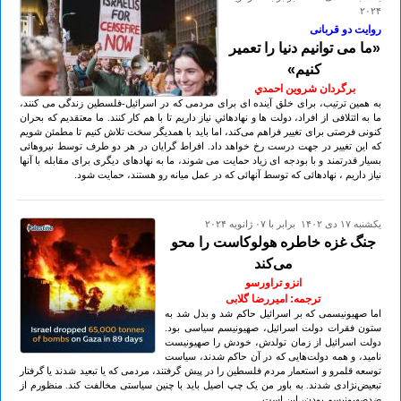
۲۰۲۴
روایت دو قربانی
«ما می توانیم دنیا را تعمیر
کنیم»
برگردان شروين احمدي
به همین ترتیب، برای خلق آینده ای برای مردمی که در اسرائیل-فلسطین زندگی می کنند،
ما به ائتلافی از افراد، دولت ها و نهادهائي نیاز داریم تا با هم کار کنند. ما معتقدیم که بحران
کنونی فرصتی برای تغییر فراهم می‌کند، اما باید با همدیگر سخت تلاش کنیم تا مطمئن شویم
که این تغییر در جهت درست رخ خواهد داد. افراط گرایان در هر دو طرف توسط نیروهائی
بسیار قدرتمند و با بودجه ای زیاد حمایت می شوند، ما به نهادهای دیگری برای مقابله با آنها
نیاز داریم ، نهادهائی که توسط آنهائی که در عمل میانه رو هستند، حمایت شود.
يكشنبه ۱۷ دی ۱۴۰۲ برابر با ۰۷ ژانويه ۲۰۲۴
جنگ غزه خاطره هولوکاست را محو
می‌کند
انزو تراورسو
ترجمه: امیررضا گلابی
اما صهیونیسمی که بر اسرائیل حاکم شد و بدل شد به
ستون فقرات دولت اسرائیل، صهیونیسم سیاسی بود.
دولت اسرائیل از زمان تولدش، خودش را صهیونیست
نامید، و همه دولت‌هایی که در آن حاکم شدند، سیاست
توسعه قلمرو و استعمار مردم فلسطین را در پیش گرفتند، مردمی که یا تبعید شدند یا گرفتار
تبعیض‌نژادی شدند. به باور من یک چپ اصیل باید با چنین سیاستی مخالفت کند. منظورم از
ضدصهیونیسم بودن، این است.