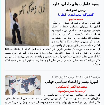
بسیج عاملیت­ های داخلی، علیه
زمین سوخته
گفت‌وگوی مجله اینترتی انکار با
محمد مالجو
اگر کسانی مدعی باشند که جنبش زن زندگی
آزادی را می‌توان به‌تمامی فقط با تحلیل
طبقاتی توضیح داد، به گمان من مبادرت به
تحلیل طبقاتی نکرده‌اند، بلکه در دام تقلیل
طبقاتی افتاده‌اند. به این معنا که، طبقه به
عنوان یک مفهوم، حجاب دیدگان آنها شده و
امکان شناخت بخش قابل توجهی از واقعیت را
از دست داده‌اند. روی دیگر سکه را بگویم. اگر کسانی مدعی باشند که تحلیل طبقاتی مطلقا
پرتویی بر هیچ جزئی از جنبش اعتراضی سال 1401 نمی‌اندازد، آنها نیز به واسطه
کنارگذاشتن تحلیل طبقاتی عملاً خود را از فهم بخشی از واقعیت محروم می‌کنند. بنابراین من
فکر می‌کنم که هم تحلیل طبقاتی و هم سایر انواع تحلیل‌ها به فهم این اعتراضات کمک
می‌کنند.
دوشنبه ۲۲ خرداد ۱۴۰۲ برابر با ۱۲ ژوئن ۲۰۲۳
امپریالیسم و اقتصاد سیاسی جهانی
نوشته‌ی: آلکس کالینیکوس
ترجمه‌ی: حسن مرتضوی
این سخن که مفاهیم امپراتوری و امپریالیسم در
سال‌های نخست سده‌ی بیست‌ویکم از نوزایی برخوردار شده‌اند، سخنی است کلیشه‌ای.
دلایل اصلی این امر البته تفوق جهانی ایالات متحد و خودستایی دولت بوشْ در به رخ کشیدن