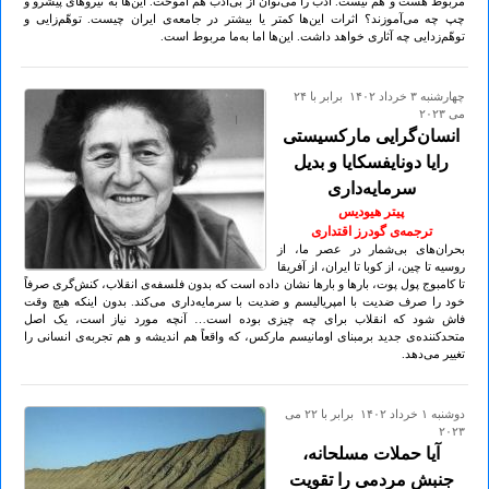
مربوط هست و هم نیست. ادب را می‌توان از بی‌ادب هم آموخت. این‌ها به نیروهای پیشرو و
چپ چه می‌آموزند؟ اثرات این‌ها کمتر یا بیشتر در جامعه‌ی ایران چیست. توهّم‌زایی و
توهّم‌زدایی چه آثاری خواهد داشت. این‌ها اما به‌ما مربوط است.
چهارشنبه ۳ خرداد ۱۴۰۲ برابر با ۲۴
می ۲۰۲۳
انسان‌گرایی مارکسیستی
رایا دونایفسکایا و بدیل
سرمایه‌داری
پیتر هیودیس
ترجمه‌ی گودرز اقتداری
بحران‌های بی‌شمار در عصر ما، از
روسیه تا چین، از کوبا تا ایران، از آفریقا
تا کامبوج پول پوت، بارها و بارها نشان داده است که بدون فلسفه‌ی انقلاب، کنش‌گری صرفاً
خود را صرف ضدیت با امپریالیسم و ضدیت با سرمایه‌داری می‌کند. بدون اینکه هیچ وقت
فاش شود که انقلاب برای چه چیزی بوده است… آنچه مورد نیاز است، یک اصل
متحدکننده‌ی جدید برمبنای اومانیسم مارکس، که واقعاً هم اندیشه و هم تجربه‌ی انسانی را
تغییر می‌دهد.
دوشنبه ۱ خرداد ۱۴۰۲ برابر با ۲۲ می
۲۰۲۳
آیا حملات مسلحانه،
جنبش مردمی را تقویت