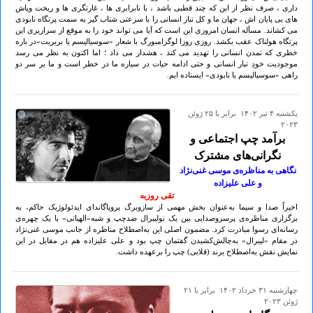
داری ، صرف نظر از این که چند قطبی باشد ، با نابرابری ها ، غارتگری ها و ریخت وپاش
های بی پایان اش ، جهان ما و کل تبار انسانی را با سرعتی شتاب گیر به سمت پرتگاه نابودی
می کشاند. مسأله انسان امروزی این است که آیا می تواند خود را به موقع از سرازیری این
پرتگاه هولناک عقب بکشد. روزی روزا لوگزامبورگ با شعار «سوسیالیسم یا بربریت»در باره
خطری که تمدن انسانی را تهدید می کند ، هشدار می داد ؛ اما اکنون به نظر می رسد
موجودیت خودِ تبار انسانی و حتی ادامه حیات در سیاره ما در خطر است و ما بر سر دو
راهی «سوسیالیسم یا نابودی» ایستاده ایم.
يكشنبه ۴ تير ۱۴۰۲ برابر با ۲۵ ژوئن
۲۰۲۳
برآمد چپ اجتماعی و
نگرانی‌های مشترک
نگاهی به مناظره‌ی موسی غنی‌نژاد
و علی علیزاده
تقی روزبه
اخیراً صدا و سیما به‌عنوان بخش مهمی از سازوبرگ پروپاگاندای ایدئولوژیک حاکم، به
برگزاری مناظره‌ی پرسروصدایی بین یک نولیبرال ضدچپ و شبه‌«الهیاتی» با یک چهره‌ی
رسانه‌ای رسوا مبادرت کرد. مضمون اصلی این به‌اصطلاح مناظره از جانب موسی غنی‌نژاد
در مقام «لیبرال» به‌چالش‌کشیدن گفتمان چپ بود و علی علیزاده هم در مقابل در این
نمایش نقش به‌اصطلاح برند (قلابی) چپ را بر‌عهده داشت.
چهارشنبه ۳۱ خرداد ۱۴۰۲ برابر با ۲۱
ژوئن ۲۰۲۳