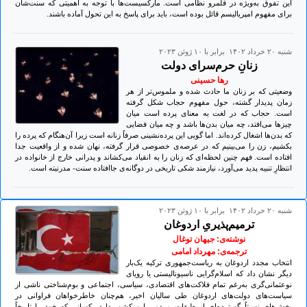
این تفوق به‌ویژه در قلمرو نظامی است. مارکسیست‌ها با توجه به اهمیتی که سنت‌شان
برای مفهوم امپریالیسم قائل بوده است، باید برای پاسخ به این تحول آماده باشند.
شنبه ۲۰ خرداد ۱۴۰۲ برابر با ۱۰ ژوئن ۲۰۲۳
زنانِ حرم‌سرای دولت
رها حسینی
وضعیتی که بر زنان ما حادث شده و ملموس‌تر از هر
زمان پدیدار گشته، حول مفهوم حجاب شکل گرفته
است. حجاب که در لغت به معنای پرده است میان
چیزها می‌افتد، چه میان بدن‌ها باشد و چه میان فضایی
که بدن‌ها اشغال کرده‌اند. اما گویی این پرده‌نشینی صرفاً زنانه است زیرا آن‌هنگام که پرده را
بکشیم، زن را می‌بینیم که در عرصه‌ی خصوصی قرار گرفته، نهان شده و از واقعیت جدا
افتاده است. فهم چنین لحظه‌ای که زنان را به انقیاد می‌کشاند و پدرانی خارج از خانواده در
انتظارِ تنبیه پدید می‌آورد، نیازمند شکی تاریخی در دوگانه‌ی جاافتاده سنت- مدرنیته است.
شنبه ۲۰ خرداد ۱۴۰۲ برابر با ۱۰ ژوئن ۲۰۲۳
ترمیم‌پذیریِ اردوغان
نوشته‌ی: جیهان توغال
ترجمه‌ی: مهرداد امامی
انتخاب مجدد اردوغان به ریاست‌جمهوری ترکیه یک‌بار
دیگر نشان داد که اسلام‌گرایی ناسیونالیستی یا رویای
نوعثمانی‌گری به‌رغم تمام فلاکت‌های اقتصادی، سیاسی، اجتماعی و بوم‌شناختی ناشی از
سیاست‌های دولت‌های اردوغان طی سالیان اخیر، هم‌چنان خاطرخواهان فراوانی در
بخش‌های نسبتاً گسترده‌ای از طبقات مردمی این کشور دارد، کسانی که خود را تاریخاً