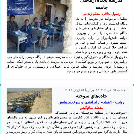
مدرسه پایگاه ارتباطی
جامعه
رسول بداقی- معلم زندانی
معلمان می‌توانند هر مدرسه را به یک
پایگاه اندیشه‌ورزی و کمک‌رسانی تبدیل
نمایند تا در دوران فشارهای امنیتی یا در
هنگام خلا قدرت یا پس از پیروزی،
بتوانند دانش‌آموزان را برای برقراری
امنیت شهری راهنمایی کنند و حتی در
شرایط خلا قدرت که امکان کمبود یا
قطع نیازمندی‌های روزمره مردم یا قطع
حقوق بازنشستگان و حقوق‌بگیران نیز هست، مدرسه می‌تواند پایگاه مهمی برای طراحی،
برنامه‌ریزی، جمع‌آوری و توزیع کمک‌های مردمی به نیازمندان باشد. پایان سخن اینکه اصالت
و ریشه‌دار بودن مدرسه و معلم ضامن ثبات اجتماعی و ریسمانی برای جلوگیری از
گسست‌های اجتماعی و هرج و مرج خواهد بود.
پنجشنبه ۲۵ خرداد ۱۴۰۲ برابر با ۱۵ ژوئن ۲۰۲۳
جاده‌هاي سوخته
روايت «اعتماد» از ايرانشهر و سوخت‌برهايش
بنفشه سام‌گيس
«سوخت‌برها» در منطقه بلوچستان، مرداني هستند كه
هفته‌اي يك يا دو بار، 500 يا 600 كيلومتر در مسيرهاي ناامن و كور منتهي به مرز پاكستان
مي‌رانند كه 2600 ليتر گازوييل بار زده بر كول نيسان‌شان را به دلالان پاكستاني بفروشند. هر
نيسان سوخت‌كش، دو سرنشين دارد؛ سوخت‌بر و شاگردش. اغلب سوخت‌برها كمتر از 30
سال دارند. شاگرد سوخت‌برها، نوجواناني هستند كه پاي شان به پدال گاز و ترمز نمي‌رسد و