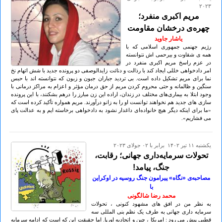
۲۰۲۳
مریم اکبری منفرد؛
چهره‌ی درخشان مقاومت
یاشار جاوید
رژیم جهنمی جمهوری اسلامی که با
همه ی شقاوت و بیرحمی اش نتوانسته
در عزم راسخ مریم اکبری منفرد در
امر دادخواهی خللی ایجاد کند با رذالت و دنائت زایدالوصفی دو پرونده جدید با شش اتهام نخ
نما برای مریم تشکیل داده است. بی تردید جباران جبون و زبون که نتوانسته اند با حبس
سنگین و ظالمانه و حتی محروم کردن مریم از حق درمان مؤثر و اعزام به مراکز درمانی با
وجود ابتلا به بیماری‌های مختلف در زندان، اراده این زن مبارز را درهم بشکنند، با این پرونده
سازی های جدید هم نخواهند توانست او را به زانو درآورند. مریم همواره تأکید کرده است که
«ما برای اینکه دیگر هیچ خانواده‌ای داغدار نشود به دادخواهی برخاسته ایم و به عدالت پای
می فشاریم».
يكشنبه ۱۱ تير ۱۴۰۲ برابر با ۰۲ جولای ۲۰۲۳
تحولات سرمایه‌داری جهانی؛ رقابت،
جنگ، پیامد!
مصاحبه‌ی «نگاه» پیرامون جنگ روسیه در اوکراین
با
محمد رضا شالگونی
به نظر من در افق های مشهود کنونی ، تحولات
سرمایه داری جهانی به طرف یک نظم بنی المللی سه
قطبی پیش می رود : امریکا ، چین و اتحادیه اورپا. اما حقیقت این که است که ادامه سرمایه