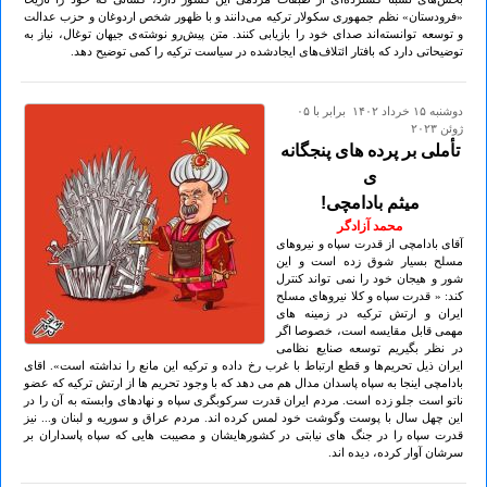
«فرودستان» نظم جمهوری سکولار ترکیه می‌دانند و با ظهور شخص اردوغان و حزب عدالت
و توسعه توانسته‌اند صدای خود را بازیابی کنند. متن پیش‌رو نوشته‌ی جیهان توغال، نیاز به
توضیحاتی دارد که بافتار ائتلاف‌های ایجادشده در سیاست ترکیه را کمی توضیح دهد.
دوشنبه ۱۵ خرداد ۱۴۰۲ برابر با ۰۵
ژوئن ۲۰۲۳
تأملی بر پرده های پنجگانه
ی
میثم بادامچی!
محمد آزادگر
آقای بادامچی از قدرت سپاه و نیروهای
مسلح بسیار شوق زده است و این
شور و هیجان خود را نمی تواند کنترل
کند: « قدرت سپاه و کلا نیروهای مسلح
ایران و ارتش ترکیه در زمینه های
مهمی قابل مقایسه است، خصوصا اگر
در نظر بگیریم توسعه صنایع نظامی
ایران ذیل تحریم‌ها و قطع ارتباط با غرب رخ داده و ترکیه این مانع را نداشته است». اقای
بادامچی اینجا به سپاه پاسدان مدال هم می دهد که با وجود تحریم ها از ارتش ترکیه که عضو
ناتو است جلو زده است. مردم ایران قدرت سرکوبگری سپاه و نهادهای وابسته به آن را در
این چهل سال با پوست وگوشت خود لمس کرده اند. مردم عراق و سوریه و لبنان و... نیز
قدرت سپاه را در جنگ های نیابتی در کشورهایشان و مصیبت هایی که سپاه پاسداران بر
سرشان آوار کرده، دیده اند.