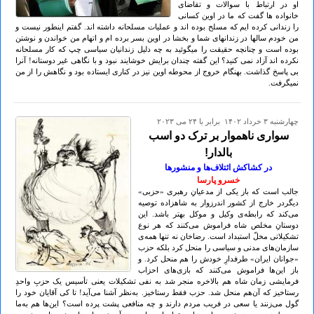
او در ارتباط با سوالات و تقاضای
خانواده ها گفت که ما در اوین کسانی
را زندانی کرده ایم که مسلح بوده اند و عملیات مسلحانه داشته اند. گفتم اینطور نیست و
من خودم سالها در زندانهای شما و بخشا در اوین بسر برده ام و اتهام من خواندن و نوشتن
بوده است و چنانچه حقیقت را میگوئید به چه دلیل زندانیان سیاسی چپ که کار مسلحانه
نکرده اند آزاد نمی کنید؟ این گفته چندان برایش خوشایند نبود و با نگاهی غیر دوستانه! آنرا
بی پاسخ گذاشت. بهنگام خروج از محوطه اوین نیز در کناری ایستاده بود و نگاهش را از من
نمیگرفت.
چهارشنبه ۳ خرداد ۱۴۰۲ برابر با ۲۴ می ۲۰۲۳
سواری ناهموار بر ترک دو اسب
بالدار!
در کشاکش ائتلاف‌ها و منشورها
خسرو پارسا
جالب است که باز یکی از مدعیانِ رهبری «حزبی»
دیگردر خارج از کشور اندرزوار به شاهزاده توصیه
می‌کند که رابطه‌ی وکیل و موکل بهتر باشد. این
دوستانِ مخلص شاه فراموش می‌کنند که هر نوع
تشکیلاتی مخلّ استبداد است. رضاخان نه تنها همه‌ی
سازمان‌های مدنی و سیاسی را منحل کرد بلکه حزب
«جوانان ایران» طرفدارِ خودش را هم منحل کرد. و
باز این‌ها فراموش می‌کنند که بازی‌های احزاب
فرمایشی زمان شاه هم بالاخره منجر شد به نفی تشکیلات یعنی تأسیس یک حزبِ واحدِ
رستاخیز که آن‌هم منحل شد. حزب فقط رستاخیز. به‌نظر آشنا می‌آید! تا کی آقایان خود را
گول می‌زنند یا سعی در فریب مردم دارند و چه منافعی پشت پرده است؟ این‌ها هم به‌ما