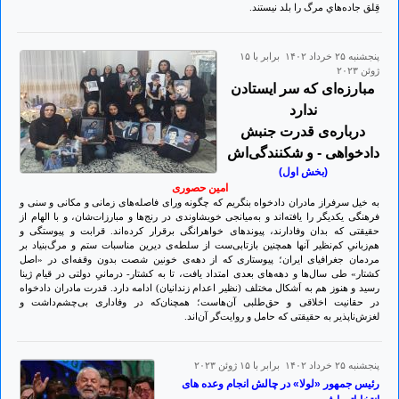
قِلق جاده‌هاي مرگ را بلد نيستند.
پنجشنبه ۲۵ خرداد ۱۴۰۲ برابر با ۱۵
ژوئن ۲۰۲۳
مبارزه‌ای که سر ایستادن
ندارد
درباره‌ی قدرت جنبش
دادخواهی - و شکنندگی‌اش
(بخش اول)
امین حصوری
به خیل سرفراز مادران دادخواه بنگریم که چگونه ورای فاصله‌های زمانی و مکانی و سنی و
فرهنگی یکدیگر را یافته‌اند و به‌میانجی خویشاوندی در رنج‌ها و مبارزات‌‌شان، و با الهام از
حقیقتی که بدان وفادارند، پیوندهای خواهرانگی برقرار کرده‌اند. قرابت و پیوستگی و
هم‌زبانیِ کم‌نظیر آنها همچنین بازتابی‌ست از سلطه‌ی دیرین مناسبات ستم و مرگ‌بنیاد بر
مردمان جغرافیای ایران؛ پیوستاری که از دهه‌ی خونین شصت بدون وقفه‌ای در «اصل
کشتار» طی سال‌ها و دهه‌های بعدی امتداد یافت، تا به‌ کشتار‌- درمانیِ دولتی در قیام ژینا
رسید و هنوز هم به اَشکال مختلف (نظیر اعدام زندانیان) ادامه دارد. قدرت مادران دادخواه
در حقانیت اخلاقی و حق‌طلبی آن‌هاست؛ همچنان‌که در وفاداری بی‌چشم‌داشت‌ و
لغزش‌ناپذیر به حقیقتی که حامل و روایت‌گر آن‌اند.
پنجشنبه ۲۵ خرداد ۱۴۰۲ برابر با ۱۵ ژوئن ۲۰۲۳
رئیس جمهور «لولا» در چالش انجام وعده های