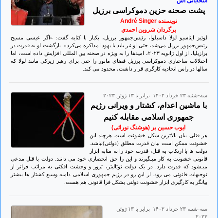
انتخاباتی اش
پشت صحنه حزین دموکراسی برزیل
نویسنده André Singer
برگردان شروين احمدي
لوئیز ایناسیو لولا داسیلوا، رئیس‌جمهور برزیل، یکبار با کنایه گفت: «اگر عیسی مسیح
رئیس‌جمهور برزیل می‌شد، حتی او نیز باید با یهودا مذاکره می‌کرد». بازگشت او به قدرت در
برازیلیا، از اول ژانویه ۲۰۲۳، امیدها را به ویژه در صحنه بین المللی افزایش داده است، اما
اختلالات ساختاری دموکراسی برزیل فضای مانور را حتی برای رهبر زیرکی مانند لولا که
سالها در راس اتحادیه کارگری قرار داشت، محدود می کند.
سه-شنبه ۲۳ خرداد ۱۴۰۲ برابر با ۱۳ ژوئن ۲۰۲۳
با ماشین اعدام، کشتار و ویرانی رژیم
جمهوری اسلامی مقابله کنیم
ایوب حسین بر (هوشنگ نورائی)
هر قتلی بیان بالاترین شکل خشونت است هرچند این
خشونت ممکن است بیان قدرت مطلق (دولتی)نباشد.
دولت ها با ارتکاب به قتل، قدرت خود را به مثابه ابزار
قانونی خشونت به کار میـگیرند و این را حق انحصاری خود می دانند. دولت با قتل مدعی
میـشود که قدرت دارد. در یک دولت توتالیتر، ترور و وحشت افکنی به مراتب فراتر از
توجیهات قانونی می رود. از این رو در رژیم جمهوری اسلامی دامنه وسیع کشتار ها بیشتر
بیانگر به کارگیری ابزار خشونت دولتی بشکل فرا قانونی هم هست.
سه-شنبه ۲۳ خرداد ۱۴۰۲ برابر با ۱۳ ژوئن
۲۰۲۳