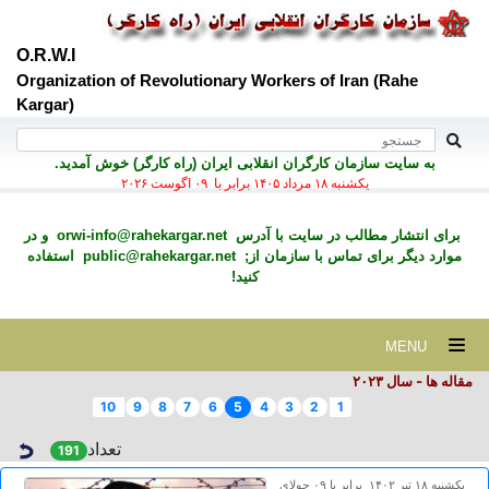
O.R.W.I
Organization of Revolutionary Workers of Iran (Rahe
Kargar)
به سايت سازمان کارگران انقلابی ايران (راه کارگر) خوش آمديد.
يكشنبه ۱۸ مرداد ۱۴۰۵ برابر با ۰۹ اگوست ۲۰۲۶
برای انتشار مطالب در سايت با آدرس
orwi-info@rahekargar.net
و در
موارد ديگر برای تماس با سازمان از;
public@rahekargar.net
استفاده
کنید!
MENU
مقاله ها - سال ۲٠۲۳
10
9
8
7
6
5
4
3
2
1
تعداد
191
يكشنبه ۱۸ تير ۱۴۰۲ برابر با ۰۹ جولای