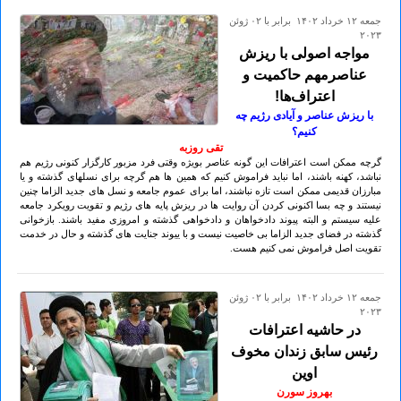
جمعه ۱۲ خرداد ۱۴۰۲ برابر با ۰۲ ژوئن
۲۰۲۳
مواجه اصولی با ریزش‌
عناصرمهم حاکمیت و
اعتراف‌ها!
با ریزش عناصر و آیادی رژیم چه
کنیم؟
تقی روزبه
گرچه ممکن است اعترافات این گونه عناصر بویژه وقتی فرد مزبور کارگزار کنونی رژیم هم
نباشد، کهنه باشند، اما نباید فراموش کنیم که همین ها هم گرچه برای نسلهای گذشته و یا
مبارزان قدیمی ممکن است تازه نباشند، اما برای عموم جامعه و نسل های جدید الزاما چنین
نیستند و چه بسا اکنونی کردن آن روایت ها در ریزش پایه های رژیم و تقویت رویکرد جامعه
علیه سیستم و البته پیوند دادخواهان و دادخواهی گذشته و امروزی مفید باشند. بازخوانی
گذشته در فضای جدید الزاما بی خاصیت نیست و با ییوند جنایت‌ های گذشته و حال در خدمت
تقویت اصل فراموش نمی کنیم هست.
جمعه ۱۲ خرداد ۱۴۰۲ برابر با ۰۲ ژوئن
۲۰۲۳
در حاشیه اعترافات
رئیس سابق زندان مخوف
اوین
بهروز سورن