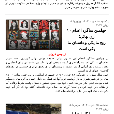
انقلاب ۵۷ از طریق مجموعه رفتارهای فردی مغایر با ایدئولوژی اسلامی حکومت ایران از
سوی دانشجویان دختر و پسر سر می‌زد.
يكشنبه ۲۸ خرداد ۱۴۰۲ برابر با ۱۸
ژوئن ۲۰۲۳
چهلمین ساگرد اعدام ۱۰
زن بهائی؛
رنج ما یکی و داستان ما
یکی است
ژینوس فروتن
در چهلمین سالگرد اعدام این ۱۰ زن بهائی، جامعه جهانی بهائی کارزاری تحت عنوان
«داستان ما یکی‌ است» راه‌اندازی کرده و هدف آن را «گرامی‌داشت این زنان اعدامی و
تلاش دیرینه زنان ایرانی از هر عقیده و پیشینه‌ای برای تحقق برابری جنسیتی در دهه‌های
گذشته» عنوان کرده است.
چهل سال پیش، در شامگاه ۲۸ خرداد ۱۳۶۲، جمهوری اسلامی با بی‌رحمی تمام، ۱۰ زن
بهائی را در شهر شیراز به دار آویخت. جرم آنها که همگی به دلیل اعتقاد به آئین بهائی دستگیر
شده بودند، عدم انکار باورهای قلبی خود بود. طبق دستور دادستان وقت، شرط رهائی آنها
از طناب دار، توبه کردن و ایمان آوردن به اسلام بود. دادستان گفته بود که اگر آنها توبه
نکردند، «حکم الهی» را جاری و اعدامشان کنید.
پنجشنبه ۲۵ خرداد ۱۴۰۲ برابر با ۱۵
ژوئن ۲۰۲۳