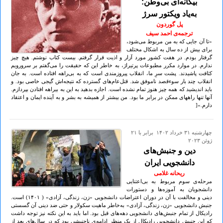
بیگانه‌ای بی‌وطن:
به‌یاد ویکتور سرژ
پل گوردون
ترجمه‌ی احمد سیف
«تا آن جایی كه به من مربوط می‌شود،
برای بیش از ده سال به اشكال مختلف
گرفتار بودم. در هفت كشور مورد آزار و اذیت قرار گرفتم. بیست كتاب نوشتم. هیچ چیز
ندارم. در موارد مكرر مطبوعات پرتیراژ، به خاطر این كه حقیقت را می‌گفتم بر سرورویم
كثافت پاشیدند. پشت سرِ ما، انقلاب پیروزمندی است كه به بی‌راهه افتاده است. به جان
انقلاب چند بار سوءقصد ناموفق شد. قتل‌عام‌های گسترده كه نتیجه‌اش گیجی خاصی بود. و
باید اندیشید كه همه چیز هنوز تمام نشده است. اجازه بدهید به این به بیراهه‌ افتادن بپردازم.
آنها تنها راههای ممكن در برابر ما بود. من بیشتر از همیشه به بشر و به آینده ایمان و اعتقاد
دارم.»[
چهارشنبه ۳۱ خرداد ۱۴۰۲ برابر با ۲۱
ژوئن ۲۰۲۳
دین و جنبش‌های
دانشجویی ایران
ریحانه غلامی
مرحله‌ی سوم مربوط به بی‌اعتنایی
دانشجویان به آموزه‌ها و دستورات
دینی و مخالفت با آن در دوران اعتراضات دانشجویی «زن، زندگی، آزادی» ( ۱۴۰۱) است.
جنبش دانشجویی «زن، زندگی، آزادی» به‌خاطر ماهیت سکولار و حتی ضد دینی آن گسستی
رادیکال از تمام جنبش‌های دانشجویی دهه‌های قبل بود. اما باید به این نکته نیز توجه داشت
که این جنبش دانشجویی رادیکال از یک منظر ادامه‌ی ناجنبشی بود که در سال‌های بعد از