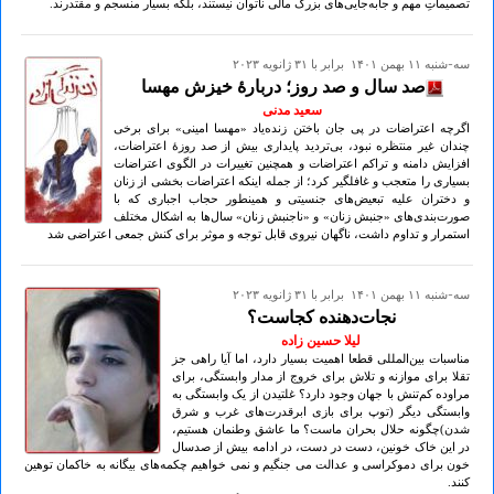
تصمیماتِ مهم و جابه‌جایی‌های بزرگ مالی ناتوان نیستند، بلکه بسیار منسجم و مقتدرند.
سه-شنبه ۱۱ بهمن ۱۴۰۱ برابر با ۳۱ ژانويه ۲۰۲۳
صد سال و صد روز؛ دربارۀ خیزش مهسا
سعید مدنی
اگرچه اعتراضات در پی جان باختن زنده‌یاد «مهسا امینی» برای برخی
چندان غیر منتظره نبود، بی‌تردید پایداری بیش از صد روزۀ اعتراضات،
افزایش دامنه و تراکم اعتراضات و همچنین تغییرات در الگوی اعتراضات
بسیاری را متعجب و غافلگیر کرد؛ از جمله اینکه اعتراضات بخشی از زنان
و دختران علیه تبعیض‌های جنسیتی و همینطور حجاب اجباری که با
صورت‌بندی‌های «جنبش زنان» و «ناجنبش زنان» سال‌ها به اشکال مختلف
استمرار و تداوم داشت، ناگهان نیروی قابل توجه و موثر برای کنش جمعی اعتراضی شد
سه-شنبه ۱۱ بهمن ۱۴۰۱ برابر با ۳۱ ژانويه ۲۰۲۳
نجات‌دهنده کجاست؟
لیلا حسین زاده
مناسبات بین‌المللی قطعا اهمیت بسیار دارد، اما آیا راهی جز
تقلا برای موازنه و تلاش برای خروج از مدار وابستگی، برای
مراوده کم‌تنش با جهان وجود دارد؟ غلتیدن از یک وابستگی به
وابستگی دیگر (توپ برای بازی ابرقدرت‌های غرب و شرق
شدن)چگونه حلال بحران ماست؟ ما عاشق وطنمان هستیم،
در این خاک خونین، دست‌ در دست، در ادامه بیش از صدسال
خون برای دموکراسی و عدالت می جنگیم و نمی خواهیم چکمه‌های بیگانه به خاکمان توهین
کنند.