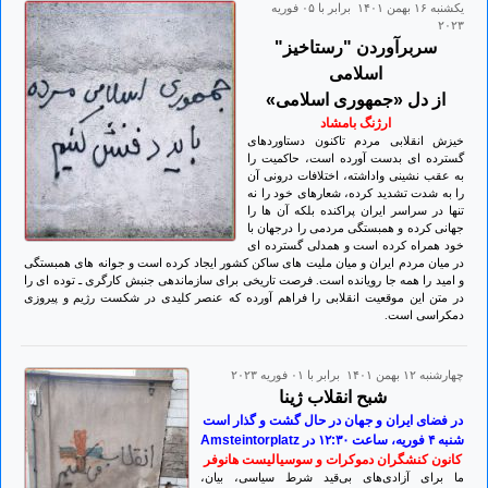
يكشنبه ۱۶ بهمن ۱۴۰۱ برابر با ۰۵ فوريه
۲۰۲۳
سربرآوردن "رستاخیز"
اسلامی
از دل «جمهوری اسلامی»
ارژنگ بامشاد
خیزش انقلابی مردم تاکنون دستاوردهای
گسترده ای بدست آورده است، حاکمیت را
به عقب نشینی واداشته، اختلافات درونی آن
را به شدت تشدید کرده، شعارهای خود را نه
تنها در سراسر ایران پراکنده بلکه آن ها را
جهانی کرده و همبستگی مردمی را درجهان با
خود همراه کرده است و همدلی گسترده ای
در میان مردم ایران و میان ملیت های ساکن کشور ایجاد کرده است و جوانه های همبستگی
و امید را همه جا رویانده است. فرصت تاریخی برای سازماندهی جنبش کارگری ـ توده ای را
در متن این موقعیت انقلابی را فراهم آورده که عنصر کلیدی در شکست رژیم و پیروزی
دمکراسی است.
چهارشنبه ۱۲ بهمن ۱۴۰۱ برابر با ۰۱ فوريه ۲۰۲۳
شبح انقلاب ژینا
در فضای ایران و جهان در حال گشت و گذار است
شنبه ۴ فوریه، ساعت ۱۲:۳۰ در Amsteintorplatz
کانون کنشگران دموکرات و سوسیالیست هانوفر
ما برای آزادی‌های بی‌قید شرط سیاسی، بیان،