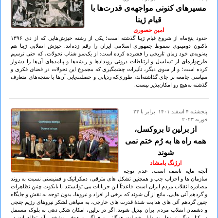
مسیرهای کنونی مواجهه‌ی قدرت‌ها با
قیام ژینا
امین حصوری
حدود پنج‌ماه از شروع قیام ژینا گذشته است؛ یکی از رشته خیزش‌هایی که از دی ۱۳۹۶
تاکنون دومینوی سقوط جمهوری اسلامی ایران را رقم زده‌اند. خیزش انقلابی ژینا هم
به‌نوبه‌ی خود زمان تاریخی را فشرده کرده است: از یک‌سو شتاب تحولات، که حتی ترسیم
طرح‌واره‌ای از تسلسل و ارتباطات درونی رویدادها و ریشه‌ها و پیامدهای آن‌ها را دشوار
کرده است؛ و از سوی دیگر، تأثیرات چشمگیری که مجموع این تحولات در فضای فکری و
سیاسی جامعه بر جای گذاشته‌اند، طوری‌که ردیابی و خصلت‌یابی آن‌ها با سنجه‌های متعارف
گذشته به‌هیچ رو امکان‌پذیر نیست.
پنجشنبه ۴ اسفند ۱۴۰۱ برابر با ۲۳
فوريه ۲۰۲۳
از برلین تا بروکسل،
همه راه ها به رُم ختم نمی
شوند
ارژنگ بامشاد
آنچه مایه تاسف است، عدم توجه
سازمان ها و احزاب چپ و همچنین تشکل های مترقی، دمکراتیک و فمنیستی نسبت به روند
مصادره انقلاب مردم ایران است. قاعدتآ این جریانات می توانستند با بایکوت چنین تظاهرات
و گردهم آئی هایی، مانع از آن شوند که برخی از افراد و نیروها، بدون توجه به نقش و جایگاه
چنین گردهم آئی های هدایت شدۀ قدرت های خارجی، به سیاهی لشکر نیروهای رژیم چنجی
و دشمنان انقلاب مردم ایران تبدیل شوند. اگر در برلین، امکان شکل دهی به بلوک مستقل
در کنار دیگر نیروها، به دلیل خصلت همگانی و فراگیر و هدف مشخص آن تظاهرات در