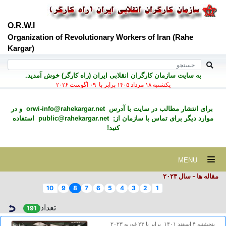
O.R.W.I
Organization of Revolutionary Workers of Iran (Rahe
Kargar)
به سايت سازمان کارگران انقلابی ايران (راه کارگر) خوش آمديد.
يكشنبه ۱۸ مرداد ۱۴۰۵ برابر با ۰۹ اگوست ۲۰۲۶
برای انتشار مطالب در سايت با آدرس
orwi-info@rahekargar.net
و در
موارد ديگر برای تماس با سازمان از;
public@rahekargar.net
استفاده
کنید!
MENU
مقاله ها - سال ۲٠۲۳
10
9
8
7
6
5
4
3
2
1
تعداد
191
پنجشنبه ۴ اسفند ۱۴۰۱ برابر با ۲۳ فوريه ۲۰۲۳