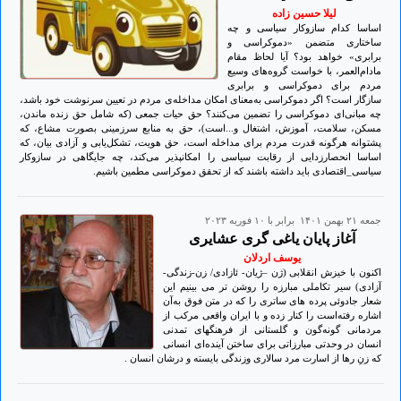
لیلا حسین زاده
اساسا کدام سازوکار سیاسی و چه
ساختاری متضمن «دموکراسی و
برابری» خواهد بود؟ آیا لحاظ مقام
مادام‌العمر، با خواست گروه‌های وسیع
مردم برای دموکراسی و برابری
سازگار است؟ اگر دموکراسی به‌معنای امکان مداخله‌ی مردم در تعیین سرنوشت خود باشد،
چه مبانی‌ای دموکراسی را تضمین می‌کنند؟ حق حیات جمعی (که شامل حق زنده‌ ماندن،
مسکن، سلامت، آموزش، اشتغال و...است)، حق به منابع سرزمینی بصورت مشاع، که
پشتوانه هرگونه قدرت مردم برای مداخله است، حق هویت، تشکل‌یابی و ‏آزادی بیان، که
اساسا انحصارزدایی از رقابت سیاسی را امکانپذیر می‌کند، چه جایگاهی در سازوکار
سیاسی_اقتصادی باید داشته باشند که از تحقق دموکراسی مطمین باشیم.
جمعه ۲۱ بهمن ۱۴۰۱ برابر با ۱۰ فوريه ۲۰۲۳
آغاز پایان یاغی گری عشایری
یوسف اردلان
اکنون با خیزش انقلابی (ژن –ژیان- ئازادی/ زن-زندگی-
آزادی) سیر تکاملی مبارزە را روشن تر می بینیم این
شعار جادوئی پردە های ساتری را کە در متن فوق بەآن
اشارە رفتەاست را کنار زدە و با ایران واقعی مرکب از
مردمانی گونەگون و گلستانی از فرهنگهای تمدنی
انسان در وحدتی مبارزاتی برای ساختن آیندەای انسانی
کە زنِ رها از اسارت مرد سالاری وزندگی بایستە و درشان انسان .