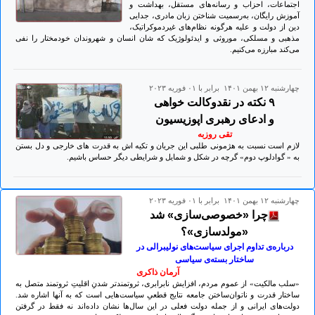
اجتماعات، احزاب و رسانه‌های مستقل، بهداشت و
آموزش‌ رایگان، به‌رسمیت شناختن زبان مادری، جدایی
دین از دولت و علیه هرگونه نظام‌های غیردموکراتیک،
مذهبی و مسلکی، موروثی و ایدئولوژیک که شان انسان و شهروندان خودمختار را نفی
می‌کند مبارزه می‌کنیم.
چهارشنبه ۱۲ بهمن ۱۴۰۱ برابر با ۰۱ فوريه ۲۰۲۳
۹ نکته در نقدوکالت خواهی
و ادعای رهبری اپوزیسیون
تقی روزبه
لازم است نسبت به هژمونی طلبی این جریان و تکیه اش به قدرت های خارجی و دل بستن
به « گوادلوپ دوم» گرچه در شکل و شمایل و شرایطی دیگر حساس باشیم.
چهارشنبه ۱۲ بهمن ۱۴۰۱ برابر با ۰۱ فوريه ۲۰۲۳
چرا «خصوصی‌سازی» شد
«مولد‌سازی»؟
درباره‌ی تداوم اجرای سیاست‌های نولیبرالی در
ساختار بسته‌ی سیاسی
آرمان ذاکری
«سلب مالکیت» از عموم مردم، افزایش نابرابری، ثروتمندتر شدنِ اقلیتِ ثروتمند متصل به
ساختار قدرت و ناتوان‌ساختن جامعه نتایج قطعیِ سیاست‌هایی است که به آنها اشاره شد.
دولت‌های ایرانی و از جمله دولت فعلی در این سال‌ها نشان داده‌اند نه فقط در گرفتن