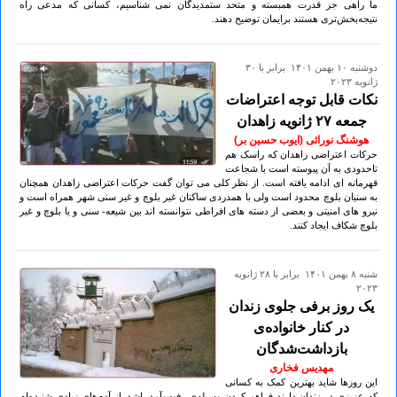
ما راهی جز قدرت همبسته و متحد ستمدیدگان نمی شناسیم، کسانی که مدعی راه
نتیجه‌بخش‌تری هستند برایمان توضیح دهند.
دوشنبه ۱۰ بهمن ۱۴۰۱ برابر با ۳۰
ژانويه ۲۰۲۳
نکات قابل توجه اعتراضات
جمعه ۲۷ ژانویه زاهدان
هوشنگ نورائی (ایوب حسین بر)
حرکات اعتراضی زاهدان که راسک هم
تاحدودی به آن پیوسته است با شجاعت
قهرمانه ای ادامه یافته است. از نظر کلی می توان گفت حرکات اعتراضی زاهدان همچنان
به سنیان بلوچ محدود است ولی با همدردی ساکنان غیر بلوچ و غیر سنی شهر همراه است و
نیرو های امنیتی و بعضی از دسته های افراطی نتوانسته اند بین شیعه- سنی و یا بلوچ و غیر
بلوچ شکاف ایجاد کنند.
شنبه ۸ بهمن ۱۴۰۱ برابر با ۲۸ ژانويه
۲۰۲۳
یک روز برفی جلوی زندان
در کنار خانواده‌ی
بازداشت‌شدگان
مهدیس فخاری
این روزها شاید بهترین کمک به کسانی
که عزیزی در زندان دارند فراهم کردن وسیله‌ی رفت‌و‌آمد باشد. از آدم‌های زیادی شنیده‌ام