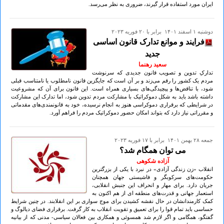
ایران مورد استفاده قرار گیرند، ضروری به نظر می‌رسد.
دوشنبه ۱ اسفند ۱۴۰۱ برابر با ۲۰ فوريه ۲۰۲۳
فرایند و موانع تدارک قانون اساسی
جدید
سعید رهنما
تدارکِ تدوین و تصویب قانون جدیدی که سرنوشت
مردم یک کشور را رقم می‌زند و بر آن است که جایگزین قانون نامطلوب یا نامتناسب قبلی
شود، با تناقض‌ها و پیچیدگی‌های بسیاری همراه است. این قانون برای آن که مشروعیت
داشته باشد باید به شکل دموکراتیک با مشارکت مردم تدوین شود، اما تدارک این مشارکت
در شرایطی که برقراری دموکراسی هنوز به انجام نرسیده، خود به قانونمندی‌های مقدماتی
و مقرراتی نیاز دارد که بتواند امکان حضور دموکراتیک مردم را فراهم آورد.
جمعه ۲۸ بهمن ۱۴۰۱ برابر با ۱۷ فوريه ۲۰۲۳
می توان همگام شد؟
آزاده شکوهی
انقلاب «زن زندگی آزادی» در نبرد با یکی از بزرگترین
حکومت‌های سرکوبگر و فاشیستی جهان همچنان
جریان دارد. برای مهار و انحراف این جنبش انقلابی،
استعمار جهانی و قدرت‌های منطقه ای از هم اکنون به
کمک کارمندانشان در حال نقشه کشیدن برای موج سواری بر این انقلابند. در چنین شرایط
حساسی باید تمام قوا را برای تعمیق و تقویت انقلاب به کار گرفت. برقراری فضای دیالوگ و
گفتگو، همگامی و اگر لازم شد همسوئی و همکاری بین فعالان سیاسی- مدنی که از بیانیه