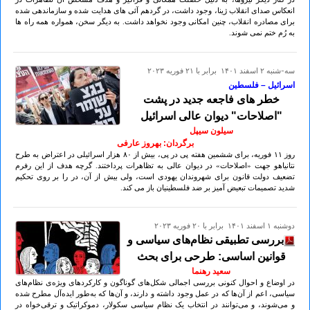
انعکاس صدای انقلاب ژینا، وجود داشت، در گردهم آئی های هدایت شده و سازماندهی شده
برای مصادره انقلاب، چنین امکانی وجود نخواهد داشت. به دیگر سخن، همواره همه راه ها
به رُم ختم نمی شوند.
سه-شنبه ۲ اسفند ۱۴۰۱ برابر با ۲۱ فوريه ۲۰۲۳
اسرائیل – فلسطین
خطر های فاجعه جدید در پشت
"اصلاحات" دیوان عالی اسرائیل
سیلون سیپل
برگردان: بهروز عارفی
روز ۱۱ فوریه، برای ششمین هفته پی در پی، بیش از ۸۰ هزار اسرائیلی در اعتراض به طرح
نتانیاهو جهت «اصلاحات» در دیوان عالی به تظاهرات پرداختند. گرچه هدف از این رفرم
تضعیف دولت قانون برای شهروندان یهودی است، ولی بیش از آن، در را بر روی تحکیم
شدید تصمیمات تبعیض آمیز بر ضد فلسطینیان باز می کند.
دوشنبه ۱ اسفند ۱۴۰۱ برابر با ۲۰ فوريه ۲۰۲۳
بررسی تطبیقی نظام‌های سیاسی و
قوانین اساسی: طرحی برای بحث
سعید رهنما
در اوضاع و احوال کنونی بررسی اجمالی شکل‌های گوناگون و کارکرد‌های ویژه‌ی نظام‌های
سیاسی، اعم از آن‌ها که در عمل وجود داشته و دارند، و آن‌ها که به‌طور ایده‌آل مطرح شده
و می‌شوند، و می‌توانند در انتخاب یک نظام سیاسی سکولار، دموکراتیک و ترقی‌خواه در