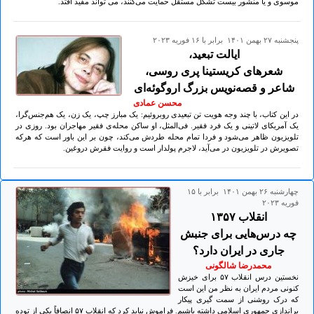
موسوی و یا منشور بیست تشکل مستقل حمایت می‌کنند، می تواند مفید افتد.
پنجشنبه ۲۷ بهمن ۱۴۰۱ برابر با ۱۶ فوريه ۲۰۲۳
ایالت تبعید،
شعرهای کریستینا پری روسی،
شاعر و قصه‌نویس بزرگ اروگوئه‌ای
محسن عمادی
در این کتاب، با چند وجه هویت تن تبعیدی روبروئیم: یک مبارز چپ، یک زن، یک هم‌جنس‌گرا،
یک آمریکای لاتینی و یک فرد فقیر. فی‌المثل، او ساکن محله‌ی فقیر مهاجران بود. روزی در
تلویزیون ظاهر می‌شود و فردا تمام محله طردش می‌کند، چون بر این باور است که هرکه
تصویرش در تلویزیون در می‌آید‌، لاجرم پولدار است و روایت فقرش دروغین.
چهارشنبه ۲۶ بهمن ۱۴۰۱ برابر با ۱۵
فوريه ۲۰۲۳
انقلاب ۱۳۵۷
چه درس‌هایی برای جنبش
جاری در ایران دارد؟
محمدرضا شالگونی
نخستین درس انقلاب ۵۷ برای خیزش
کنونی مردم ایران به نظر من این است
که درک روشنی از سمت گیری پیکار
براندازی جمهوری اسلامی داشته باشیم. فراموش نباید کرد که انقلاب ۵۷ انصافاً یکی از توده