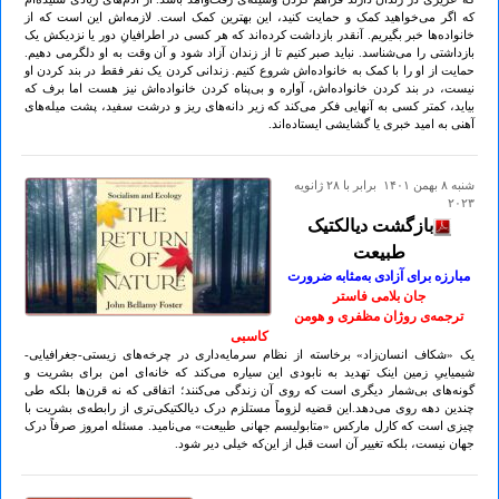
که اگر می‌خواهید کمک و حمایت کنید، این بهترین کمک است. لازمه‌اش این است که از
خانواده‌ها خبر بگیریم. آنقدر بازداشت کرده‌اند که هر کسی در اطرافیانِ دور یا نزدیکش یک
بازداشتی را می‌شناسد. نباید صبر کنیم تا از زندان آزاد شود و آن وقت به او دلگرمی دهیم.
حمایت از او را با کمک به خانواده‌اش شروع کنیم. زندانی کردن یک نفر فقط در بند کردن او
نیست، در بند کردن خانواده‌اش، آواره و بی‌پناه کردن خانواده‌اش نیز هست اما برف که
بیاید، کمتر کسی به آنهایی فکر می‌کند که زیر دانه‌های ریز و درشت سفید، پشت میله‌های
آهنی به امید خبری یا گشایشی ایستاده‌اند.
شنبه ۸ بهمن ۱۴۰۱ برابر با ۲۸ ژانويه
۲۰۲۳
بازگشت دیالکتیک
طبیعت
مبارزه برای آزادی به‌مثابه ضرورت
جان بلامی فاستر
ترجمه‌ی روژان مظفری و هومن
کاسبی
یک «شکاف انسان‌زاد» برخاسته از نظام سرمایه‌داری در چرخه‌های زیستی-جغرافیایی-
شیمیاییِ زمین اینک تهدید به نابودی این سیاره می‌کند که خانه‌ای امن برای بشریت و
گونه‌های بی‌شمار دیگری است که روی آن زندگی می‌کنند؛ اتفاقی که نه قرن‌ها بلکه طی
چندین دهه روی می‌دهد.این قضیه لزوماً مستلزم درک دیالکتیکی‌تری از رابطه‌ی بشریت با
چیزی است که کارل مارکس «متابولیسم جهانی طبیعت» می‌نامید. مسئله امروز صرفاً درک
جهان نیست، بلکه تغییر آن است قبل از این‌که خیلی دیر شود.