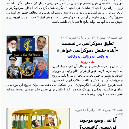
ای‌ترین انقلاب‌های قرن بیستم بود، ولی در عمل جز پرش در تاریکی معنای دیگر نداشت.
زیرا با براندازی استبداد شاهنشاهی استبداد دیگری شکل گرفت که آشکارا سرکوبگرتر و
ارتجاعی تر از رژیم قبلی بود. باید به یاد داشته باشیم که هرنیروی مخالف جمهوری اسلامی
ضرورتاً یک نیروی طرفدار آزادی و دموکراسی نیست و هر نوع ائتلاف با چنین نیروهایی و
خوش بینی به آنها می‌تواند نتایج فاجعه باری داشته باشد.
چهارشنبه ۲۶ بهمن ۱۴۰۱ برابر با ۱۵ فوريه ۲۰۲۳
تعلیق دموکراسی در نشست
«آینده جنبش دموکراسی خواهی»
نه ولایت، نه وراثت، نه وکالت!
تقی روزبه
در ایران و تجربه تاریخی و دردناک آن کف دموکراسی،
به مثابه شرط لازم، عبور از هردو نظام ولایت و موروثی
است. به پشتوانه چنین تجربه تاریخی و نیز با تکیه بر روح
و درونمایه آزادی بخش و بالنده انقلاب ایران که مبارزه
علیه هرنوع اقتدارگرائی اخگرسوزان آن را تشکیل می دهد، می توان عروج این نوع بدیل‌
نماهای شکننده، پفکی و دوپینگ شده را که با تلاش برای تخدیرافکارعمومی توسط مدیاها
همراه هست بخوبی درهم شکست.
شنبه ۲۲ بهمن ۱۴۰۱ برابر با ۱۱ فوريه
۲۰۲۳
آیا نفی وضع موجود،
فی‌نفسه، کافیست؟