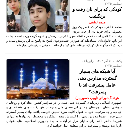
دسامبر ۲۰۲۵
کودکی که برای نان رفت و
برنگشت
مریم لطفی
محمد خالقی، کودکی که عصر یک روز
معمولی برای خرید نان از خانه بیرون
رفت، حالا نامی است که در حافظه شهر با ترس، پرسش و اندوه گره خورده است. پشت
این نام، خانواده‌ای ایستاده‌اند که هنوز در جست‌وجوی پاسخ‌اند؛ پاسخ به این پرسش ساده و
دردناک که چگونه یک کودک، در فاصله‌ای کوتاه از خانه، به چنین سرنوشتی دچار شد.
يكشنبه ۱۶ آذر ۱۴۰۴ برابر با ۰۷
دسامبر ۲۰۲۵
آیا شبکه های بسیار
گسترده مدارس دینی
عامل پیشرفت اند با
پسرفت؟
هوشنگ نورائی (ایوب حسین بر)
جمهوری اسلامی زیربناهای گسترده دینی شدن را در سراسر کشور ایجاد کرد و روحانیان
دیوبندی سنیان بلوچستان چه در این فضای ملی و چه بر متن رقابت های منطقه ای و
جهانی، و چه موقعیت خود به عنوان اقلیت مورد تبعیض، فرصت یافتند نهادی بسیار گسترده
دینی خود ، عمدتا مدارس دینی، را گسترش دهند. عملکرد و محصول این نهادها نه تنها در
شرایط حاضر بلکه برای سالیان دراز در آینده، ما بعد جمهوری اسلامی، بمثابه عوامل
بازدارنده توسعه و پیشرفت در این منطقه عمل خواهند کرد.