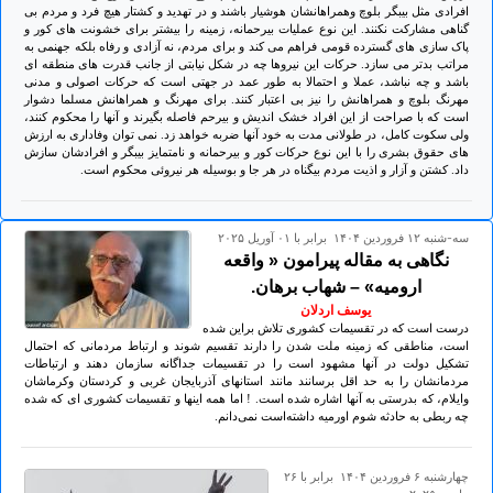
افرادی مثل بیبگر بلوچ وهمراهانشان هوشیار باشند و در تهدید و کشتار هیچ فرد و مردم بی
گناهی مشارکت نکنند. این نوع عملیات بیرحمانه، زمینه را بیشتر برای خشونت های کور و
پاک سازی های گسترده قومی فراهم می کند و برای مردم، نه آزادی و رفاه بلکه جهنمی به
مراتب بدتر می سازد. حرکات این نیروها چه در شکل نیابتی از جانب قدرت های منطقه ای
باشد و چه نباشد، عملا و احتمالا به طور عمد در جهتی است که حرکات اصولی و مدنی
مهرنگ بلوچ و همراهانش را نیز بی اعتبار کنند. برای مهرنگ و همراهانش مسلما دشوار
است که با صراحت از این افراد خشک اندیش و بیرحم فاصله بگیرند و آنها را محکوم کنند،
ولی سکوت کامل، در طولانی مدت به خود آنها ضربه خواهد زد. نمی توان وفاداری به ارزش
های حقوق بشری را با این نوع حرکات کور و بیرحمانه و نامتمایز بیبگر و افرادشان سازش
داد. کشتن و آزار و اذیت مردم بیگناه در هر جا و بوسیله هر نیروئی محکوم است.
سه-شنبه ۱۲ فروردين ۱۴۰۴ برابر با ۰۱ آوريل ۲۰۲۵
نگاهی بە مقالە پیرامون « واقعه
ارومیه» – شهاب برهان.
یوسف اردلان
درست است کە در تقسیمات کشوری تلاش براین شدە
است، مناطقی کە زمینە ملت شدن را دارند تقسیم شوند و ارتباط مردمانی کە احتمال
تشکیل دولت در آنها مشهود است را در تقسیمات جداگانە سازمان دهند و ارتباطات
مردمانشان را بە حد اقل برسانند مانند استانهای آذربایجان غربی و کردستان وکرماشان
وایلام، کە بدرستی بە آنها اشارە شدە است. ! اما همە اینها و تقسیمات کشوری ای کە شدە
چە ربطی بە حادثە شوم اورمیە داشتەاست نمی‌دانم.
چهارشنبه ۶ فروردين ۱۴۰۴ برابر با ۲۶