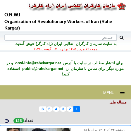
O.R.W.I
Organization of Revolutionary Workers of Iran (Rahe
Kargar)
به سايت سازمان کارگران انقلابی ايران (راه کارگر) خوش آمديد.
جمعه ۱۶ مرداد ۱۴۰۵ برابر با ۰۷ اگوست ۲۰۲۶
برای انتشار مطالب در سايت با آدرس
orwi-info@rahekargar.net
و در
موارد ديگر برای تماس با سازمان از;
public@rahekargar.net
استفاده
کنید!
MENU
مساله ملی
6
5
4
3
2
1
تعداد
125
دوشنبه ۲۴ آذر ۱۴۰۴ برابر با ۱۵