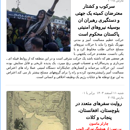
مارس ۲۰۲۵
سرکوب و کشتار
معترضان کمیته یک جهتی
و دستگیری رهبران ان
بوسیله نیروهای امنیتی
پاکستان محکوم است
حرکت عظیم مسالمت آمیز و مدنی
مهرنگ بلوچ را نباید با حرکات نیروهای
مسلح جدائی طلب مخلوط کرد و یا
یکی دانست. معتقدم حرکت یکجهتی با
هر ضعفی هم که داشته باشد یک حرکت مترقی است و در این منطقه که از روابط قبیله ای ـ
سرداری و پدرسالارانه و تعصبات قومی رنج میبرد، یک پدیده تاریخی و قابل ستایش بوده
است. این حرکات بیرحمانه و کشتارهای جنایتکارانه دستگاه امنیتی عملا راه های اعتراض
مسالمت آمیز رابیشترمحدود کرده و راه را برای گروههای مسلح بیشتر باز می کند.اعتراض
به این نوع توطئه ها و جنایات رژیم یک وظیفه اخلاقی و انسانی است.
شنبه ۱۱ اسفند ۱۴۰۳ برابر با ۰۱
مارس ۲۰۲۵
روایت سفرهای متعدد در
بلوچستان، افغانستان،
پنجاب و کلات
چارلز ماسون
بررسی: از هوشنگ نورائی (ایوب