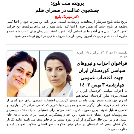
پرونده ملت بلوچ:
جستجوی عدالت در صحرای ظلم
دکتر مهرنگ بلوچ
تاریخ ملت بلوچ سرشار از مجاهدت و رشادت است. امروز باید این میراث خود را احیا کنیم.
وظیفه هر بلوچ است که نقش خود را ایفا کند. بیایید همه با هم برای موفقیت این حرکت
تلاش کنیم تا نسل های آینده ما در فضایی آزاد نفس بکشند. این زمان برای اتحاد، شجاعت و
مبارزه است. قدم هایی که امروز برمی داریم با حروف طلایی در تاریخ نوشته می شود.
يكشنبه ۳۰ دی ۱۴۰۳ برابر با ۱۹ ژانويه
۲۰۲۵
فراخوان احزاب و نیروهای
سیاسی کوردستان ایران
جهت اعتصاب عمومی
چهارشنبە ٣ بهمن ١٤٠٣
ما احزاب سیاسی کردستان ایران از
همەی مردم مبارز کردستان میخواهیم
کە روز چهارشنبە سوم بهمن ماە در همەی کردستان اعتصاب عمومی برای جلو گیری از
حکم اعدام فرزندانمان برگزار شدە و همچنین خواستاریم کە تمامی مراکز کار ، بازارها و
تحصیل تعطیل شوند. بدین صورت قدرت اتحاد مردم برای دستیابی به یک هدف سیاسی و
بشردوستانه فوری نشان دادە شود .این اقدام پیشگیرانە فرصتی برای نجات دادن جان
انسان ها و در عین حال جلوگیری از غم و اندوە بیشتر برای خانوادەها می باشد. بیایید یک بار
دیگر نشان دهیم که کردستان در برابر چنین حکومت غیر انسانی سکوت نخواهد کرد و
مقاومت می کند.