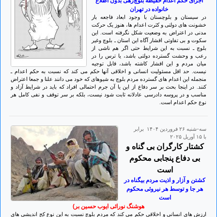
اجرای حکم اعدام حفیظه بلوچ‌زهی بدون اطلاع
خانواده در تهران
در سیستان و بلوچستان با وجود ابعاد فاجعه بار
خشونت های دولتی و کثرت اعدام ها، هنوز یک حرکت
مدنی در اعتراض به وضعیت شکل نگرفته است. این
سکوت و بی تفاوتی اقشار آگاه این استان ـ بلوچ وغیر
بلوچ ـ نسبت به این شرایط حتی اگر هم ناشی از
رعب و وحشت گسترده دولتی باشد، یا ترس را در
میان مردم و این اقشار کاشته باشد، قابل توجیه
نیست. حد اقل مسئولیت انسانی و اخلاقی آنها حکم می کند که نسبت به حکم اعدام ـ
منجمله این اعدام های گسترده مردم بلوچ به شیوهای که خود می دانند علنا و جمعا اعتراض
کنند. در اینجا بحث بر سر دفاع از این یا آن جرم احتمالی افراد که باید در شرایط آزاد و
مناسب و در پروسه دادرسی عادلانه ثابت شود نیست، بلکه بر سر توقف و نفی کامل هر
نوع حکم اعدام است.
سه-شنبه ۲۶ فروردين ۱۴۰۴ برابر
با ۱۵ آوريل ۲۰۲۵
کشتار کارگران بی گناه و
بی دفاع پنجابی محکوم
است
کشتن و آزار و اذیت مردم بیگناه در
هر جا و توسط هر نیروئی محکوم
است
هوشنگ نورائی ایوب حسین بر)
ارزش های انسانی و اخلاقی حکم می کند که مردم بلوچ نسبت به این نوع کج اندیشی های