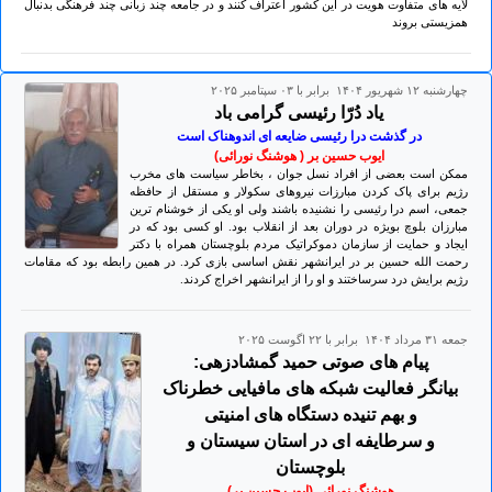
لایه های متفاوت هویت در این کشور اعتراف کنند و در جامعه چند زبانی چند فرهنگی بدنبال
همزیستی بروند
چهارشنبه ۱۲ شهريور ۱۴۰۴ برابر با ۰۳ سپتامبر ۲۰۲۵
یاد دُرّا رئیسی گرامی باد
در گذشت درا رئیسی ضایعه ای اندوهناک است
ایوب حسین بر ( هوشنگ نورائی)
ممکن است بعضی از افراد نسل جوان ، بخاطر سیاست های مخرب
رژیم برای پاک کردن مبارزات نیروهای سکولار و مستقل از حافظه
جمعی، اسم درا رئیسی را نشنیده باشند ولی او یکی از خوشنام ترین
مبارزان بلوچ بویژه در دوران بعد از انقلاب بود. او کسی بود که در
ایجاد و حمایت از سازمان دموکراتیک مردم بلوچستان همراه با دکتر
رحمت الله حسین بر در ایرانشهر نقش اساسی بازی کرد. در همین رابطه بود که مقامات
رژیم برایش درد سرساختند و او را از ایرانشهر اخراج کردند.
جمعه ۳۱ مرداد ۱۴۰۴ برابر با ۲۲ اگوست ۲۰۲۵
پیام های صوتی حمید گمشادزهی:
بیانگر فعالیت شبکه های مافیایی خطرناک
و بهم تنیده دستگاه های امنیتی
و سرطایفه ای در استان سیستان و
بلوچستان
هوشنگ نورائی (ایوب حسین بر)