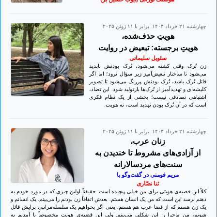
چهارشنبه ۲۱ خرداد ۱۴۰۴ برابر با ۱۱ ژوئن ۲۰۲۵
هویتِ حذف‌شده،
هویتِ برجسته: تبعیض در روایت
سئویل سلیمانی
زن تُرک وقتی کشته می‌شود، تُرک بودنش ناپدید
می‌شود تا ساختار تبعیض‌آمیز زیر سؤال نرود؛ اما اگر
قاتل تُرک باشد، تُرک بودنش پررنگ می‌شود تا تصویر
کلیشه‌ای و تهدیدآمیز از تُرک‌ها بازتولید شود. این تضاد،
اشتباهی تصادفی نیست؛ بخشی از یک نظام فکری
است که در آن تُرک بودن تهدید است، نه هویت.
چهارشنبه ۲۱ خرداد ۱۴۰۴ برابر با ۱۱ ژوئن ۲۰۲۵
زنان عرب،
از آزادی‌های مشروط تا خندیدن به
سنت‌های مردسالارانه
مریم فومنی در گفت‌وگو با
ثنا نصّاری
کلاً این قضیه‌ی هویتی برای من خیلی پیچیده است. حقیقتاً اولین چیزی که در مورد خودم به
ذهنم برسد این است که من یک انسان هستم. بعدش اتفاقاً زن بودنم را می‌بینم. یک انسانم و
یک زن هستم که از قضا عرب هم هستم. یعنی اگر بخواهیم یک سلسله‌مراتبی برایش قائل
شویم، من ماجرا را این شکلی می‌بینم. ولی این قضیه‌ی هویت مخصوصاً با آمدنم به