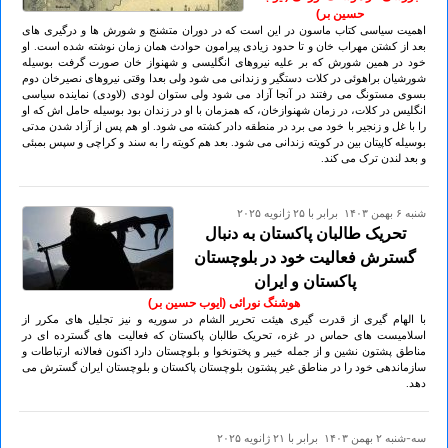
حسین بر)
اهمیت سیاسی کتاب ماسون در این است که در دوران متشنج و شورش ها و درگیری های
بعد از کشتن مهراب خان و تا حدود زیادی پیرامون حوادث همان زمان نوشته شده است. او
خود در همین شورش که بر علیه نیروهای انگلیسی و شهنواز خان صورت گرفت بوسیله
شورشیان براهوئی در کلات دستگیر و زندانی می شود ولی بعدا وقتی نیروهای نصیرخان دوم
بسوی مستونگ می رفتند در آنجا آزاد می شود ولی ستوان لودی (لاودی) نماینده سیاسی
انگلیس در کلات، در زمان شهنوازخان، که همزمان با او در زندان بود بوسیله حامل اش که او
را با غل و زنجیر با خود می برد در منطقه دادر کشته می شود. او هم پس از آزاد شدن مدتی
بوسیله کاپیتان بین در کویته زندانی می شود. بعد هم کویته را به سند و کراچی و سپس بمبئی
و بعد لندن ترک می کند.
شنبه ۶ بهمن ۱۴۰۳ برابر با ۲۵ ژانويه ۲۰۲۵
تحریک طالبان پاکستان به دنبال
گسترش فعالیت خود در بلوچستان
پاکستان و ایران
هوشنگ نورائی (ایوب حسین بر)
با الهام گیری از قدرت گیری هیئت تحریر الشام در سوریه و نیز تجلیل های مکرر از
اسلامیست های حماس در غزه، تحریک طالبان پاکستان که فعالیت های گسترده ای در
مناطق پشتون نشین و از جمله خیبر و پختونخوا و بلوچستان دارد اکنون فعالانه ارتباطات و
سازماندهی خود را در مناطق غیر پشتون بلوچستان پاکستان و بلوچستان ایران گسترش می
دهد.
سه-شنبه ۲ بهمن ۱۴۰۳ برابر با ۲۱ ژانويه ۲۰۲۵