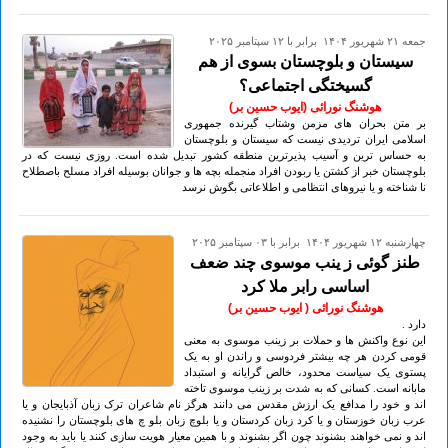
جمعه ۲۱ شهريور ۱۴۰۴ برابر با ۱۲ سپتامبر ۲۰۲۵
سیستان و بلوچستان بسوی از هم
گسیختگی اجتماعی؟
هوشنگ نورائی (ایوب حسین بر)
بر متن بحران های مزمن وشتاب گیرنده جمهوری
اسلامی ایران تردیدی نیست که سیستان و بلوچستان
به حساس ترین و آسیب پذیرترین منطقه کشور تبدیل شده است. روزی نیست که در
بلوچستان خبر از کشتن یا ربودن افراد منجمله بچه ها و جوانان بوسیله افراد مسلح باصطلاح
نا شناخته و یا نیروهای انتظامی و اطلاعاتی بگوش نرسد
چهارشنبه ۱۲ شهريور ۱۴۰۴ برابر با ۰۳ سپتامبر ۲۰۲۵
طنز گوئی ز ینب موسوی چند ضعف
اساسی رابر ملا کرد
هوشنگ نورائی ( ایوب حسین بر)
دارد .
این نوع واکنش ها و حملات بر زینب موسوی به معنی
قومی کردن هر چه بیشتر فردوسی و راندن او به یک
پستوی یک سیاست محدود، خالص گرایانه و استبداد
مابانه است. کسانی که به شدت بر زینب موسوی تاخته
اند و خود را مدافع یک ارزش مقدس می دانند هرگز نام شاعران ترک زبان آذبایجان و یا
عرب زبان خوزستان و یا کرد زبان کردستان و یا بلوچ زبان بلو چ های بلوچستان را نشنیده
اند و نمی خواهند بشنوند چون اگر بشنوند و با همین معیار هویت سازی کنند یا باید به وجود