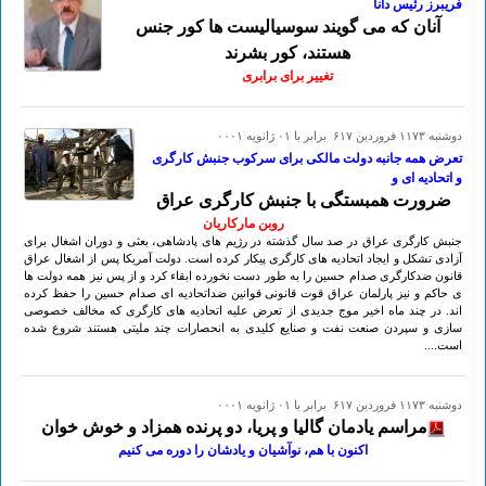
فریبرز رئیس دانا
آنان که می گویند سوسیالیست ها کور جنس
هستند، کور بشرند
تغییر برای برابری
دوشنبه ۱۱۷۳ فروردين ۶۱۷ برابر با ۰۱ ژانويه ۰۰۰۱
تعرض همه جانبه دولت مالکی برای سرکوب جنبش کارگری
و اتحادیه ای و
ضرورت همبستگی با جنبش کارگری عراق
روبن مارکاریان
جنبش کارگری عراق در صد سال گذشته در رژیم های پادشاهی، بعثی و دوران اشغال برای
آزادی تشکل و ایجاد اتحادیه های کارگری پیکار کرده است. دولت آمریکا پس از اشغال عراق
قانون ضدکارگری صدام حسین را به طور دست نخورده ابقاء کرد و از پس نیز همه دولت ها
ی حاکم و نیز پارلمان عراق قوت قانونی قوانین ضداتحادیه ای صدام حسین را حفظ کرده
اند. در چند ماه اخیر موج جدیدی از تعرض علیه اتحادیه های کارگری که مخالف خصوصی
سازی و سپردن صنعت نفت و صنایع کلیدی به انحصارات چند ملیتی هستند شروع شده
است....
دوشنبه ۱۱۷۳ فروردين ۶۱۷ برابر با ۰۱ ژانويه ۰۰۰۱
مراسم یادمان گالیا و پریا، دو پرنده همزاد و خوش خوان
اکنون با هم، نوآشیان و یادشان را دوره می کنیم