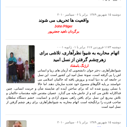
دوشنبه ۱۵ شهريور ۱۳۸۹ برابر با ۰۶ سپتامبر ۲۰۱۰
واقعیت ها تحریف می شوند
John Pilger
برگردان ناهید جعفرپور
دوشنبه ۱۱۷۳ فروردين ۶۱۷ برابر با ۰۱ ژانويه ۰۰۰۱
اتهام محاربه به شیوا نظرآهاری، تلاشی برای
زهرچشم گرفتن از نسل امید
ارژنگ بامشاد
شیوانظرآهاری، دختر جوان دانشجویی که آرمان های زیبا و انسانی
اش را پی گرفته است، نمونۀ نسل امید این کشور است. این نسل
در جامعه ای به دنیا آمده و پرورش یافته که حاکمان اسلامی می
خواستند بر پایه الگوهای منسوخ خود تجدید سازمان دهند. اما حالا
با نسلی روبرو شده اند که برای ساختن آینده ای شایسته شأن و حرمت انسانی، چنین
فداکارانه تلاش می کند و از جانش مایه می گذارد. عصیان مقدس علیه مقدسات حاکمان و
تلاش بیدریغ این نسل برای یافتن راهی بسوی آزادی و انسانیت، خشم دستگاه سلطان
صاحب قدرت را برانگیخته است. اتهام محاربه به شیوانظرآهاری، برای زهر چشم گرفتن از
نسل امید است
دوشنبه ۱۵ شهريور ۱۳۸۹ برابر با ۰۶ سپتامبر ۲۰۱۰