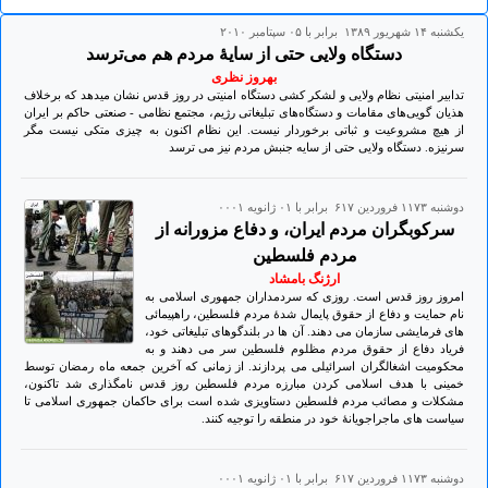
يكشنبه ۱۴ شهريور ۱۳۸۹ برابر با ۰۵ سپتامبر ۲۰۱۰
دستگاه ولایی حتی از سایۀ مردم هم می‌‌ترسد
بهروز نظری
تدابیر امنیتی نظام ولایی و لشکر کشی‌ دستگاه امنیتی در روز قدس نشان میدهد که برخلاف
هذیان گویی‌های مقامات و دستگاه‌های تبلیغاتی رژیم، مجتمع نظامی - صنعتی حاکم بر ایران
از هیچ مشروعیت و ثباتی برخوردار نیست. این نظام اکنون به چیزی متکی‌ نیست مگر
سرنیزه. دستگاه ولایی حتی از سایه جنبش مردم نیز می ترسد
دوشنبه ۱۱۷۳ فروردين ۶۱۷ برابر با ۰۱ ژانويه ۰۰۰۱
سرکوبگران مردم ایران، و دفاع مزورانه از
مردم فلسطین
ارژنگ بامشاد
امروز روز قدس است. روزی که سردمداران جمهوری اسلامی به
نام حمایت و دفاع از حقوق پایمال شدۀ مردم فلسطین، راهپیمائی
های فرمایشی سازمان می دهند. آن ها در بلندگوهای تبلیغاتی خود،
فریاد دفاع از حقوق مردم مظلوم فلسطین سر می دهند و به
محکومیت اشغالگران اسرائیلی می پردازند. از زمانی که آخرین جمعه ماه رمضان توسط
خمینی با هدف اسلامی کردن مبارزه مردم فلسطین روز قدس نامگذاری شد تاکنون،
مشکلات و مصائب مردم فلسطین دستاویزی شده است برای حاکمان جمهوری اسلامی تا
سیاست های ماجراجویانۀ خود در منطقه را توجیه کنند.
دوشنبه ۱۱۷۳ فروردين ۶۱۷ برابر با ۰۱ ژانويه ۰۰۰۱