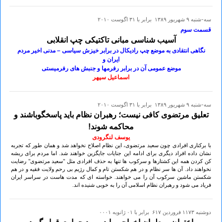
سه-شنبه ۹ شهريور ۱۳۸۹ برابر با ۳۱ اگوست ۲۰۱۰
قسمت سوم
آسیب شناسی مبانی تاکتیکی چپ انقلابی
نگاهی انتقادی به موضع چپ رادیکال در برابر خیزش سیاسی – مدنی اخیر مردم
ایران و
موضع عمومی آن در برابر رفرمها و جنبش های رفرمیستی
اسماعیل سپهر
سه-شنبه ۹ شهريور ۱۳۸۹ برابر با ۳۱ اگوست ۲۰۱۰
تعلیق مرتضوی کافی نیست؛ رهبران نظام باید پاسخگوباشند و
محاکمه شوند!
یوسف لنگرودی
با برکناری افرادی چون سعید مرتضوی، این نظام اصلاح نخواهد شد و همان طور که تجربه
نشان داده افراد دیگری برای ادامه این جنایات جایگزین خواهند شد. اما مردم برای ریشه
کن کردن همه این کشتارها و سرکوب ها تنها به حذف افرادی مثل "سعید مرتضوی" رضایت
نخواهند داد. آن ها سر نظام و در هم شکستن تام و کمال رژیم بی رحم ولایت فقیه و در هم
شکستن ماشین سرکوب آن را می خواهند. خواسته ای که مدت هاست در سراسر ایران
فریاد می شود و رهبران نظام اسلامی آن را به خوبی شنیده اند.
دوشنبه ۱۱۷۳ فروردين ۶۱۷ برابر با ۰۱ ژانويه ۰۰۰۱