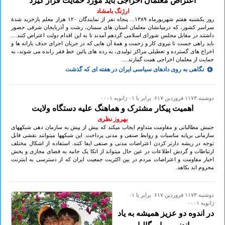
اعتراض معلمان اخراجی باید مورد حمایت قرار گیرد
ارژنگ بامشاد
روز یکشنبه هفتم شهریورماه ۱۳۸۹... پنجاه نفر از نمایندگان ۱۲٠ هزار معلم بازخرید شدۀ
سراسر کشور، که درمیانشان معلمان استان های سمنان، رشت و آذربایجان شرقی حضور
داشتند در مقابل مجلس شورای اسلامی گردهم آمدند تا به این اقدام دولت اعتراض کنند....
باید راهی جست تا نیروی کار و زحمت و همۀ آن هایی که در جریان اجرای حذف یارانه ها و
اخراج های گسترده و تعطیلی مراکز تولیدی، به رده های پائین خط فقر رانده می شوند، به
حمایت از معلمان اخراجی همت گمارند....
نگاهی به روی دادهای سیاسی ایران در هفته ای که گذشت
دوشنبه ۱۱۷۳ فروردين ۶۱۷ برابر با ۰۱ ژانويه ۰۰۰۱
اهمیت پیکار مشترک و هماهنگ علیه دستگاه ولایت
بهروز نظری
جنبش مطالباتی و مقاومت متداوم ایجاب میکند که بیش از پیش به سازمان دهی شبکههای
سازمانی برپایه مناسبات و روابط صنفی و مدنی پرداخت. این شبکهها میتوانند نقشی قابل
توجه در ریشه دارتر کردن اعتراضات مدنی و صنفی ایفا کنند. استفاده از اشکال مختلف
ارتباطات و گردش اطلاعات در عین حال میتواند از اتکا یک جانبه به فضای مجازی و پخش
اخبار مقاومت و اعتراضات مردم در بین اکثریت جمعیت ایران که از دسترسی به اینترنت
محروم اند بکاهد.
دوشنبه ۱۱۷۳ فروردين ۶۱۷ برابر با ۰۱
ژانويه ۰۰۰۱
در اندوه دو عزیز همیشه به یاد