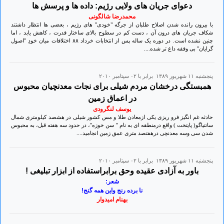
دعوای جریان های ولایی رژیم: داده ها و پرسش ها
محمدرضا شالگونی
با بیرون رانده شدن اصلاح طلبان از جرگه "خودی" های رژیم ، بعضی ها انتظار داشتند
شکاف جریان های درون آن ، دست کم در سطوح بالای ساختار قدرت ، کاهش یابد ، اما
چنین نشده است. در دوره یک ساله پس از انتخابات خرداد ۸۸ اختلافات میان خودِ "اصول
گرایان" بی وقفه داغ تر شده....
پنجشنبه ۱۱ شهريور ۱۳۸۹ برابر با ۰۲ سپتامبر ۲۰۱۰
همبستگی درخشان مردم شیلی برای نجات معدنچیان محبوس
در اعماق زمین
یوسف لنگرودی
حادثه غم انگیز فرو ریزی یکی ازمعادن طلا و مس کشور شیلی در هشصد کیلومتری شمال
سانتیاگو( پایتخت ) واقع درمنطقه ای به نام " سن خوزه"، در حدود سه هفته قبل، به محبوس
شدن سی وسه معدنچی درهفتصد متری عمق زمین انجامید....
پنجشنبه ۱۱ شهريور ۱۳۸۹ برابر با ۰۲ سپتامبر ۲۰۱۰
باور به آزادی عقیده وحق برابراستفاده از ابزار تبلیغی !
شعر:
نا برده رنج واین همه گنج!
بهنام امیدوار