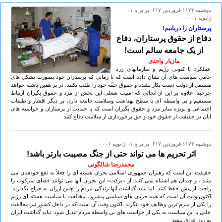
دوشنبه ۱۱۷۳ فروردين ۶۱۷ برابر با ۰۱
ژانويه ۰۰۰۱
پرستاران را دریابیم!
دفاع از حقوق پرستاران، دفاع
از یک جامعه سالم است!
مازیار واحدی
عملکرد تا کنونی رژیم و سازمانهای زرد
حامی سیاست های آن نشان داده است که تا زمانی که پرستاران خود بصورت تشکل های
مستقل از دولت دست بکار نشده و حقوق حقّه خود را طلب نکنند، در بر همین پاشنه خواهد
چرخید. علاوه بر این از انجائی که امنیت شغلی این بخش از مزد و حقوق بگیران ارتباط
مستقیم و بی واسطه ای با سطح بهداشت وسلامت جامعه دارد، بر دیگر اقشار و طبقات
اجتماعی و بویژه سایر مزد و حقوق بگیران است که با حمایت از پرستاران و خواسته های
انان در حقیقت از حقوق خود و حق برخورداری از سلامت دفاع کنند
دوشنبه ۱۱۷۳ فروردين ۶۱۷ برابر با ۰۱ ژانويه ۰۰۰۱
اثر تحریم ها می تواند حتی از جنگ مصیبت بارتر باشد!
محمدرضا شالگونی
حقیقت این است که رهبران جمهوری اسلامی بحران هسته ای را فعلاً به نفع خودشان می
بینند ، و چندان هم اشتباه نمی کنند: از «برکت» این بحران آنها می توانند فضای سرکوب را
راحت از پیش حفظ کنند. اما نباید گذاشت آنها زندگی مردم را چنین ارزان به حراج بگذارند.
اکنون وقت آن است که همه جریان های سیاسی پیشرو ، مخالفت با سیاست هسته ای رژیم
را یکی از مبرم ترین وظایف خود بنگرند. اکنون وقت آن است که در داخل کشور نیز مخالفت
علنی با این سیاست به یکی از خواست های بی واسطه مردم تبدیل شود. نباید گذاشت ایران
به روز عراق بیفتد