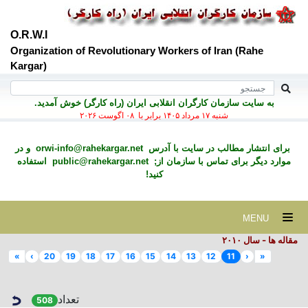
O.R.W.I
Organization of Revolutionary Workers of Iran (Rahe
Kargar)
به سايت سازمان کارگران انقلابی ايران (راه کارگر) خوش آمديد.
شنبه ۱۷ مرداد ۱۴۰۵ برابر با ۰۸ اگوست ۲۰۲۶
برای انتشار مطالب در سايت با آدرس
orwi-info@rahekargar.net
و در
موارد ديگر برای تماس با سازمان از;
public@rahekargar.net
استفاده
کنید!
MENU
مقاله ها - سال ۲٠۱٠
»
›
20
19
18
17
16
15
14
13
12
11
‹
«
تعداد
508