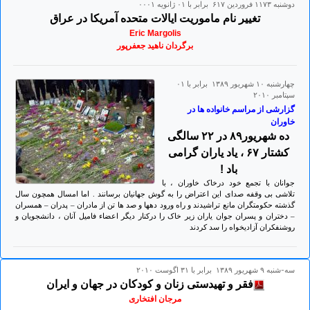
دوشنبه ۱۱۷۳ فروردين ۶۱۷ برابر با ۰۱ ژانويه ۰۰۰۱
تغییر نام ماموریت ایالات متحده آمریکا در عراق
Eric Margolis
برگردان ناهید جعفرپور
چهارشنبه ۱۰ شهريور ۱۳۸۹ برابر با ۰۱
سپتامبر ۲۰۱۰
گزارشی از مراسم خانواده ها در
خاوران
ده شهریور۸۹ در ۲۲ سالگی
کشتار ۶۷ ، یاد یاران گرامی
باد !
جوانان با تجمع خود درخاک خاوران ، با
تلاشی بی وقفه صدای این اعتراض را به گوش جهانیان برسانند . اما امسال همچون سال
گذشته حکومتگران مانع تراشیدند و راه ورود دهها و صد ها تن از مادران – پدران – همسران
– دختران و پسران جوان یاران زیر خاک را درکنار دیگر اعضاء فامیل آنان ، دانشجویان و
روشنفکران آزادیخواه را سد کردند
سه-شنبه ۹ شهريور ۱۳۸۹ برابر با ۳۱ اگوست ۲۰۱۰
فقر و تهیدستی زنان و کودکان در جهان و ایران
مرجان افتخاری