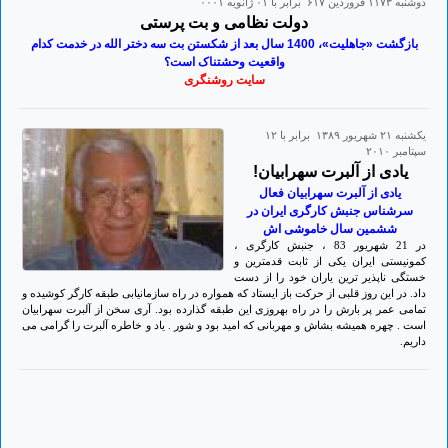
دوشنبه ۱۱۷۳ فروردين ۶۱۷ برابر با ۰۱ ژانويه ۰۰۰۱
دولت نظامی و بت پرستی
بازگشت «جاهليت»، 1400 سال بعد از شکستن بت سه دختر الله در خدمت کدام
واقعيت وحشتناک است؟
سایت روشنگری
يكشنبه ۲۱ شهريور ۱۳۸۹ برابر با ۱۲
سپتامبر ۲۰۱۰
یادی از آلبرت سهرابیان!
یادی از آلبرت سهرابیان فعال
سرشناس جنبش کارگری ایران در
ششمین سال خاموشی اش
در 21 شهریور 83 ، جنبش کارگری ،
کمونیستی ایران یکی از ثابت قدمترین و
خستگی ناپذیر ترین یاران خود را از دست
داد. در این روز قلبی از حرکت باز ایستاد که همواره در راه سازمانیابی طبقه کارگر کوشیده و
تمامی عمر پر بارش را در راه بهروزی این طبقه گذارده بود. آری سخن از آلبرت سهرابیان
است . چهره همیشه بشاش و مهربانی که امید بود و شور . یاد و خاطره آلبرت را گرامی می
داریم.