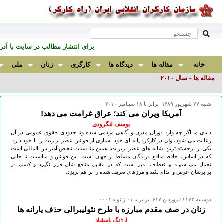
برای انتشار مطالب در سايت با آ
خانه
مقاله ها
دیدگاه ها
کارگری
زنان
ملی
مقاله ها - سال ۲٠۱٠
شنبه ۲۷ شهريور ۱۳۸۹ برابر با ۱۸ سپتامبر ۲۰۱۰
آمریکا ویران می کند؛ عراق غرامت می دهد!
یوسف لنگرودی
دنیای ما اگر چه وارد دوران مدرن و آگاهی مردمی شده وتا حدودی حقوق عمومی در آن
رعایت می شود، ولی در کارکرد پایه ای خود بسیاری از قوانین عصر بربریت را با خود دارد.
یکی از برجسته ترین نشانه های عصر بربریت، همین منا سبات تبعیض آمیز بین المللی است
که در اساس، حافظ منافع درندگان مسلط بر جهان است. این قوانین و مناسبات تا جایی
تحمل می شوند و انعطاف پذیر است که در مقابل منافع شان قرار نگیرد و کسی در
برابرشان عرض و اندام نکند و مرزهای تعریف شده را بر هم نریزد.
دوشنبه ۱۱۷۳ فروردين ۶۱۷ برابر با ۰۱ ژانويه ۰۰۰۱
زنان در صف مقدم مبارزه با طرح نئولیبرالی حذف یارانه ها
ارژنگ بامشاد