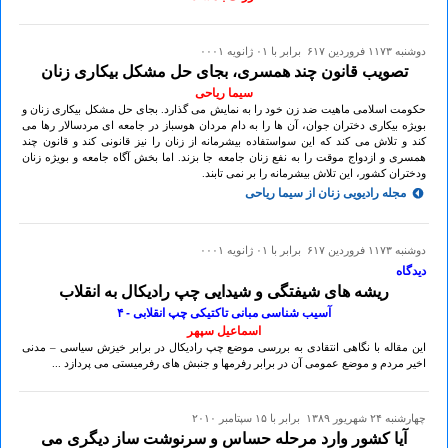
دوشنبه ۱۱۷۳ فروردين ۶۱۷ برابر با ۰۱ ژانويه ۰۰۰۱
تصویب قانون چند همسری، بجای حل مشکل بیکاری زنان
سیما ریاحی
حکومت اسلامی ماهیت ضد زن خود را به نمایش می گذارد. بجای حل مشکل بیکاری زنان و
بویژه بیکاری دختران جوان، آن ها را به دام مردان هوسباز در جامعه ای مردسالار رها می
کند و تلاش می کند که این سواستفاده بیشرمانه از زنان را نیز قانونی کند و قانون چند
همسری و ازدواج موقت را به نفع زنان جامعه جا بزند. اما بخش آگاه جامعه و بویژه زنان
ودختران کشور، این تلاش بیشرمانه را بر نمی تابند.
مجله رادیویی زنان از سیما ریاحی
دوشنبه ۱۱۷۳ فروردين ۶۱۷ برابر با ۰۱ ژانويه ۰۰۰۱
دیدگاه
ریشه های شیفتگی و شیدایی چپ رادیکال به انقلاب
آسیب شناسی مبانی تاکتیکی چپ انقلابی - ۴
اسماعیل سپهر
این مقاله با نگاهی انتقادی به بررسی موضع چپ رادیکال در برابر خیزش سیاسی – مدنی
اخیر مردم و موضع عمومی آن در برابر رفرمها و جنبش های رفرمیستی می پردازد ...
چهارشنبه ۲۴ شهريور ۱۳۸۹ برابر با ۱۵ سپتامبر ۲۰۱۰
آیا کشور وارد مرحله حساس و سرنوشت ساز دیگری می