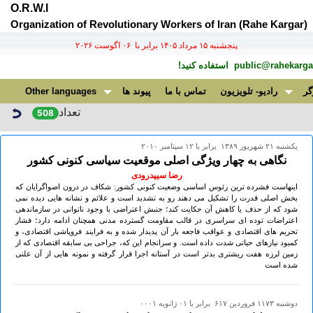
O.R.W.I
Organization of Revolutionary Workers of Iran (Rahe Kargar)
پنجشنبه ۱۵ مرداد ۱۴۰۵ برابر با ۰۶ اگوست ۲۰۲۶
public@rahekargar
استفاده کنید!
گر
رادیو- تلویزیون
تماس با ما
پیوند ها
Other languages
تعداد
508
يكشنبه ۲۱ شهريور ۱۳۸۹ برابر با ۱۲ سپتامبر ۲۰۱۰
نگاهی به چهار ویژگی اصلی موقعیت سیاسی کنونی کشور
رضا سیپدرودی
اینهاست فشرده ترین رئوس اساسی وضعیت کنونی کشور: شکاف در درون اصواگرایان که
بخش اصلی قدرت را تشکیل می دهند رو به تشدید است و علائم و نشانه هایی دیده نمی
شود که از حذف یا کاهش آن حکایت کند؛ جنبش اعتراضی با وجود ناتوانی در سازماندهی
اعتراضات توده ای سراسری در قالب مقاومت گسترده مدنی همچنان ادامه دارد؛ فشار
تحریم های اقتصادی و عواقب فاجعه بار آن پدیدار شده و به فرایند فروپاشی اقتصادی، و
کمبود نیازهای حیاتی شدت داده است. و سرانجام این که، جراحی بی سابقه اقتصادی که از
زمین لرزه هفت ریشتری بدتر است در آستانه اجرا قرار گرفته و نمونه هایی از آن علنی
شده است
دوشنبه ۱۱۷۳ فروردين ۶۱۷ برابر با ۰۱ ژانويه ۰۰۰۱