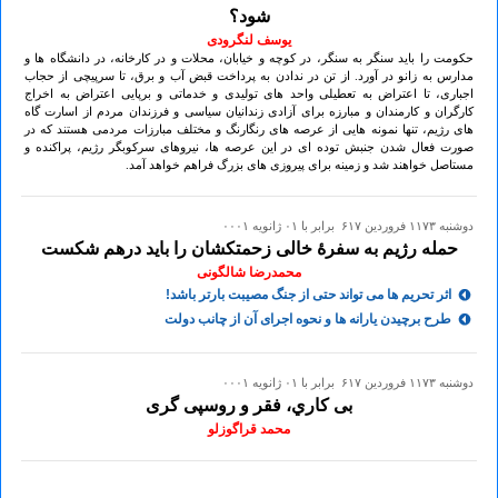
شود؟
یوسف لنگرودی
حکومت را باید سنگر به سنگر، در کوچه و خیابان، محلات و در کارخانه، در دانشگاه ها و
مدارس به زانو در آورد. از تن در ندادن به پرداخت قبض آب و برق، تا سرپیچی از حجاب
اجباری، تا اعتراض به تعطیلی واحد های تولیدی و خدماتی و برپایی اعتراض به اخراج
کارگران و کارمندان و مبارزه برای آزادی زندانیان سیاسی و فرزندان مردم از اسارت گاه
های رژیم، تنها نمونه هایی از عرصه های رنگارنگ و مختلف مبارزات مردمی هستند که در
صورت فعال شدن جنبش توده ای در این عرصه ها، نیروهای سرکوبگر رژیم، پراکنده و
مستاصل خواهند شد و زمینه برای پیروزی های بزرگ فراهم خواهد آمد.
دوشنبه ۱۱۷۳ فروردين ۶۱۷ برابر با ۰۱ ژانويه ۰۰۰۱
حمله رژیم به سفرۀ خالی زحمتکشان را باید درهم شکست
محمدرضا شالگونی
اثر تحریم ها می تواند حتی از جنگ مصیبت بارتر باشد!
طرح برچیدن یارانه ها و نحوه اجرای آن از چانب دولت
دوشنبه ۱۱۷۳ فروردين ۶۱۷ برابر با ۰۱ ژانويه ۰۰۰۱
بی کاري، فقر و روسپی گری
محمد قراگوزلو