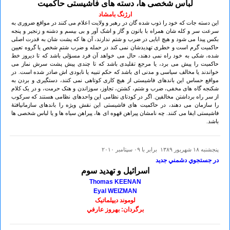
لباس شخصی ها، دسته های فاشیستی حاکمیت
ارژنگ بامشاد
این دسته جات که خود را ذوب شده گان در رهبر و ولایت اعلام می کنند در مواقع ضروری به
سرعت سر و کله شان همراه با باتون و گاز و اشک آور و بی بیسم و دشنه و زنجیر و پنجه
بکس پیدا می شود و هیچ ابایی در ضرب و شتم ندارند، آن ها که پشت شان به قدرت اصلی
حاکمیت گرم است و خطری تهدیدشان نمی کند در حمله و ضرب شتمِ شخص یا گروه تعیین
شده، شکی به خود راه نمی دهند، حال می خواهد آن فرد مسؤلی باشد که تا دیروز خط
حاکمیت را پیش می برد، یا مرجع تقلیدی باشد که تا چندی پیش پشت سرش نماز می
خواندند یا مخالف سیاسی و مدنی ای باشد که حکم تنبیه یا نابودی اش صادر شده است. در
مواقع حساس این باندهای فاشیستی از هیچ کاری کوتاهی نمی کنند، دستگیری و بردن به
شکنجه گاه های مخفی، ضرب و شتم، کشتن، تجاوز، سوزاندن و هتک حرمت، و در یک کلام
از سر راه برداشتن مخالفین. اگر در کودتای نظامی این واحدهای نظامی هستند که سرکوب
را سازمان می دهند، در حاکمیت های فاشیستی این نقش ویژه را باندهای سازمانیافتۀ
فاشیستی ایفا می کنند. چه نامشان پیراهن قهوه ای ها، پیراهن سیاه ها و یا لباس شخصی ها
باشد.
پنجشنبه ۱۸ شهريور ۱۳۸۹ برابر با ۰۹ سپتامبر ۲۰۱۰
در جستجوي دشمني جديد
اسرائيل و تهديد سوم
Thomas KEENAN
Eyal WEIZMAN
لوموند دیپلماتیک
برگردان: بهروز عارفي