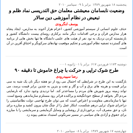
پنجشنبه ۱۸ شهريور ۱۳۸۹ برابر با ۰۹ سپتامبر ۲۰۱۰
وضعیت نابسامان معیشتی معلمان حق التدریسی نماد ظلم و
تبعیض در نظام آموزشی دین سالار
یوسف لنگرودی
حذف علوم انسانی از سیستم آموزشی کشور، اعزام هزار آخوند به مدارس، ایجاد پنجاه
هزار مدارس قرآن و برخی اقدامات دیگر مانند برکناری روسای بیست دانشگاه کشور و
بازنشسته کردن نزدیک به نود نفر از هیئت های علمی دانشگاه ها تنها بخش هایی از برنامه
های گسترده تصفیه نظام آموزشی و تحکیم موقعیت نهادهای سرکوبگر و اختناق آفرین در آن
است.
دوشنبه ۱۱۷۳ فروردين ۶۱۷ برابر با ۰۱ ژانويه ۰۰۰۱
طرح شوک تراپی و حرکت با چراغ خاموش تا دقیقه ۹٠
رضا سپیدرودی
بازگشت به این طرح در شرایطی که احتمال می رود از دو هفته دیگر نان یک شبه به سی
برابر قیمت و هزینه های برق و آب و گاز و نفت و بنزین به چندین برابر قیمت برسد، می
تواند زمینه بروز شورش های مردم را مساعدتر کند. اما تردیدی وجود ندارد که نارضایتی
مردم اگر بخواهد از سطح خودانگیخته و پراکنده فراتر رود مستلزم سازماندهی وسیع است.
تنها با سازماندهی مقاومت و اعتراض است که می توان طرح تهاجمی دولت نظامیامنیتی را
دراجرای شوک تراپی درهم شکست، ابتکار عمل را از چنگ شان بیرون کشید و مبارزه برای
نان، و حق مصرف آب، برخورداری از روشنایی و وسایل گرمایشی و سرمایشی را با مبارزه
برای حقوق و آزادی های سیاسی در مسیر سرنگونی استبداد مذهبی پیوند زد.
چهارشنبه ۱۷ شهريور ۱۳۸۹ برابر با ۰۸ سپتامبر ۲۰۱۰