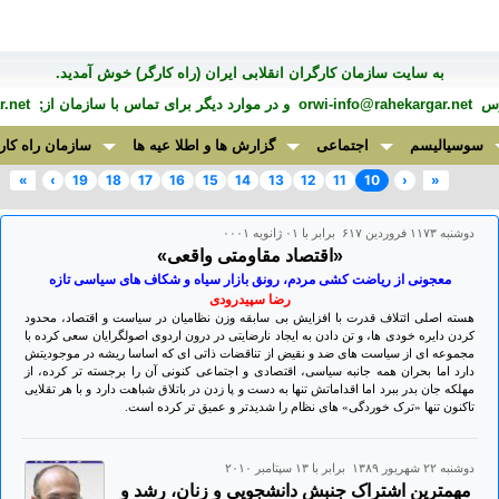
به سايت سازمان کارگران انقلابی ايران (راه کارگر) خوش آمديد.
درس
orwi-info@rahekargar.net
و در موارد ديگر برای تماس با سازمان از;
.net
سوسیالیسم
اجتماعی
گزارش ها و اطلا عیه ها
سازمان راه کار
»
›
19
18
17
16
15
14
13
12
11
10
‹
«
دوشنبه ۱۱۷۳ فروردين ۶۱۷ برابر با ۰۱ ژانويه ۰۰۰۱
«اقتصاد مقاومتی واقعی»
معجونی از ریاضت کشی مردم، رونق بازار سیاه و شکاف های سیاسی تازه
رضا سپیدرودی
هسته اصلی ائتلاف قدرت با افزایش بی سابقه وزن نظامیان در سیاست و اقتصاد، محدود
کردن دایره خودی ها، و تن دادن به ایجاد نارضایتی در درون اردوی اصولگرایان سعی کرده با
مجموعه ای از سیاست های ضد و نقیض از تناقضات ذاتی ای که اساسا ریشه در موجودیتش
دارد اما بحران همه جانبه سیاسی، اقتصادی و اجتماعی کنونی آن را برجسته تر کرده، از
مهلکه جان بدر ببرد اما اقداماتش تنها به دست و پا زدن در باتلاق شباهت دارد و با هر تقلایی
تاکنون تنها «ترک خوردگی» های نظام را شدیدتر و عمیق تر کرده است.
دوشنبه ۲۲ شهريور ۱۳۸۹ برابر با ۱۳ سپتامبر ۲۰۱۰
مهمترین اشتراک جنبش دانشجویی و زنان، رشد و