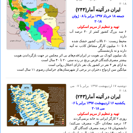
۲۰۱۸
ایران در آئینه آمار(۲۴۴)
جمعه ۱۸ خرداد ۱۳۹۷ برابر با ٠۸ ژوئن
۲٠۱۸
تهيه و تنظيم از مريم اسکوئی
۶ سد بزرگ کشور کمتر از ۴٠ درصد آب
دارند
محیط زیست: ۶٠ تالاب‌ کشور خشک شده
۸ تا ۱٠ میلیون کارگرِ مشاغل کاذب نه آتیه
دارند و نه بازنشستگی
یک میلیون کودک بی هویت در ایران/قدم‌های بی اثر مجلس در جهت بازگرداندن هویت
بیشتر مصرف‌کنندگان قرص برنج در رده سنی ۲٠ تا ۴٠ سال است
به ازای هر ۴ نفر در کشور یک نفر دارای اختلال روانی است
میانگین سن ازدواج دختران در برخی از شهرستان‌های خراسان رضوی ۱۱ سال است
دوشنبه ۱۷ ارديبهشت ۱۳۹۷ برابر با ۰۷ می
۲۰۱۸
ایران در آئینه آمار(۲۴۳)
يكشنبه ۱۶ ارديبهشت ۱۳۹۷ برابر با ٠۶
می ۲٠۱۸
تهيه و تنظيم از مريم اسکوئی
روزی ۲ کارگر ایرانی به خانه برنمی‌گردند
۱۳ درصد معتادان «گل» مصرف‌ می‌کنند/
دانشجویان ۱۵ درصد مصرف کنندگان گل
ازدواج ۱۴٠٠ دختران زیر ۱۵ سال در استان تهران