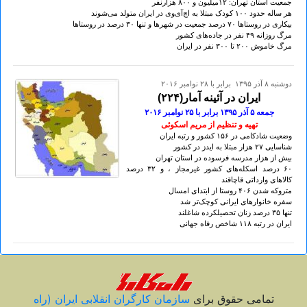
جمعیت استان تهران: ۱۲میلیون و ۸٠٠ هزارنفر
هر ساله حدود ۱٠٠ کودک مبتلا به اچ‌آی‌وی در ایران متولد می‌شوند
بیکاری در روستاها ۷٠ درصد جمعیت در شهرها و تنها ۳٠ درصد در روستاها
مرگ روزانه ۴۹ نفر در جاده‌های کشور
مرگ خاموش ۲٠٠ تا ۳٠٠ نفر در ايران
دوشنبه ۸ آذر ۱۳۹۵ برابر با ۲۸ نوامبر ۲۰۱۶
ایران در آئینه آمار(۲۲۴)
جمعه ۵ آذر ۱۳۹۵ برابر با ۲۵ نوامبر ۲٠۱۶
تهيه و تنظيم از مريم اسکوئی
وضعیت شادکامی در ۱۵۶ کشور و رتبه ایران
شناسایی ۲۷ هزار مبتلا به ایدز در کشور
بیش از هزار مدرسه فرسوده در استان تهران
۶٠ درصد اسکله‌های کشور غیرمجاز ، و ۳۲ درصد
کالاهای وارداتی قاچاقند
متروکه شدن ۴٠۶ روستا از ابتدای امسال
سفره خانوارهای ایرانی کوچک‌تر شد
تنها ۳۵ درصد زنان تحصیلکرده شاغلند
ایران در رتبه ۱۱۸ شاخص رفاه جهانی
تمامی حقوق برای
سازمان کارگران انقلابی ايران (راه