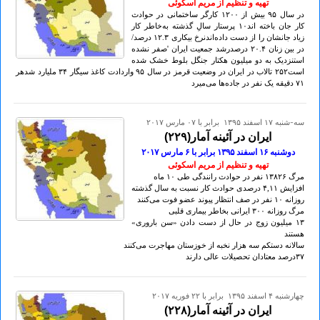
تهيه و تنظيم از مريم اسکوئی
در سال ۹۵ بیش از ۱۲۰۰ کارگر ساختمانی در حوادث
کار جان باخته اند۱۰ پرستار سالِ گذشته به‌خاطر کار
زیاد جانشان را از دست داده‌اندنرخ بیکاری ۱۲.۳ درصد/
در بین زنان ۲۰.۴ درصدرشد جمعیت ایران 'صفر نشده
استنزدیک به دو میلیون هکتار جنگل بلوط خشک شده
است۲۵۲ تالاب در ایران در وضعیت قرمز در سال ۹۵ واردادت کاغذ سیگار ۳۴ ملیارد شدهر
۷۱ دقیقه یک نفر در جاده‌ها می‌میرد
سه-شنبه ۱۷ اسفند ۱۳۹۵ برابر با ۰۷ مارس ۲۰۱۷
ایران در آئینه آمار(۲۲۹)
دوشنبه ۱۶ اسفند ۱۳۹۵ برابر با ۶ مارس ۲٠۱۷
تهيه و تنظيم از مريم اسکوئی
مرگ ۱۳۸۲۶ نفر در حوادث رانندگی طی ۱٠ ماه
افزایش ۴,۱۱ درصدی حوادث کار نسبت به سال گذشته
روزانه ۱٠ نفر در صف انتظار پیوند عضو فوت می‌کنند
مرگ روزانه ۳٠٠ ایرانی بخاطر بیماری قلبی
۱۳ میلیون زوج در حال از دست دادن «سن باروری‌»
هستند
سالانه دستکم سه هزار نخبه از خوزستان مهاجرت می‌کنند
۳۷درصد معتادان تحصیلات عالی دارند
چهارشنبه ۴ اسفند ۱۳۹۵ برابر با ۲۲ فوريه ۲۰۱۷
ایران در آئینه آمار(۲۲۸)