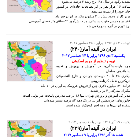
تشدید رکود در سال ۹۷؛ نرخ رشد ۳ درصد می‌شود
سالانه ۱۶ هزار نفر بر اثر تصادفات جاده‌ای در کشور
جان خود را از دست می‌دهند
وزیر کار از وجود بیش از ۳ میلیون بیکار در ایران خبر داد
فقر در مدارس جنوب سیستان; هر دانش‌آموز ۵۲ سانتی‌متر فضای آموزشی
نرخ تورم در آذرماه دو رقمی شد
دوشنبه ۴ دی ۱۳۹۶ برابر با ۲۵ دسامبر ۲۰۱۷
ایران در آئینه آمار(۲۴٠)
یكشنبه ۳ دی ۱۳۹۶ برابر با ۲۴ دسامبر ۲٠۱۷
تهيه و تنظيم از مريم اسکوئی
موج بازنشستگی‌ها در آموزش و پرورش و نحوه
ساماندهی معلمان
بیکاری ۲۵ تا ۴٠ درصدی جوانان و فارغ التحصیلان
تاریک‎ترین نقطه کارنامه ربیعی
درآمد ۱۴٠میلیون دلاری چین از فروش عروسک به ایران در ۱٠ ماه
بیکاران مدرک‎دار ۴ برابر شدند
مدیر کل آموزش و پرورش تهران: تنها ۱۸ در صد مدارس پایتخت غیر دولتی است
خانوارهای اجاره‌نشین ایرانی در یک دهه ۸۳ درصد بیشتر شده‌اند
سفره ایرانی‌ها در دهه اخیر کوچک‌تر شده است
يكشنبه ۱۹ آذر ۱۳۹۶ برابر با ۱۰ دسامبر ۲۰۱۷
ایران در آئینه آمار(۲۳۹)
شنبه ۱۸ آذر ۱۳۹۶ برابر با ۹ دسامبر ۲٠۱۷