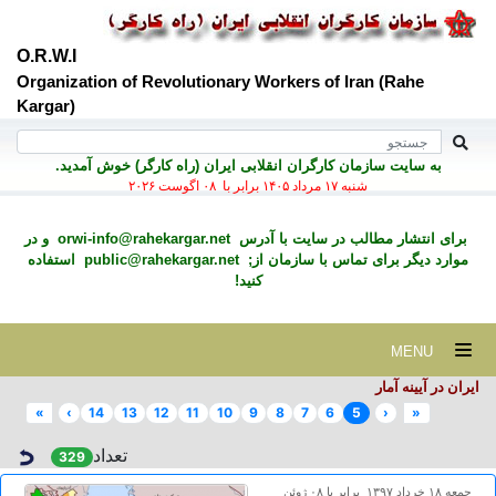
O.R.W.I
Organization of Revolutionary Workers of Iran (Rahe
Kargar)
به سايت سازمان کارگران انقلابی ايران (راه کارگر) خوش آمديد.
شنبه ۱۷ مرداد ۱۴۰۵ برابر با ۰۸ اگوست ۲۰۲۶
برای انتشار مطالب در سايت با آدرس
orwi-info@rahekargar.net
و در
موارد ديگر برای تماس با سازمان از;
public@rahekargar.net
استفاده
کنید!
MENU
ایران در آیینه آمار
»
›
14
13
12
11
10
9
8
7
6
5
‹
«
تعداد
329
جمعه ۱۸ خرداد ۱۳۹۷ برابر با ۰۸ ژوئن