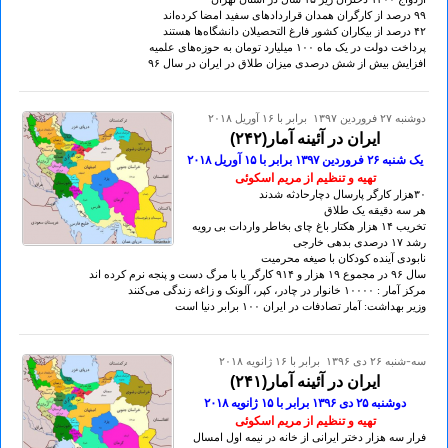
۹۹ درصد از کارگران همدان قراردادهای سفید امضا کرده‌اند
۴۲ درصد از بیکاران کشور فارغ التحصیلان دانشگاه‌ها هستند
پرداخت دولت در یک ماه ۱٠٠ میلیارد تومان به حوزه‌های علمیه
افزایش بیش از شش درصدی میزان طلاق در ایران در سال ۹۶
دوشنبه ۲۷ فروردين ۱۳۹۷ برابر با ۱۶ آوريل ۲۰۱۸
ایران در آئینه آمار(۲۴۲)
یک شنبه ۲۶ فروردين ۱۳۹۷ برابر با ۱۵ آوريل ۲٠۱۸
تهيه و تنظيم از مريم اسکوئی
۳٠هزار کارگر پارسال دچارحادثه شدند
هر سه دقیقه یک طلاق
تخریب ۱۴ هزار هکتار باغ چای بخاطر واردات بی رویه
رشد ۱۷ درصدی بدهی خارجی
نابودی آینده کودکان با صیغه محرمیت
سال ۹۶ در مجموع ۱۹ هزار و ۹۱۴ کارگر یا با مرگ دست و پنجه نرم کرده اند
مرکز آمار : ۱٠٠٠٠ خانوار در چادر، کپر، آلونک و زاغه زندگی می‌کنند
وزیر بهداشت: آمار تصادفات در ایران ۱٠٠ برابر دنیا است
سه-شنبه ۲۶ دی ۱۳۹۶ برابر با ۱۶ ژانويه ۲۰۱۸
ایران در آئینه آمار(۲۴۱)
دوشنبه ۲۵ دی ۱۳۹۶ برابر با ۱۵ ژانويه ۲٠۱۸
تهيه و تنظيم از مريم اسکوئی
فرار سه هزار دختر ایرانی از خانه در نیمه اول امسال