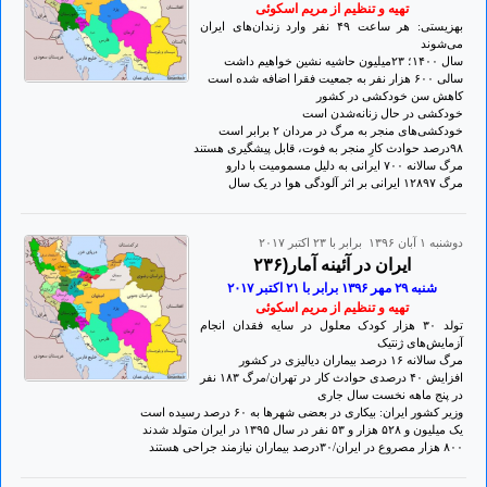
تهيه و تنظيم از مريم اسکوئی
بهزیستی: هر ساعت ۴۹ نفر وارد زندان‌های ایران
می‌شوند
سال ۱۴٠٠؛ ۲۳میلیون حاشیه نشین خواهیم داشت
سالی ۶٠٠‌ هزار نفر به جمعیت فقرا اضافه شده است
کاهش سن خودکشی در کشور
خودکشی در حال زنانه‌شدن است
خودکشی‌های منجر به مرگ در مردان ۲ برابر است
۹۸درصد حوادث کارِ منجر به فوت، قابل پیشگیری هستند
مرگ سالانه ۷٠٠ ایرانی به دلیل مسمومیت‌ با دارو
مرگ ۱۲۸۹۷ ایرانی بر اثر آلودگی هوا در یک سال
دوشنبه ۱ آبان ۱۳۹۶ برابر با ۲۳ اکتبر ۲۰۱۷
ایران در آئینه آمار(۲۳۶
شنبه ۲۹ مهر ۱۳۹۶ برابر با ۲۱ اکتبر ۲٠۱۷
تهيه و تنظيم از مريم اسکوئی
تولد ۳٠ هزار کودک معلول در سایه فقدان انجام
آزمایش‌های ژنتیک
مرگ سالانه ۱۶ درصد بیماران دیالیزی در کشور
افزایش ۴٠ درصدی حوادث کار در تهران/مرگ ۱۸۳ نفر
در پنج ماهه نخست سال جاری
وزیر کشور ایران: بیکاری در بعضی شهرها به ۶٠ درصد رسیده است
یک میلیون و ۵۲۸ هزار و ۵۳ نفر در سال ۱۳۹۵ در ایران متولد شدند
۸٠٠ هزار مصروع در ایران/۳٠درصد بیماران نیازمند جراحی هستند