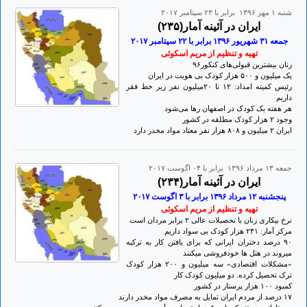
شنبه ۱ مهر ۱۳۹۶ برابر با ۲۳ سپتامبر ۲۰۱۷
ایران در آئینه آمار(۲۳۵)
جمعه ۳۱ شهريور ۱۳۹۶ برابر با ۲۲ سپتامبر ۲٠۱۷
تهيه و تنظيم از مريم اسکوئی
زنان بیشترین قبولی‌های کنکور۹۶
یک میلیون و ۵٠٠ هزار کودک بی هویت در ایران
رئیس کمیته امداد: ۱۲‌ تا ۲٠میلیون نفر زیر خط فقر
داریم
هر هفته یک کودک در اصفهان رها می‌شود
وجود ۲ هزار کودک مطلقه در کشور
ایران ۲ میلیون و ۸٠۸ هزار نفر معتاد مواد مخدر دارد
جمعه ۱۳ مرداد ۱۳۹۶ برابر با ۰۴ اگوست ۲۰۱۷
ایران در آئینه آمار(۲۳۴)
پنجشنبه ۱۲ مرداد ۱۳۹۶ برابر با ۳ اگوست ۲٠۱۷
تهيه و تنظيم از مريم اسکوئی
نرخ بیکاری زنان با تحصیلات عالی ۲ برابر مردان است
مرکز آمار: ۲۴۱ هزار کودک بی سواد داریم
۹٠ درصد دختران ایرانی که برای یافتن کار به ترکیه
میروند در هتل ها خودفروشی میکنند
«مشکلات اقتصادی» سه میلیون و ۲٠٠ هزار کودک
ترک تحصیل کرده. دو میلیون کودک کار
کمبود ۱٠٠ هزار پرستار در کشور
۱۷ درصد از مردم ایران تمایل به مصرف مواد مخدر دارند