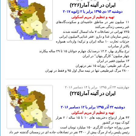
ایران در آئینه آمار(۲۲۶)
دوشنبه ۱۳ دی ۱۳۹۵ برابر با ۲ ژانويه ۲٠۱۷
تهيه و تنظيم از مريم اسکوئی
۱۱ میلیون نفر در مناطق حاشیه‌ای و سکونت‌گاه‌های
غیر رسمی زندگی می‌کنند
۷۲۵ تهرانی در تصادفات ۷ ماه امسال کشته شدند
رئیس سازمان غذا و دارو : فقر غذایی۴میلیون ایرانی
جزئیات تجارت ۱٠ ساله ایران و ترکیه/ واردات همواره
بالاتر از صادرات
نرخ بیکاری بهار، ۱۲.۲ درصد/یک چهارم جوانان ۱۵ تا ۲۹ ساله بیکارند
چهار میلیون” کارگر پنهان” در ایران
۱۳ ميليون فقير در ايران
مرگ غیر طبیعی’ روزانه ۱۵ نفر درتهران
۲۸٠٠ مرگ غیرطبیعی تنها در نیمه سال اول ۹۵ و فقط در تهران
چهارشنبه ۲۴ آذر ۱۳۹۵ برابر با ۱۴ دسامبر ۲۰۱۶
ایران در آئینه آمار(۲۲۵)
دوشنبه ۲۲ آذر ۱۳۹۵ برابر با ۱۲ دسامبر ۲٠۱۶
تهيه و تنظيم از مريم اسکوئی
۴۳ هزار ازدواج دختربچه های ۱٠ تا ۱۵ ساله / ۲ هزار
کودک بیوه در کشور
ضرر روزانه حوادث کارگری ۱۵٠ میلیارد تومان است
رئیس پلیس راه از مرگ بیش از ۳۴٠٠ نفر در تصادفات جاده ای در زمستان گذشته خبر داد