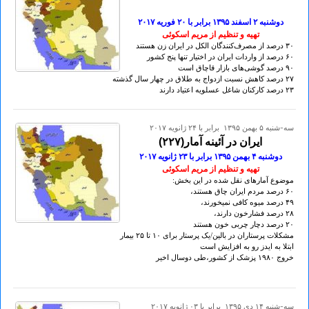
دوشنبه ۲ اسفند ۱۳۹۵ برابر با ۲٠ فوريه ۲٠۱۷
تهيه و تنظيم از مريم اسکوئی
۳٠ درصد از مصرف‌کنندگان الکل در ایران زن هستند
۶٠ درصد از واردات ایران در اختیار تنها پنج کشور
۹٠ درصد گوشی‌های بازار قاچاق است
۲۷ درصد کاهش نسبت ازدواج به طلاق در چهار سال گذشته
۲۳ درصد کارکنان شاغل عسلویه اعتیاد دارند
سه-شنبه ۵ بهمن ۱۳۹۵ برابر با ۲۴ ژانويه ۲۰۱۷
ایران در آئینه آمار(۲۲۷)
دوشنبه ۴ بهمن ۱۳۹۵ برابر با ۲۳ ژانويه ۲٠۱۷
تهيه و تنظيم از مريم اسکوئی
موضوع آمارهای نقل شده در این بخش:
۶٠ درصد مردم ایران چاق هستند،
۴۹ درصد میوه کافی نمیخورند،
۲۸ درصد فشارخون دارند،
۲٠ درصد دچار چربی خون هستند
مشکلات پرستاران در بالین/یک پرستار برای ۱٠ تا ۲۵ بیمار
ابتلا به ایدز رو به افزایش است
خروج ۱۹۸٠ پزشک از کشور،طی دوسال اخیر
سه-شنبه ۱۴ دی ۱۳۹۵ برابر با ۰۳ ژانويه ۲۰۱۷