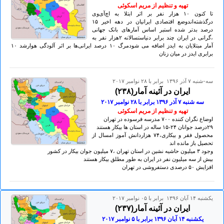
تهيه و تنظيم از مريم اسکوئی
تا کنون ۱٠ هزار نفر بر اثر ابتلا به اچ‌آی‌وی
درگذشته‌اندوضع اقتصادی ایرانیان در دهه اخیر ۱۵
درصد بدتر شده استبر اساس آمارهای بانک جهانی
،گرانی در ایران چند برابر دنیاستسالانه ۲هزار نفر به
آمار مبتلایان به ایدز اضافه می شودمرگ ۱٠ درصد ایرانی‌ها بر اثر آلودگی هوارشد ۱٠
برابری ایدز در میان زنان
سه-شنبه ۷ آذر ۱۳۹۶ برابر با ۲۸ نوامبر ۲۰۱۷
ایران در آئینه آمار(۲۳۸)
سه شنبه ۷ آذر ۱۳۹۶ برابر با ۲۸ نوامبر ۲٠۱۷
تهيه و تنظيم از مريم اسکوئی
اوضاع نگران کننده ۷٠٠ مدرسه فرسوده در تهران
۲۹درصد جوانان ۲۴-۱۵ ساله در استان ها بیکار هستند
محصول فقر و بیکاری،۷۴ هزاردانش آموز امسال از
تحصیل باز مانده اند
وجود ۳ میلیون حاشیه نشین در استان تهران ،۷ میلیون جوان بیکار در کشور
بیش از سه میلیون نفر در ایران به طور مطلق بیکار هستند
افزایش ۵٠ درصدی دستفروشی در تهران
يكشنبه ۱۴ آبان ۱۳۹۶ برابر با ۰۵ نوامبر ۲۰۱۷
ایران در آئینه آمار(۲۳۷)
يكشنبه ۱۴ آبان ۱۳۹۶ برابر با ۵ نوامبر ۲٠۱۷