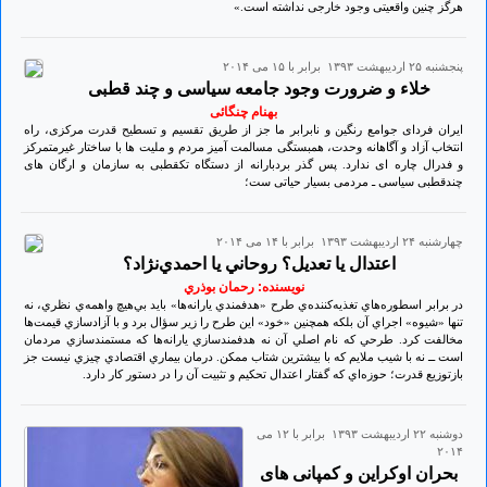
هرگز چنین واقعیتی وجود خارجی نداشته است.»
پنجشنبه ۲۵ ارديبهشت ۱۳۹۳ برابر با ۱۵ می ۲۰۱۴
خلاء و ضرورت وجود جامعه سیاسی و چند قطبی
بهنام چنگائی
ایران فردای جوامع رنگین و نابرابر ما جز از طریق تقسیم و تسطیح قدرت مرکزی، راه
انتخاب آزاد و آگاهانه وحدت، همبستگی مسالمت آمیز مردم و ملیت ها با ساختار غیرمتمرکز
و فدرال چاره ای ندارد. پس گذر بردبارانه از دستگاه تکقطبی به سازمان و ارگان های
چندقطبی سیاسی ـ مردمی بسیار حیاتی ست؛
چهارشنبه ۲۴ ارديبهشت ۱۳۹۳ برابر با ۱۴ می ۲۰۱۴
اعتدال يا تعديل؟ روحاني يا احمدي‌نژاد؟
نویسنده: رحمان بوذري
در برابر اسطوره‌هاي تغذيه‌کننده‌‌ي طرح «هدفمندي يارانه‌ها» بايد بي‌هيچ واهمه‌ي نظري، نه
تنها «شيوه» اجراي آن بلکه همچنين «خود» اين طرح را زير سؤال برد و با آزادسازي قيمت‌ها
مخالفت کرد. طرحي که نام اصلي آن نه هدفمندسازي يارانه‌ها که مستمندسازي مردمان
است ــ نه با شيب ملايم که با بيشترين شتاب ممکن. درمان بيماري اقتصادي چيزي نيست جز
بازتوزيع قدرت؛ حوزه‌اي که گفتار اعتدال تحکيم و تثبيت آن را در دستور کار دارد.
دوشنبه ۲۲ ارديبهشت ۱۳۹۳ برابر با ۱۲ می
۲۰۱۴
بحران اوکراین و کمپانی‌ های