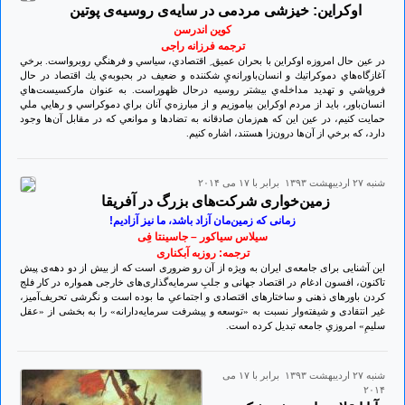
اوکراین: خيزشی مردمی در سايه‌ی روسيه‌ی پوتين
كوين اندرسن
ترجمه فرزانه راجی
در عين حال امروزه اوکراین با بحران عميق ِ اقتصادي، سياسي و فرهنگي روبرواست. برخي
آغازگاه‌هاي دموكراتيك و انسان‌باورانه‌يِ شكننده و ضعيف در بحبوبه‌ي يك اقتصاد در حال
فروپاشي و تهديد مداخله‌ي بيشتر روسيه درحال ظهوراست. به عنوان ماركسيست‌هاي
انسان‌باور، بايد از مردم اوکراین بياموزيم و از مبارزه‌ي آنان براي دموكراسي و رهايي ملي
حمايت كنيم، در عين اين كه هم‌زمان صادقانه به تضادها و موانعي كه در مقابل آن‌ها وجود
دارد، كه برخي‌ از آن‌ها درون‌زا هستند، اشاره كنيم.
شنبه ۲۷ ارديبهشت ۱۳۹۳ برابر با ۱۷ می ۲۰۱۴
زمین‌خواری شرکت‌‌های بزرگ در آفریقا
زمانی که زمین‌مان آزاد باشد، ما نیز آزادیم!
سیلاس سیاکور – جاسینتا فِی
ترجمه: روزبه آبکناری
این آشنایی برای جامعه‌ی ایران به ویژه از آن رو ضروری است که از بیش از دو دهه‌ی پیش
تاکنون، افسون ادغام در اقتصاد جهانی و جلبِ سرمایه‌گذاری‌های خارجی همواره در کار فلج
کردن باورهای ذهنی و ساختارهای اقتصادی و اجتماعیِ ما بوده است و نگرشی تحریف‌آمیز،
غیر انتقادی و شیفته‌وار نسبت به «توسعه و پیشرفت سرمایه‌دارانه» را به بخشی از «عقل
سلیمِ» امروزیِ جامعه تبدیل کرده است.
شنبه ۲۷ ارديبهشت ۱۳۹۳ برابر با ۱۷ می
۲۰۱۴