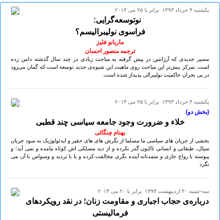
يكشنبه ۴ خرداد ۱۳۹۳ برابر با ۲۵ می ۲۰۱۴
نوتوسعه‌گرایی:
فراسوی نولیبرالیسم؟
ماریانو فلیز
ترجمه منصور احسان
مسیر جدیدی که آرژانتین در پیش گرفته به مباحث زیادی در چند سال گذشته دامن زده
است. تمرکز بیش‌تر این مباحث روی ماهیت این شیوه‌ی جدید توسعه است که گمان می‌رود
در پی بحران حاکمیت نولیبرالی پدیدار شده است.
يكشنبه ۴ خرداد ۱۳۹۳ برابر با ۲۵ می ۲۰۱۴
(بخش دو)
خلاء و ضرورت وجود جامعه سیاسی چند قطبی
بهنام چنگائی
بخشی از جریان های سیاسی ما مسلما از نگرش های های حقیر و ایدئولوژیک به سود جریان
سیال، طبقاتی و انسانی تاکنون گذر نکرده و از دید مسلکی اش کوتاه نیامده و نمی آید؛ و
پیوسته با رواج جاری و متمدنانه آینده نگری مخالفت کرده و یا با تردید و وسواس با آن می
نگرد
سه-شنبه ۳۰ ارديبهشت ۱۳۹۳ برابر با ۲۰ می ۲۰۱۴
درباره‌ی حجاب اجباری و مقاومت زنان؛ در نقد رویکردهای
فرمالیستی