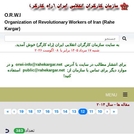
O.R.W.I
Organization of Revolutionary Workers of Iran (Rahe
Kargar)
به سايت سازمان کارگران انقلابی ايران (راه کارگر) خوش آمديد.
شنبه ۱۷ مرداد ۱۴۰۵ برابر با ۰۸ اگوست ۲۰۲۶
برای انتشار مطالب در سايت با آدرس
orwi-info@rahekargar.net
و در
موارد ديگر برای تماس با سازمان از;
public@rahekargar.net
استفاده
کنید!
MENU
مقاله ها - سال ۲٠۱۴
»
›
19
18
17
16
15
14
13
12
11
10
‹
«
تعداد
383