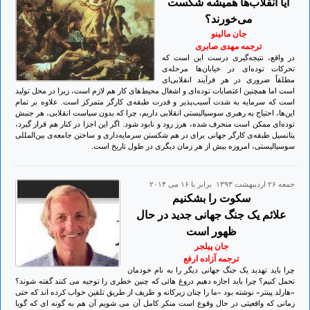
آیا انقلاب‌ها همیشه شکست
می‌خورند؟
جان مالینو
ترجمه مهدی صابری
در واقع، نتیجه‌گیری درست این است که
تحرکات توده‌ای در خیابان‌ها مرحله‌ی
مطلقاً ضروری در هر فرآیند انقلابی‌ای
است اما همچنین اعتصابات توده‌ای و اشغال محیط‌های کار هم لازم است، زیرا در محل تولید
است که سرمایه به شدت آسیب‌پذیر و قدرت طبقه‌ی کارگر متمرکز است. علاوه بر تمام
این‌ها، احتیاج به رهبری سوسیالیستی انقلابی داریم، چرا که بدون سیاست انقلابی، هر جنبش
توده‌ای ممکن است منحرف شده، هرز رود و نابود شود. اگر این اجزا در کنار هم قرار گیرد،
پتانسیل طبقه‌ی کارگر جهانی برای در هم شکستن سرمایه‌داری و ساختن جامعه‌ی بین‌المللی
سوسیالیستی، امروزه بیش از هر زمان دیگری در طول تاریخ است.
جمعه ۲۶ ارديبهشت ۱۳۹۳ برابر با ۱۶ می ۲۰۱۴
سکوت را بشکنیم
علائم یک جنگ جهانی جدید در حال
ظهور است
جان پیلجر
ترجمه آزاده ارفع
چرا باید تهدید یک جنگ جهانی دیگر را به نام خودمان
تحمل کنیم؟ چرا باید اجازه دهیم دروغ هائی که چنین خطری را توجیه می کنند گفته شوند؟
«هارلد پینتر» نوشته بود «ما را چنان زیرکانه و ظریف از طریق تلقین خواب کرده اند که حتی
زمانی که واقعیتی در حال وقوع است منکر کامل آن می شویم آن هم به گونه ای که گویا