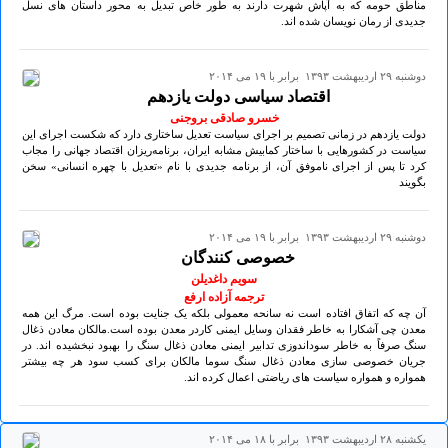
مناطق حومه که به آپاش شهرت دارند به طور خاص تبدیل به محور داستان های نسل
جدیدی از رمان نویسان شده اند.
دوشنبه ۲۹ ارديبهشت ۱۳۹۳ برابر با ۱۹ می ۲۰۱۴
اقتصاد سیاسی دولت یازدهم
خسرو صادقی بروجنی
دولت یازدهم در زمانی تصمیم بر اجرای سیاست تعدیل ساختاری دارد که شکست اجرای این
سیاست در کشورهایی با ساختار کمابیش مشابه ایران، برنامه‌ریزان اقتصاد جهانی را مجاب
کرد تا پس از اجرای ناموفق آن، از برنامه جدیدی با نام «تعدیل با چهره انسانی» سخن
بگویند
دوشنبه ۲۹ ارديبهشت ۱۳۹۳ برابر با ۱۹ می ۲۰۱۴
خصوصی کنندگان
سویم داغدیلن
ترجمه آزاده ارفع
آن چه که اتفاق افتاده است نه سانحه معمولی بلکه یک جنایت بوده است. مرگ این همه
معدن چی آشکارا به خاطر فقدان وسایل ایمنی کاردر معدن بوده است.مالکان معادن ذغال
سنگ صرفاً به خاطر سوداندوزی تدابیر ایمنی معادن ذغال سنگ را بهبود نبخشیده اند. در
جریان خصوصی سازی معادن ذغال سنگ سوما مالکان برای کسب سود هر چه بیشتر
همواره و همواره سیاست های ریاضتی اعمال کرده اند.
يكشنبه ۲۸ ارديبهشت ۱۳۹۳ برابر با ۱۸ می ۲۰۱۴