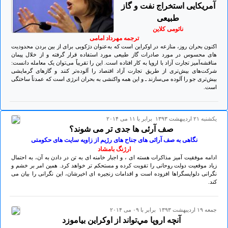
آمریکایی استخراج نفت و گاز
طبیعی
نائومی کلاین
ترجمه مهرداد امامی
اکنون بحران روز، منازعه در اوکراین است که به‌عنوان دژکوبی برای از بین بردن محدودیت­‌
های محسوس در مورد صادرات گاز طبیعی مورد استفاده قرار گرفته و از خلال پیمان
مناقشه‌­آمیز تجارت آزاد با اروپا به کار افتاده است. این را تقریباً می‌­توان یک معامله دانست:
شرکت‌‌های بیش‌‌تری از طریق تجارت آزاد اقتصاد را آلوده‌‌تر کنند و گازهای گرمایشی
بیش‌تری جو را آلوده می­‌سازند ـ و این همه واکنشی به بحران انرژی است که عمدتاً ساختگی
است.
يكشنبه ۲۱ ارديبهشت ۱۳۹۳ برابر با ۱۱ می ۲۰۱۴
صف آرئی ها جدی تر می شوند؟
نگاهی به صف آرائی های جناح های رژیم از زاویه سایت های حکومتی
ارژنگ بامشاد
ادامه موفقیت آمیز مذاکرات هسته ای ، و اجبار خامنه ای به تن در دادن به آن، به احتمال
زیاد موقعیت دولت روحانی را تقویت کرده و مستحکم تر خواهد کرد. همین امر بر خشم و
نگرانی دلواپسگراها افزوده است و اقدامات زنجیره ای اخیرشان، این نگرانی را بیان می
کند.
جمعه ۱۹ ارديبهشت ۱۳۹۳ برابر با ۰۹ می ۲۰۱۴
آنچه اروپا مي‌تواند از اوکراين بياموزد