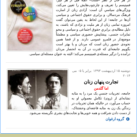
در هر حال از نظر «سنت» آنچه قبل از هر چیز،
فمینیسم را تعریف و چارچوب‌هایش را تعیین می‌کند،
ویژگی‌های سیاسیِ آن است: آزادی زنان از اسارت
فرهنگ مردسالار، و برابری حقوق اجتماعی و سیاسی
آن‌ها در جامعه؛ از این لحاظ به یقین می‌توان گفت
امروزه تمامی زنان از هر ملیت و نژادی که باشند، به
دلیل مطالبه‌ی برابریِ حقوق اجتماعی و سیاسی و محو
تمایزات جنسی، پیشاپیش حضوری سیاسی و مطمئناً
موضع‌دار در قلمرو عمومی دارند. و از قضا همین
نحوه‌ی حضور زنان است که مردان و یا بهتر است
بگوییم جامعه‌ای که قدرت در آن به انحصار مردان
درآمده را درگیر مسئله‌ی فمینیسم می‌کند؛ البته به عنوان مسئله‌ای سیاسی.
دوشنبه ۱۵ ارديبهشت ۱۳۹۳ برابر با ۰۵ می
۲۰۱۴
تجارت پنهان زنان
اما گلدمن
جامعه، تجربیات جنسیِ یک مرد را به مثابه
نشانه‌ای از (روندِ) تکاملِ معمولیِ او به
حساب می‌آورد، در حالیکه همان تجربیات در
زندگیِ یک زن به مثابه فاجعه‌ای وحشتناک،
از دست دادن شرافت و همه خوبی‌ها و نجابت‌هایِ بشری نگریسته می‌شود.
گروه ارغوان