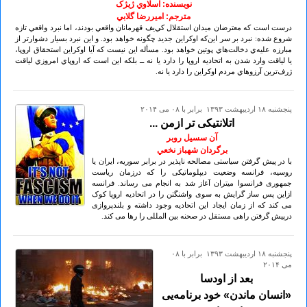
نویسنده: اسلاوي ژيژک
مترجم: اميررضا گلابي
درست است که معترضان ميدان استقلال کي‌يف قهرمانان واقعي بودند، اما نبرد واقعي تازه
شروع شده: نبرد بر سر اين‌که اوکراين جديد چگونه خواهد بود. و اين نبرد بسيار دشوارتر از
مبارزه عليه‌ي دخالت‌هاي پوتين خواهد بود. مسأله اين نيست که آيا اوکراين استحقاق اروپا،
يا لياقت وارد شدن به اتحاديه اروپا را دارد يا نه ــ بلکه اين است که اروپاي امروزي لياقت
ژرف‌ترين آرزوهاي مردم اوکراين را دارد يا نه.
پنجشنبه ۱۸ ارديبهشت ۱۳۹۳ برابر با ۰۸ می ۲۰۱۴
اتلانتیکی تر ازمن ...
آن سسیل روبر
برگردان شهباز نخعي
با در پیش گرفتن سیاستی مصالحه ناپذیر در برابر سوریه، ایران یا
روسیه، فرانسه وضعیت دیپلوماتیکی را که درزمان ریاست
جمهوری فرانسوا میتران آغاز شد به انجام می رساند. فرانسه
ازاین پس ساز گرایش به سوی واشنگتن را در اتحادیه اروپا کوک
می کند که از زمان ایجاد این اتحادیه وجود داشته و بلندپروازی
درپیش گرفتن راهی مستقل در صحنه بین المللی را رها می کند.
پنجشنبه ۱۸ ارديبهشت ۱۳۹۳ برابر با ۰۸
می ۲۰۱۴
بعد از اودسا
«انسان ماندن» خود برنامه‌یی