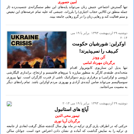
امین حصوری
تنها گسترش اجتماعیِ جنبش زنان می‌تواند پایه‌های این نظم ستمگرانه‌ی جنسیت‌زده (از
جمله منطق تن-کالاییِ حجاب اجباری) را بلرزاند، جنبشی که علیه تمام عرصه‌های این تبعیض
و ستم فعالیت کند و رهایی زنان را در گرو رهایی جامعه ببیند.
دوشنبه ۲۹ ارديبهشت ۱۳۹۳ برابر با ۱۹ می
۲۰۱۴
اوکراین: شورشیان حکومت
کی‌یف را نمی‌پذیرند!
آلن وودز
برگردان مهرداد امامی
تنها بدیل این سناریوی کابوس‌وار اقدام
متحدانه‌ی طبقه‌ی کارگر به منظور مبارزه با نیروهای فاشیسم و ارتجاع، براندازی الیگارشی
(روسی و اوکراینی) و برقراری رژیم دموکراتیک ناشی از قدرت کارگران است. تنها پیروزی
سوسیالیسم می‌تواند ضامن آینده‌ی آزادی و بهروزی مردم اوکراین باشد. تمام راه‌های دیگر
به مصیبت می‌انجامد.
دوشنبه ۲۹ ارديبهشت ۱۳۹۳ برابر با ۱۹ می ۲۰۱۴
آپاچ های استانبول
تیمور محی الدین
برگردان آریا نوری
حرکتی که در اطراف پاری گزی ترکیه در ماه بهار سال گذشته شکل گرفت ابعادی از جامعه
ی ترکیه را به نمایش گذاشت که آماده ی نشان دادن اعتراض خود است. جوانان ساکن