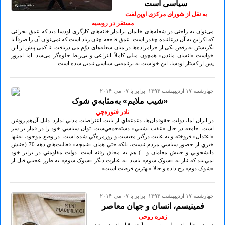
سیاسی است
به نقل از شورای مرکزی اوپن‌لفت
مستقر در روسیه
می‌توان به راحتی در شعله‌های خانمان برانداز خانه‌های کارگری اودسا دید که عمق بحرانی
که اکراین به آن درغلتیده چقدر است. عمق فاجعه چنان زیاد است که نمی‌توان آن را صرفاً با
نگریستن به رقص یکی از حرامزاده‌ها در میان شعله‌های دوّم می دریافت. تا کمی پیش از این
خواست «انسان ماندن» همچون میلی کاملاً انتزاعی و بی‌ربط جلوه‌گر می‌شد. اما امروز
پس از کشتار اودسا، این خواست به برنامه‌یی سیاسی تبدیل شده است.
چهارشنبه ۱۷ ارديبهشت ۱۳۹۳ برابر با ۰۷ می ۲۰۱۴
«شيب ملايم» به‌مثابه‌ي شوک
نادر فتوره‌چي
در ايران اما، دولت حقوقدان‌ها، دغدغه‌اي از بابت اعتراضات مدني ندارد. دليل آن‌هم روشن
است. جامعه در حال «عقب نشيني» دسته‌جمعي‌ست. توان سياسي خود را در قمار بر سر
«اعتدال» فروخته و به غايت درگير معيشت و روزمره‌گي شده است. در وضع موجود، نه‌تنها
خبري از حضور سياسي مردم نيست، بلکه حتي همان «نيمچه» فعاليت‌هاي دهه 70 (جنبش
دانشجويي و جنبش معلمان و ..) هم به محاق رفته است. دولت مقاومتي در برابر خود
نمي‌بيند که نياز به «شوک سوم» باشد. به عبارت ديگر «شوک سوم» به طرز عجيبي قبل از
«شوک دوم» رخ داده و حالا «بهترين فرصت است».
چهارشنبه ۱۷ ارديبهشت ۱۳۹۳ برابر با ۰۷ می ۲۰۱۴
فمینیسم، انسان و جهان معاصر
زهره روحی