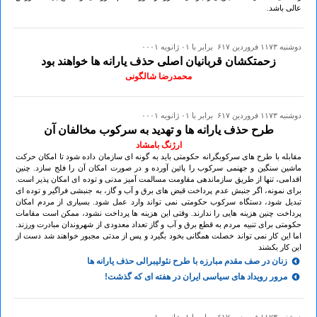
عالی باشد.
دوشنبه ۱۱۷۳ فروردين ۶۱۷ برابر با ۰۱ ژانويه ۰۰۰۱
زحمتکشان قربانیان اصلی حذف یارانه ها خواهند بود
محمدرضا شالگونی
دوشنبه ۱۱۷۳ فروردين ۶۱۷ برابر با ۰۱ ژانويه ۰۰۰۱
طرح حذف یارانه ها و تهدید به سرکوب مخالفان آن
ارژنگ بامشاد
مقابله با طرح های سرکوبگرانه حکومتی باید به گونه ای سازمان داده شود تا امکان حرکت
ماشین سنگین و جهنمی سرکوب را پائین آورده و در صورت امکان آن را فلج سازد. چنین
اقدامی، تنها از طریق سازماندهی مقاومت مسالمت آمیز مدنی و توده ای امکان پذیر است.
برای نمونه، اگر جنبش عدم پرداخت قبض های برق و آب و گاز، به جنبشی فراگیر و توده ای
تبدیل شود، دستگاه سرکوب حکومتی نمی تواند وارد عمل شود. بسیاری از مردم امکان
پرداخت چنین هزینه هایی را ندارند. وقتی این هزینه ها پرداخت نشود، ممکن است مقامات
حکومتی برای تنبیه مردم به قطع برق و آب و گاز تعداد معدودی از شهروندان مبادرت ورزند.
اما این کار نمی تواند خصلت همگانی بخود بگیرد و پس از مدتی مجبور خواهند شد دست از
این کار بکشند
زنان در صف مقدم مبارزه با طرح نئولیبرالی حذف یارانه ها
مرور رویداد های سیاسی ایران در هفته ای که گذشت!