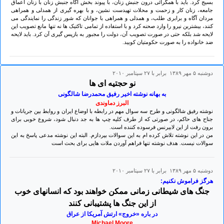
بسیج کرد. باید با همگرائی درون جنبش زنان، با پیوند بخش آگاه جنبش زنان با زنان اعماق
جامعه، زنان کار و زحمت و محلات تهیدست نشین، و با بهره گیری از همدلی و همراهی
مردان آگاه و برابری طلب، و همدلی و همراهی با جوانان که شور زندگی را نمایندگی می
کنند، بیشترین نیرو را وارد صحنه کرد و با استفاده از تمامی تاکتیک ها نه تنها مانع تصویب این
لایحه شد بلکه حتی در صورت تصویب آن، دولت را مجبور به بازپس گیری آن کرد. باید لایحه
ضد خانواده را به صورت حکومتیان کوبید.
دوشنبه ۵ مهر ۱۳۸۹ برابر با ۲۷ سپتامبر ۲۰۱۰
نو حجتیه ای ها
به بهانه نوشته اخیر رفیق محمدرضا شالگونی
البرز دماوندی
نوشته رفیق شالگونی و طرح سه سوال مهم در رابطه با اوضاع ایران و روابط بین جریانات و
جناح های حاکم، در صورتی که از طرف کلیه چپ ها به جد دنبال شود، شروع خوبی برای
برون رفت از این لابیرنس فرسوده کننده است.
من در این نوشته تلاش کرده ام به این سوالات بپردازم. البته این نوشته مدعی پاسخ به این
سوالات نیست. هدف نوشته تنها فراهم آوردن ملات هایی برای بحث است
دوشنبه ۵ مهر ۱۳۸۹ برابر با ۲۷ سپتامبر ۲۰۱۰
هرگز فراموش نکنیم:
جنگ های شیطانی زمانی ممکن خواهند بود که انسانهای خوب
از این جنگ ها پشتیبانی کنند
در باره «خروج» ارتش آمریکا از عراق
Michael Moore