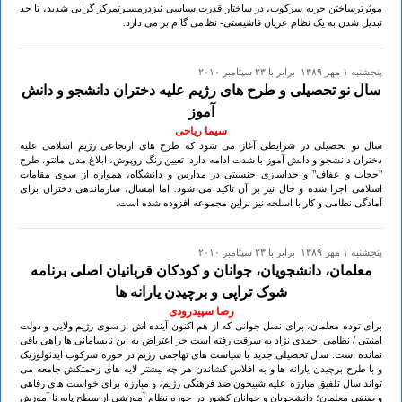
موثرترساختن حربه سرکوب، در ساختار قدرت سیاسی نیزدرمسیرتمرکز گرایی شدید، تا حد
تبدیل شدن به یک نظام عریان فاشیستی- نظامی گا م بر می دارد.
پنجشنبه ۱ مهر ۱۳۸۹ برابر با ۲۳ سپتامبر ۲۰۱۰
سال نو تحصیلی و طرح های رژیم علیه دختران دانشجو و دانش
آموز
سیما ریاحی
سال نو تحصیلی در شرایطی آغاز می شود که طرح های ارتجاعی رژیم اسلامی علیه
دختران دانشجو و دانش آموز با شدت ادامه دارد. تعیین رنگ روپوش، ابلاغ مدل مانتو، طرح
"حجاب و عفاف" و جداسازی جنسیتی در مدارس و دانشگاه، همواره از سوی مقامات
اسلامی اجرا شده و حال نیز بر آن تاکید می شود. اما امسال، سازماندهی دختران برای
آمادگی نظامی و کار با اسلحه نیز براین مجموعه افزوده شده است.
پنجشنبه ۱ مهر ۱۳۸۹ برابر با ۲۳ سپتامبر ۲۰۱۰
معلمان، دانشجویان، جوانان و کودکان قربانیان اصلی برنامه
شوک تراپی و برچیدن یارانه ها
رضا سپیدرودی
برای توده معلمان، برای نسل جوانی که از هم اکنون آینده اش از سوی رژیم ولایی و دولت
امنیتی / نظامی احمدی نژاد به سرقت رفته است جز اعتراض به این نابسامانی ها راهی باقی
نمانده است. سال تحصیلی جدید با سیاست های تهاجمی رژیم در حوزه سرکوب ایدئولوژیک
و با طرح برچیدن یارانه ها و به افلاس کشاندن هر چه بیشتر لایه های زحمتکش جامعه می
تواند سال تلفیق مبارزه علیه شبیخون ضد فرهنگی رژیم، و مبارزه برای خواست های رفاهی
و صنفی معلمان؛ دانشجویان و جوانان کشور در حوزه نظام آموزشی از سطح پایه تا آموزش