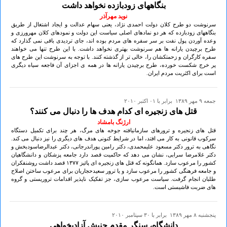
بنگاههای زودبازده نخواهد داشت
نوید مهرآذر
سرنوشت دو طرح کلان دولت احمدی نژاد، یعنی سهام عدالت و ایجاد اشتغال از طریق
بنگاههای زودبازده که هر دو نمادهای اصلی سیاست این دولت و نمودهای کلان مهرورزی و
وعده آوردن پول نفت بر سر سفره های مردم بوده اند، جای تردیدی باقی نمی گذارد که
طرح برچیدن یارانه ها هم سرنوشت بهتری نخواهد داشت. با این طرح تنها می خواهند
سفره کارگران و زحمتکشان را، خالی تر از گذشته کنند. با توجه به سرنوشت این طرح های
پر خرج شکست خورده، طرح برچیدن یارانه ها در همه ی اجزای آن فاجعه سیاه دیگری
است برای اکثریت مردم ایران.
جمعه ۹ مهر ۱۳۸۹ برابر با ۰۱ اکتبر ۲۰۱۰
قتل های زنجیره ای کدام هدف ها را دنبال می کنند؟
ارژنگ بامشاد
قتل های زنجیره و ترورهای سازمانیافته جوخه های مرگ، هر چند برای تکمیل دستگاه
سرکوب قانونی به کار می افتد، اما در شرایط کنونی هدف های دیگری را نیز دنبال می کند.
نگاهی به ترور دکتر مسعود علیمحمدی، دکتر رامین پوراندرجانی، دکتر عبدالرضاسودبخش و
دکتر غلامرضا سرابی، نشان می دهد که حاکمیت قصد دارد جامعه پزشکان و دانشگاهیان
کشور را مرعوب سازد. همانگونه که قتل های زنجیره ای پائیز ۱۳۷۷ قصد داشت روشنفکران
و جامعه فرهنگی کشور را مرعوب سازد و یا ترور سعیدحجاریان برای مرعوب ساختن اصلاح
طلبان انجام گرفت. سیاست مرعوب سازی، جز تفکیک ناپذیر اقدامات تروریستی و گروه
های ضربت فاشیستی است.
پنجشنبه ۸ مهر ۱۳۸۹ برابر با ۳۰ سپتامبر ۲۰۱۰
دانشگاه، سنگر مقدم جنبش آزادیخواهی