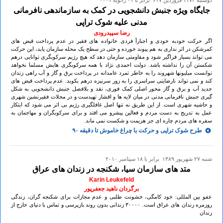
دوشنبه ۱۱۷۳ فروردين ۶۱۷ برابر با ۰۱ ژانويه ۰۰۰۱
جایگاه ویژه جنبش دانشجویی در کمک به سازماندهی نافرمانی
مدنی علیه شوک تراپی
رضا سپیدرودی
اگر حرکت خودبه خودی و اجبارأ فردی خانواده های فقیر در عدم پرداخت قبض های
کمرشکن در اثر نداری به هم پیوند خورده و حتی در سطح یک محله سازمان یابد، این حرکت
می تواند بسیار فراگیر شود و مقاومتی سازمان دهد که هیچ رژیم سرکوبگری توانایی درهم
شکستن آن را نداشته باشد. دولت احمدی نژاد با همه سرکوبگری هایش مسلما نخواهد
توانست میلیونها شهروند را به خاطر تمرد عامدانه در پرداخت برق و گاز و آب راهی زندان
کند و نمی تواند نارضایتی سراسری را به زور سرنیزه درهم بکوبد. عدم پرداخت قبض های
جدید آب و برق و گاز محور اصلی کمک فوری، نقد و بلافصل جنبش دانشجویی به شکل
گیری جنبش نافرمانی مدنی در میان لایه ها و اقشار تهیدست و در محلات فقیرنشین شهری
و حاشیه شهری است. از این طریق نه تنها اصل غافلگیری رژیم بی اثر می شود که ابتکار
عمل به تدریج به دست مردم و فعالین پیشرو می افتد و برای سرکوبگران و مهاجمان به
سفره های مردم چاره ای جز هزیمت و شکست نمی ماند.
طرح شوک تراپی و حرکت با چراغ خاموش تا دقیقه ۹۰
شنبه ۲۷ شهريور ۱۳۸۹ برابر با ۱۸ سپتامبر ۲۰۱۰
متد های سازمان سیا، شکنجه در زندان های عراق
Karin Leukefeld
برگردان ناهید جعفرپور
عفو بین المللی: خود کامگی، خشونت طلبی و عدم مجازات برای شکنجه گران، زندگی
روزمره زندان های عراق است. ۳٠٠٠٠ زندانی بدون روند بازپرسی و تماس با دنیای خارج از
زندان