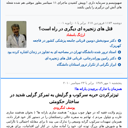
صهیونیسم و سرمایه داری ! وپیش کشیدن ماجرای ۱۱ سپتامبر بطور موقتی هم شده شعله
های آتش این درگیری را پایین بکشد
دوشنبه ۱۱۷۳ فروردين ۶۱۷ برابر با ۰۱ ژانويه ۰۰۰۱
قتل های زنجیره ای دیگری در راه است؟
ارژنگ بامشاد
دکتر سودبخش دومین قربانی جامعه پزشکی کشور در فاجعه
کهریزک
استاد ترور شده دانشگاه تهران در مصاحبه ای به تجاوز در زندان اشاره کرده بود
دکتر رامین پوراندرجانی، قربانی قتل های زنجیره ای
ابراز نگرانی از تکرار ترور استادان دانشگاه
پنجشنبه ۱ مهر ۱۳۸۹ برابر با ۲۳ سپتامبر ۲۰۱۰
همزمان با تدارک برچیدن یارانه ها!
تیزترکردن حربه سرکوب و گرایش به تمرکز گرایی شدید در
ساختار حکومتی
یوسف لنگرودی
رژیم ولایت فقیه که در چهار چوب پروژه " هدفمند سازی یارانه ها" ( بخوان هدفمند سازی
غارت و چپاول مردم )، تهاجم به سفره خالی زحمتکشان را در دستور کار خود قرار داده،
همزمان تمهیدات سرکوب گرانه وسیعی را تدارک می بیند تا برای مقابله احتمالی با ناآرامی
ها و شورش های بزرگ توده ای، خود را آماده سازد. در کنار این اقدامات، برای هرچه