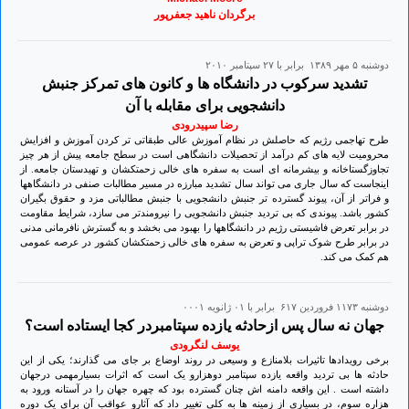
برگردان ناهید جعفرپور
دوشنبه ۵ مهر ۱۳۸۹ برابر با ۲۷ سپتامبر ۲۰۱۰
تشدید سرکوب در دانشگاه ها و کانون های تمرکز جنبش
دانشجویی برای مقابله با آن
رضا سپیدرودی
طرح تهاجمی رژیم که حاصلش در نظام آموزش عالی طبقاتی تر کردن آموزش و افزایش
محرومیت لایه های کم درآمد از تحصیلات دانشگاهی است در سطح جامعه پیش از هر چیز
تجاوزگستاخانه و بیشرمانه ای است به سفره های خالی زحمتکشان و تهیدستان جامعه. از
اینجاست که سال جاری می تواند سال تشدید مبارزه در مسیر مطالبات صنفی در دانشگاهها
و فراتر از آن، پیوند گسترده تر جنبش دانشجویی با جنبش مطالباتی مزد و حقوق بگیران
کشور باشد. پیوندی که بی تردید جنبش دانشجویی را نیرومندتر می سازد، شرایط مقاومت
در برابر تعرض فاشیستی رژیم در دانشگاهها را بهبود می بخشد و به گسترش نافرمانی مدنی
در برابر طرح شوک تراپی و تعرض به سفره های خالی زحمتکشان کشور در عرصه عمومی
هم کمک می کند.
دوشنبه ۱۱۷۳ فروردين ۶۱۷ برابر با ۰۱ ژانويه ۰۰۰۱
جهان نه سال پس ازحادثه یازده سپتامبردر کجا ایستاده است؟
یوسف لنگرودی
برخی رویدادها تاثیرات بلامنازع و وسیعی در روند اوضاع بر جای می گذارند؛ یکی از این
حادثه ها بی تردید واقعه یازده سپتامبر دوهزارو یک است که اثرات بسیارمهمی درجهان
داشته است . این واقعه دامنه اش چنان گسترده بود که چهره جهان را در آستانه ورود به
هزاره سوم، در بسیاری از زمینه ها به کلی تغییر داد که آثارو عواقب آن برای یک دوره