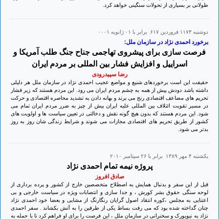
طولانی بر بسیاری از تحولات سنگینی خواهد کرد.
دوشنبه ۱۱۷۳ فروردين ۶۱۷ برابر با ۰۱ ژانويه ۰۰۰۱
برخورد احمدی نژاد در سازمان ملل:
فرصت سازی برای پیشروی تهاجمی جناح جنگ طلب آمریکا و
اسراییل و افزایش فشار بین المللی بر مردم ایران
رضا سپیدرودی
حقیقت این است برخوردهای شنیع و مواضع عجیب احمدی نژاد در سازمان ملل هر دلیلی
داشته باشد دودش پیش از همه به چشم مردم ایران می رود. این مردم هستند که زیر فشار
تحریم های مضاعف اقتصادی رنج می برند و بهانه دادن به تشدید محاصره اقتصادی و حرکت
در مسیر تقویت ائتلاف بین المللی علیه ایران بیش از چیز به ضرر مردم ایران تمام می
شود. این مردم هستند که بدون هیچ گونه نقش و دخالتی در تعیین سیاست ها و اولویت های
کشور از طریق تحریم های اقتصادی مجازات می شوند و شرایط زندگی شان روز به روز
بدتر می شود.
يكشنبه ۴ مهر ۱۳۸۹ برابر با ۲۶ سپتامبر ۲۰۱۰
پروژه نیمه تمام احمدی نژاد
صادق افروز
قبل از این سفر و بدنبال همایش به اصطلاح متخصصین خارج از کشور و پرده برداری از
لوحه سنگی حقوق بشر کورش ، و جدا سازی و انتصابات ویژه در سیاست خارجی و بی
اعتنایی به مجلس ،کوره انتقاد اصول گرایان رنگارنگ از مشایی و بعضا خود احمدی نژاد
چنان گداخته شده بود که می رفت بساط یکی از طرفین را به آتش بکشاند . سفر احمدی
نژاد به نیویورک و سخنرانی در سازمان ملل ، این فرصت را برای او فراهم کرد تا با حمله به