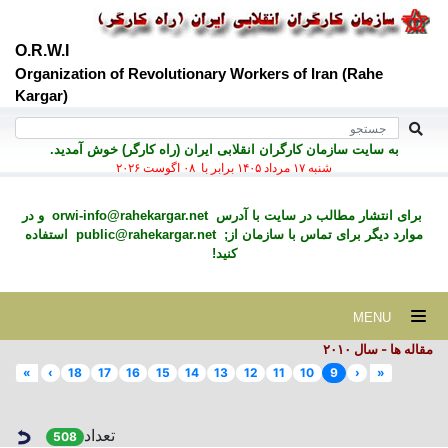
O.R.W.I
Organization of Revolutionary Workers of Iran (Rahe
Kargar)
به سايت سازمان کارگران انقلابی ايران (راه کارگر) خوش آمديد.
شنبه ۱۷ مرداد ۱۴۰۵ برابر با ۰۸ اگوست ۲۰۲۶
برای انتشار مطالب در سايت با آدرس
orwi-info@rahekargar.net
و در
موارد ديگر برای تماس با سازمان از;
public@rahekargar.net
استفاده
کنید!
MENU
مقاله ها - سال ۲٠۱٠
»
›
18
17
16
15
14
13
12
11
10
9
‹
«
تعداد
508