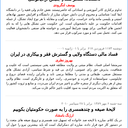
یوسف لنگرودی
تداوم برکناری کادر آموزشی و استادانی که حاضرنیستند نقش خادم ولی فقیه را در دانشگاه
ایفا کنند؛ شناسایی و محروم کردن دانش جویان مبارز از دانشگاه و افزایش حضور نهادهای
امنیتی و پلیسی مانند واحد حراست، برای سرکوب و مقابله با هر نوع ایجاد تشکل، از جمله
اقدامات حکومت بر علیه دانشجویان است. این حکومت حتی تشکل هایی را که به نام
انجمن های اسلامی برای بهبود شرایط آموزشی و خواسته های صنفی دانشجویان فعالیت
می کنند، تحمل نمی کند و مورد سرکوب قرار می دهد.
دوشنبه ۱۱۷۳ فروردين ۶۱۷ برابر با ۰۱ ژانويه ۰۰۰۱
فساد مالی دستگاه ولایی و گسترش فقر و بیکاری در ایران
بهروز نظری
سرمنشا اصلی فساد، نظام مبتنی بر ولایت مطلقه فقیه یعنی سیستمی است که علنیت و
شفافیت، پذیرش حق رای عمومی، آزادی بی قید و شرط سیاسی، آزادی تشکل های
مستقل صنفی، طبقاتی و مدنی را مطلقا برنمی تابد و بنابراین زاینده فضای دروغ و
چاپلوسی، سواستفاده از قدرت و خودسری، رانت خواری و غارتگری است. نظام ولایی
بیش از هر زمان دیگری از سفره خالی‌ و ناچیز مردم ایران می‌‌دزدد، و منابع و ثروت کشور را
که متعلق به اکثریت مردم است به سود اقلیت ناچیز حاکم غارت می‌کند.
سه-شنبه ۶ مهر ۱۳۸۹ برابر با ۲۸ سپتامبر ۲۰۱۰
لایحۀ صیغه و چندهمسری را به صورت حکومتیان بکوبیم
ارژنگ بامشاد
در یک کلام، مبارزه با لایحه ضد خانواده که تسهیل چند همسری و ترویج صیغه های متعدد را
در دستور کار خود قرار داده، مبارزه ای دمکراتیک است که باید بیشترین نیرو را حول آن