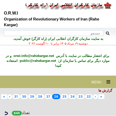
O.R.W.I
Organization of Revolutionary Workers of Iran (Rahe
Kargar)
به سايت سازمان کارگران انقلابی ايران (راه کارگر) خوش آمديد.
دوشنبه ۱۹ مرداد ۱۴۰۵ برابر با ۱۰ اگوست ۲۰۲۶
برای انتشار مطالب در سايت با آدرس
orwi-info@rahekargar.net
و در
موارد ديگر برای تماس با سازمان از;
public@rahekargar.net
استفاده
کنید!
MENU
گزارش ها
»
›
31
30
29
28
27
26
25
24
23
22
‹
«
تعداد
645