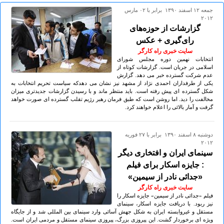
جمعه ۱۲ اسفند ۱۳۹۰ برابر با ۰۲ مارس
۲۰۱۲
گزارشات از حوزه‌های
رای‌گیری + عکس
سایت خبری راه کارگر
انتخابات نهمین دوره مجلس شورای
اسلامی در جریان است. گزارشات کوتاه از
عدم شرکت گسترده خبر می دهد. گزارش
یکی از طرفداران احمدی نژاد از مشهد نیز نشان می دهدکه سیاست تحریم انتخابات به
شکل گسترده ای پیش رفته است. باید منتظر ماند و با رسیدن گزارشات جدیدتری میزان
مخالفت را دید. اما روشن است که طبق فرمان رهبر رژیم تقلب گسترده ای صورت خواهد
گرفت و آمار بالائی را اعلام خواهند کرد.
دوشنبه ۸ اسفند ۱۳۹۰ برابر با ۲۷ فوريه
۲۰۱۲
سینمای ایران و افتخاری دیگر
: جایزه اسکار برای فیلم
«جدائی نادر از سیمین»
سایت خبری راه کارگر
فیلم «جدائی نادر از سیمین» جایزه اسکار را
نیز ربود. با دریافت جایزه اسکار، سینمای
مستقل و غیروابسته ایران به شکل جهش آسائی وارد سینمای بین المللی شد و از جایگاه
ویژه ای برخوردار گشت. این پیروزی بزرگ، پیروزی سینمای مستقل و مردمی ایران است.