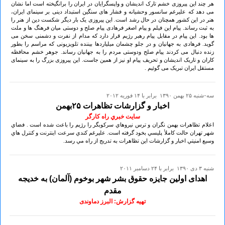
هر چند این پیروزی خشم تارک اندیشان و واپسگرایان در ایران را برانگیخته است اما نشان
می دهد که علیرغم سانسور وحشیانه و فشار های سنگین استبداد دینی بر سینمای ایران،
هنر در این کشور همچنان در حال رشد است. این پیروزی یک بار دیگر شکست دین از هنر را
به ثبت رساند. پیام این فیلم و پیام اصغر فرهادی پیام صلح و دوستی میان فرهنگ ها و ملت
ها بود. این پیام در مقابل پیام رهبر رژیم قرار دارد که مدام از نفرت و دشمنی سخن می
گوید. فرهادی به جهانیان و در جلو چشمان میلیاردها بیننده تلویزیونی که مراسم را بطور
زنده دنبال می کردند پیام صلح ودوستی مردم را به جهانیان رساند. جوهر خشم محافظه
کاران و تاریک اندیشان و تحریف پیام او نیز از همین جاست. این پیروزی بزرگ را به سینمای
مستقل ایران تبریک می گوئیم .
سه-شنبه ۲۵ بهمن ۱۳۹۰ برابر با ۱۴ فوريه ۲۰۱۲
اخبار و گزارشات تظاهرات ۲۵بهمن
سايت خبري راه کارگر
اعلام تظاهرات بهمن نگران و ترس نيروهاي سرکوبگر را رژيم را باعث شده است . فضاي
شهر تهران حالت کاملأ پليسي بخود گرفته است. عليرغم کندي سرعت اينترنت و کنترل هاي
وسيع امنيتي اخبار و گزارشات اين تظاهرات به تدريج از راه مي رسد.
شنبه ۳ دی ۱۳۹۰ برابر با ۲۴ دسامبر ۲۰۱۱
اهدای اولین جایزه حقوق بشر شهر بوخوم (آلمان) به خدیجه
مقدم
تهیه گزارش: البرز دماوندی