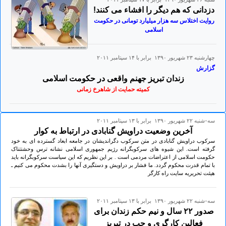
دزدانی که هم دیگر را افشاء می کنند!
روایت اختلاس سه هزار میلیارد تومانی در حکومت
اسلامی
چهارشنبه ۲۳ شهريور ۱۳۹۰ برابر با ۱۴ سپتامبر ۲۰۱۱
گزارش
زندان تبریز جهنم واقعی در حکومت اسلامی
کمیته حمایت از شاهرخ زمانی
سه-شنبه ۲۲ شهريور ۱۳۹۰ برابر با ۱۳ سپتامبر ۲۰۱۱
آخرین وضعیت دراویش گنابادی در ارتباط به کوار
سرکوب دراویش گنابادی در متن سرکوب دگراندیشان در جامعه ابعاد گسترده ای به خود
گرفته است. این شیوه های سرکوبگرانه رژیم جمهوری اسلامی نشانه ترس وحشتتناک
حکومت اسلامی از اعتراضات مردمی است . بر این نظریم که این سیاست سرکوبگرانه باید
با تمام قدرت محکوم گردد. ما فشار بر دراویش و دستگیری آنها را بشدت محکوم می کنیم ـ
هیئت تحریریه سایت راه کارگر
سه-شنبه ۲۲ شهريور ۱۳۹۰ برابر با ۱۳ سپتامبر ۲۰۱۱
صدور ۲۲ سال و نیم حکم زندان برای
فعالین کارگری و چپ در تبریز