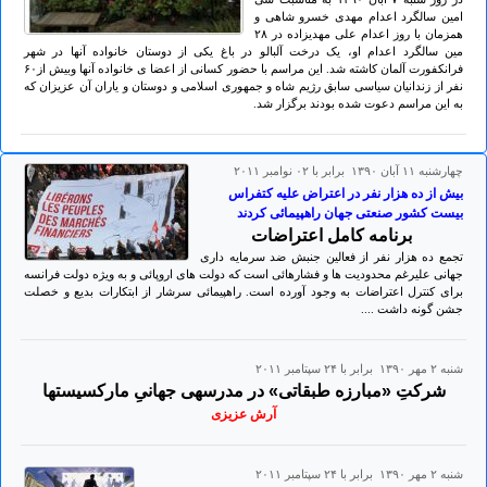
امین سالگرد اعدام مهدی خسرو شاهی و
همزمان با روز اعدام علی مهدیزاده در ۲۸
مین سالگرد اعدام او، یک درخت آلبالو در باغ یکی از دوستان خانواده آنها در شهر
فرانکفورت آلمان کاشته شد. این مراسم با حضور کسانی از اعضا ی خانواده آنها وبیش از۶٠
نفر از زندانیان سیاسی سابق رژیم شاه و جمهوری اسلامی و دوستان و یاران آن عزیزان که
به این مراسم دعوت شده بودند برگزار شد.
چهارشنبه ۱۱ آبان ۱۳۹۰ برابر با ۰۲ نوامبر ۲۰۱۱
بیش از ده هزار نفر در اعتراض علیه کتفراس
بیست کشور صنعتی جهان راهپیمائی کردند
برنامه کامل اعتراضات
تجمع ده هزار نفر از فعالین جنبش ضد سرمایه داری
جهانی علیرغم محدودیت ها و فشارهائی است که دولت های اروپائی و به ویژه دولت فرانسه
برای کنترل اعتراضات به وجود آورده است. راهپیمائی سرشار از ابتکارات بدیع و خصلت
جشن گونه داشت ....
شنبه ۲ مهر ۱۳۹۰ برابر با ۲۴ سپتامبر ۲۰۱۱
شرکتِ «مبارزه طبقاتی» در مدرسهی جهانیِ مارکسیستها
آرش عزیزی
شنبه ۲ مهر ۱۳۹۰ برابر با ۲۴ سپتامبر ۲۰۱۱