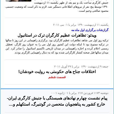
جنبش کارگری ساعت یک و نیم بعد از ظهر يكشنبه ۱۱ ارديبهشت
۱۳۹٠ توسط پنج نفر از نیروهای اطلاعاتی دستگیر شد. لازم به ذکر است که وضعیت جسمی
محمود صالحی وخیم است.
يكشنبه ۱۱ ارديبهشت ۱۳۹۰ برابر با ۰۱ می ۲۰۱۱
گرازشات برگزاری اول ماه مه
ویدئو: تظاهرات عظیم کارگران ترک در استانبول
ترکیه روز اول می شاهد تظاهرات عظیم کارگران بود. برگزاری راهپیمایی در این روز تا سالها
در ترکیه ممنوع بود تا اینکه دولت این کشور روز اول می را به عنوان روز کارگر، تعطیل
رسمی اعلام کرده و اجازه راهپیبمایی در میدان تاریخی تاکسیم استانبول را صادر کرد. این
میدان سالها قبل صحنه کشتار کارگرانی شده بود که به دنبال راهپیمایی کارگری بودند.
جمعه ۹ ارديبهشت ۱۳۹۰ برابر با ۲۹ آوريل ۲۰۱۱
اختلافات جناح های حکومتی به روایت خودشان!
قسمت ششم
دوشنبه ۱۱۷۳ فروردين ۶۱۷ برابر با ۰۱ ژانويه ۰۰۰۱
پیام نشست چهارم نهادهای همبستگی با جنبش کارگری ایران-
خارج کشور به پناهجویان متحصن در گوتنبرگ، استکهلم و....