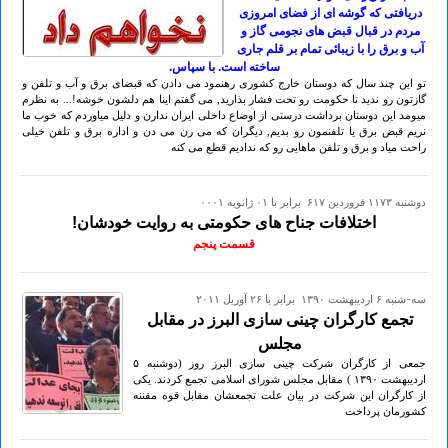
دریافتی که گوشه ای از فضای امروزی
مردم در قبال قبض های نجومی گاز و
آب و برق را با زیبائی تمام بر قلم جاری
ساخته است. با سپاس.
تو این چند سال که دوستان خارج کشوری رهنمود می دادن که قبضای برق و آب و تلفن و
گازتون رو ندید تا حکومت رو تحت فشار بذارید, می گفتم اینا هم دلشون خوشه!... به نظرم
میومد این دوستان برداشت درستی از اوضاع داخلی ایران ندارن و دلیل میاوردم که خوب ما
نریم قبض برق یا تلفنمون رو بدیم, دیگران که می رن می دن و اداره برق و تلفن خیلی
راحت میاد و برق و تلفن ماهایی رو که ندادیم قطع می کنه
دوشنبه ۱۱۷۳ فروردين ۶۱۷ برابر با ۰۱ ژانويه ۰۰۰۱
اختلافات جناح های حکومتی به روایت خودشان!
قسمت پنجم
سه-شنبه ۶ ارديبهشت ۱۳۹۰ برابر با ۲۶ آوريل ۲۰۱۱
تجمع کارگران چینی سازی البرز در مقابل
مجلس
جمعی از کارگران شرکت چینی سازی البرز روز (دوشنبه ۵
ارديبهشت ۱۳۹٠ ) مقابل مجلس شورای اسلامی تجمع کردند. یکی
از کارگران این شرکت در بیان علت تجمعشان مقابل قوه مقننه
کشورمان پرداخت