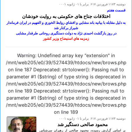
دوشنبه ۱۱۷۳ فروردين ۶۱۷ برابر با ۰۱ ژانويه ۰۰۰۱
قسمت هفتم
اختلافات جناح های حکومتی به روایت خودشان
به دليل مقابله با بيانيه باند مشايي و افشاي روابط الخوري و الفهيم در ايران فرماندار
شيراز برکنار شد
در روز بازگشت احمدی نژاد به دولت دستگیری روحانی طرفدار مشایی
زمزمه هاي استيضاح وزير كشور
Warning: Undefined array key "extension" in
/mnt/web205/e0/39/5274439/htdocs/new/brows.php
on line 187 Deprecated: strtolower(): Passing null to
parameter #1 ($string) of type string is deprecated in
/mnt/web205/e0/39/5274439/htdocs/new/brows.php
on line 189 Deprecated: strtolower(): Passing null to
parameter #1 ($string) of type string is deprecated in
/mnt/web205/e0/39/5274439/htdocs/new/brows.php
on line 189
دوشنبه ۱۱۷۳ فروردين ۶۱۷ برابر با ۰۱ ژانويه ۰۰۰۱
محمود صالحی دستگیر شد
بر اساس گزارش رسیده، محمود صالحی از رهبران سرشناس