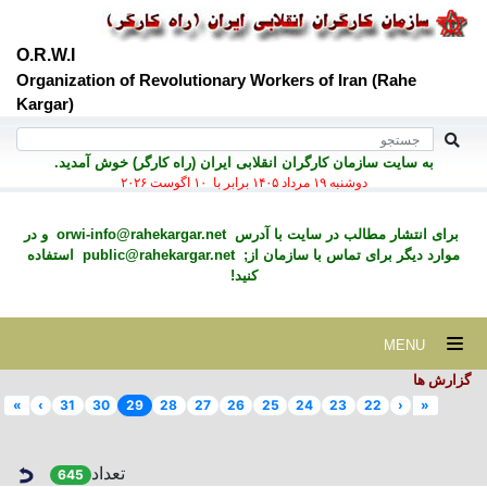
O.R.W.I
Organization of Revolutionary Workers of Iran (Rahe
Kargar)
به سايت سازمان کارگران انقلابی ايران (راه کارگر) خوش آمديد.
دوشنبه ۱۹ مرداد ۱۴۰۵ برابر با ۱۰ اگوست ۲۰۲۶
برای انتشار مطالب در سايت با آدرس
orwi-info@rahekargar.net
و در
موارد ديگر برای تماس با سازمان از;
public@rahekargar.net
استفاده
کنید!
MENU
گزارش ها
»
›
31
30
29
28
27
26
25
24
23
22
‹
«
تعداد
645