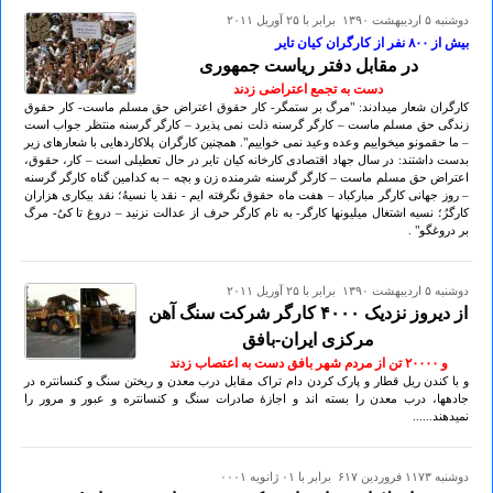
دوشنبه ۵ ارديبهشت ۱۳۹۰ برابر با ۲۵ آوريل ۲۰۱۱
بیش از ۸٠٠ نفر از کارگران کیان تایر
در مقابل دفتر ریاست جمهوری
دست به تجمع اعتراضی زدند
کارگران شعار میدادند: "مرگ بر ستمگر- کار حقوق اعتراض حق مسلم ماست- کار حقوق
زندگی حق مسلم ماست – کارگر گرسنه ذلت نمی پذیرد – کارگر گرسنه منتظر جواب است
– ما حقمونو میخواییم وعده وعید نمی خواییم". همچنین کارگران پلاکاردهایی با شعارهای زیر
بدست داشتند: در سال جهاد اقتصادی کارخانه کیان تایر در حال تعطیلی است – کار، حقوق،
اعتراض حق مسلم ماست – کارگر گرسنه شرمنده زن و بچه – به کدامین گناه کارگر گرسنه
– روز جهانی کارگر مبارکباد – هفت ماه حقوق نگرفته ایم - نقد یا نسیهُ؛ نقد بیکاری هزاران
کارگرُ؛ نسیه اشتغال میلیونها کارگر- به نام کارگر حرف از عدالت نزنید – دروغ تا کیُ- مرگ
بر دروغگو" .
دوشنبه ۵ ارديبهشت ۱۳۹۰ برابر با ۲۵ آوريل ۲۰۱۱
از دیروز نزدیک ۴٠٠٠ کارگر شرکت سنگ آهن
مرکزی ایران-بافق
و ۲٠٠٠٠ تن از مردم شهر بافق دست به اعتصاب زدند
و با کندن ریل قطار و پارک کردن دام تراک مقابل درب معدن و ریختن سنگ و کنسانتره در
جادهها، درب معدن را بسته اند و اجازهٔ صادرات سنگ و کنسانتره و عبور و مرور را
نمیدهند......
دوشنبه ۱۱۷۳ فروردين ۶۱۷ برابر با ۰۱ ژانويه ۰۰۰۱