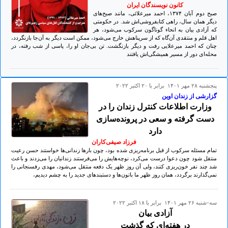
کانون نویسندگان ایران
صبح دوم آبان ۱۳۷۴، احمد میرعلائی، مانند صبح‌های
دیگر همان سال، راهی کتابفروشی‌اش شد. در حکومتی
که آزادی بیان به انحاء گوناگون سرکوب می‌شود، هر
اهل قلم و منتقدی آن‌گاه که از سرپناهش خارج می‌شود، ممکن است دیگر به آن‌جا بازنگردد،
چنان که احمد میرعلایی رفت و دیگر بازنگشت. تن بی‌جان او را، پاسی از شب رفته، در
محله‌ای دور از مسیر همیشگی‌اش یافتند
پنجشنبه ۲۸ مهر ۱۴۰۱ برابر با ۲۰ اکتبر ۲۰۲۲
گزارشی از زندان اوین
وزارت اطلاعات کنترل زندان را در
دست گرفته و سعی در پرونده‌سازی
دارد
فرزاد صیفی‌کاران
تمام مسئله سرکوب از قبل برنامه‌ریزی شده بود، چون بارها زندانی‌ها خواستند حسن رعیت
منتقل شود چون دعوا درست می‌کرد، نوچه‌هایش را می‌فرستند زندانیان را می‌زدند و باعث
شد چند نفر خون‌ریزی کنند، ولی آن روز ظهر یک دفعه منتقل می‌شود، مهدی رفسنجانی را
نمی‌گذارند برگردد، همان روز ظهر ما باتون‌ها و دستبندهای جدید را به چشم دیدیم،
سه-شنبه ۲۶ مهر ۱۴۰۱ برابر با ۱۸ اکتبر ۲۰۲۲
آزادی بیان
در هفته‌ای که گذشت