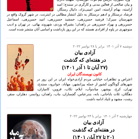
و بیان صالحی از فعالین مدنی و کارگری در سنندج؛ امید
آراسته، بهنام آراسته، امین امینی‌نژاد، دانیال رستگار،
فرشاد درستکار و ادهم درستکار به دلیل انتشار مطالبی در اینترنت، در شهر گروک واقع در
شهرستان سیرک؛ فرشید حسن‌زهی، جمشید حسن‌زهی، امید حسن‌زهی، اسماعیل
حسن‌زهی و بهزاد حسن‌زهی در زاهدان؛ بشیر‌اله وردی، شهروند بهائی، در تهران و ادیب
منوچهری در پاوه از افرادی هستند که در این روز بازداشت و اسامی آنان منتشر شده است.
دوشنبه ۷ آذر ۱۴۰۱ برابر با ۲۸ نوامبر ۲۰۲۲
آزادی بیان
در هفته‌ای که گذشت
(۲۷ آبان تا ۱ آذر ۱۴۰۱)
کانون نویسندگان ایران
اعتراض و تظاهرات خیابانی مردم آزادی‌خواه ایران در این روز در
شهرهای گوناگون کشور از جمله پیرانشهر، مهاباد، جوانرود، سنندج،
تهران، کرج، بوشهر، میاندوآب، ایلام، تکاب، قزوین، کامیاران،
دهگلان، ثلاث باباجانی، بانه، بندرعباس، گچساران، بناب، زاهدان، روانسر، دهلران، سقز،
رشت، مشهد و تایباد ادامه داشت.
چهارشنبه ۲ آذر ۱۴۰۱ برابر با ۲۳ نوامبر ۲۰۲۲
آزادی بیان
در هفته‌ای که گذشت
(۲۰ تا ۲۷ آبان ۱۴۰۱)