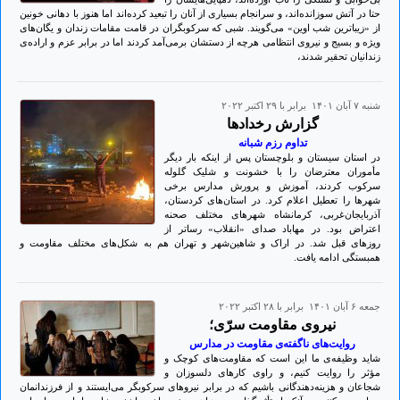
حتا در آتش سوزانده‌اند، و سرانجام بسیاری از آنان را تبعید کرده‌اند اما هنوز با دهانی خونین
از «زیباترین شب اوین» می‌گویند. شبی که سرکوبگران در قامت مقامات زندان و یگان‌های
ویژه و بسیج و نیروی انتظامی هرچه از دستشان برمی‌آمد کردند اما در برابر عزم و اراده‌ی
زندانیان تحقیر شدند،
شنبه ۷ آبان ۱۴۰۱ برابر با ۲۹ اکتبر ۲۰۲۲
گزارش‌ رخدادها
تداوم رزم شبانه
در استان سیستان و بلوچستان پس از اینکه بار دیگر
مأموران معترضان را با خشونت و شلیک گلوله
سرکوب کردند، آموزش و پرورش مدارس برخی
شهرها را تعطیل اعلام کرد. در استان‌های کردستان،
آذربایجان‌غربی، کرمانشاه شهرهای مختلف صحنه
اعتراض بود. در مهاباد صدای «انقلاب» رساتر از
روزهای قبل شد. در اراک و شاهین‌شهر و تهران هم به شکل‌های مختلف مقاومت و
همبستگی ادامه یافت.
جمعه ۶ آبان ۱۴۰۱ برابر با ۲۸ اکتبر ۲۰۲۲
نیروی مقاومت سرّی؛
روایت‌های ناگفته‌ی مقاومت در مدارس
شاید وظیفه‌ی ما این است که مقاومت‌های کوچک و
مؤثر را روایت کنیم، و راوی کارهای دلسوزان و
شجاعان و هزینه‌دهندگانی باشیم که در برابر نیروهای سرکوبگر می‌ایستند و از فرزندانمان