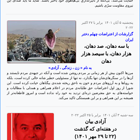
حمایت می‌کنند، بی‌آنکه از تأثیرگذاریِ بی‌هیاهوی خود باخبر باشند. شاید ما باید صدای این
نیروی مقاومت سرّی باشیم.
پنجشنبه ۵ آبان ۱۴۰۱ برابر با ۲۷ اکتبر
۲۰۲۲
گزارشات از اعتراضات چهلم دختر
ایران
با سه دهان، صد دهان،
هزار دهان، با سیصد هزار
دهان
به نام « زن ، زندگی ، آزادی»
مرزها اکنون بیش از هر زمانی بر مردم روشن شده است و آنکه در جبهه‌ی مردم نایستند و
آن‌ها را در سنگرهای‌شان تنها بگذارد، نه تنها از مسئولیتی خطیر شانه خالی کرده است، بلکه
به رویاها و به آرزوهای مردم و خون به ناحق ریخته شده‌ی بیگناهان خیانت کرده است. این
شورا از روز اول اعتراضات حق طلبانه‌ی مردم در اعلام همراهی و همدلی با مطالبات و
خواسته‌های به حق معترضین ذره‌ای تردید به خود راه نداده است و امروز قاطعانه‌تر از
همیشه بر این همراهی و بر این همبستگی تاکید می‌کند.
سه-شنبه ۳ آبان ۱۴۰۱ برابر با ۲۵ اکتبر ۲۰۲۲
آزادی بیان
در هفته‌ای که گذشت
(۲۲ تا ۲۹ مهر ۱۴۰۱)