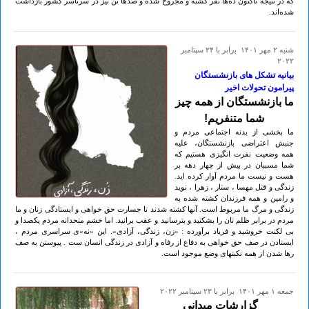
که در نتیجه تاکنون ده‌ها نفر کشته و مجروح شده و صدها تن نیز در سرتاسر کشور بازداشت
شده‌اند.
شنبه ۲ مهر ۱۴۰۱ برابر با ۲۴ سپتامبر
۲۰۲۲
بیانیه تشکل های بازنشستگان
پیرامون تحولات اخیر
ما بازنشستگان از همه چیز
شما متنفریم!
ما بخشی از بدنه اجتماعی مردم و
جنبش اعتراضی بازنشستگان، علیه
همه وضعیت نفرت انگیزی هستیم که
شما مسببان در بیش از چهار دهه بر
هست و نیست ما مردم آوار کرده اید.
زندگی و قتل مهسا ، ستار ، زهرا ، نوید
و رامین و همه فرزندان کشته شده به
زندگی و مرگ ما مربوط است. آنها کشته شدند تا جسارت حق خواهی و ایستادگی زنان و ما
مردم در برابر ظلم تان را بشکنید و بترسانید و عقب برانید. اما خشم متحدانه مردم یکصدا و
بی لکنت خروشید و فریاد برآورده : «زن، زندگی، آزادی». این «نه»ی سراسری مردم ،
ایستادن در صف حق خواهی به دفاع از رفاه و آزادی در زندگی انسان ست . پیوستن به صف
رها شدن از همه نکبتهای وضع موجود است.
جمعه ۱ مهر ۱۴۰۱ برابر با ۲۳ سپتامبر ۲۰۲۲
گزارشات میدانی