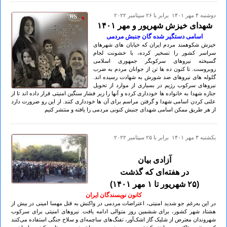
دوشنبه ۴ مهر ۱۴۰۱ برابر با ۲۶ سپتامبر ۲۰۲۲
شهدای خیزش شهریور و مهر ۱۴۰۱
اسامی دستگیر شده گان جنبش مردمی
خیزش شکوهمند مردم ایران که خیابان های شهرهای
سراسر کشور را تسخیر کرده، با خشونت لجام
گسیخته نیروهای سرکوبگر جمهوری اسلامی
روبروست. تا کنون ده ها تن از جوانان مردم به ضرب
گلوله های نیروهای ضد شورش به شهادت رسیده اند.
نیروهای سرکوب رژیم در بسیاری از موارد از تحویل
جنازه شهدا به خانواده ها خودداری کرده و آنها را زیر فشار سنگین امنیتی قرار داده اند تا از
علنی کردن اسامی شهدا و گرفتن مراسم برای آن ها خودداری کنند. از این رو ضرورت دارد
از هر طریق ممکن اسامی شهدای جنبش کنونی مردمی را یافته و منتشر کنیم
يكشنبه ۳ مهر ۱۴۰۱ برابر با ۲۵ سپتامبر ۲۰۲۲
آزادی بیان
در هفته‌ای که گذشت
(۲۵ شهریور تا ۱ مهر ۱۴۰۱)
کانون نویسندگان ایران
در این به‌رغم جو شدید امنیتی، اعتراضات مردمی در واکنش به قتل مهسا امینی در بیش از
هشتاد شهر کشور، برای ششمین روز متوالی ادامه یافت. نیروهای امنیتی برای سرکوب
شهروندان معترض از شلیک گاز اشک‌آور، تفنگ‌های ساچمه‌ای و سلاح جنگی استفاده می‌کنند