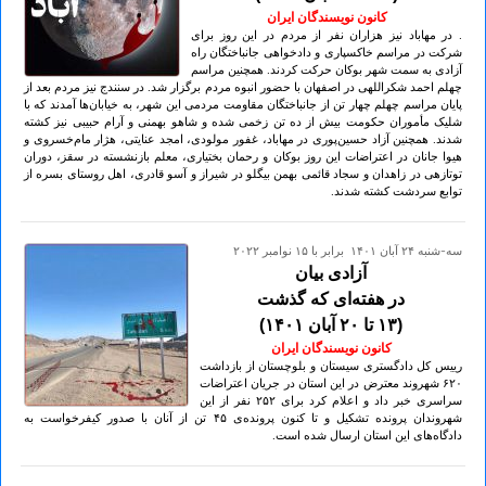
کانون نویسندگان ایران
. در مهاباد نیز هزاران نفر از مردم در این روز برای
شرکت در مراسم خاکسپاری و دادخواهی جانباختگان راه
آزادی به سمت شهر بوکان حرکت کردند. همچنین مراسم
چهلم احمد شکراللهی در اصفهان با حضور انبوه مردم برگزار شد. در سنندج نیز مردم بعد از
پایان مراسم چهلم چهار تن از جانباختگان مقاومت مردمی این شهر، به خیابان‌ها آمدند که با
شلیک مأموران حکومت بیش از ده تن زخمی شده و شاهو بهمنی و آرام حبیبی نیز کشته
شدند. همچنین آزاد حسین‌پوری در مهاباد، غفور مولودی، امجد عنایتی، هژار مام‌خسروی و
هیوا جانان در اعتراضات این روز بوکان و رحمان بختیاری، معلم بازنشسته در سقز، دوران
توتازهی در زاهدان و سجاد قائمی بهمن بیگلو در شیراز و آسو قادری، اهل روستای بسرە از
توابع سردشت کشته شدند.
سه-شنبه ۲۴ آبان ۱۴۰۱ برابر با ۱۵ نوامبر ۲۰۲۲
آزادی بیان
در هفته‌ای که گذشت
(۱۳ تا ۲۰ آبان ۱۴۰۱)
کانون نویسندگان ایران
رییس کل دادگستری سیستان و بلوچستان از بازداشت
۶۲۰ شهروند معترض در این استان در جریان اعتراضات
سراسری خبر داد و اعلام کرد برای ۲۵۲ نفر از این
شهروندان پرونده تشکیل و تا کنون پرونده‌ی ۴۵ تن از آنان با صدور کیفرخواست به
دادگاه‌های این استان ارسال شده است.