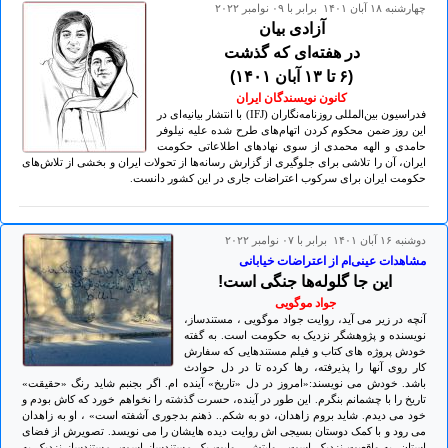
چهارشنبه ۱۸ آبان ۱۴۰۱ برابر با ۰۹ نوامبر ۲۰۲۲
آزادی بیان
در هفته‌ای که گذشت
(۶ تا ۱۳ آبان ۱۴۰۱)
کانون نویسندگان ایران
فدراسیون بین‌المللی روزنامه‌نگاران (IFJ) با انتشار بیانیه‌ای در
این روز ضمن محکوم کردن اتهام‌های طرح شده علیه نیلوفر
حامدی و الهه محمدی از سوی نهادهای اطلاعاتی حکومت
ایران، آن را تلاشی برای جلوگیری از گزارش رسانه‌ها از تحولات ایران و بخشی از تلاش‌های
حکومت ایران برای سرکوب اعتراضات جاری در این کشور دانست.
دوشنبه ۱۶ آبان ۱۴۰۱ برابر با ۰۷ نوامبر ۲۰۲۲
مشاهدات عینی‌ام از اعتراضات خیابانی
این جا گلوله‌ها جنگی است!
جواد موگویی
آنچه در زیر می آید، روایت جواد موگویی ، مستندساز،
نویسنده و پژوهشگر نزدیک به حکومت است. به گفته
خودش پروژه های کتاب و فیلم مستندهایی که سفارش
کار روی آنها را پذیرفته، رها کرده تا در دل حوادث
باشد. خودش می نویسند:«امروز در دل «تاریخ» آینده ام. اگر بجنبم شاید رنگ «حقیقت»
تاریخ را با چشمانم بنگرم. این طور در آینده، حسرت گذشته را نخواهم خورد که کاش بودم و
خود می دیدم. شاید بروم زاهدان، دو به شکم.. ذهنم بدجوری آشفته است» ، او به زاهدان
می رود و با کمک دوستان بسیجی اش روایت دیده هایشان را می نویسد. تصویرش از فضای
استان، به واقعیت نزدیک است. روایتش، روایت یک مستندساز است، مستندساز نزدیک به