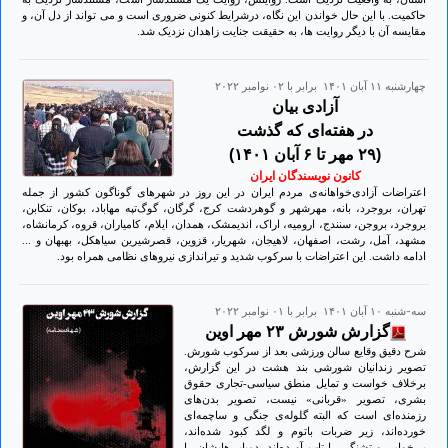
حاکمیت. با این حال خواندن این نگاه، درشرایط کنونی ضروری است و می تواند از دل آن، و
مقایسه آن با دیگر روایت ها، به حقیقت جنایت زاهدان نزدیک شد.
چهارشنبه ۱۱ آبان ۱۴۰۱ برابر با ۰۲ نوامبر ۲۰۲۲
آزادی بیان
در هفته‌ای که گذشت
(۲۹ مهر تا ۶ آبان ۱۴۰۱)
کانون نویسندگان ایران
اعتراضات آزادی‌خواهانه‌ی مردم ایران در این روز در شهرهای گوناگون کشور از جمله
تهران، بروجرد، بانه، مهرشهر و گوهردشت کرج، گرگان، گوگ‌تپه مهاباد، بوکان، تنکابن،
بروجرد، بروجن، سنندج، ارومیه، اراک، اندیمشک، همدان، ایلام، کامیاران، قروه، کرمانشاه،
مشهد، آمل، رشت، اصفهان، لاهیجان، شهریار، قزوین، قصرشیرین سیاهکل، بهبهان و ...
ادامه داشت. این اعتراضات با سرکوب شدید و تیراندازی نیروهای نظامی همراه بود.
سه-شنبه ۱۰ آبان ۱۴۰۱ برابر با ۰۱ نوامبر ۲۰۲۲
گزارش شورش ۲۳ مهر اوین
شرح دقیق وقایع سالن ورزشی بعد از سرکوب شورش.
تصویر زندانیان شورشی بند هشت در این گزارش،
برخلاف خواست و تمایل منطق سیاسی-تجاری حقوق
بشری، تصویر «قربانی» نیست، تصویر بدن‌های
رزمنده‌ای است که البته گلوله‌ی جنگی و ساچمه‌ای
خورده‌اند، زیر ضربات باتوم و لگد کبود شده‌اند،
بی‌خوابی و تشنگی را تاب آورده‌اند، دمپایی‌هایشان را