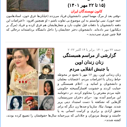
(۱۵ تا ۲۲ مهر ۱۴۰۱)
کانون نویسندگان ایران
«وقتی بعد از مرگ مهسا امینی دانشجویان فریاد می‌زدند (خیابان‌ها غرق خون، استادهامون
خفه خون)، نمی توانستم به این موضوع بی تفاوت باشم.» او همچنین افزود: «اعتراضات این
دفعه دانشجویان با دفعات قبل تفاوت دارد و شعارهایشان هم فرق کرده و فریاد (مرگ بر
دیکتاتور) سر داده‌اند. دانشجویان دختر حجابشان را داخل دانشگاه برداشته‌اند درحالی که
قبلا چنین چیزی نمی‌دیدید.»
جمعه ۲۲ مهر ۱۴۰۱ برابر با ۱۴ اکتبر ۲۰۲۲
گزارشی از مراسم همبستگی
زنان زندان اوین
با جنبش انقلابی مردم
زنان زندانی اوین، روز ١۶ مهر با تجمع در محوطه
حیاط زندان با اعتراضات مردم، اعتصابات معلمان
و دانشجویان و اساتید و... اعلام همبستگی و
حمایت کردند و خشونت افسارگسیخته حکومتی
علیه مردم معترض را محکوم کردند. در دعوتنامه
این مراسم آمده بود: «برای دختران سرزمینمان،
گل‌هایی که نشکفته با دست استبداد دینی پرپر
شدند. مهسا، نیکا، سارینا و صدها زن دیگر که برای
تحقق آزادی و برابری و کرامت انسانی به پا
خاستند و توسط مزدوران و جلادانی که بی‌رحمانه سال‌ها حقوقشان را تضییع کرده بودند،
کشته شدند».