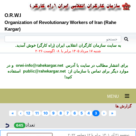
O.R.W.I
Organization of Revolutionary Workers of Iran (Rahe
Kargar)
به سايت سازمان کارگران انقلابی ايران (راه کارگر) خوش آمديد.
شنبه ۱۷ مرداد ۱۴۰۵ برابر با ۰۸ اگوست ۲۰۲۶
برای انتشار مطالب در سايت با آدرس
orwi-info@rahekargar.net
و در
موارد ديگر برای تماس با سازمان از;
public@rahekargar.net
استفاده
کنید!
MENU
گزارش ها
»
›
12
11
10
9
8
7
6
5
4
3
‹
«
تعداد
645
دوشنبه ۲۱ آذر ۱۴۰۱ برابر با ۱۲ دسامبر ۲۰۲۲